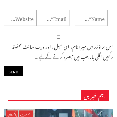
اس براؤزر میں میرا نام، ای میل، اور ویب سائٹ محفوظ
رکھیں اگلی بار جب میں تبصرہ کرنے کےلیے۔
اہم خبریں
اہم خبریں
پاکستان