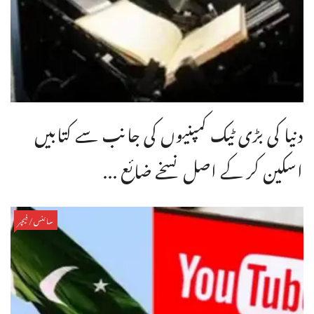
دنیا کی بڑی ٹیک کمپنیوں کی جانب سے کتابیں
اسکین کر کے اصل نسخے ضائع ...
سائنس/فیچر