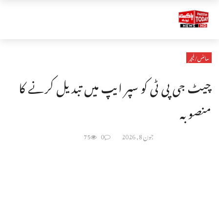
سائنس/فیچر
چیٹ جی پی ٹی کو سپر ایپ میں تبدیل کرنے کا
منصوبہ
جون 8, 2026
0
75