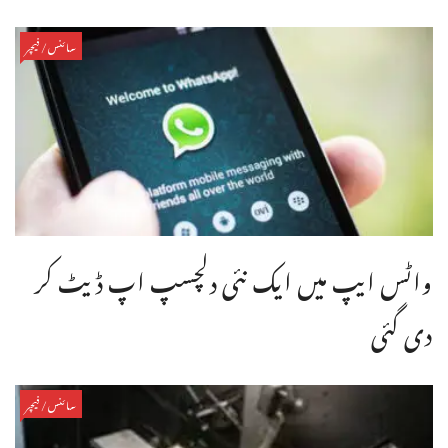
سائنس/فیچر
واٹس ایپ میں ایک نئی دلچسپ اپ ڈیٹ کر
دی گئی
سائنس/فیچر