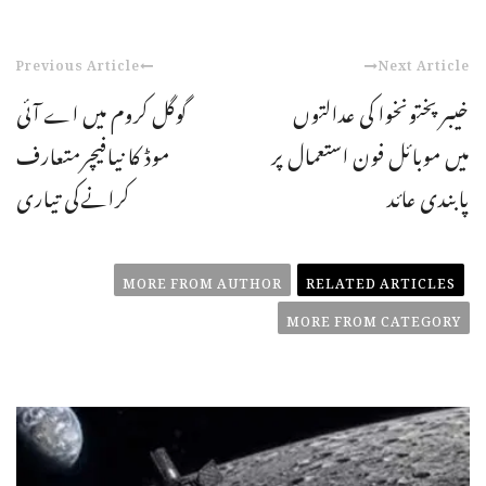
Previous Article
Next Article
خیبرپختونخوا کی عدالتوں
گوگل کروم میں اے آئی
میں موبائل فون استعمال پر
موڈ کا نیافیچرمتعارف
پابندی عائد
کرانےکی تیاری
MORE FROM AUTHOR
RELATED ARTICLES
MORE FROM CATEGORY