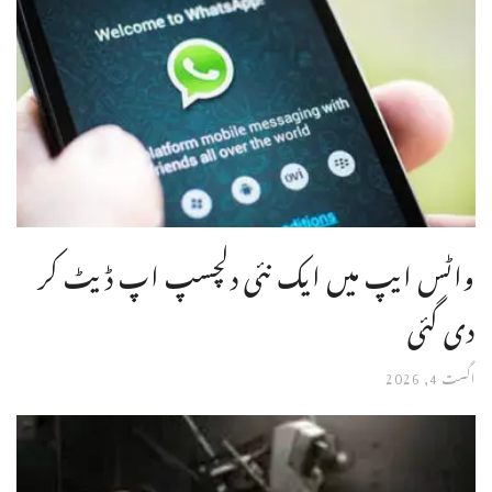
واٹس ایپ میں ایک نئی دلچسپ اپ ڈیٹ کر
دی گئی
اگست 4, 2026