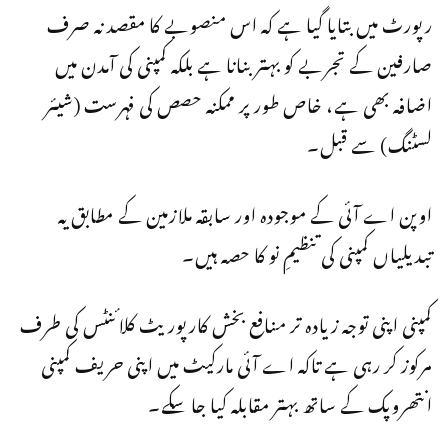
رپورٹ میں بتایا گیا ہے کہ اس منصوبے کا مقصد نہ صرف
صارفین کے تجربے کو بہتر بنانا ہے بلکہ کمپنی کی آمدن میں
اضافہ بھی ہے، خاص طور پر ممکنہ حصص کی فہرست (شیئر
لسٹنگ) سے قبل۔
اوپن اے آئی کے موجودہ اور سابقہ ملازمین کے مطابق یہ
تبدیلیاں کمپنی کی تنظیمِ نو کا حصہ ہیں۔
کمپنی اپنی توجہ زیادہ تر منافع بخش کارپوریٹ کلائنٹس کی طرف
مرکوز کر رہی ہے تاکہ اے آئی مارکیٹ میں اپنی حریف کمپنی
انتھروپک کے ساتھ بہتر مقابلہ کیا جا سکے۔