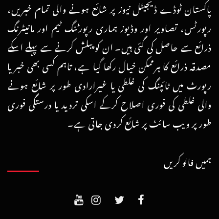
پاکستان ٹوڈے ڈیجیٹل نیوز پر شائع ہونے والی تمام خبریں،
رپورٹس، تصاویر اور وڈیوز ہماری رپورٹنگ ٹیم اور مانیٹرنگ
ذرائع سے حاصل کی گئی ہیں۔ ان کو پبلش کرنے سے پہلے اسکے
مصدقہ ذرائع کا ہرممکن خیال رکھا گیا ہے، تاہم کسی بھی خبر یا
رپورٹ میں ٹائپنگ کی غلطی یا غیرارادی طور پر شائع ہونے
والی غلطی کی فوری اصلاح کرکے اسکی تردید یا درستگی فوری
طور پر ویب سائٹ پر شائع کردی جاتی ہے۔
ہمیں فالو کریں