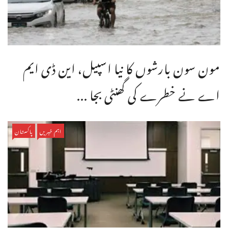
مون سون بارشوں کا نیا اسپیل، این ڈی ایم
اے نے خطرے کی گھنٹی بجا ...
اہم خبریں
پاکستان