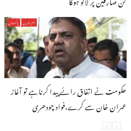
کن صارفین پر لاگو ہوگا
اہم خبریں
پاکستان
حکومت نے اتفاق رائے پیدا کرناہے تو آغاز
عمران خان سے کرے،فواد چودھری