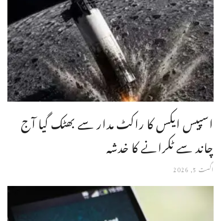
اسپیس ایکس کا راکٹ مدار سے بھٹک گیا آج
چاند سے ٹکرانے کا خدشہ
اگست 5, 2026