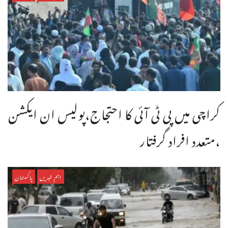
کراچی میں پی ٹی آئی کا احتجاج،پولیس ان ایکشن
،متعدد افراد گرفتار
اہم خبریں
پاکستان