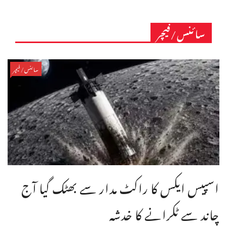
سائنس/فیچر
سائنس/فیچر
اسپیس ایکس کا راکٹ مدار سے بھٹک گیا آج
چاند سے ٹکرانے کا خدشہ