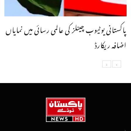
پاکستانی یوٹیوب چینلز کی عالمی رسائی میں نمایاں
اضافہ ریکارڈ