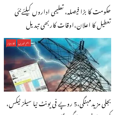
حکومت کا بڑا فیصلہ، تعلیمی اداروں کیلئےنئی
تعطیل کا اعلان،اوقات کاربھی تبدیل
اہم خبریں
کاروبار
بجلی مزیدمہنگی،5 روپے فی یونٹ نیا سیلز ٹیکس،