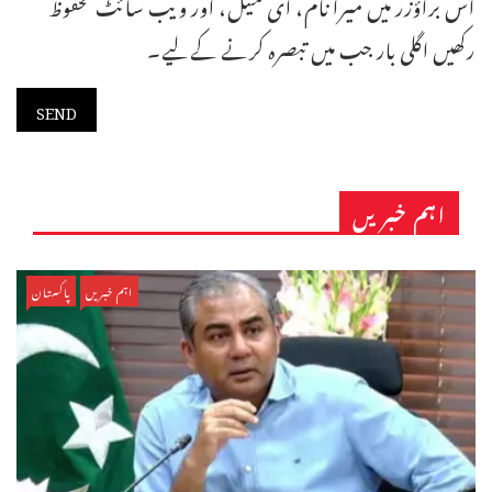
اس براؤزر میں میرا نام، ای میل، اور ویب سائٹ محفوظ
رکھیں اگلی بار جب میں تبصرہ کرنے کےلیے۔
اہم خبریں
اہم خبریں
پاکستان