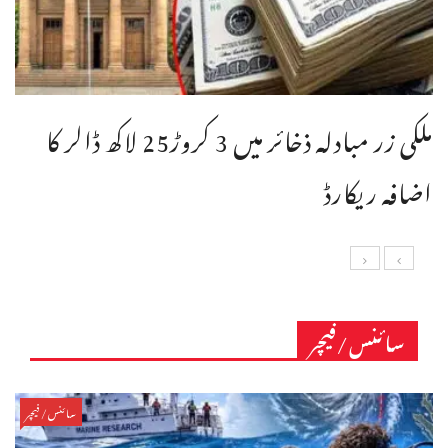
ملکی زر مبادلہ ذخائر میں 3 کروڑ25 لاکھ ڈالر کا
اضافہ ریکارڈ
سائنس/فیچر
سائنس/فیچر