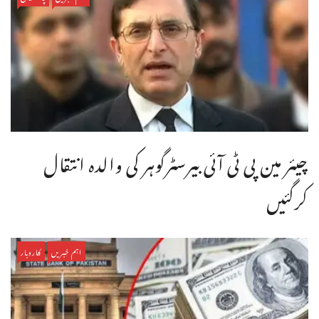
چیئر مین پی ٹی آئی بیرسٹرگوہر کی والدہ انتقال
کرگئیں
اہم خبریں
کاروبار