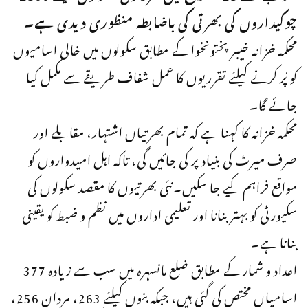
چوکیداروں کی بھرتی کی باضابطہ منظوری دیدی ہے۔
محکمہ خزانہ خیبر پختونخوا کے مطابق سکولوں میں خالی اسامیوں
کو پُر کرنے کیلئے تقرریوں کا عمل شفاف طریقے سے مکمل کیا
جائے گا۔
محکمہ خزانہ کا کہنا ہے کہ تمام بھرتیاں اشتہار، مقابلے اور
صرف میرٹ کی بنیاد پر کی جائیں گی، تاکہ اہل امیدواروں کو
مواقع فراہم کیے جا سکیں۔نئی بھرتیوں کا مقصد سکولوں کی
سکیورٹی کو بہتر بنانا اور تعلیمی اداروں میں نظم و ضبط کو یقینی
بنانا ہے۔
اعداد و شمار کے مطابق ضلع مانسہرہ میں سب سے زیادہ 377
اسامیاں مختص کی گئی ہیں، جبکہ بنوں کیلئے 263، مردان 256،