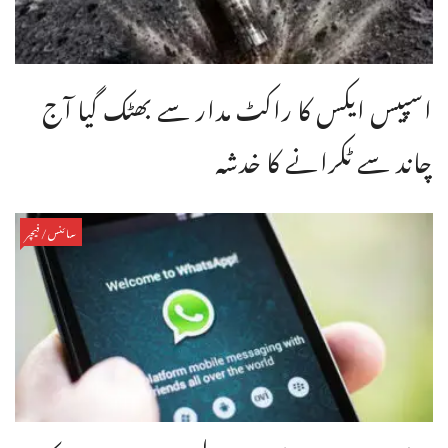
اسپیس ایکس کا راکٹ مدار سے بھٹک گیا آج
چاند سے ٹکرانے کا خدشہ
سائنس/فیچر