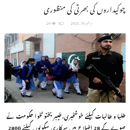
چوکیداروں کی بھرتی کی منظوری
دسمبر 30, 2025
0
241
طلبا و طالبات کیلئے خوشخبری،خیبر پختونخوا حکومت نے
صوبے کے 28 اضلاع میں سرکاری سکولوں کیلئے 2800