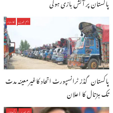
پاکستان پر آتش بازی ہوگی
اہم خبریں
کاروبار
پاکستان گڈز ٹرانسپورٹ اتحاد کاغیرمعینہ مدت
تک ہڑتال کا اعلان
اہم خبریں
پاکستان