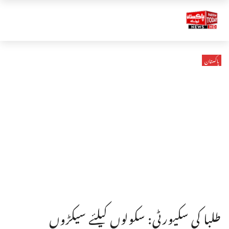
پاکستان
طلبا کی سکیورٹی: سکولوں کیلئے سیکڑوں