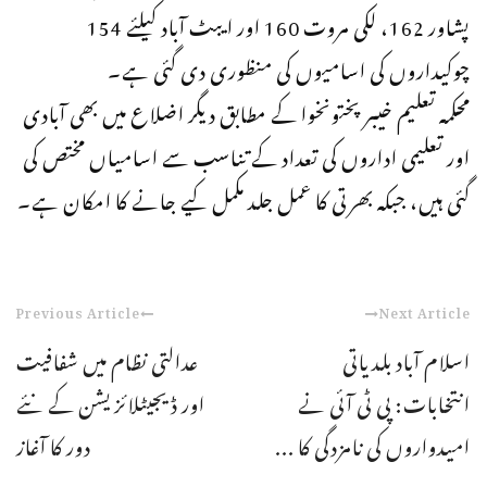
پشاور 162، لکی مروت 160 اور ایبٹ آباد کیلئے 154
چوکیداروں کی اسامیوں کی منظوری دی گئی ہے۔
محکمہ تعلیم خیبر پختونخوا کے مطابق دیگر اضلاع میں بھی آبادی
اور تعلیمی اداروں کی تعداد کے تناسب سے اسامیاں مختص کی
گئی ہیں، جبکہ بھرتی کا عمل جلد مکمل کیے جانے کا امکان ہے۔
Previous Article
Next Article
اسلام آباد بلدیاتی
عدالتی نظام میں شفافیت
انتخابات: پی ٹی آئی نے
اور ڈیجیٹلائزیشن کے نئے
امیدواروں کی نامزدگی کا ...
دور کا آغاز