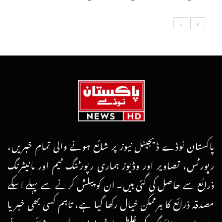
پاکستان ٹوڈے ڈیجیٹل نیوز پر شائع ہونے والی تمام خبریں،
رپورٹس، تصاویر اور وڈیوز ہماری رپورٹنگ ٹیم اور مانیٹرنگ
ذرائع سے حاصل کی گئی ہیں۔ ان کو پبلش کرنے سے پہلے اسکے
مصدقہ ذرائع کا ہرممکن خیال رکھا گیا ہے، تاہم کسی بھی خبر یا
رپورٹ میں ٹائپنگ کی غلطی یا غیرارادی طور پر شائع ہونے