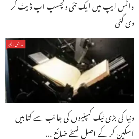
واٹس ایپ میں ایک نئی دلچسپ اپ ڈیٹ کر
دی گئی
سائنس/فیچر
دنیا کی بڑی ٹیک کمپنیوں کی جانب سے کتابیں
اسکین کر کے اصل نسخے ضائع ...