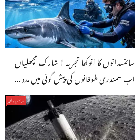
سائنسدانوں کا انوکھا تجربہ ! شارک مچھلیاں
اب سمندری طوفانوں کی پیش گوئی میں مدد ...
سائنس/فیچر