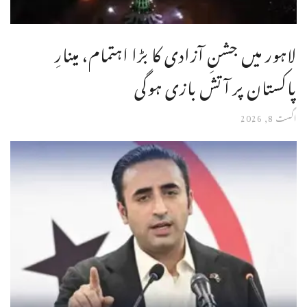
لاہور میں جشنِ آزادی کا بڑا اہتمام، مینارِ
پاکستان پر آتش بازی ہوگی
اگست 8, 2026