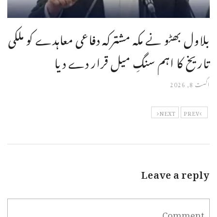
بلاول بھٹو نے مکہ مشترکہ دفاعی معاہدے کو ملکی
تاریخ کا اہم سنگِ میل قرار دے دیا
اگست 8, 2026
NEXT
PREV
Leave a reply