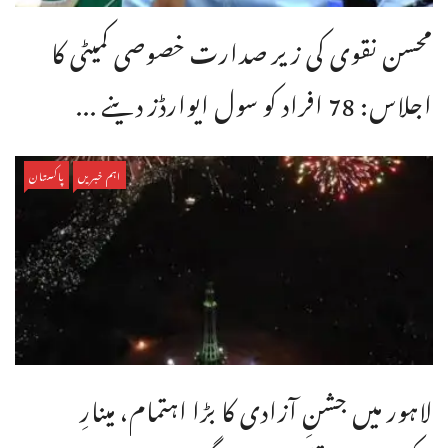
محسن نقوی کی زیر صدارت خصوصی کمیٹی کا
اجلاس: 78 افراد کو سول ایوارڈز دینے ...
اہم خبریں
پاکستان
لاہور میں جشنِ آزادی کا بڑا اہتمام، مینارِ