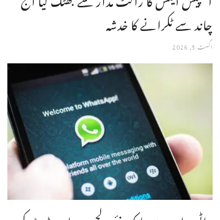
چاند سے ٹکرانے کا خدشہ
اگست 5, 2026
واٹس ایپ میں ایک نئی دلچسپ اپ ڈیٹ کر