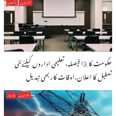
اہم خبریں
پاکستان
حکومت کا بڑا فیصلہ، تعلیمی اداروں کیلئےنئی
تعطیل کا اعلان،اوقات کاربھی تبدیل
اہم خبریں
کاروبار