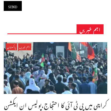
اہم خبریں
اہم خبریں
پاکستان
کراچی میں پی ٹی آئی کا احتجاج،پولیس ان ایکشن