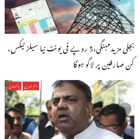
بجلی مزیدمہنگی،5 روپے فی یونٹ نیا سیلز ٹیکس،
کن صارفین پر لاگو ہوگا
اہم خبریں
پاکستان