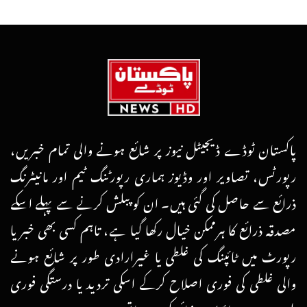
پاکستان ٹوڈے ڈیجیٹل نیوز پر شائع ہونے والی تمام خبریں،
رپورٹس، تصاویر اور وڈیوز ہماری رپورٹنگ ٹیم اور مانیٹرنگ
ذرائع سے حاصل کی گئی ہیں۔ ان کو پبلش کرنے سے پہلے اسکے
مصدقہ ذرائع کا ہرممکن خیال رکھا گیا ہے، تاہم کسی بھی خبر یا
رپورٹ میں ٹائپنگ کی غلطی یا غیرارادی طور پر شائع ہونے
والی غلطی کی فوری اصلاح کرکے اسکی تردید یا درستگی فوری