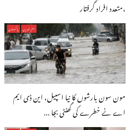
،متعدد افراد گرفتار
اہم خبریں
پاکستان
مون سون بارشوں کا نیا اسپیل، این ڈی ایم
اے نے خطرے کی گھنٹی بجا ...