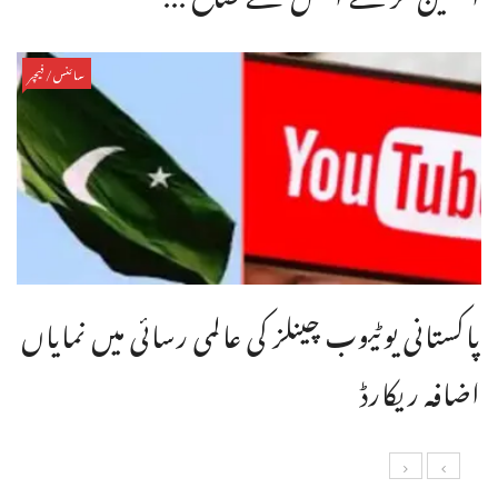
سائنس/فیچر
پاکستانی یوٹیوب چینلز کی عالمی رسائی میں نمایاں
اضافہ ریکارڈ