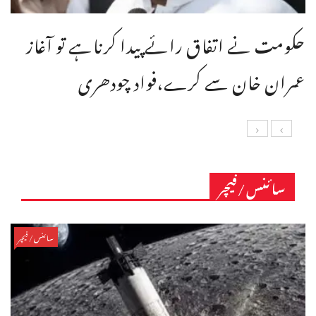
حکومت نے اتفاق رائے پیدا کرناہے تو آغاز
عمران خان سے کرے،فواد چودھری
سائنس/فیچر
سائنس/فیچر