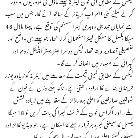
لیکس کے مطابق آئی فون ایئر 2 پہلے ماڈل کی کمزوریوں کو دور
کرنے کیلئے کئی اہم اپ گریڈز کے ساتھ آئے گا، جس میں سب
سے نمایاں تبدیلی دوہری کیمرا سسٹم کی توقع ہے، پہلا ماڈل 48
میگا پکسل کا سنگل لینز استعمال کرتا تھا، جو پہلے ہی واضح اور
تفصیلی تصاویر دیتا تھا، لیکن دوسرا لینز بہتر آپٹیکل زوم اور
گہرائی کے معیار میں اضافہ کرے گا۔
لیکس کے مطابق کمپنی قیمت کے معاملے میں ایئر 2 کو زیادہ یوزر
فرینڈلی بنانے کا ارادہ رکھتی ہے، تاکہ ہلکے وزن کے فون کے
شوقین صارفین کو اعلیٰ پرو ماڈلز کے مقابلے میں زیادہ کشش
ملے۔اور اگراس فون کے فرنٹ کیمرا کی بات کریں تو 18 میگا
پکسل کا سیلفی کیمرہ برقرار رہنے کا امکان ہے، جو ویڈیو کالز اور
سیلفیز کیلئے اعلیٰ معیار کی سہولت فراہم کرے گا۔