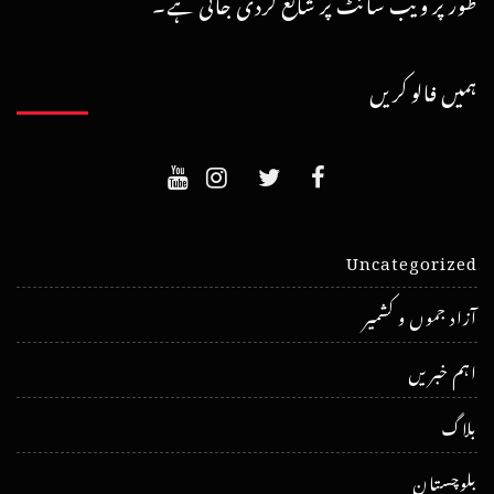
طور پر ویب سائٹ پر شائع کردی جاتی ہے۔
ہمیں فالو کریں
Uncategorized
آزاد جموں و کشمیر
اہم خبریں
بلاگ
بلوچستان