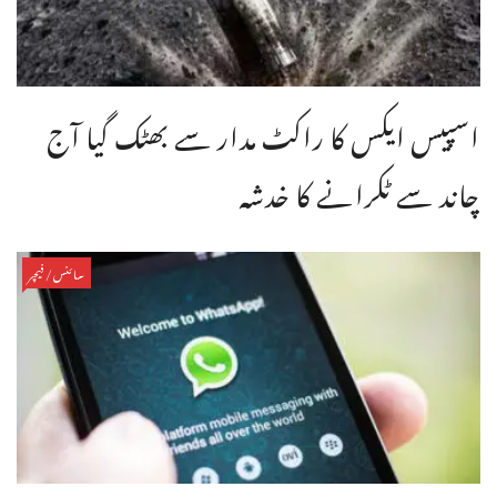
اسپیس ایکس کا راکٹ مدار سے بھٹک گیا آج
چاند سے ٹکرانے کا خدشہ
سائنس/فیچر