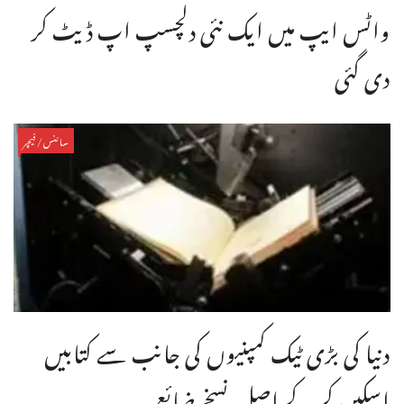
واٹس ایپ میں ایک نئی دلچسپ اپ ڈیٹ کر
دی گئی
سائنس/فیچر
دنیا کی بڑی ٹیک کمپنیوں کی جانب سے کتابیں
اسکین کر کے اصل نسخے ضائع ...