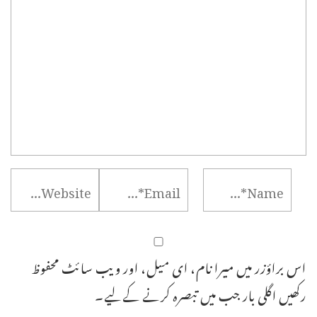
اس براؤزر میں میرا نام، ای میل، اور ویب سائٹ محفوظ
رکھیں اگلی بار جب میں تبصرہ کرنے کےلیے۔