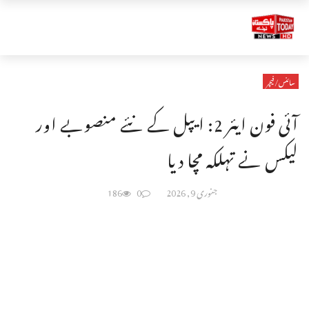
سائنس/فیچر
آئی فون ایئر 2: ایپل کے نئے منصوبے اور
لیکس نے تہلکہ مچا دیا
جنوری 9, 2026
0
186