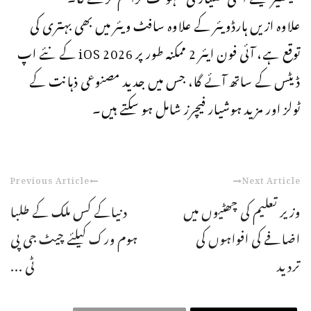
علاوہ ازیں ہارڈویئر کے علاوہ سافٹ ویئر میں بھی بہتری کی
توقع ہے، آئی فون ایئر 2 ممکنہ طور پر iOS 2026 کے نئے اپ
ڈیٹس کے ساتھ آئے گا، جس میں جدید مصنوعی ذہانت کے
ٹولز اور مزید ہوشیار فیچرز شامل ہو سکتے ہیں۔
Previous Article
Next Article
وزیر تعلیم کی چھٹیوں میں
دنیاکے کس ملک کے طلبا
اضافے کی افواہوں کی
ہوم ورک کیلئے چیٹ جی پی
تردید
ٹی ...