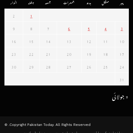
پیر
منگل
بدھ
جمعرات
جمعہ
ہفتہ
اتوار
2
1
9
8
7
6
5
4
3
16
15
14
13
12
11
10
23
22
21
20
19
18
17
30
29
28
27
26
25
24
31
« جولائی
Copyright Pakistan Today. All Rights Reserved. ©
رازداری کی پالیسی
ہمارے بارے میں
ہم سے رابطہ کریں۔