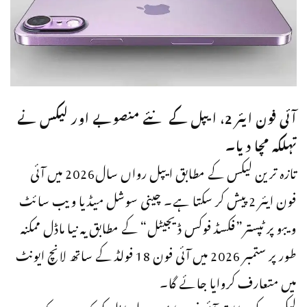
آئی فون ایئر 2، ایپل کے نئے منصوبے اور لیکس نے
تہلکہ مچا دیا۔
تازہ ترین لیکس کے مطابق ایپل رواں سال2026 میں آئی
فون ایئر 2 پیش کر سکتا ہے۔ چینی سوشل میڈیا ویب سائٹ
ویبو پر ٹپستر”فکسڈ فوکس ڈیجیٹل“ کے مطابق یہ نیا ماڈل ممکنہ
طور پر ستمبر 2026 میں آئی فون 18 فولڈ کے ساتھ لانچ ایونٹ
میں متعارف کروایا جائے گا۔