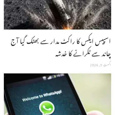
اسپیس ایکس کا راکٹ مدار سے بھٹک گیا آج
چاند سے ٹکرانے کا خدشہ
اگست 5, 2026