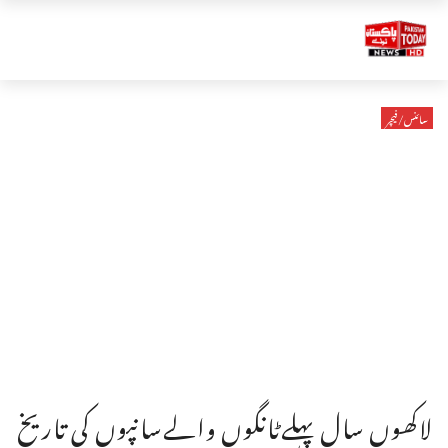
سائنس/فیچر
لاکھوں سال پہلےٹانگوں والےسانپوں کی تاریخ