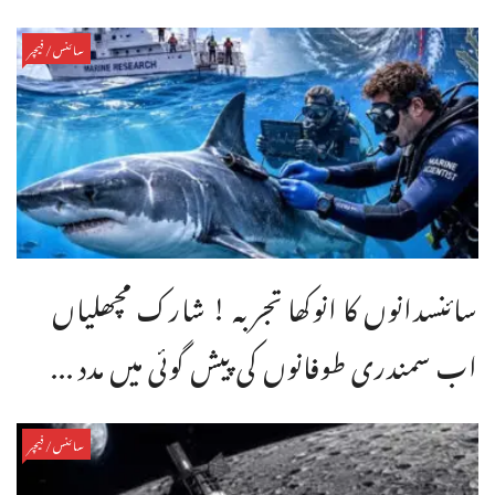
سائنس/فیچر
سائنسدانوں کا انوکھا تجربہ ! شارک مچھلیاں
اب سمندری طوفانوں کی پیش گوئی میں مدد ...
سائنس/فیچر