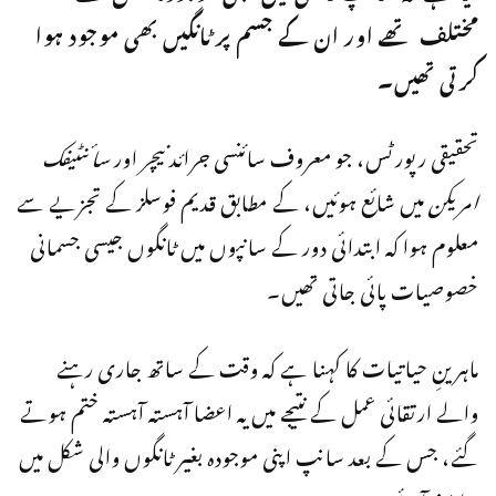
مختلف تھے اور ان کے جسم پر ٹانگیں بھی موجود ہوا
کرتی تھیں۔
تحقیقی رپورٹس، جو معروف سائنسی جرائد
نیچر
اور
سائنٹیفک
امریکن
میں شائع ہوئیں، کے مطابق قدیم فوسلز کے تجزیے سے
معلوم ہوا کہ ابتدائی دور کے سانپوں میں ٹانگوں جیسی جسمانی
خصوصیات پائی جاتی تھیں۔
ماہرینِ حیاتیات کا کہنا ہے کہ وقت کے ساتھ جاری رہنے
والے ارتقائی عمل کے نتیجے میں یہ اعضا آہستہ آہستہ ختم ہوتے
گئے، جس کے بعد سانپ اپنی موجودہ بغیر ٹانگوں والی شکل میں