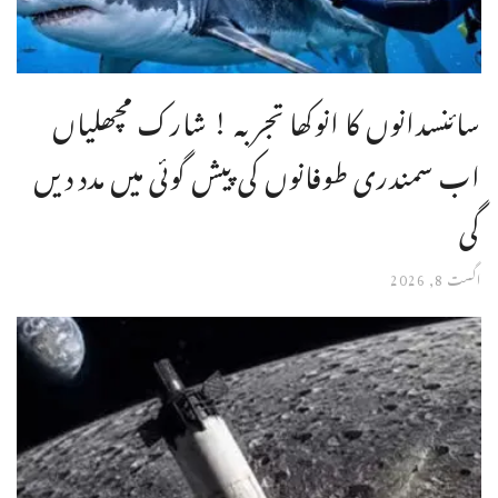
سائنسدانوں کا انوکھا تجربہ ! شارک مچھلیاں
اب سمندری طوفانوں کی پیش گوئی میں مدد دیں
گی
اگست 8, 2026