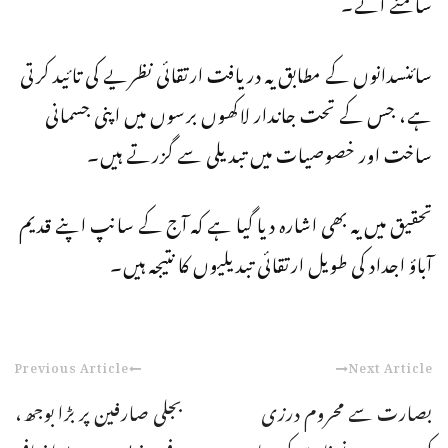
سامنے آئے۔
سائنسدانوں کے مطابق یہ دریافت ارتقائی نظریے کی تائید کرتی
ہے، جس کے تحت جاندار لاکھوں برسوں میں اپنی جسمانی
ساخت اور خصوصیات میں تبدیلی سے گزرتے ہیں۔
تحقیق میں یہ بھی اشارہ دیا گیا ہے کہ آج کے سانپ اپنے قدیم
آباؤ اجداد کی طویل ارتقائی تبدیلیوں کا نتیجہ ہیں۔
Previous Article
Next Article
بصارت سے محروم درزی
بجلی صارفین پر بڑا بوجھ،