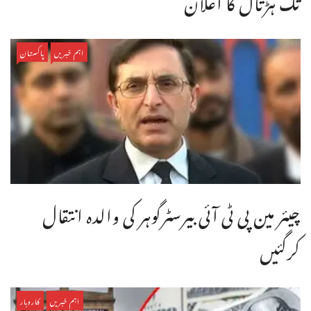
اہم خبریں
پاکستان
چیئر مین پی ٹی آئی بیرسٹرگوہر کی والدہ انتقال
کرگئیں
اہم خبریں
کاروبار