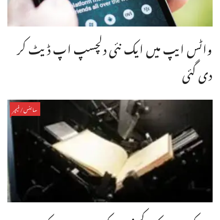
واٹس ایپ میں ایک نئی دلچسپ اپ ڈیٹ کر
دی گئی
سائنس/فیچر