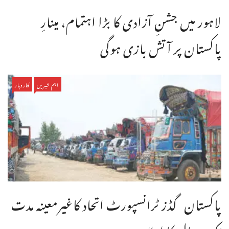
لاہور میں جشنِ آزادی کا بڑا اہتمام، مینارِ
پاکستان پر آتش بازی ہوگی
اہم خبریں
کاروبار
پاکستان گڈز ٹرانسپورٹ اتحاد کاغیرمعینہ مدت
تک ہڑتال کا اعلان