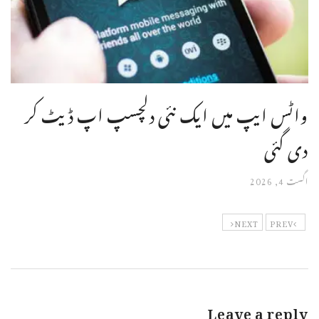
واٹس ایپ میں ایک نئی دلچسپ اپ ڈیٹ کر
دی گئی
اگست 4, 2026
NEXT
PREV
Leave a reply