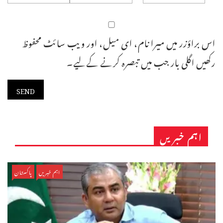
اس براؤزر میں میرا نام، ای میل، اور ویب سائٹ محفوظ
رکھیں اگلی بار جب میں تبصرہ کرنے کےلیے۔
اہم خبریں
اہم خبریں
پاکستان