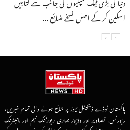
دنیا کی بڑی ٹیک کمپنیوں کی جانب سے کتابیں
اسکین کر کے اصل نسخے ضائع ...
پاکستان ٹوڈے ڈیجیٹل نیوز پر شائع ہونے والی تمام خبریں،
رپورٹس، تصاویر اور وڈیوز ہماری رپورٹنگ ٹیم اور مانیٹرنگ