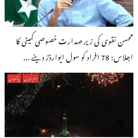
محسن نقوی کی زیر صدارت خصوصی کمیٹی کا
اجلاس: 78 افراد کو سول ایوارڈز دینے ...
اہم خبریں
پاکستان