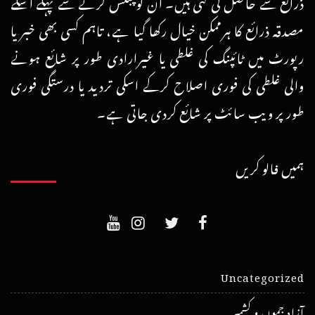
ذرائع سے حاصل کی گئی ہیں۔ ان کو پبلش کرنے سے پہلے اسکے
مصدقہ ذرائع کا ہرممکن خیال رکھا گیا ہے، تاہم کسی بھی خبر یا
رپورٹ میں ٹائپنگ کی غلطی یا غیرارادی طور پر شائع ہونے
والی غلطی کی فوری اصلاح کرکے اسکی تردید یا درستگی فوری
طور پر ویب سائٹ پر شائع کردی جاتی ہے۔
ہمیں فالو کریں
Uncategorized
آزاد جموں و کشمیر