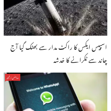
اسپیس ایکس کا راکٹ مدار سے بھٹک گیا آج
چاند سے ٹکرانے کا خدشہ
سائنس/فیچر