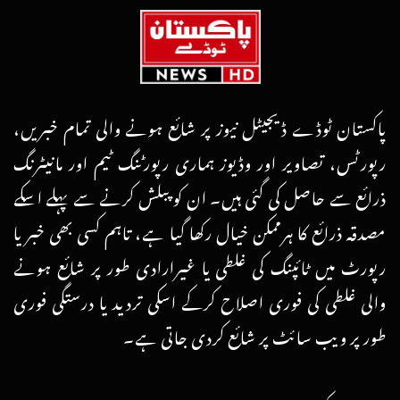
پاکستان ٹوڈے ڈیجیٹل نیوز پر شائع ہونے والی تمام خبریں،
رپورٹس، تصاویر اور وڈیوز ہماری رپورٹنگ ٹیم اور مانیٹرنگ
ذرائع سے حاصل کی گئی ہیں۔ ان کو پبلش کرنے سے پہلے اسکے
مصدقہ ذرائع کا ہرممکن خیال رکھا گیا ہے، تاہم کسی بھی خبر یا
رپورٹ میں ٹائپنگ کی غلطی یا غیرارادی طور پر شائع ہونے
والی غلطی کی فوری اصلاح کرکے اسکی تردید یا درستگی فوری
طور پر ویب سائٹ پر شائع کردی جاتی ہے۔