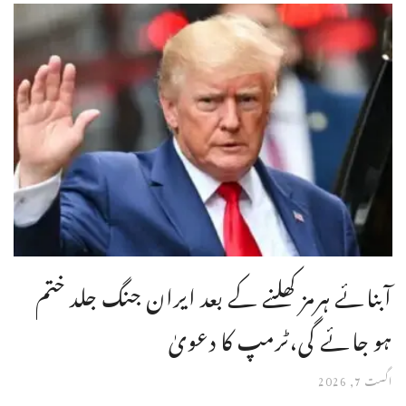
آبنائے ہرمز کھلنے کے بعد ایران جنگ جلد ختم
ہو جائے گی،ٹرمپ کا دعویٰ
اگست 7, 2026