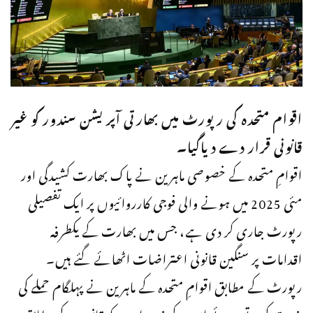
اقوام متحدہ کی رپورٹ میں بھارتی آپریشن سندور کو غیر
قانونی قرار دے دیاگیا۔
اقوامِ متحدہ کے خصوصی ماہرین نے پاک بھارت کشیدگی اور
مئی 2025 میں ہونے والی فوجی کارروائیوں پر ایک تفصیلی
رپورٹ جاری کر دی ہے، جس میں بھارت کے یکطرفہ
اقدامات پر سنگین قانونی اعتراضات اٹھائے گئے ہیں۔
رپورٹ کے مطابق اقوامِ متحدہ کے ماہرین نے پہلگام حملے کی
مذمت کرتے ہوئے اس کے ذمہ داروں کو قانون کے مطابق