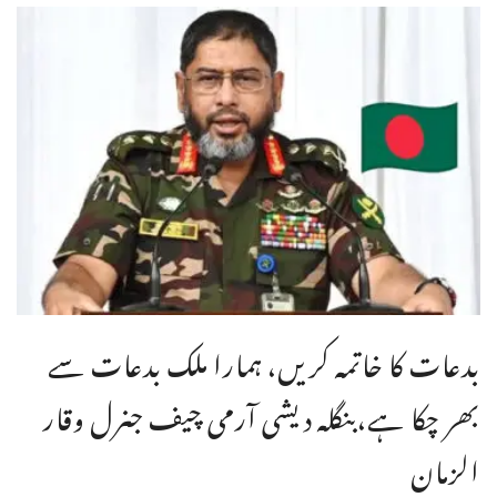
بدعات کا خاتمہ کریں، ہمارا ملک بدعات سے
بھر چکا ہے،بنگله دیشی آرمی چیف جنرل وقار
الزمان