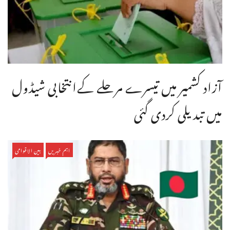
آزاد کشمیر میں تیسرے مرحلے کےانتخابی شیڈول
میں تبدیلی کردی گئی
اہم خبریں
بین الاقوامی