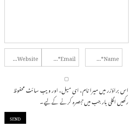
اس براؤزر میں میرا نام، ای میل، اور ویب سائٹ محفوظ
رکھیں اگلی بار جب میں تبصرہ کرنے کےلیے۔