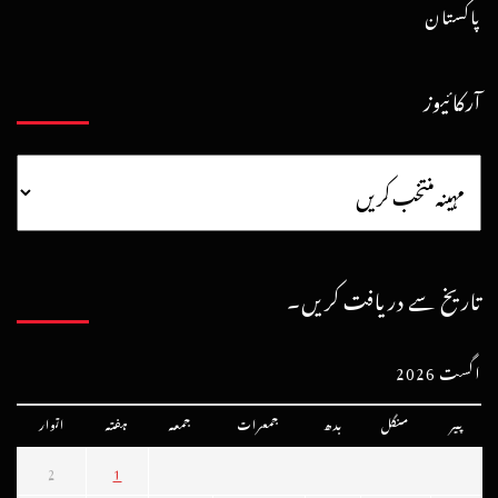
پاکستان
آرکائیوز
تاریخ سے دریافت کریں۔
اگست 2026
پیر
منگل
بدھ
جمعرات
جمعہ
ہفتہ
اتوار
2
1