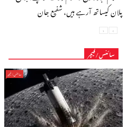
پلان کیساتھ آرہے ہیں، شفیع جان
سائنس/فیچر
سائنس/فیچر