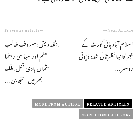
Previous Article
Next Article
اسلام آباد ہائی کورٹ کے
بنگلہ دیش:معروف طالب
ججز کا نیا نظرثانی شدہ ڈیوٹی
علم اور سیاسی رہنما
روسٹر ...
عثمان ہادی قتل،ملک
بھرمیں احتجاجی ...
MORE FROM AUTHOR
RELATED ARTICLES
MORE FROM CATEGORY