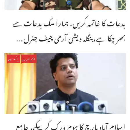
بدعات کا خاتمہ کریں، ہمارا ملک بدعات سے
بھر چکا ہے،بنگله دیشی آرمی چیف جنرل ...
اہم خبریں
پاکستان
اسلام آباد مارچ کا ہوم ورک کر چکے، جامع