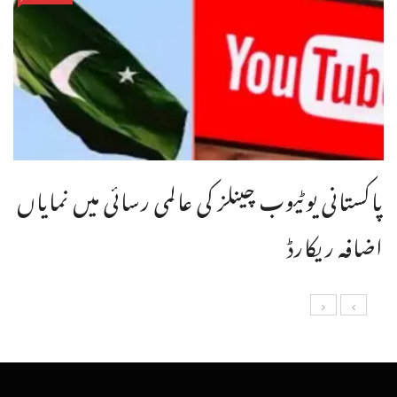
پاکستانی یوٹیوب چینلز کی عالمی رسائی میں نمایاں
اضافہ ریکارڈ