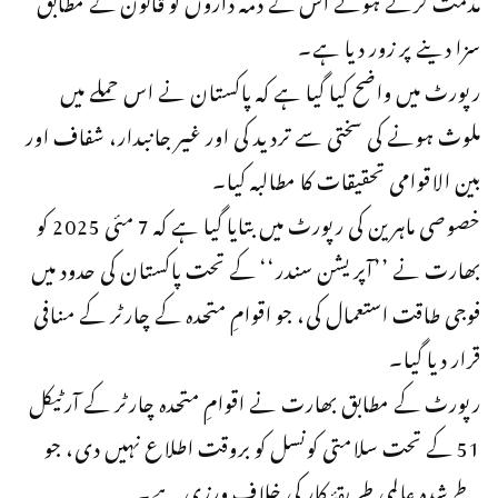
سزا دینے پر زور دیا ہے۔
رپورٹ میں واضح کیا گیا ہے کہ پاکستان نے اس حملے میں
ملوث ہونے کی سختی سے تردید کی اور غیر جانبدار، شفاف اور
بین الاقوامی تحقیقات کا مطالبہ کیا۔
خصوصی ماہرین کی رپورٹ میں بتایا گیا ہے کہ 7 مئی 2025 کو
بھارت نے ’’آپریشن سندر‘‘ کے تحت پاکستان کی حدود میں
فوجی طاقت استعمال کی، جو اقوامِ متحدہ کے چارٹر کے منافی
قرار دیا گیا۔
رپورٹ کے مطابق بھارت نے اقوامِ متحدہ چارٹر کے آرٹیکل
51 کے تحت سلامتی کونسل کو بروقت اطلاع نہیں دی، جو
طے شدہ عالمی طریقۂ کار کی خلاف ورزی ہے۔