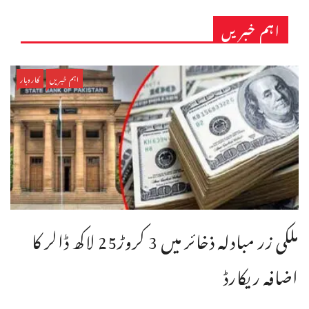
اہم خبریں
اہم خبریں
کاروبار
ملکی زر مبادلہ ذخائر میں 3 کروڑ25 لاکھ ڈالر کا
اضافہ ریکارڈ