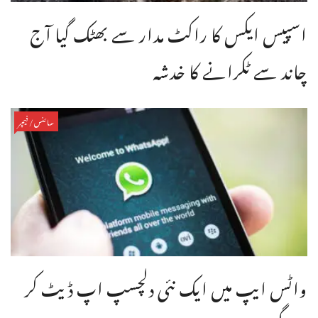
اسپیس ایکس کا راکٹ مدار سے بھٹک گیا آج
چاند سے ٹکرانے کا خدشہ
سائنس/فیچر
واٹس ایپ میں ایک نئی دلچسپ اپ ڈیٹ کر