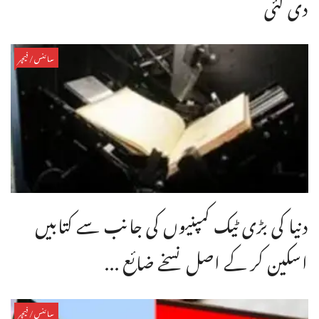
دی گئی
سائنس/فیچر
دنیا کی بڑی ٹیک کمپنیوں کی جانب سے کتابیں
اسکین کر کے اصل نسخے ضائع ...
سائنس/فیچر