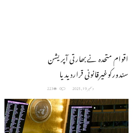
اقوام متحدہ نےبھارتی آپریشن
سندورکوغیرقانونی قراردیدیا
دسمبر 19, 2025
0
223