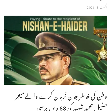
اگست 8, 2026
وطن کی خاطر جان قربان کرنے والےمیجر
طفیل محمد شہید کی 68 ویں برسی