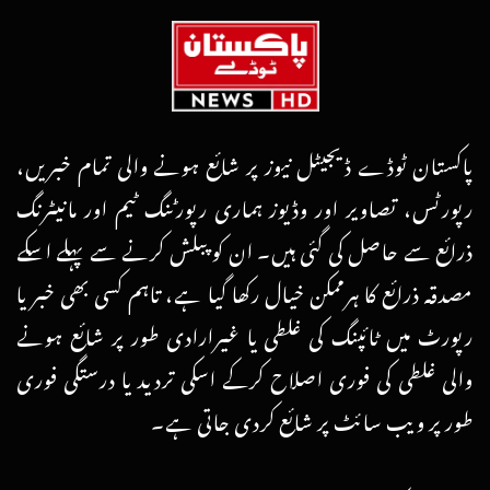
پاکستان ٹوڈے ڈیجیٹل نیوز پر شائع ہونے والی تمام خبریں،
رپورٹس، تصاویر اور وڈیوز ہماری رپورٹنگ ٹیم اور مانیٹرنگ
ذرائع سے حاصل کی گئی ہیں۔ ان کو پبلش کرنے سے پہلے اسکے
مصدقہ ذرائع کا ہرممکن خیال رکھا گیا ہے، تاہم کسی بھی خبر یا
رپورٹ میں ٹائپنگ کی غلطی یا غیرارادی طور پر شائع ہونے
والی غلطی کی فوری اصلاح کرکے اسکی تردید یا درستگی فوری
طور پر ویب سائٹ پر شائع کردی جاتی ہے۔