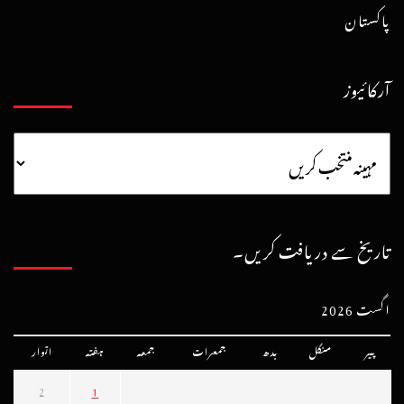
پاکستان
آرکائیوز
تاریخ سے دریافت کریں۔
اگست 2026
پیر
منگل
بدھ
جمعرات
جمعہ
ہفتہ
اتوار
2
1