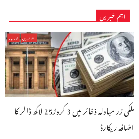
اہم خبریں
اہم خبریں
کاروبار
ملکی زر مبادلہ ذخائر میں 3 کروڑ25 لاکھ ڈالر کا
اضافہ ریکارڈ