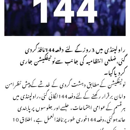
راولپنڈی میں 3روزکےلئے دفعہ144نافذکردی
گئی،ضلعی انتظامیہ کی جانب سےنوٹیفکیشن جاری
کردیاگیا۔
نوٹیفکیشن کےمطابق دہشت گردی کے خدشےکےپیش نظرامن
وامان برقرار رکھنے کےلئےدفعہ144لگائی گئی،راولپنڈی میں
ہرقسم کےعوامی اجتماعات، جلسےاور جلوسوں پرپابندی
عائدہوگئی،دفعہ144فوری طورپرنافذالعمل ہے، اطلاق 10
نومبرتک ہوگا۔