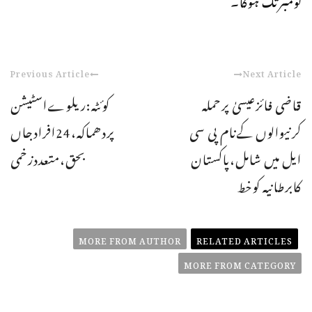
Previous Article
Next Article
قاضی فائزعیسیٰ پرحملہ
کوئٹہ:ریلوےاسٹیشن
کرنیوالوں کےنام پی سی
پردھماکہ،24افرادجاں
ایل میں شامل،پاکستان
بحق،متعددزخمی
کابرطانیہ کوخط
MORE FROM AUTHOR
RELATED ARTICLES
MORE FROM CATEGORY