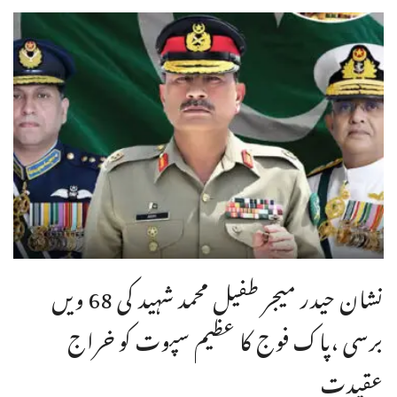
نشان حیدر میجر طفیل محمد شہید کی 68 ویں
برسی ،پاک فوج کا عظیم سپوت کو خراج
عقیدت