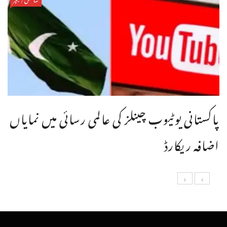
پاکستانی یوٹیوب چینلز کی عالمی رسائی میں نمایاں
اضافہ ریکارڈ