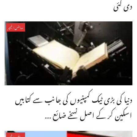
دی گئی
سائنس/فیچر
دنیا کی بڑی ٹیک کمپنیوں کی جانب سے کتابیں
اسکین کر کے اصل نسخے ضائع ...
سائنس/فیچر