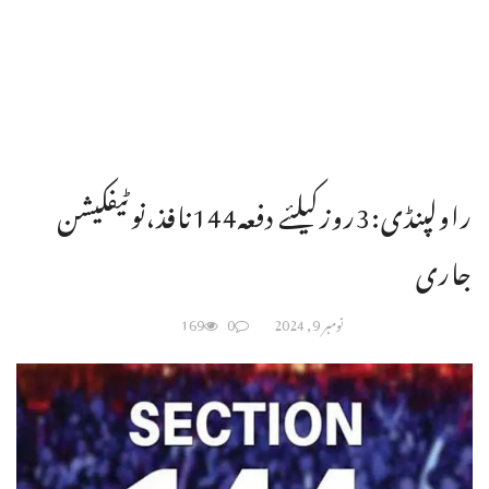
راولپنڈی:3روزکیلئے دفعہ144نافذ،نوٹیفکیشن
جاری
نومبر 9, 2024
0
169