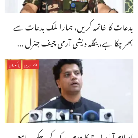
بدعات کا خاتمہ کریں، ہمارا ملک بدعات سے
بھر چکا ہے،بنگله دیشی آرمی چیف جنرل ...
اہم خبریں
پاکستان
اسلام آباد مارچ کا ہوم ورک کر چکے، جامع