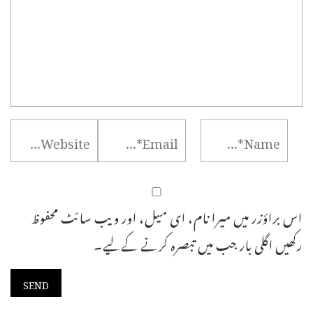
اس براؤزر میں میرا نام، ای میل، اور ویب سائٹ محفوظ
رکھیں اگلی بار جب میں تبصرہ کرنے کےلیے۔