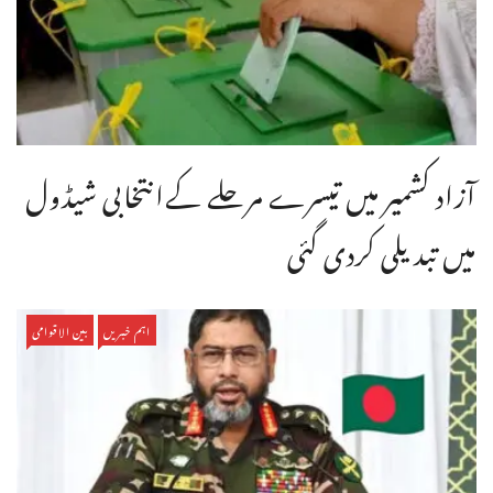
آزاد کشمیر میں تیسرے مرحلے کےانتخابی شیڈول
میں تبدیلی کردی گئی
اہم خبریں
بین الاقوامی