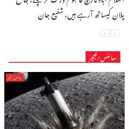
پلان کیساتھ آرہے ہیں، شفیع جان
سائنس/فیچر
سائنس/فیچر