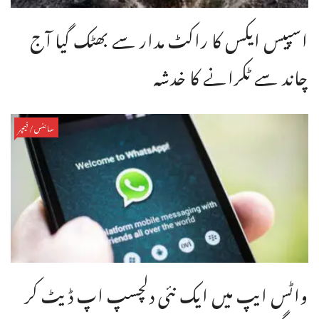
اسپیس ایکس کا راکٹ مدار سے بھٹک گیا آج
چاند سے ٹکرانے کا خدشہ
سائنس/فیچر
واٹس ایپ میں ایک نئی دلچسپ اپ ڈیٹ کر