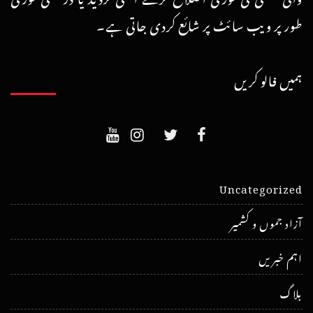
طور پر ویب سائٹ پر شائع کردی جاتی ہے۔
ہمیں فالو کریں
Uncategorized
آزاد جموں و کشمیر
اہم خبریں
بلاگ