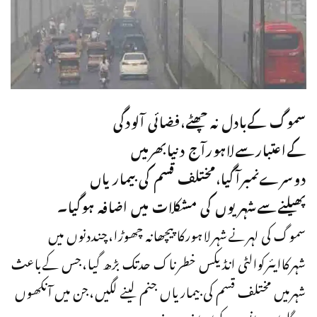
سموگ کےبادل نہ چھٹے،فضائی آلودگی
کےاعتبارسےلاہورآج دنیابھرمیں
دوسرےنمبرآگیا،مختلف قسم کی بیماریاں
پھیلنےسےشہریوں کی مشکلات میں اضافہ ہوگیا۔
سموگ کی لہرنےشہرلاہورکاپیچھانہ چھوڑا،چنددنوں میں
شہرکاایئرکوالٹی انڈیکس خطرناک حدتک بڑھ گیا،جس کےباعث
شہرمیں مختلف قسم کی بیماریاں جنم لینے لگیں،جن میں آنکھوں