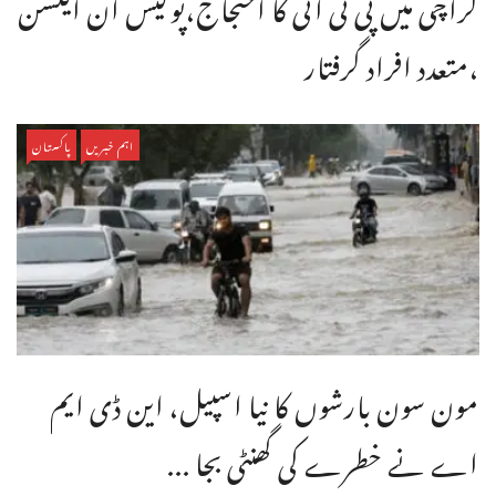
کراچی میں پی ٹی آئی کا احتجاج،پولیس ان ایکشن
،متعدد افراد گرفتار
اہم خبریں
پاکستان
مون سون بارشوں کا نیا اسپیل، این ڈی ایم
اے نے خطرے کی گھنٹی بجا ...