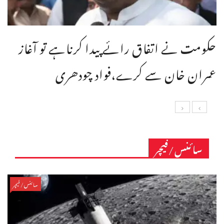
حکومت نے اتفاق رائے پیدا کرناہے تو آغاز
عمران خان سے کرے،فواد چودھری
سائنس/فیچر
سائنس/فیچر