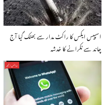
اسپیس ایکس کا راکٹ مدار سے بھٹک گیا آج
چاند سے ٹکرانے کا خدشہ
سائنس/فیچر