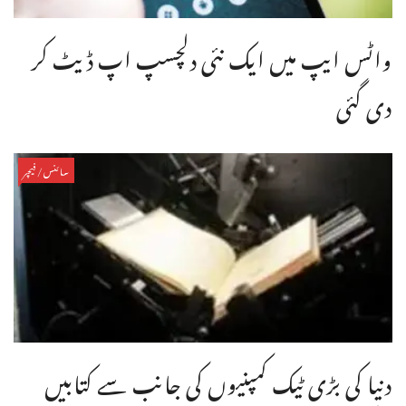
واٹس ایپ میں ایک نئی دلچسپ اپ ڈیٹ کر
دی گئی
سائنس/فیچر
دنیا کی بڑی ٹیک کمپنیوں کی جانب سے کتابیں