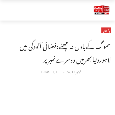
پاکستان
سموگ کےبادل نہ چھٹے:فضائی آلودگی میں
لاہوردنیابھرمیں دوسرےنمبرپر
نومبر 13, 2024
0
193