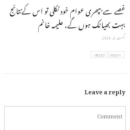
غصے سے بپھری عوام خود نکلی تو اس کےنتائج
بہت بھیانک ہوں گے، علیمہ خانم
اگست 6, 2026
NEXT
PREV
Leave a reply