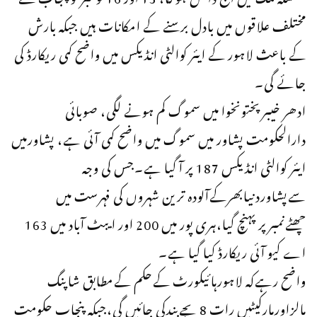
مختلف علاقوں میں بادل برسنے کے امکانات ہیں جبکہ بارش
کے باعث لاہور کے ایئر کوالٹی انڈیکس میں واضح کمی ریکارڈ کی
جائے گی۔
ادھر خیبرپختونخوا میں سموگ کم ہونے لگی، صوبائی
دارالحکومت پشاور میں سموگ میں واضح کمی آئی ہے، پشاورمیں
ایئر کوالٹی انڈیکس 187 پر آ گیا ہے۔جس کی وجہ
سےپشاوردنیابھرکےآلودہ ترین شہروں کی فہرست میں
چھٹےنمبرپر پہنچ گیا،ہری پور میں 200 اور ایبٹ آباد میں 163
اے کیو آئی ریکارڈ کیا گیا ہے۔
واضح رہےکہ لاہورہائیکورٹ کےحکم کےمطابق شاپنگ
مالزاورمارکیٹیں رات 8بجےبندکی جائیں گی،جبکہ پنجاب حکومت