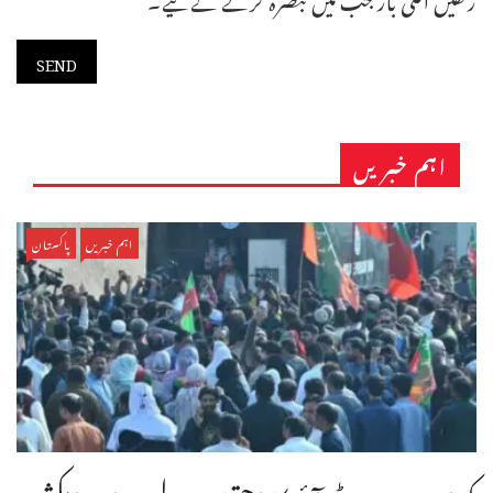
اہم خبریں
اہم خبریں
پاکستان