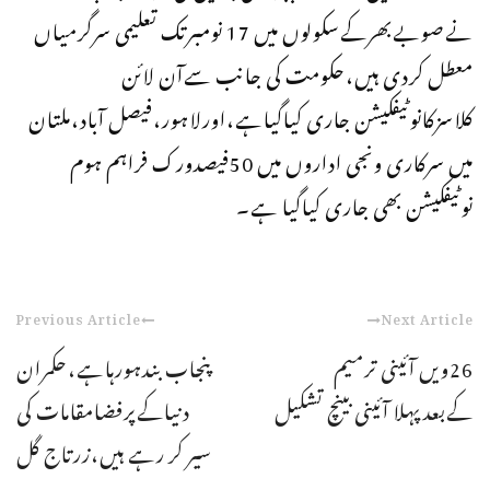
نےصوبےبھرکےسکولوں میں 17 نومبرتک تعلیمی سرگرمیاں
معطل کردی ہیں،حکومت کی جانب سےآن لائن
کلاسزکانوٹیفکیشن جاری کیاگیاہے،اورلاہور،فیصل آباد،ملتان
میں سرکاری ونجی اداروں میں 50فیصدورک فراہم ہوم
نوٹیفکیشن بھی جاری کیاگیا ہے۔
Previous Article
Next Article
26ویں آئینی ترمیم
پنجاب بندہورہاہے،حکمران
کےبعدپہلا آئینی بینچ تشکیل
دنیاکےپرفضامقامات کی
سیر کر رہے ہیں،زرتاج گل