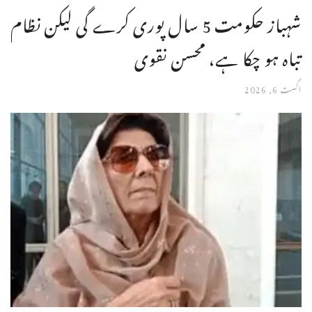
شہباز حکومت 5 سال پوری کرے گی لیکن نظام
تباہ ہو چکا ہے، محسن نقوی
اگست 6, 2026