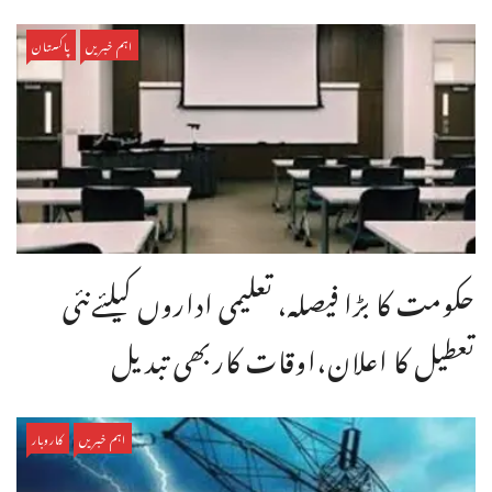
اہم خبریں
پاکستان
حکومت کا بڑا فیصلہ، تعلیمی اداروں کیلئےنئی
تعطیل کا اعلان،اوقات کاربھی تبدیل
اہم خبریں
کاروبار