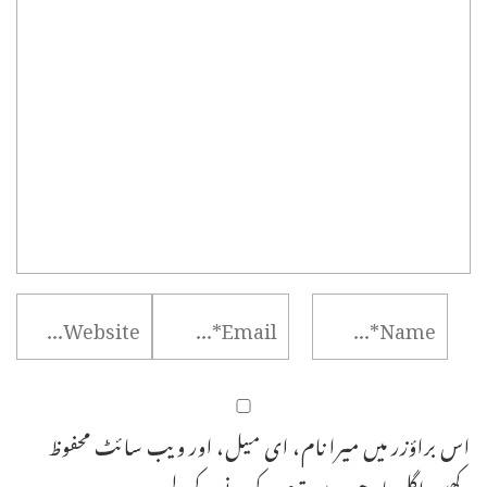
اس براؤزر میں میرا نام، ای میل، اور ویب سائٹ محفوظ
رکھیں اگلی بار جب میں تبصرہ کرنے کےلیے۔