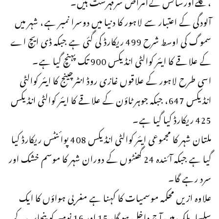
،گلےاورسانس کےامراض سرفہرست ہیں۔
آلودگی کے اعتبار سے لاہور کا دنیا میں دوسرا نمبر ہے، شہر میں
سموگ کی اوسط شرح 499 ریکارڈ کی گئی ہے جبکہ ڈی ایچ اے
کے علاقے کا ایئر کوالٹی انڈیکس 900 تک پہنچ گیا ہے۔
اسی طرح لاہور کے علاقوں غازی روڈ انٹرچینج کا ایئر کوالٹی
انڈیکس 647، جبکہ جوہر ٹاؤن کے علاقے کا ایئر کوالٹی انڈیکس
425 ریکارڈ کیا گیا ہے۔
ملتان شہر کا مجموعی ایئر کوالٹی انڈیکس 408 پوائنٹس ریکارڈ کیا
گیا ہے جبکہ آئندہ 24 گھنٹوں کے دوران شہر کا موسم خشک اور
سرد رہے گا۔
علاوہ ازیں محکمہ موسمیات کا کہنا ہے مغربی ہواؤں کا ایک
سلسلہ ملک میں آج داخل ہو گا، 15 اور 16 نومبر کو پنجاب کے