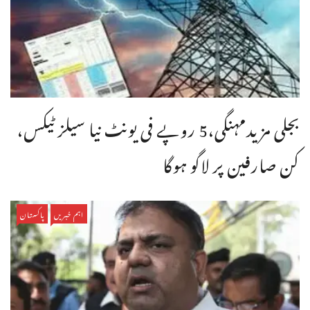
بجلی مزیدمہنگی،5 روپے فی یونٹ نیا سیلز ٹیکس،
کن صارفین پر لاگو ہوگا
اہم خبریں
پاکستان