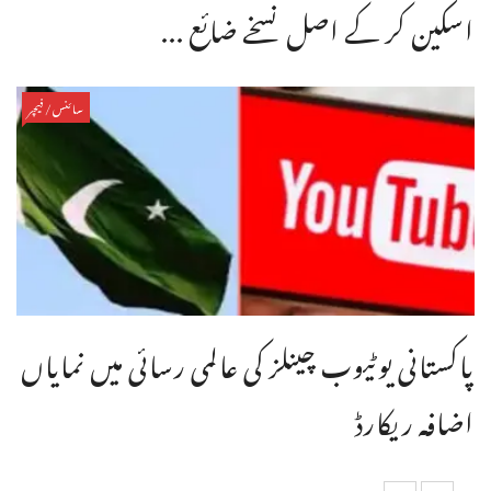
اسکین کر کے اصل نسخے ضائع ...
سائنس/فیچر
پاکستانی یوٹیوب چینلز کی عالمی رسائی میں نمایاں
اضافہ ریکارڈ