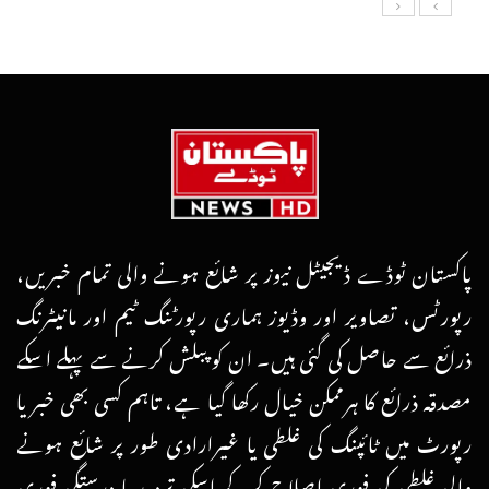
پاکستان ٹوڈے ڈیجیٹل نیوز پر شائع ہونے والی تمام خبریں،
رپورٹس، تصاویر اور وڈیوز ہماری رپورٹنگ ٹیم اور مانیٹرنگ
ذرائع سے حاصل کی گئی ہیں۔ ان کو پبلش کرنے سے پہلے اسکے
مصدقہ ذرائع کا ہرممکن خیال رکھا گیا ہے، تاہم کسی بھی خبر یا
رپورٹ میں ٹائپنگ کی غلطی یا غیرارادی طور پر شائع ہونے
والی غلطی کی فوری اصلاح کرکے اسکی تردید یا درستگی فوری