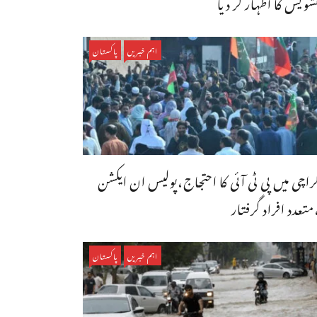
شویش کا اظہار کر دیا
اہم خبریں
پاکستان
راچی میں پی ٹی آئی کا احتجاج،پولیس ان ایکشن
متعدد افراد گرفتار
اہم خبریں
پاکستان