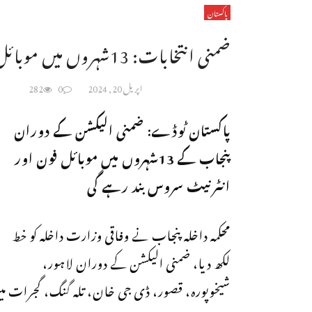
پاکستان
ضمنی انتخابات: 13شہروں میں موبائل فون اور انٹرنیٹ سروس بند رہے گی
اپریل 20, 2024
0
282
پاکستان ٹوڈے: ضمنی الیکشن کے دوران
پنجاب کے 13شہروں میں موبائل فون اور
انٹرنیٹ سروس بند رہے گی
محکمہ داخلہ پنجاب نے وفاقی وزارت داخلہ کو خط
لکھ دیا، ضمنی الیکشن کے دوران لاہور،
شیخوپورہ، قصور، ڈی جی خان، تلہ گنگ، گجرات م