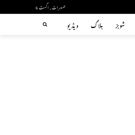
جمعرات, اگست 6
شوبز
بلاگ
ویڈیو