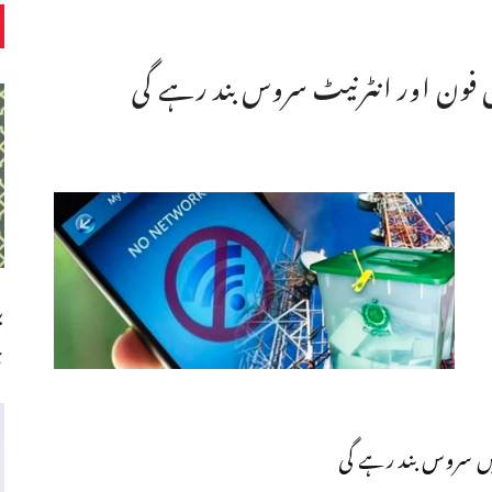
ب
چ
یں سروس بند رہے گی