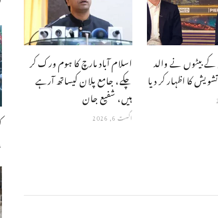
ت
کے بیٹوں نے والد
اسلام آباد مارچ کا ہوم ورک کر
شویش کا اظہار کر دیا
چکے، جامع پلان کیساتھ آرہے
ہیں، شفیع جان
اگست 6, 2026
ک
،