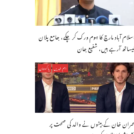
سلام آباد مارچ کا ہوم ورک کر چکے، جامع پلان
یساتھ آرہے ہیں، شفیع جان
اہم خبریں
پاکستان
مران خان کے بیٹوں نے والد کی صحت پر