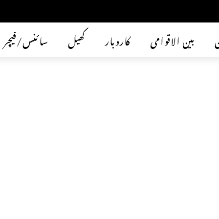
ن
بین الاقوامی
کاروبار
کھیل
سائنس/فیچر