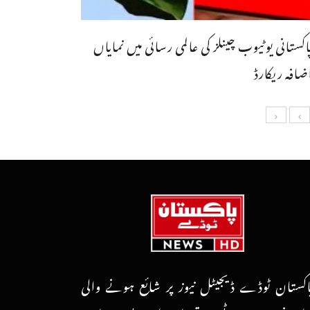
اکستانی یوٹیوب چینلز کی عالمی رسائی میں نمایاں
ضافہ ریکارڈ
اکستان ٹوڈے ڈیجیٹل نیوز پر شائع ہونے والی