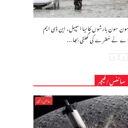
ون سون بارشوں کا نیا اسپیل، این ڈی ایم
ے نے خطرے کی گھنٹی بجا ...
سائنس/فیچر
سائنس/فیچر