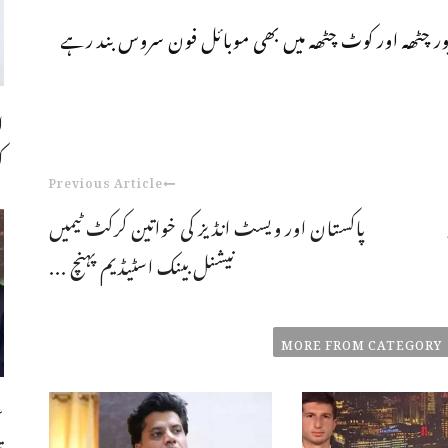
پور چٹھہ اور کوٹ چٹھہ میں بھی موبائل فون سروس بند رہے
ا
ک
Previous Article
پاکستان اور ویسٹ انڈیز کی خواتین کرکٹ ٹیمیں
نیشنل بینک اسٹیڈیم پہنچ ...
MORE FROM CATEGORY
ع