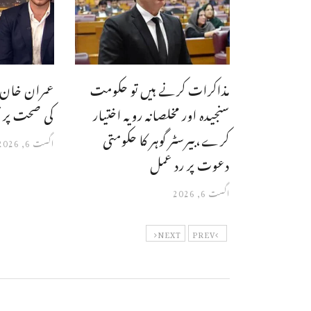
مذاکرات کرنے ہیں تو حکومت
عمران خان 
سنجیدہ اور مخلصانہ رویہ اختیار
کی صحت پر ت
کرے،بیرسٹر گوہر کا حکومتی
اگست 6, 2026
دعوت پر رد عمل
اگست 6, 2026
NEXT
PREV