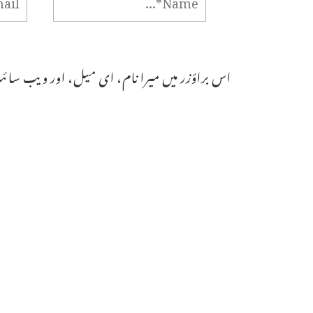
اس براؤزر میں میرا نام، ای میل، اور ویب سائٹ