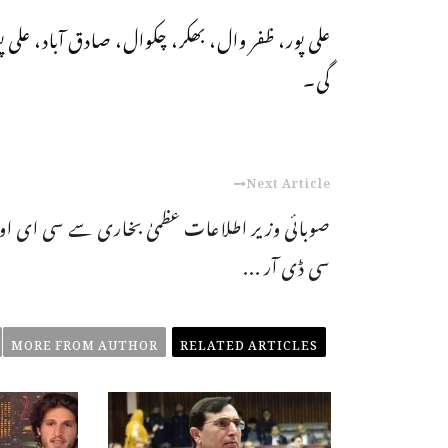
علی پور، ظفر وال، بھکر، چکوال، صادق آباد، علی 
گی۔
Next Article
صوبائی وزیر اطلاعات عظمیٰ بخاری سے سی ای او
سی ڈی آر ...
MORE FROM AUTHOR
RELATED ARTICLES