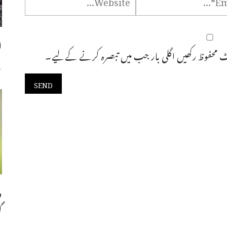
ا
 محفوظ رکھیں اگلی بار جب میں تبصرہ کرنے کےلیے۔
س
و
گ