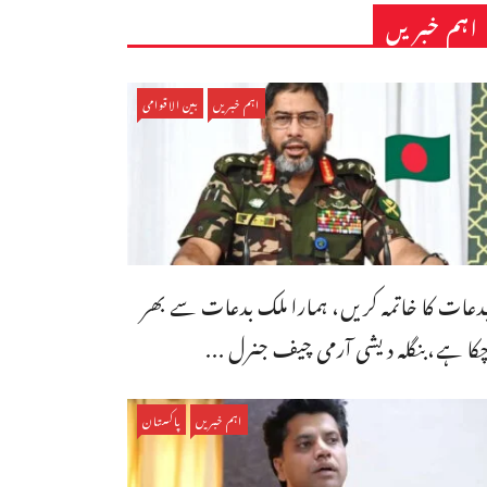
اہم خبریں
اہم خبریں
بین الاقوامی
دعات کا خاتمہ کریں، ہمارا ملک بدعات سے بھر
کا ہے،بنگله دیشی آرمی چیف جنرل ...
اہم خبریں
پاکستان