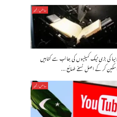
سائنس/فیچر
نیا کی بڑی ٹیک کمپنیوں کی جانب سے کتابیں
سکین کر کے اصل نسخے ضائع ...
سائنس/فیچر