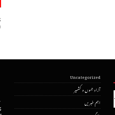
پ
ا
Uncategorized
آزاد جموں و کشمیر
اہم خبریں
پ
بلاگ