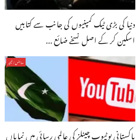
دنیا کی بڑی ٹیک کمپنیوں کی جانب سے کتابیں
اسکین کر کے اصل نسخے ضائع ...
سائنس/فیچر
پاکستانی یوٹیوب چینلز کی عالمی رسائی میں نمایاں