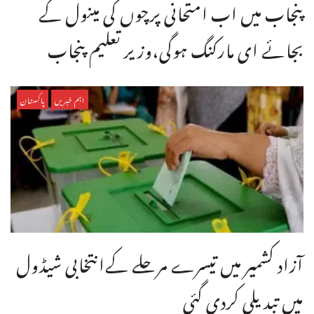
پنجاب میں اب امتحانی پرچوں کی مینول کے
بجائے ای مارکنگ ہوگی،وزیر تعلیم پنجاب
اہم خبریں
پاکستان
آزاد کشمیر میں تیسرے مرحلے کےانتخابی شیڈول
میں تبدیلی کردی گئی