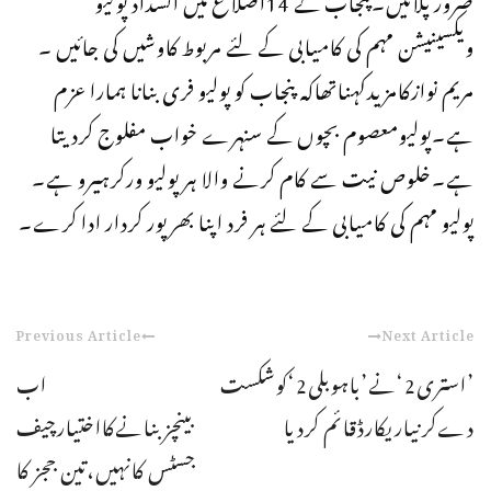
ویکسینیشن مہم کی کامیابی کے لئے مربوط کاوشیں کی جائیں ۔
مریم نوازکامزیدکہناتھاکہ پنجاب کو پولیو فری بنانا ہمارا عزم
ہے۔پولیومعصوم بچوں کے سنہرے خواب مفلوج کردیتا
ہے۔خلوص نیت سے کام کرنے والا ہر پولیو ورکرہیرو ہے۔
پولیو مہم کی کامیابی کے لئے ہر فرد اپنا بھرپور کردار ادا کرے۔
Previous Article
Next Article
’استری2‘نے’باہوبلی2‘کوشکست
اب
دےکرنیاریکارڈقائم کردیا
بینچزبنانےکااختیارچیف
جسٹس کانہیں،تین ججز کا