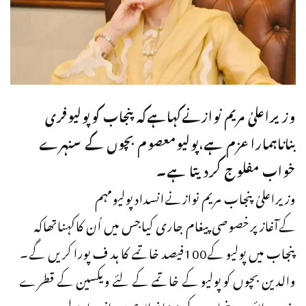
وزیراعلیٰ مریم نوازنےکہاہےکہ پنجاب کوپولیوفری
بناناہماراعزم ہے،پولیومعصوم بچوں کے سنہرے
خواب مفلوج کردیتا ہے۔
وزیراعلیٰ پنجاب مریم نوازنےانسدادپولیومہم
کےآغازپرخصوصی پیغام جاری کیاجس میں اُن کاکہناتھاکہ
پنجاب میں پولیو کے100فیصد خاتمے کا ہد ف پورا کریں گے۔
والدین بچوں کو پولیو کے خاتمے کے لئے ویکسین کے قطرے
ضرور پلائیں۔پنجاب کے 14اضلاع میں انسداد پولیو