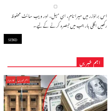
اس براؤزر میں میرا نام، ای میل، اور ویب سائٹ محفوظ
رکھیں اگلی بار جب میں تبصرہ کرنے کےلیے۔
اہم خبریں
اہم خبریں
کاروبار