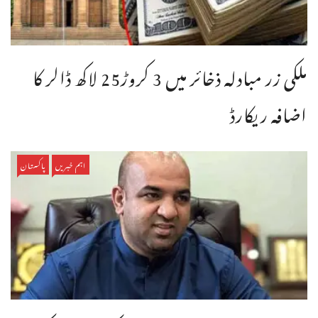
ملکی زر مبادلہ ذخائر میں 3 کروڑ25 لاکھ ڈالر کا
اضافہ ریکارڈ
اہم خبریں
پاکستان