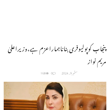
پنجاب کوپولیوفری بناناہماراعزم ہے،وزیراعلیٰ
مریم نواز
ستمبر 9, 2024
0
168