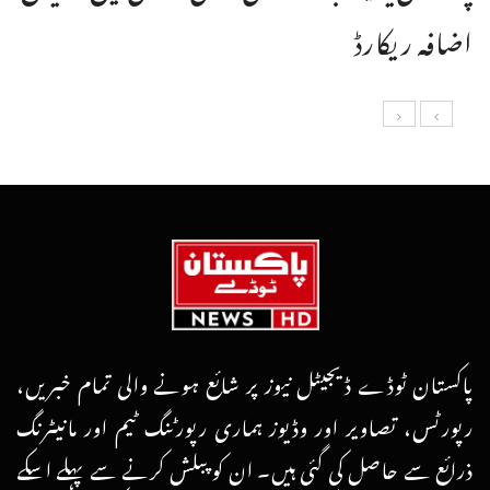
اضافہ ریکارڈ
پاکستان ٹوڈے ڈیجیٹل نیوز پر شائع ہونے والی تمام خبریں،
رپورٹس، تصاویر اور وڈیوز ہماری رپورٹنگ ٹیم اور مانیٹرنگ
ذرائع سے حاصل کی گئی ہیں۔ ان کو پبلش کرنے سے پہلے اسکے