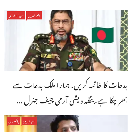
اہم خبریں
بین الاقوامی
بدعات کا خاتمہ کریں، ہمارا ملک بدعات سے
بھر چکا ہے،بنگله دیشی آرمی چیف جنرل ...
اہم خبریں
پاکستان