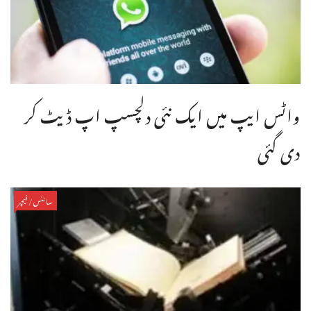
واٹس ایپ میں ایک نئی دلچسپ اپ ڈیٹ کر
دی گئی
سائنس/فیچر