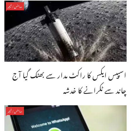
سائنس/فیچر
اسپیس ایکس کا راکٹ مدار سے بھٹک گیا آج
چاند سے ٹکرانے کا خدشہ
سائنس/فیچر