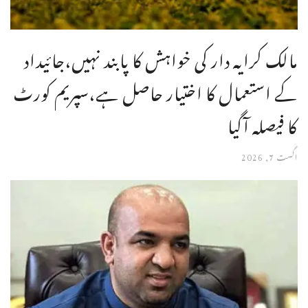
مالک کرایہ دار کی خواہش کا پابند نہیں،جائیداد
کے استعمال کا اختیار حاصل ہے،سپریم کورٹ
کا فیصلہ آگیا
اگست 7, 2026