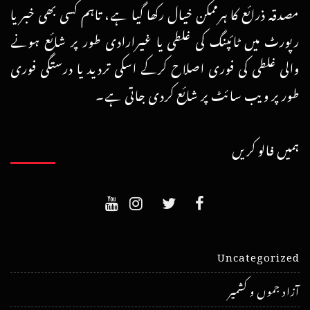
مصدقہ ذرائع کا ہرممکن خیال رکھا گیا ہے، تاہم کسی بھی خبر یا
رپورٹ میں ٹائپنگ کی غلطی یا غیرارادی طور پر شائع ہونے
والی غلطی کی فوری اصلاح کرکے اسکی تردید یا درستگی فوری
طور پر ویب سائٹ پر شائع کردی جاتی ہے۔
ہمیں فالو کریں
Uncategorized
آزاد جموں و کشمیر