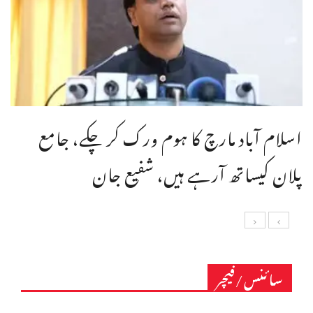
اسلام آباد مارچ کا ہوم ورک کر چکے، جامع
پلان کیساتھ آرہے ہیں، شفیع جان
سائنس/فیچر