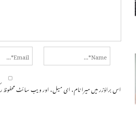
اس براؤزر میں میرا نام، ای میل، اور ویب سائٹ محفوظ رک