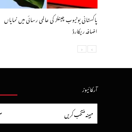
پاکستانی یوٹیوب چینلز کی عالمی رسائی میں نمایاں
اضافہ ریکارڈ
آرکائیوز