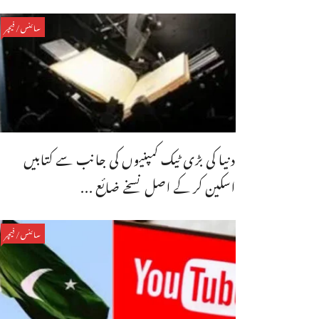
سائنس/فیچر
دنیا کی بڑی ٹیک کمپنیوں کی جانب سے کتابیں
اسکین کر کے اصل نسخے ضائع ...
سائنس/فیچر