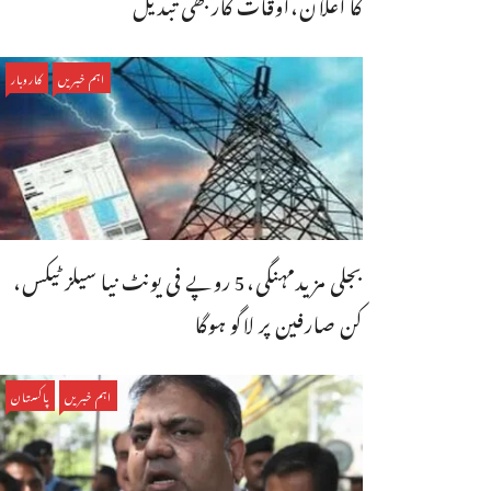
کا اعلان،اوقات کاربھی تبدیل
اہم خبریں
کاروبار
بجلی مزیدمہنگی،5 روپے فی یونٹ نیا سیلز ٹیکس،
کن صارفین پر لاگو ہوگا
اہم خبریں
پاکستان