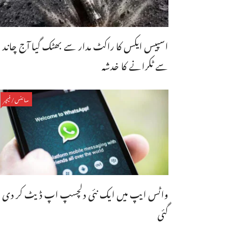
اسپیس ایکس کا راکٹ مدار سے بھٹک گیا آج چاند
سے ٹکرانے کا خدشہ
سائنس/فیچر
واٹس ایپ میں ایک نئی دلچسپ اپ ڈیٹ کر دی
گئی