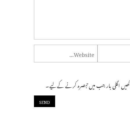
ھیں اگلی بار جب میں تبصرہ کرنے کےلیے۔