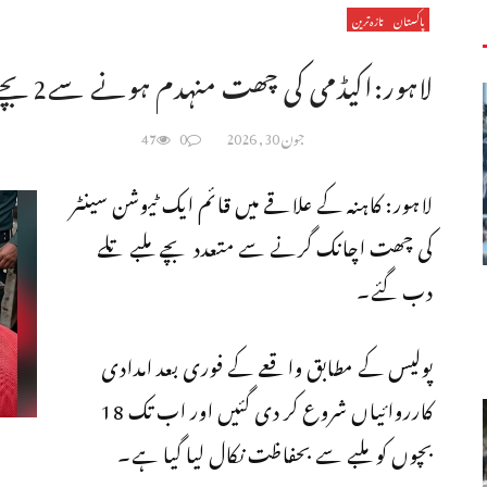
پاکستان
تازہ ترین
لاہور:اکیڈمی کی چھت منہدم ہونے سے2بچے جان کی بازی ہارگئے، متعدد زخمی
جون 30, 2026
0
47
لاہور: کاہنہ کے علاقے میں قائم ایک ٹیوشن سینٹر
کی چھت اچانک گرنے سے متعدد بچے ملبے تلے
دب گئے۔
پولیس کے مطابق واقعے کے فوری بعد امدادی
کارروائیاں شروع کر دی گئیں اور اب تک 18
بچوں کو ملبے سے بحفاظت نکال لیا گیا ہے۔