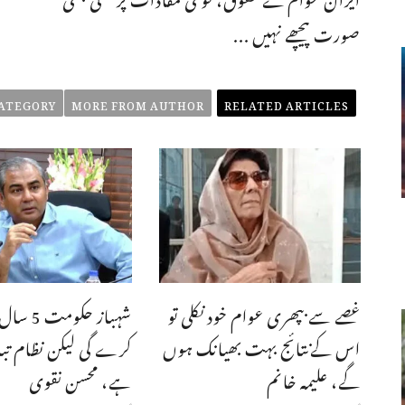
صورت پیچھے نہیں ...
ATEGORY
MORE FROM AUTHOR
RELATED ARTICLES
غصے سے بپھری عوام خود نکلی تو
شہباز حکومت
اس کےنتائج بہت بھیانک ہوں
کرے گی لیکن نظام تباہ
گے، علیمہ خانم
ہے، محسن نقوی