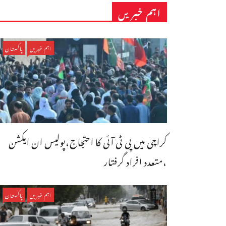
اہم خبریں
اہم خبریں
پاکستان
کراچی میں پی ٹی آئی کا احتجاج،پولیس ان ایکشن
،متعدد افراد گرفتار
اہم خبریں
پاکستان