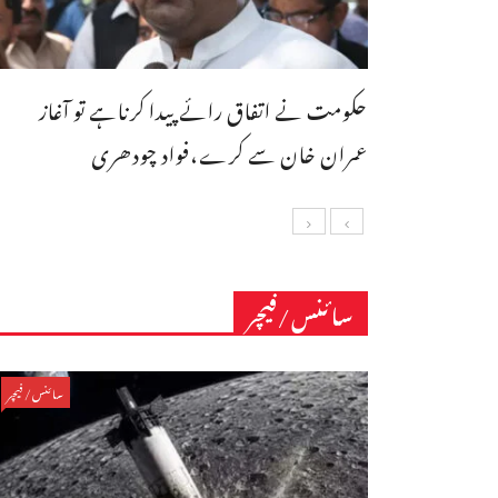
حکومت نے اتفاق رائے پیدا کرناہے تو آغاز
عمران خان سے کرے،فواد چودھری
سائنس/فیچر
سائنس/فیچر