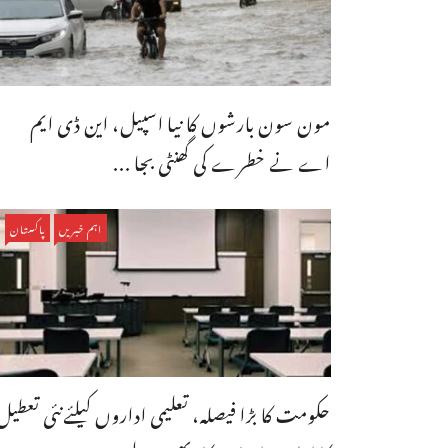
مون سون بارشوں کا نیا اسپیل، این ڈی ایم
اے نے خطرے کی گھنٹی بجا ...
اہم خبریں
پاکستان
حکومت کا بڑا فیصلہ، تعلیمی اداروں کیلئےنئی تعطیل