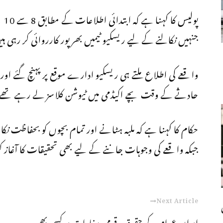
پول
جنہیں نکالنے کے لیے ریسکیو ٹیمیں بھرپور کارروائی کر رہی ہ
واقعے کی اطلاع ملتے ہی ریسکیو ادارے موقع پر پہنچ گئے او
حادثے کے وقت بچے اکیڈمی میں ٹیوشن کلاسز لے رہے تھے
حکام کا کہنا ہے کہ ملبہ ہٹانے اور تمام بچوں کو بحفاظت 
جبکہ واقعے کی وجوہات جاننے کے لیے بھی تحقیقات کا آغاز کر
Next Article
ایران عوام کے حقوق، قومی مفادات پر کسی بھی