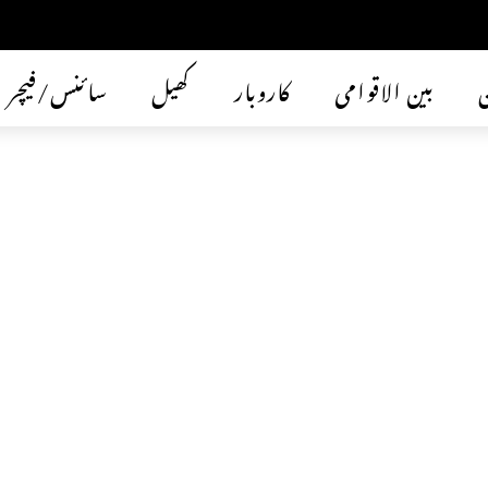
ن
بین الاقوامی
کاروبار
کھیل
سائنس/فیچر