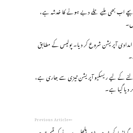
یس کا کہنا ہے کہ ابتدائی اطلاعات کے مطابق 8 سے 10 بچے اب بھی ملبے تلے دبے ہونے کا خدشہ ہے،
یں۔
ر امدادی آپریشن شروع کر دیا۔ پولیس کے مطابق
۔
نکالنے کے لیے ریسکیو آپریشن تیزی سے جاری ہے،
 دیا گیا ہے۔
Previous Article
گولڈ مارکیٹ میں بڑی ہلچل، سونے کی قیمت میں