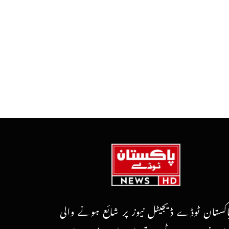
اکستان ٹوڈے ڈیجیٹل نیوز پر شائع ہونے والی