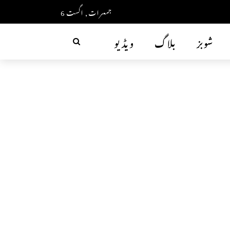
جمعرات, اگست 6
شوبز
بلاگ
ویڈیو