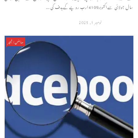
سال جولائی سےاکتوبر4109ارب روپےکےہدف کی ...
نومبر 1, 2025
سائنس/فیچر