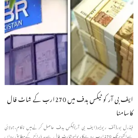
ایف بی آر کو ٹیکس ہدف میں 270ارب کے شاٹ فال
کاسامنا
فیڈرل بورڈآف ریونیو(ایف بی آر)ٹیکس ہدف حاصل کرنےمیں ناکام،جولائی
سےاکتوبرتک 270ارب روپےکاریونیوشارٹ فال ہے۔ ذرائع کےمطابق رواں