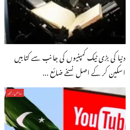
دنیا کی بڑی ٹیک کمپنیوں کی جانب سے کتابیں
اسکین کر کے اصل نسخے ضائع ...
سائنس/فیچر