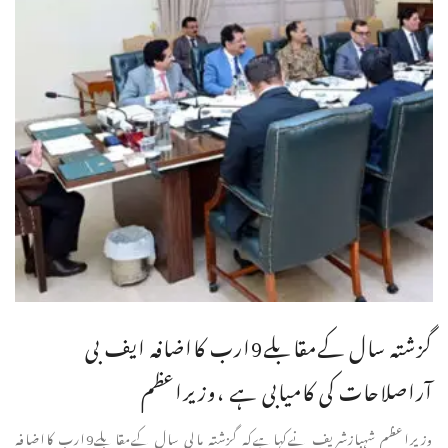
گزشتہ سال کےمقابلے9ارب کااضافہ ایف بی
آراصلاحات کی کامیابی ہے ،وزیراعظم
وزیراعظم شہبازشریف نےکہاہےکہ گزشتہ مالی سال کےمقابلے9ارب کااضافہ