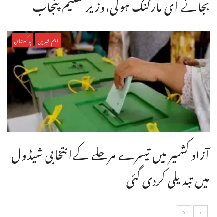
بجائے ای مارکنگ ہوگی،وزیر تعلیم پنجاب
اہم خبریں
پاکستان
آزاد کشمیر میں تیسرے مرحلے کےانتخابی شیڈول
میں تبدیلی کردی گئی