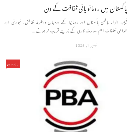
پاکستان میں رومانویائی ثقافت کے دن
فیچر: انوار ہاشمی پاکستان اور رومانیا کے درمیان دوطرفہ ثقافتی، تجارتی اور
عوامی تعلقات اہم سفارت کاری کے ذریعے قریب تر ہوتے ...
نومبر 1, 2025
تازہ ترین