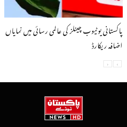
پاکستانی یوٹیوب چینلز کی عالمی رسائی میں نمایاں
اضافہ ریکارڈ