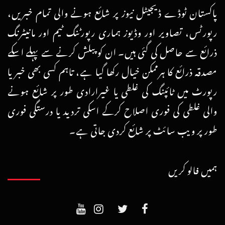
پاکستان ٹوڈے ڈیجیٹل نیوز پر شائع ہونے والی تمام خبریں،
رپورٹس، تصاویر اور وڈیوز ہماری رپورٹنگ ٹیم اور مانیٹرنگ
ذرائع سے حاصل کی گئی ہیں۔ ان کو پبلش کرنے سے پہلے اسکے
مصدقہ ذرائع کا ہرممکن خیال رکھا گیا ہے، تاہم کسی بھی خبر یا
رپورٹ میں ٹائپنگ کی غلطی یا غیرارادی طور پر شائع ہونے
والی غلطی کی فوری اصلاح کرکے اسکی تردید یا درستگی فوری
طور پر ویب سائٹ پر شائع کردی جاتی ہے۔
ہمیں فالو کریں