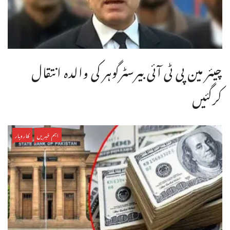
چیئر مین پی ٹی آئی بیرسٹرگوہر کی والدہ انتقال
کرگئیں
اہم خبریں
کاروبار