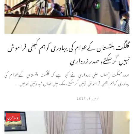
گلگت بلتستان کےعوام کی بہادری کوہم کبھی فراموش
نہیں کرسکتے، صدر زرداری
صدرمملکت آصف علی زرداری نے کہا ہے کہ گلگت بلتستان کےعوام کی
بہادری کوہم کبھی فراموش نہیں کرسکتے،ملک میں جہاں شہادتیں ہوئیں ...
نومبر 1, 2025
تازہ ترین