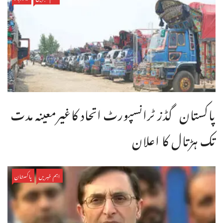
پاکستان گڈز ٹرانسپورٹ اتحاد کاغیرمعینہ مدت
تک ہڑتال کا اعلان
اہم خبریں
پاکستان