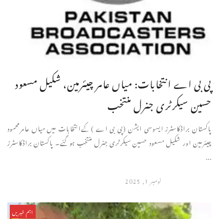
پی بی اے انتخابات: میاں عامر چیئرمین، شکیل مسعود
حسین سیکرٹری جنرل منتخب
پاکستان براڈکاسٹرز ایسوسی ایشن (پی بی اے )کےانتخابات میں میاں عامرمحمود
چیئرمین اور شکیل مسعود حسین سیکرٹری جنرل منتخب ہوگئے۔ پاکستان براڈکاسٹرز
...
نومبر 1, 2025
اہم خبریں