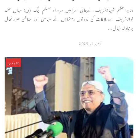
وزیراعظم شہبازشریف نےجاتی امرامیں سربراہ مسلم لیگ (ن) میاں محمد
نوازشریف سےملاقات کی ،دونوں رہنماؤں نے سیاسی اور معاشی صورتحال
پرتبادلہ خیال ...
نومبر 1, 2025
تازہ ترین