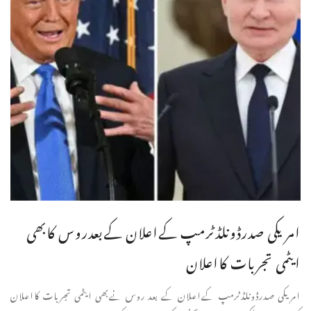
امریکی صدرڈونلڈٹرمپ کےاعلان کےبعدروس کابھی
ایٹمی تجربات کااعلان
امریکی صدرڈونلڈٹرمپ کےاعلان کے بعد روس نےبھی ایٹمی تجربات کااعلان