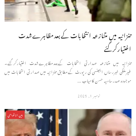
تنزانیہ میں متنازعہ انتخابات کےبعدمظاہرےشدت
اختیارکرگئے
تنزانیہ میں متنازعہ صدارتی انتخابات کےبعدمظاہرےشدت اختیارکرگئے۔
غیرملکی خبررساں ایجنسی کی رپورٹ کےمطابق تنزانیہ میں صدارتی انتخابات میں
موجودہ صدرسامیہ حسن کامیاب ...
نومبر 1, 2025
بین الاقوامی