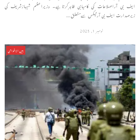
ایف بی آراصلاحات کی کامیابی ظاہرکرتاہے۔ وزیراعظم شہبازشریف کی
زیرصدارت ایف بی آرٹیکس سےمتعلق ...
نومبر 1, 2025
بین الاقوامی