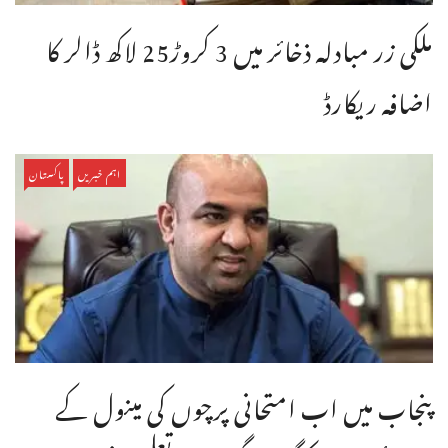
ملکی زر مبادلہ ذخائر میں 3 کروڑ25 لاکھ ڈالر کا
اضافہ ریکارڈ
اہم خبریں
پاکستان
پنجاب میں اب امتحانی پرچوں کی مینول کے