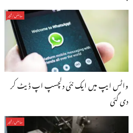
سائنس/فیچر
واٹس ایپ میں ایک نئی دلچسپ اپ ڈیٹ کر
دی گئی
سائنس/فیچر