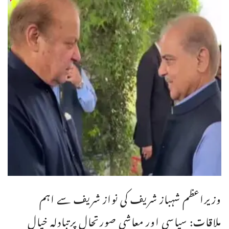
وزیراعظم شہباز شریف کی نواز شریف سے اہم
ملاقات: سیاسی اور معاشی صورتحال پرتبادلہ خیال