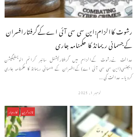
رشوت کاالزام:این سی سی آئی اےکےگرفتارافسران
کےجسمانی ریمانڈ کا حکمنامہ جاری
عدالت نےرشوت کےالزام میں گرفتارنیشنل سائبر کرائم انویسٹیگیشن
ایجنسی(این سی سی آئی اے)کےافسران کے جسمانی ریمانڈ کا حکمنامہ جاری
کردیا۔ عدالت کی ...
نومبر 1, 2025
تازہ ترین
کاروبار