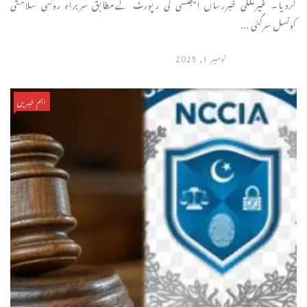
کردیا۔ غیرملکی خبررساں ایجنسی کی رپورٹ کےمطابق سربراہ روسی سلامتی
کونسل سرگئی ...
نومبر 1, 2025
اہم خبریں