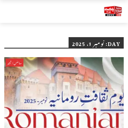
DAY:
نومبر 1، 2025
سائنس/فیچر