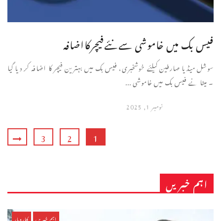
فیس بک میں خاموشی سےنئےفیچرکااضافہ
سوشل میڈیا صارفین کیلئے خوشخبری، فیس بک میں بہترین فیچر کا اضافہ کر دیا گیا
۔ میٹا نے فیس بک میں خاموشی ...
نومبر 1, 2025
3
2
1
اہم خبریں
اہم خبریں
کاروبار