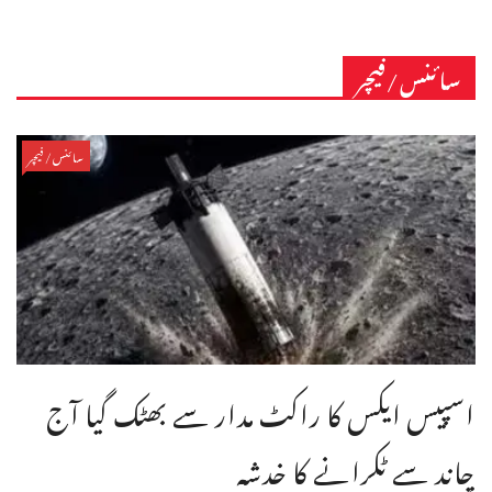
سائنس/فیچر
سائنس/فیچر
اسپیس ایکس کا راکٹ مدار سے بھٹک گیا آج
چاند سے ٹکرانے کا خدشہ