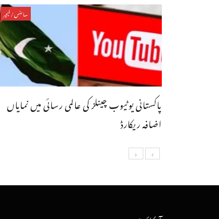
سائنس/فیچر
پاکستانی یوٹیوب چینلز کی عالمی رسائی میں نمایاں
اضافہ ریکارڈ