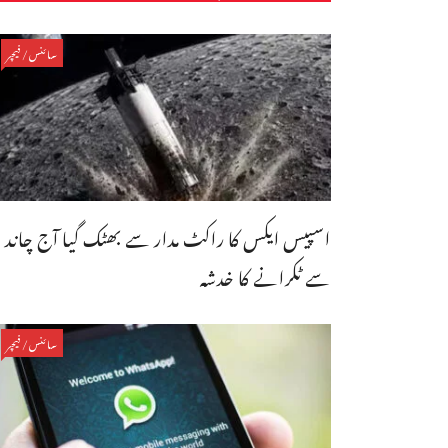
سائنس/فیچر
اسپیس ایکس کا راکٹ مدار سے بھٹک گیا آج چاند
سے ٹکرانے کا خدشہ
سائنس/فیچر