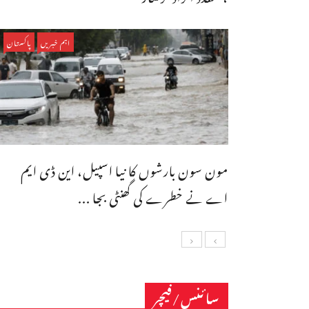
اہم خبریں
پاکستان
مون سون بارشوں کا نیا اسپیل، این ڈی ایم
اے نے خطرے کی گھنٹی بجا ...
سائنس/فیچر