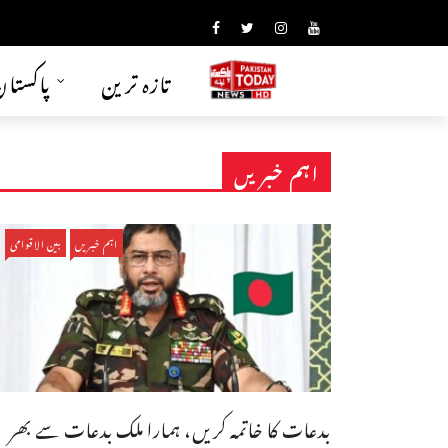
تازہ ترین
پاکستا
اہم خبریں
اہم خبریں
بین الاقوامی
بدعات کا خاتمہ کریں، ہمارا ملک بدعات سے بھر