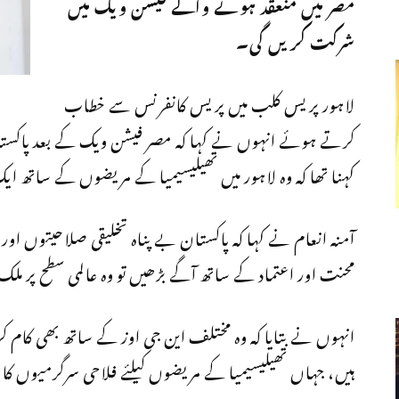
مصر میں منعقد ہونے والے فیشن ویک میں
شرکت کریں گی۔
لاہور پریس کلب میں پریس کانفرنس سے خطاب
کرتے ہوئے انہوں نے کہا کہ مصر فیشن ویک کے بعد پاکستان
کہنا تھا کہ وہ لاہور میں تھیلیسیمیا کے مریضوں کے ساتھ 
آمنہ انعام نے کہا کہ پاکستان بے پناہ تخلیقی صلاحیتوں اور
محنت اور اعتماد کے ساتھ آگے بڑھیں تو وہ عالمی سطح پر ملک 
انہوں نے بتایا کہ وہ مختلف این جی اوز کے ساتھ بھی کام کر
ہیں، جہاں تھیلیسیمیا کے مریضوں کیلئے فلاحی سرگرمیوں کا ا