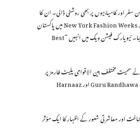
سفر اور کامیابیوں پر بھی روشنی ڈالی۔ ان کا
کہنا تھا کہ انہیں London, Paris, Milan, Dubai اور New York Fashion Weeks میں پاکستان
کی نمائندگی کا موقع ملا، جہاں ان کے ڈیزائنز کو بے حد سراہا گیا۔ نیویارک فیشن ویک میں انہیں “Best
انے سمیت مختلف بین الاقوامی پلیٹ فارمز پر
پذیرائی ملی ہے، جبکہ معروف شخصیات جیسے عمران عباس، Guru Randhawa اور Harnaaz
ناخت اور معاشرتی شعور کے اظہار کا ایک مؤثر