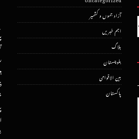
آزاد جموں و کشمیر
اہم خبریں
پ
ت
بلاگ
ر
بلوچستان
ہ
بین الاقوامی
ذ
پاکستان
خ
پ
ا
ش