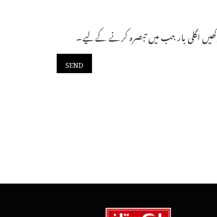
ھیں اگلی بار جب میں تبصرہ کرنے کےلیے۔