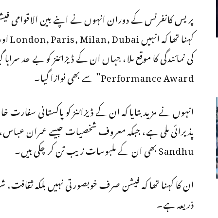
پریس کانفرنس کے دوران انہوں نے اپنے بین الاقوامی فیشن 
Performance Award” سے بھی نوازا گیا۔
انہوں نے مزید بتایا کہ ان کے ڈیزائنز کو پاکستانی سفارت خ
Sandhu بھی ان کے ملبوسات زیب تن کر چکی ہیں۔
ان کا کہنا تھا کہ فیشن صرف خوبصورتی نہیں بلکہ ثقافت، ش
ذریعہ ہے۔