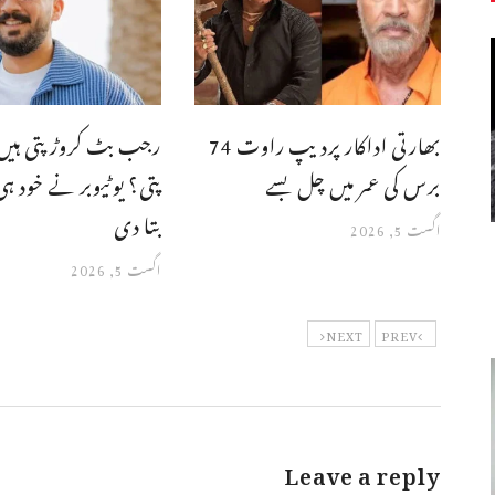
بھارتی اداکار پردیپ راوت 74
رجب بٹ کروڑ پتی ہیں
برس کی عمر میں چل بسے
پتی؟ یوٹیوبر نے خود 
بتا دی
اگست 5, 2026
اگست 5, 2026
NEXT
PREV
Leave a reply