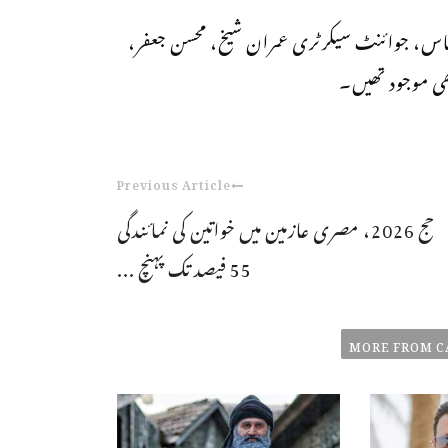
ماس، جوائنٹ سیکرٹری عمران شیخ، محسن جعفر،
 موجود تھیں۔
Previous Article
حج 2026، مصری عازمین میں خواتین کی نمائندگی
55 فیصد تک پہنچ ...
MORE FROM C