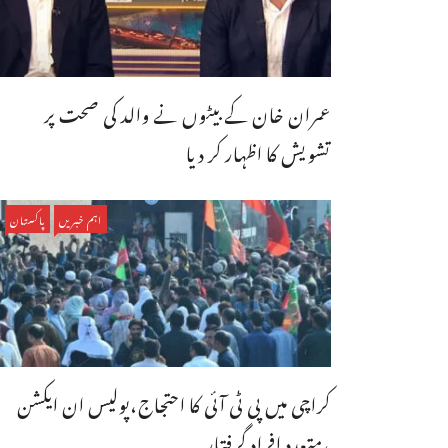
عمران خان کے بیٹوں نے والد کی صحت پر
تشویش کا اظہار کر دیا
اہم خبریں
پاکستان
کراچی میں پی ٹی آئی کا احتجاج،پولیس ان ایکشن
،متعدد افراد گرفتار