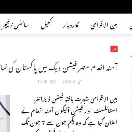
ن
بین الاقوامی
کاروبار
کھیل
سائنس/فیچر
شوبز
آمنہ انعام مصر فیشن ویک میں پاکستان کی نمائن
مئی 21, 2026
0
134
بین الاقوامی شہرت یافتہ فیشن ڈیزائنر،
اسٹائلسٹ اور فیشن آئیکون آمنہ انعام نے
اعلان کیا ہے کہ وہ یکم جون سے 7 جون تک