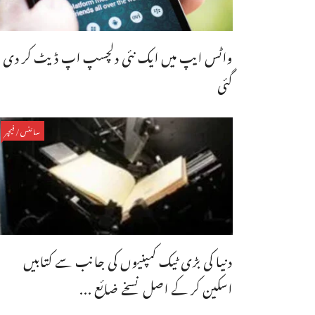
واٹس ایپ میں ایک نئی دلچسپ اپ ڈیٹ کر دی
گئی
سائنس/فیچر
دنیا کی بڑی ٹیک کمپنیوں کی جانب سے کتابیں
اسکین کر کے اصل نسخے ضائع ...