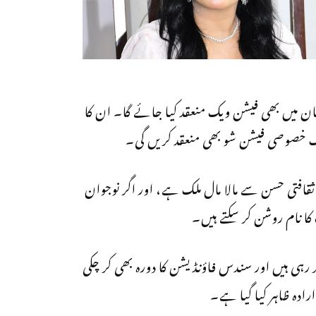
 میں بھی فیشن ویک منعقد کیا جائے گا۔ ان کا
ایک خصوصی فیشن شو بھی منعقد کریں گی۔
 ثقافتی حسن سے مالا مال ملک ہے، اور اگر نوجوان
کا نام روشن کر سکتے ہیں۔
 رہی ہیں اور سندس فاؤنڈیشن کا دورہ بھی کر چکی
رادہ ظاہر کیا گیا ہے۔