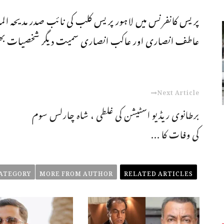
پریس کانفرنس میں لاہور پریس کلب کی نائب صدر مدیحہ ال
عاطف انصاری اور عاکب انصاری سمیت دیگر شخصیات بھی
Next Article
برطانوی ریڈیو اسٹیشن کی غلطی ، شاہ چارلس سوم
کی وفات کا ...
ATEGORY
MORE FROM AUTHOR
RELATED ARTICLES