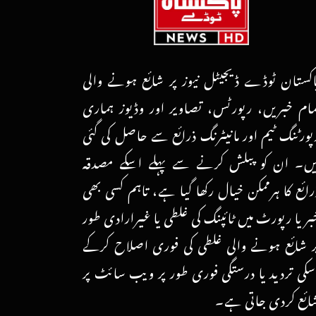
اکستان ٹوڈے ڈیجیٹل نیوز پر شائع ہونے والی
مام خبریں، رپورٹس، تصاویر اور وڈیوز ہماری
پورٹنگ ٹیم اور مانیٹرنگ ذرائع سے حاصل کی گئی
یں۔ ان کو پبلش کرنے سے پہلے اسکے مصدقہ
رائع کا ہرممکن خیال رکھا گیا ہے، تاہم کسی بھی
بر یا رپورٹ میں ٹائپنگ کی غلطی یا غیرارادی طور
ر شائع ہونے والی غلطی کی فوری اصلاح کرکے
سکی تردید یا درستگی فوری طور پر ویب سائٹ پر
ائع کردی جاتی ہے۔