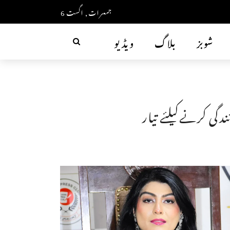
جمعرات, اگست 6
شوبز
بلاگ
ویڈیو
دگی کرنےکیلئے تیار