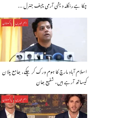
چکا ہے،بنگله دیشی آرمی چیف جنرل ...
اہم خبریں
پاکستان
اسلام آباد مارچ کا ہوم ورک کر چکے، جامع پلان
کیساتھ آرہے ہیں، شفیع جان
اہم خبریں
پاکستان