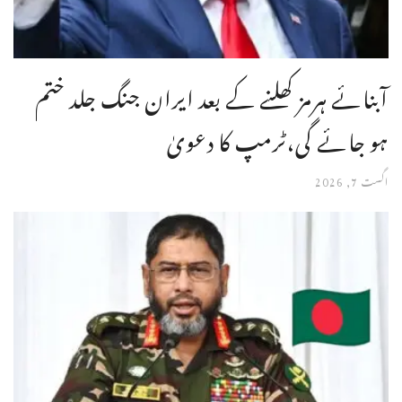
آبنائے ہرمز کھلنے کے بعد ایران جنگ جلد ختم
ہو جائے گی،ٹرمپ کا دعویٰ
اگست 7, 2026