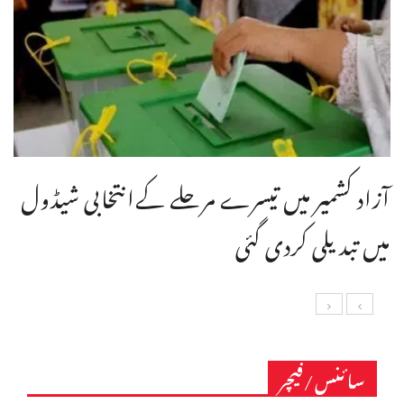
آزاد کشمیر میں تیسرے مرحلے کےانتخابی شیڈول
میں تبدیلی کردی گئی
سائنس/فیچر