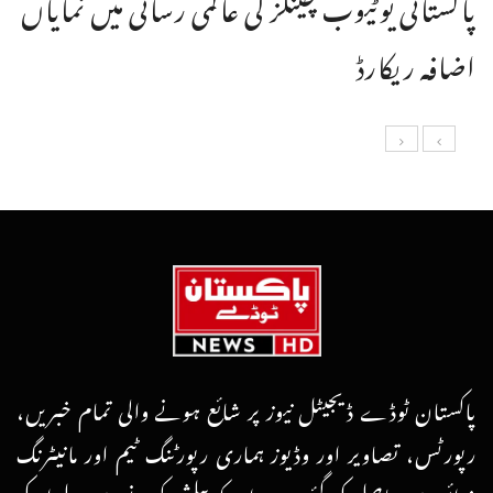
پاکستانی یوٹیوب چینلز کی عالمی رسائی میں نمایاں
اضافہ ریکارڈ
پاکستان ٹوڈے ڈیجیٹل نیوز پر شائع ہونے والی تمام خبریں،
رپورٹس، تصاویر اور وڈیوز ہماری رپورٹنگ ٹیم اور مانیٹرنگ