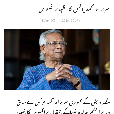
سربراہ محمدیونس کااظہارافسوس
دسمبر 30, 2025
0
187
بنگلہ دیش کےعبوری سربراہ محمدیونس نےسابق
وزیراعظم خالدہ ضیاکےانتقال پرافسوس کااظہار