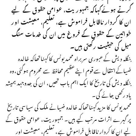
کرتے ہوئےکہاکہ جمہوریت، عوامی حقوق کے لیے
ان کا کردار ناقابل فراموش ہے، تعلیم، معیشت اور
خواتین کے حقوق کے فروغ میں ان کی خدمات سنگ
میل کی حیثیت رکھتی ہیں۔
بنگلہ دیش کےعبوری سربراہ محمدیونس کاکہناتھاکہ خالدہ
ضیاکےانتقال سےقوم اپنےعظیم محافظ سے محروم ہوگئی،وہ
بنگلہ دیش کی تاریخ کا ایک اہم باب تھیں، ان کی جدوجہد ہمیشہ
یاد رکھی جائے گی۔
محمد یونس کا مزیدکہناتھاکہ خالدہ ضیانے ملک کی سیاسی تاریخ
پر گہرے اثرات مرتب کیے ہیں۔ جمہوریت، عوامی حقوق کے
لیے ان کا کردار ناقابل فراموش ہے، تعلیم، معیشت اور