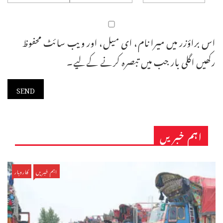
اس براؤزر میں میرا نام، ای میل، اور ویب سائٹ محفوظ
رکھیں اگلی بار جب میں تبصرہ کرنے کےلیے۔
اہم خبریں
اہم خبریں
کاروبار