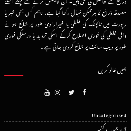
ذرائع سے حاصل کی گئی ہیں۔ ان کو پبلش کرنے سے پہلے اسکے
مصدقہ ذرائع کا ہرممکن خیال رکھا گیا ہے، تاہم کسی بھی خبر یا
رپورٹ میں ٹائپنگ کی غلطی یا غیرارادی طور پر شائع ہونے
والی غلطی کی فوری اصلاح کرکے اسکی تردید یا درستگی فوری
طور پر ویب سائٹ پر شائع کردی جاتی ہے۔
ہمیں فالو کریں
Uncategorized
آزاد جموں و کشمیر