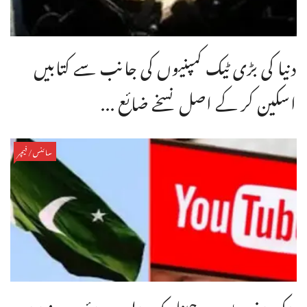
دنیا کی بڑی ٹیک کمپنیوں کی جانب سے کتابیں
اسکین کر کے اصل نسخے ضائع ...
سائنس/فیچر