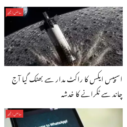
سائنس/فیچر
اسپیس ایکس کا راکٹ مدار سے بھٹک گیا آج
چاند سے ٹکرانے کا خدشہ
سائنس/فیچر