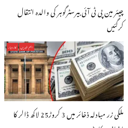
چیئر مین پی ٹی آئی بیرسٹرگوہر کی والدہ انتقال
کرگئیں
اہم خبریں
کاروبار
ملکی زر مبادلہ ذخائر میں 3 کروڑ25 لاکھ ڈالر کا
اضافہ ریکارڈ