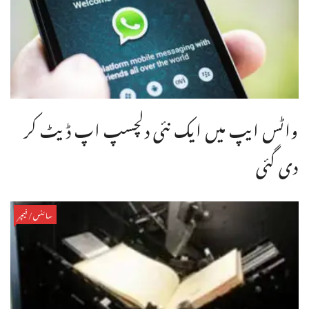
واٹس ایپ میں ایک نئی دلچسپ اپ ڈیٹ کر
دی گئی
سائنس/فیچر