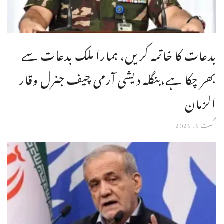
بدعات کا خاتمہ کریں، ہمارا ملک بدعات سے
بھر چکا ہے،بنگله دیشی آرمی چیف جنرل وقار
الزمان
اگست 6, 2026