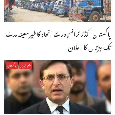
پاکستان گڈز ٹرانسپورٹ اتحاد کاغیرمعینہ مدت
تک ہڑتال کا اعلان
اہم خبریں
پاکستان