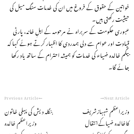
خواتین کے حقوق کے فروغ میں ان کی خدمات سنگ میل کی
حیثیت رکھتی ہیں۔
عبوری حکومت کے سربراہ نے مرحومہ کے اہلِ خانہ، پارٹی
قیادت اور عوام سے دلی ہمدردی کا اظہار کرتے ہوئے کہا کہ
بیگم خالدہ ضیاء کی خدمات کو ہمیشہ احترام کے ساتھ یاد رکھا
جائے گا۔
Previous Article
Next Article
وزیراعظم شہبازشریف
بنگلہ دیش کی پہلی خاتون
کاخالدہ ضیاکےانتقال
وزیراعظم خالدہ
پرگہرےدکھ کااظہار
ضیا80برس کی عمرمیں