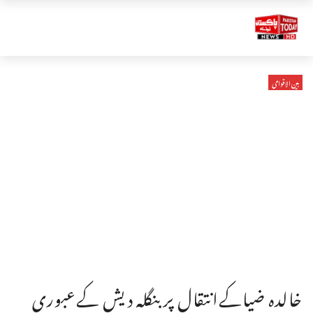
بین الاقوامی
خالدہ ضیاکےانتقال پربنگلہ دیش کےعبوری