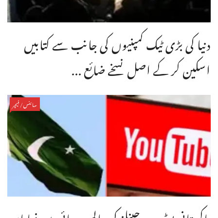
دنیا کی بڑی ٹیک کمپنیوں کی جانب سے کتابیں
اسکین کر کے اصل نسخے ضائع ...
سائنس/فیچر
پاکستانی یوٹیوب چینلز کی عالمی رسائی میں نمایاں