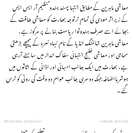
معاشی ماہرین کےمطابق انتہا پسند ہندو تنظیم آر ایس ایس
کے زیراثر مودی کی تمام ترتوجہ بھارت کو معاشی طاقت کے
بجائے اسے صرف ہندوتوا ریاست بنانے پر مرکوز ہے،
معاشی ماہرین شائننگ انڈیا کے نام نہاد نعرہ کے پیچھے بڑھتی
سماجی اور معاشی خلیج انتہائی سفاک انداز میں سامنے آرہی
ہے، بھارت میں ایک جانب امبانی اور اڈانی کے اثاثوں میں
ہوشربااضافہ جبکہ دوسری جانب عوام دو وقت کی روٹی کو ترس
گئے۔
Previous Article
Next Article