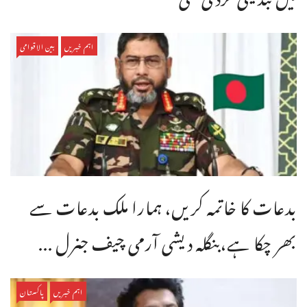
اہم خبریں
بین الاقوامی
بدعات کا خاتمہ کریں، ہمارا ملک بدعات سے
بھر چکا ہے،بنگله دیشی آرمی چیف جنرل ...
اہم خبریں
پاکستان