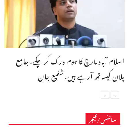
اسلام آباد مارچ کا ہوم ورک کر چکے، جامع
پلان کیساتھ آرہے ہیں، شفیع جان
سائنس/فیچر