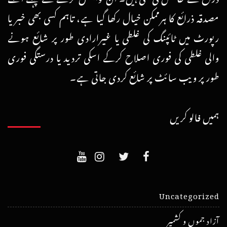
مصدقہ ذرائع کا ہرممکن خیال رکھا گیا ہے، تاہم کسی بھی خبر یا
رپورٹ میں ٹائپنگ کی غلطی یا غیرارادی طور پر شائع ہونے
والی غلطی کی فوری اصلاح کرکے اسکی تردید یا درستگی فوری
طور پر ویب سائٹ پر شائع کردی جاتی ہے۔
ہمیں فالو کریں
Uncategorized
آزاد جموں و کشمیر