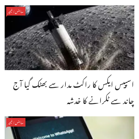
سائنس/فیچر
اسپیس ایکس کا راکٹ مدار سے بھٹک گیا آج
چاند سے ٹکرانے کا خدشہ
سائنس/فیچر