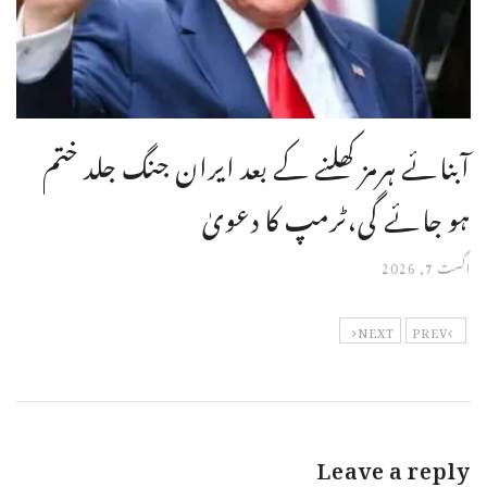
آبنائے ہرمز کھلنے کے بعد ایران جنگ جلد ختم
ہو جائے گی،ٹرمپ کا دعویٰ
اگست 7, 2026
NEXT
PREV
Leave a reply