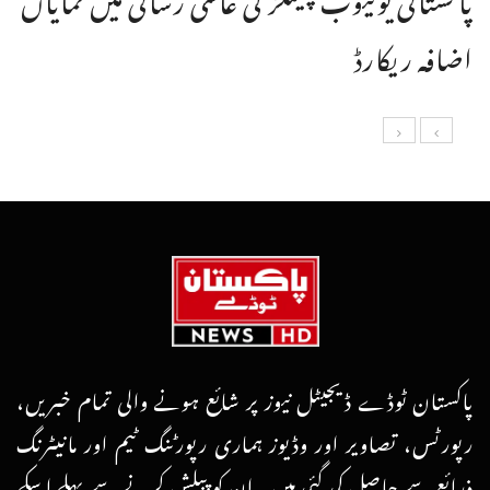
اضافہ ریکارڈ
پاکستان ٹوڈے ڈیجیٹل نیوز پر شائع ہونے والی تمام خبریں،
رپورٹس، تصاویر اور وڈیوز ہماری رپورٹنگ ٹیم اور مانیٹرنگ
ذرائع سے حاصل کی گئی ہیں۔ ان کو پبلش کرنے سے پہلے اسکے