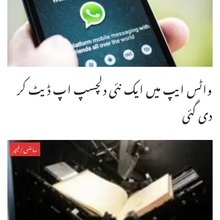
واٹس ایپ میں ایک نئی دلچسپ اپ ڈیٹ کر
دی گئی
سائنس/فیچر