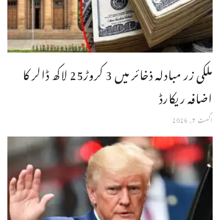
ملکی زر مبادلہ ذخائر میں 3 کروڑ25 لاکھ ڈالر کا
اضافہ ریکارڈ
اگست 7, 2026