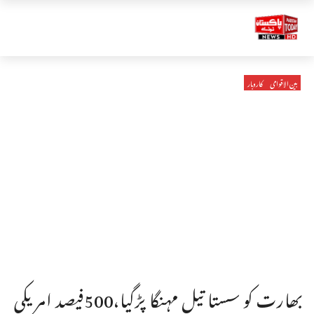
بین الاقوامی
کاروبار
بھارت کو سستا تیل مہنگا پڑگیا،500فیصد امریکی