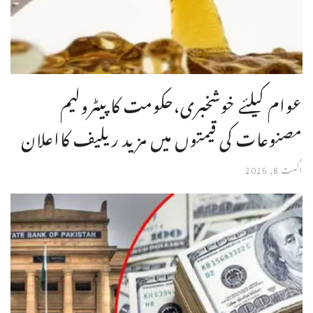
عوام کیلئے خوشخبری،حکومت کا پیٹرولیم
مصنوعات کی قیمتوں میں مزید ریلیف کااعلان
اگست 8, 2026