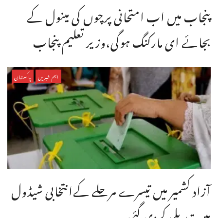
پنجاب میں اب امتحانی پرچوں کی مینول کے
بجائے ای مارکنگ ہوگی،وزیر تعلیم پنجاب
اہم خبریں
پاکستان
آزاد کشمیر میں تیسرے مرحلے کےانتخابی شیڈول
میں تبدیلی کردی گئی