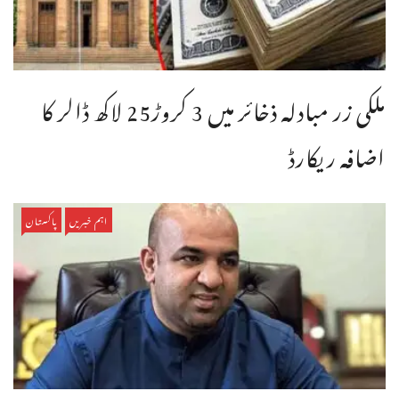
ملکی زر مبادلہ ذخائر میں 3 کروڑ25 لاکھ ڈالر کا
اضافہ ریکارڈ
اہم خبریں
پاکستان