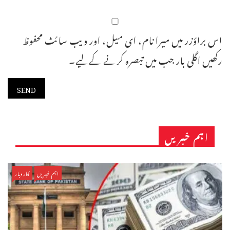
اس براؤزر میں میرا نام، ای میل، اور ویب سائٹ محفوظ
رکھیں اگلی بار جب میں تبصرہ کرنے کےلیے۔
اہم خبریں
اہم خبریں
کاروبار