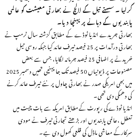
کرلیا ۔ سستے تیل کے لالچ نے بھارتی معیشت کو عالمی
پابندیوں کے دہانے پرپہنچا دیا۔
بھارتی جریدے انڈیا ٹوڈے کے مطابق گزشتہ سال ٹرمپ نے
بھارتی درآمدات پر 25 فیصد ٹیرف عائد کیا جبکہ روسی تیل
خریدنے پر اضافی 25 فیصد جرمانہ لگایا، جس سے بعض
مصنوعات پر ڈیوٹیاں 50 فیصد تک جا پہنچی تھیں دسمبر 2025
میں بھی امریکی صدر نے بھارتی چاول پر نئے ٹیرف عائد کرنے
کی دھمکی دی تھی۔
انڈیا ٹوڈےکی رپورٹ کےمطابق امریکہ سے بات چیت میں
تعطل ،عالمی پابندیوں اور بڑھتے تجارتی ٹیرف نے مودی
سرکارکے معاشی ماڈل کی قلعی کھول دی ہے۔