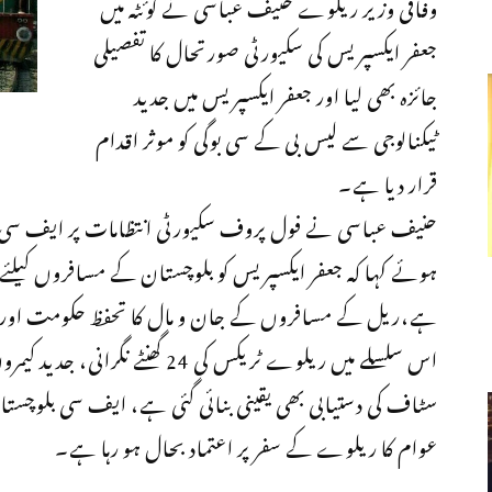
وفاقی وزیر ریلوے حنیف عباسی نے کوئٹہ میں
جعفر ایکسپریس کی سکیورٹی صورتحال کا تفصیلی
جائزہ بھی لیا اور جعفر ایکسپریس میں جدید
ٹیکنالوجی سے لیس بی کے سی بوگی کو موثر اقدام
قرار دیا ہے۔
حنیف عباسی نے فول پروف سکیورٹی انتظامات پر ایف سی بلو
ہوئے کہا کہ جعفر ایکسپریس کو بلوچستان کے مسافروں کیلئے محف
ہے،ریل کے مسافروں کے جان و مال کا تحفظ حکومت اور سک
اس سلسلے میں ریلوے ٹریکس کی 24 گ
سٹاف کی دستیابی بھی یقینی بنائی گئی ہے، ایف سی بلوچستا
عوام کا ریلوے کے سفر پر اعتماد بحال ہو رہا ہے۔