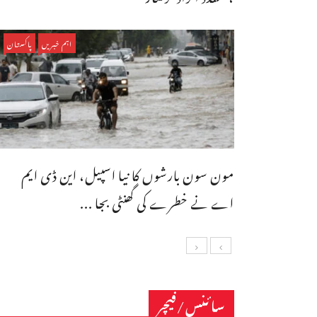
اہم خبریں
پاکستان
مون سون بارشوں کا نیا اسپیل، این ڈی ایم
اے نے خطرے کی گھنٹی بجا ...
سائنس/فیچر