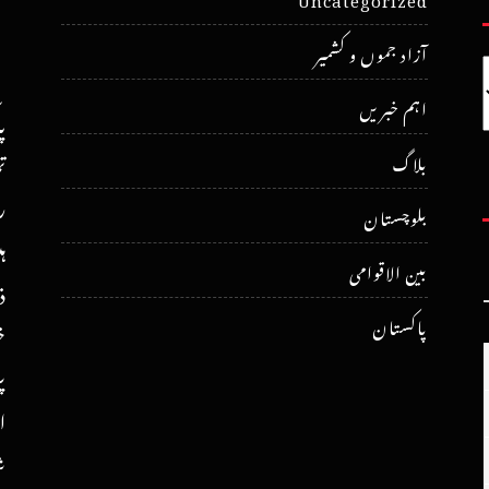
آزاد جموں و کشمیر
اہم خبریں
پ
ت
بلاگ
ر
بلوچستان
ہ
بین الاقوامی
ذ
پاکستان
خ
پ
ا
ش