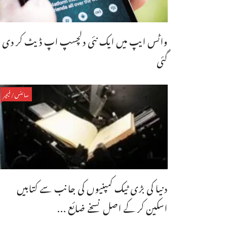
واٹس ایپ میں ایک نئی دلچسپ اپ ڈیٹ کر دی
گئی
سائنس/فیچر
دنیا کی بڑی ٹیک کمپنیوں کی جانب سے کتابیں
اسکین کر کے اصل نسخے ضائع ...