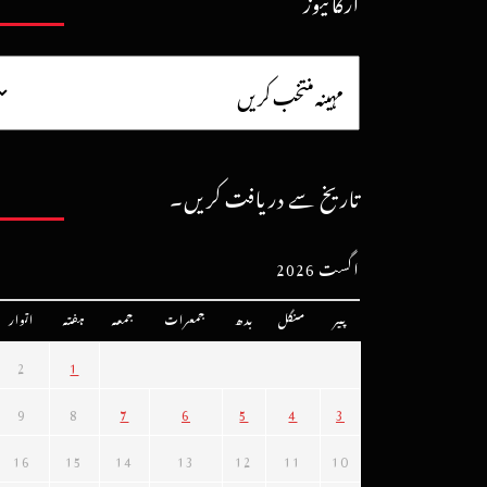
آرکائیوز
تاریخ سے دریافت کریں۔
اگست 2026
پیر
منگل
بدھ
جمعرات
جمعہ
ہفتہ
اتوار
2
1
9
8
7
6
5
4
3
16
15
14
13
12
11
10