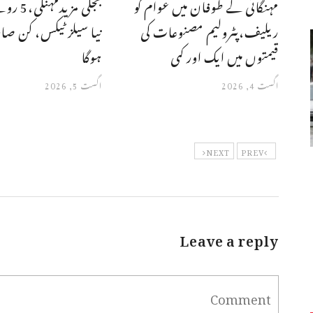
مہنگائی کے طوفان میں عوام کو
بجلی مزید
ریلیف،پٹرولیم مصنوعات کی
نیا سیلز ٹیکس، کن صارف
قیمتوں میں ایک اور کمی
ہوگا
اگست 4, 2026
اگست 5, 2026
NEXT
PREV
Leave a reply