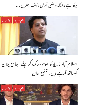
چکا ہے،بنگله دیشی آرمی چیف جنرل ...
اہم خبریں
پاکستان
اسلام آباد مارچ کا ہوم ورک کر چکے، جامع پلان
کیساتھ آرہے ہیں، شفیع جان
اہم خبریں
پاکستان