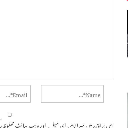
اس براؤزر میں میرا نام، ای میل، اور ویب سائٹ محفوظ رک