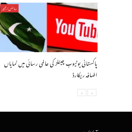
سائنس/فیچر
پاکستانی یوٹیوب چینلز کی عالمی رسائی میں نمایاں
اضافہ ریکارڈ