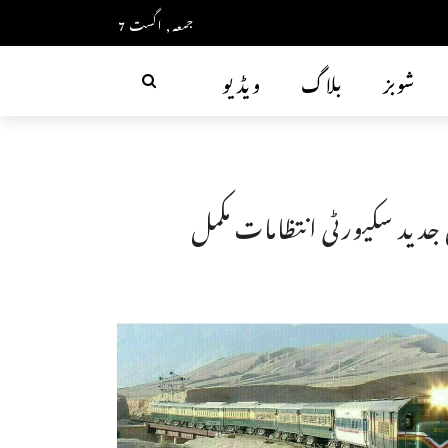
جمعہ, اگست 7
شوبز
بلاگ
ویڈیو
 جدید سکیورٹی انتظامات مکمل