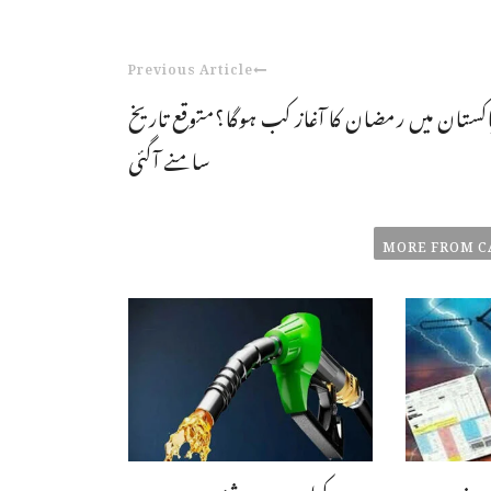
Previous Article
اکستان میں رمضان کا آغاز کب ہوگا؟متوقع تاریخ
سامنے آگئی
MORE FROM C