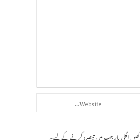
ھیں اگلی بار جب میں تبصرہ کرنے کےلیے۔