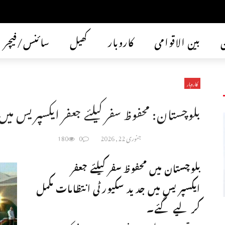
ن
بین الاقوامی
کاروبار
کھیل
سائنس/فیچر
کاروبار
بلوچستان: محفوظ سفر کیلئے جعفر ایکسپریس میں
جنوری 22, 2026
0
180
بلوچستان میں محفوظ سفر کیلئے جعفر
ایکسپریس میں جدید سکیورٹی انتظامات مکمل
کر لیے گئے۔