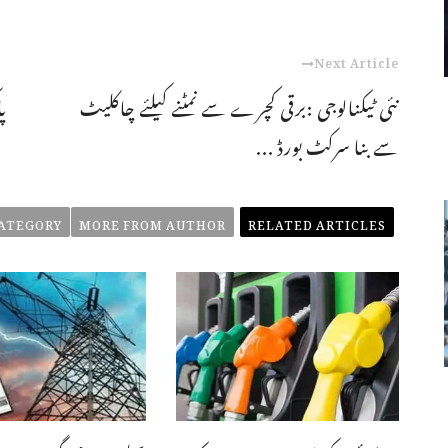
Next Article
نئی ٹیکنالوجی :برقی کچرے سے نمٹنے کیلئے چاکلیٹ
پ
سے بنا سرکٹ بورڈ ...
ATEGORY
MORE FROM AUTHOR
RELATED ARTICLES