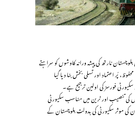
چستان نارتھ کی پیشہ ورانہ کاوشوں کو سراہتے
وظ، پُر اعتماد اور تسلی بخش بنا دیا گیا
یورٹی فورسز کی اولین ترجیح ہے۔
ھنٹے نگرانی، جدید کیمروں کی تنصیب اور ٹرین میں مناسب سکیورٹی
ن کی موثر سکیورٹی کی بدولت بلوچستان کے