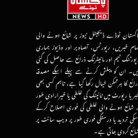
اکستان ٹوڈے ڈیجیٹل نیوز پر شائع ہونے والی
مام خبریں، رپورٹس، تصاویر اور وڈیوز ہماری
پورٹنگ ٹیم اور مانیٹرنگ ذرائع سے حاصل کی گئی
یں۔ ان کو پبلش کرنے سے پہلے اسکے مصدقہ
رائع کا ہرممکن خیال رکھا گیا ہے، تاہم کسی بھی
بر یا رپورٹ میں ٹائپنگ کی غلطی یا غیرارادی طور
ر شائع ہونے والی غلطی کی فوری اصلاح کرکے
سکی تردید یا درستگی فوری طور پر ویب سائٹ پر
ائع کردی جاتی ہے۔