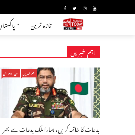
تازہ ترین
پاکستا
اہم خبریں
اہم خبریں
بین الاقوامی
بدعات کا خاتمہ کریں، ہمارا ملک بدعات سے بھر