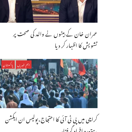
عمران خان کے بیٹوں نے والد کی صحت پر
تشویش کا اظہار کر دیا
اہم خبریں
پاکستان
کراچی میں پی ٹی آئی کا احتجاج،پولیس ان ایکشن
،متعدد افراد گرفتار