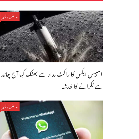
سائنس/فیچر
اسپیس ایکس کا راکٹ مدار سے بھٹک گیا آج چاند
سے ٹکرانے کا خدشہ
سائنس/فیچر