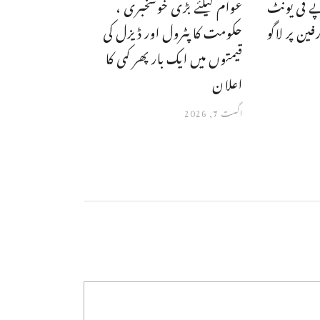
مہنگی،5 روپے فی یونٹ
عوام کیلئے بڑی خوشخبری ،
ین پر لاگو
حکومت کا پٹرول اور ڈیزل کی
قیمتوں میں ایک بار پھر کمی کا
اعلان
اگست 7, 2026