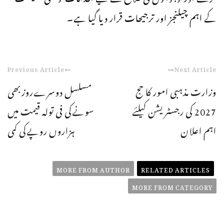
کے اہم چیلنجز اور ترجیحات قرار دیا گیا ہے۔
Previous Article
Next Article
وزارت مذہبی امور کا حج
مسلسل دوسرےروزبھی
2027 کی رجسٹریشن کیلئے
سونےکی فی تولہ قیمت میں
اہم اعلان
ہزاروں روپےکی کمی
MORE FROM AUTHOR
RELATED ARTICLES
MORE FROM CATEGORY