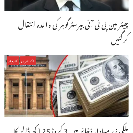
چیئر مین پی ٹی آئی بیرسٹرگوہر کی والدہ انتقال
کرگئیں
اہم خبریں
کاروبار
ملکی زر مبادلہ ذخائر میں 3 کروڑ25 لاکھ ڈالر کا