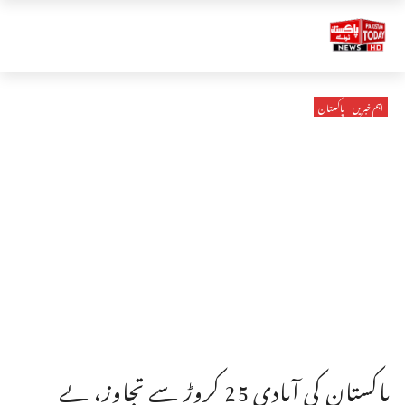
اہم خبریں
پاکستان
پاکستان کی آبادی 25 کروڑ سے تجاوز، بے