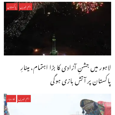
اہم خبریں
پاکستان
لاہور میں جشنِ آزادی کا بڑا اہتمام، مینارِ
پاکستان پر آتش بازی ہوگی
اہم خبریں
کاروبار