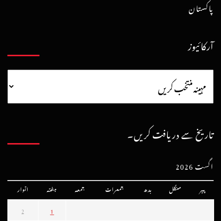
پاکستان
آرکائیوز
تاریخ سے دریافت کریں۔
اگست 2026
پیر
منگل
بدھ
جمعرات
جمعہ
ہفتہ
اتوار
2
1