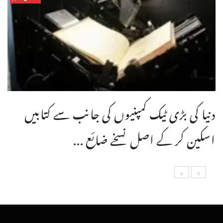
دنیا کی بڑی ٹیک کمپنیوں کی جانب سے کتابیں
اسکین کر کے اصل نسخے ضائع ...