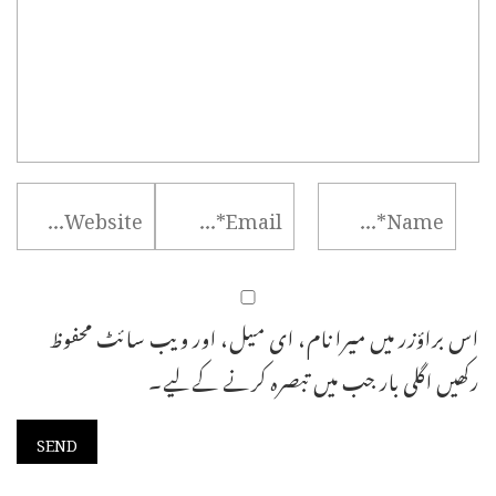
اس براؤزر میں میرا نام، ای میل، اور ویب سائٹ محفوظ
رکھیں اگلی بار جب میں تبصرہ کرنے کےلیے۔