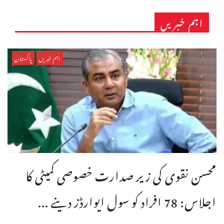
اہم خبریں
اہم خبریں
پاکستان
محسن نقوی کی زیر صدارت خصوصی کمیٹی کا
اجلاس: 78 افراد کو سول ایوارڈز دینے ...