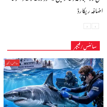
اضافہ ریکارڈ
سائنس/فیچر
سائنس/فیچر