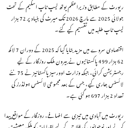
رپورٹ کے مطابق وزیراعظم یوتھ لیپ ٹاپ اسکیم کے تحت
جولائی 2025 سے مارچ 2026 تک میرٹ کی بنیاد پر 72 ہزار
لیپ ٹاپ طلبہ میں تقسیم کیے گئے۔
اقتصادی سروے میں مزید بتایا گیا کہ 2025 کے دوران 7 لاکھ
62 ہزار 499 پاکستانیوں نے بیرون ملک روزگار کے لیے
رجسٹریشن کرائی، جبکہ وزارت اوورسیز پاکستانیز نے 75 نئے
لائسنس جاری کیے، جس کے بعد مجموعی لائسنس ہولڈرز کی
تعداد 2 ہزار 697 ہو گئی ہے۔
رپورٹ میں آبادی میں تیزی سے اضافے، روزگار کے مواقع پیدا
کرنے اور نوجوانوں کی فلاح کے لیے اقدامات کو ملکی معیشت