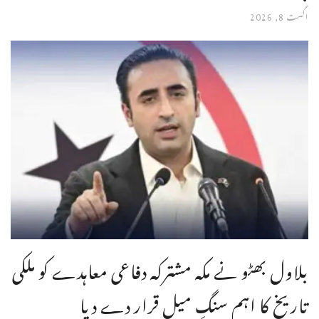
اگست 8, 2026
بلاول بھٹو نے مکہ مشترکہ دفاعی معاہدے کو ملکی
تاریخ کا اہم سنگِ میل قرار دے دیا