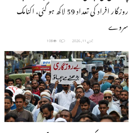
روزگار افراد کی تعداد 59 لاکھ ہو گئی، اکنامک
سروے
جون 11, 2026
0
108