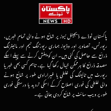
پاکستان ٹوڈے ڈیجیٹل نیوز پر شائع ہونے والی تمام خبریں،
رپورٹس، تصاویر اور وڈیوز ہماری رپورٹنگ ٹیم اور مانیٹرنگ
ذرائع سے حاصل کی گئی ہیں۔ ان کو پبلش کرنے سے پہلے اسکے
مصدقہ ذرائع کا ہرممکن خیال رکھا گیا ہے، تاہم کسی بھی خبر یا
رپورٹ میں ٹائپنگ کی غلطی یا غیرارادی طور پر شائع ہونے
والی غلطی کی فوری اصلاح کرکے اسکی تردید یا درستگی فوری
طور پر ویب سائٹ پر شائع کردی جاتی ہے۔