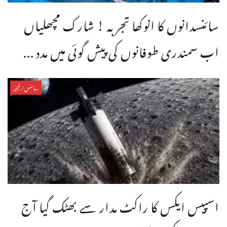
سائنسدانوں کا انوکھا تجربہ ! شارک مچھلیاں
اب سمندری طوفانوں کی پیش گوئی میں مدد ...
سائنس/فیچر
اسپیس ایکس کا راکٹ مدار سے بھٹک گیا آج