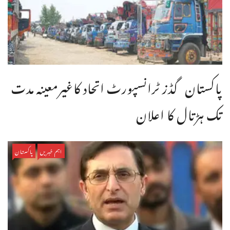
پاکستان گڈز ٹرانسپورٹ اتحاد کاغیرمعینہ مدت
تک ہڑتال کا اعلان
اہم خبریں
پاکستان