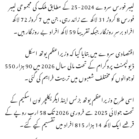
لیبر فورس سروے 2024-25 کے مطابق ملک کی مجموعی لیبر
فورس 8 کروڑ 31 لاکھ سے زائد رہی، جن میں 7 کروڑ 72 لاکھ
افراد برسرِ روزگار جبکہ تقریباً 59 لاکھ افراد بے روزگار ہیں۔
اقتصادی سروے میں بتایا گیا کہ وزیراعظم یوتھ اسکل
ڈیولپمنٹ پروگرام کے تحت مالی سال 2026 میں 90 ہزار 550
نوجوانوں کو مختلف شعبوں میں تربیت فراہم کی گئی۔
اسی طرح وزیراعظم یوتھ بزنس اینڈ ایگریکلچر لون اسکیم کے
تحت جولائی 2025 سے فروری 2026 تک 58 ارب روپے کے
قرضے ایک لاکھ 14 ہزار 815 افراد میں تقسیم کیے گئے۔