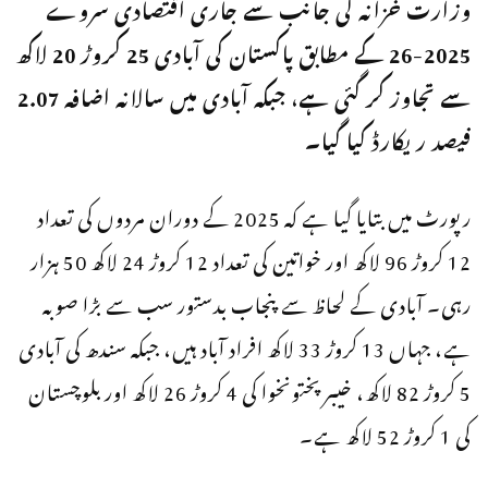
وزارت خزانہ کی جانب سے جاری اقتصادی سروے
2025-26 کے مطابق پاکستان کی آبادی 25 کروڑ 20 لاکھ
سے تجاوز کر گئی ہے، جبکہ آبادی میں سالانہ اضافہ 2.07
فیصد ریکارڈ کیا گیا۔
رپورٹ میں بتایا گیا ہے کہ 2025 کے دوران مردوں کی تعداد
12 کروڑ 96 لاکھ اور خواتین کی تعداد 12 کروڑ 24 لاکھ 50 ہزار
رہی۔ آبادی کے لحاظ سے پنجاب بدستور سب سے بڑا صوبہ
ہے، جہاں 13 کروڑ 33 لاکھ افراد آباد ہیں، جبکہ سندھ کی آبادی
5 کروڑ 82 لاکھ، خیبرپختونخوا کی 4 کروڑ 26 لاکھ اور بلوچستان
کی 1 کروڑ 52 لاکھ ہے۔