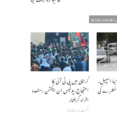
MORE FROM C
یا اسپیل،
کراچی میں پی ٹی آئی کا
 خطرے کی
احتجاج،پولیس ان ایکشن ،متعدد
افراد گرفتار
اگست 5, 2026