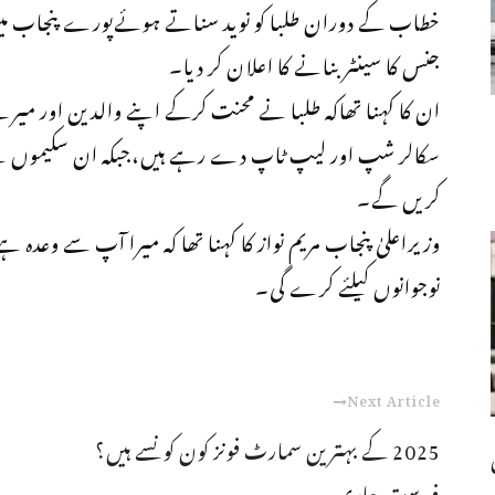
خطاب کے دوران طلبا کو نوید سناتے ہوئےپورے پنجاب میں آئ
جنس کا سینٹر بنانے کا اعلان کر دیا۔
ان کا کہنا تھاکہ طلبا نے محنت کرکے اپنے والدین اور می
سکالر شپ اور لیپ ٹاپ دے رہے ہیں،جبکہ ان سکیموں سے ب
کریں گے۔
وزیراعلیٰ پنجاب مریم نواز کا کہنا تھا کہ میرا آپ سے وعدہ
نوجوانوں کیلئے کرے گی۔
Next Article
2025 کے بہترین سمارٹ فونز کون کونسے ہیں؟
فہرست جاری