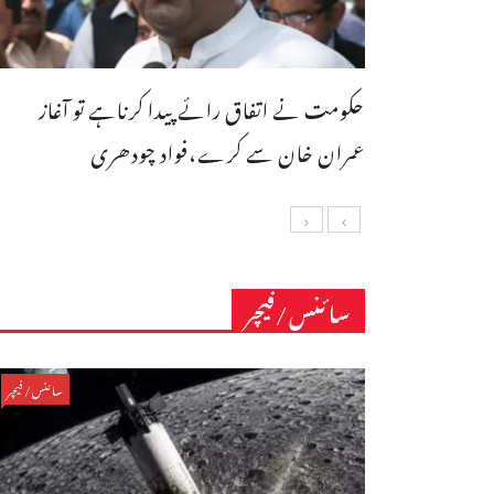
حکومت نے اتفاق رائے پیدا کرناہے تو آغاز
عمران خان سے کرے،فواد چودھری
سائنس/فیچر
سائنس/فیچر