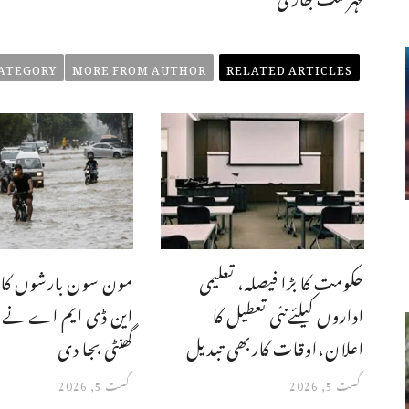
ATEGORY
MORE FROM AUTHOR
RELATED ARTICLES
حکومت کا بڑا فیصلہ، تعلیمی
مون سون بارشوں کا ن
اداروں کیلئےنئی تعطیل کا
این ڈی ایم اے نے
اعلان،اوقات کاربھی تبدیل
گھنٹی بجا دی
اگست 5, 2026
اگست 5, 2026