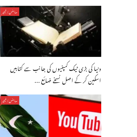
سائنس/فیچر
دنیا کی بڑی ٹیک کمپنیوں کی جانب سے کتابیں
اسکین کر کے اصل نسخے ضائع ...
سائنس/فیچر