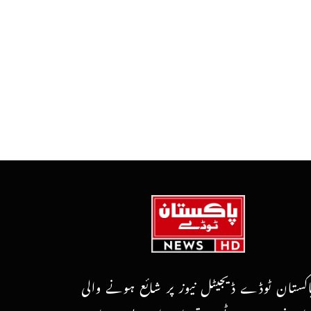
اکستان ٹوڈے ڈیجیٹل نیوز پر شائع ہونے والی