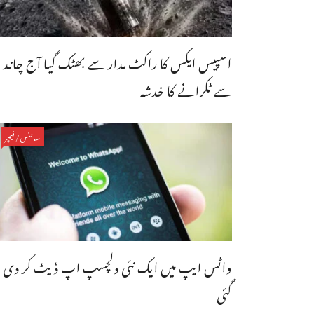
اسپیس ایکس کا راکٹ مدار سے بھٹک گیا آج چاند
سے ٹکرانے کا خدشہ
سائنس/فیچر
واٹس ایپ میں ایک نئی دلچسپ اپ ڈیٹ کر دی
گئی