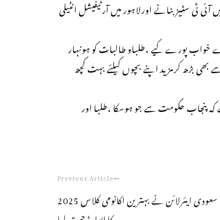
ی ٹی سٹیز بنانے اورلاہور میں آرٹیفیشل انٹیلی
رے خواب پورے کیے ،طلباو طالبات کو ہونہار
ھی بڑھ کرمزید اپنے بچوں کیلئے بہت کچھ
 ہے کہ پنجاب حکومت سے جو ہوسکا ،طلبا اور
Previous Article
سعودی ایئرلائن نے بہترین اکانومی کلاس 2025
کا ایوارڈ جیت لیا