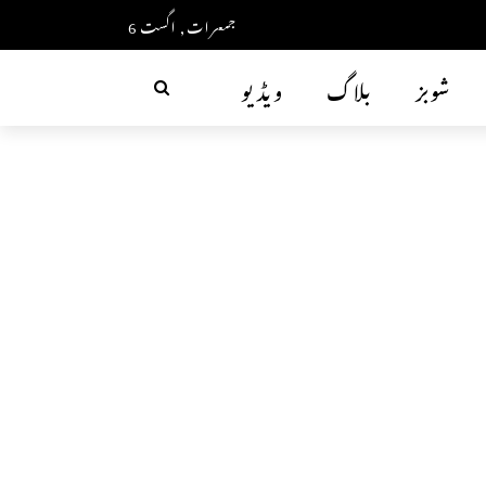
جمعرات, اگست 6
شوبز
بلاگ
ویڈیو