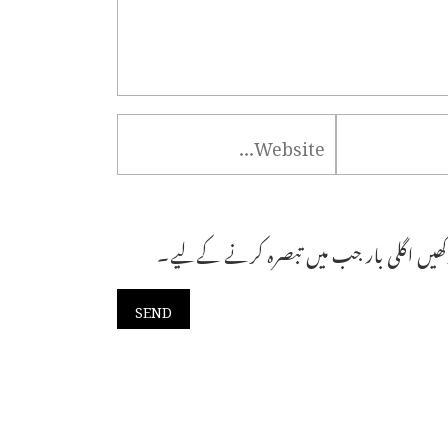
ھیں اگلی بار جب میں تبصرہ کرنے کےلیے۔