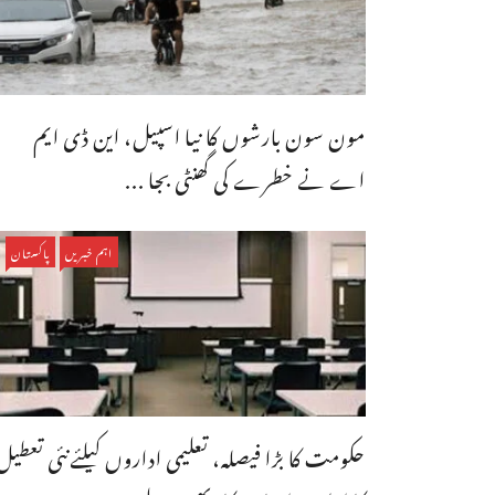
مون سون بارشوں کا نیا اسپیل، این ڈی ایم
اے نے خطرے کی گھنٹی بجا ...
اہم خبریں
پاکستان
حکومت کا بڑا فیصلہ، تعلیمی اداروں کیلئےنئی تعطیل