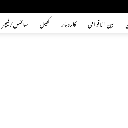
ن
بین الاقوامی
کاروبار
کھیل
سائنس/فیچر