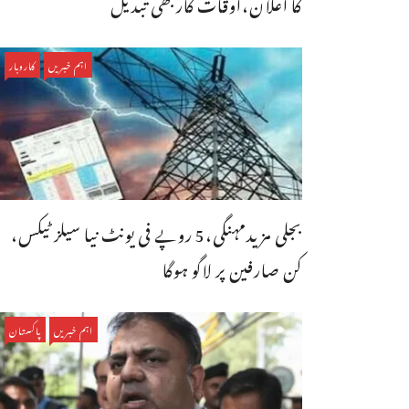
کا اعلان،اوقات کاربھی تبدیل
اہم خبریں
کاروبار
بجلی مزیدمہنگی،5 روپے فی یونٹ نیا سیلز ٹیکس،
کن صارفین پر لاگو ہوگا
اہم خبریں
پاکستان