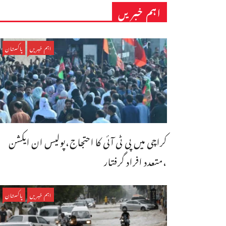
اہم خبریں
اہم خبریں
پاکستان
کراچی میں پی ٹی آئی کا احتجاج،پولیس ان ایکشن
،متعدد افراد گرفتار
اہم خبریں
پاکستان