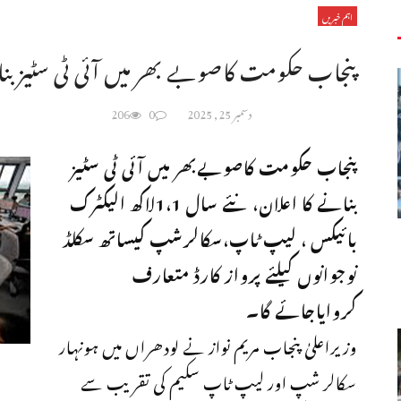
اہم خبریں
پنجاب حکومت کاصوبے بھر میں آئی ٹی سٹیز بن
دسمبر 25, 2025
0
206
پنجاب حکومت کاصوبےبھر میں آئی ٹی سٹیز
بنانے کا اعلان،نئے سال 1،1لاکھ الیکٹرک
بائیکس ، لیپ ٹاپ،سکالرشپ کیساتھ سکلڈ
نوجوانوں کیلئے پرواز کارڈ متعارف
کروایاجائے گا۔
وزیراعلیٰ پنجاب مریم نواز نے لودھراں میں ہونہار
سکالر شپ اور لیپ ٹاپ سکیم کی تقریب سے