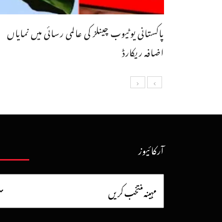
پاکستانی یوٹیوب چینلز کی عالمی رسائی میں نمایاں
اضافہ ریکارڈ
آرکائیوز