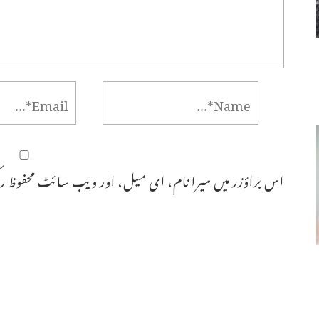
اس براؤزر میں میرا نام، ای میل، اور ویب سائٹ محفوظ رک