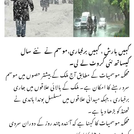
کہیں بارش ، کہیں برفباری،موسم نے نئے سال
کیساتھ نئی کروٹ لے لی۔
محکمہ موسمیات کے مطابق آج ملک کے بیشتر حصوں میں موسم
سرد رہنے کا امکان ہے۔ ملک کے بالائی علاقوں میں جاری
برفباری ، جبکہ میدانی علاقوں میں مسلسل بوندا باندی نے
ٹھنڈ کو بڑھا دیا ہے۔
محکمہ موسمیات کا کہنا ہے کہ آئندہ چند روز کے دوران سردی
کی شدت مزید بڑھنے کا امکان ہے۔