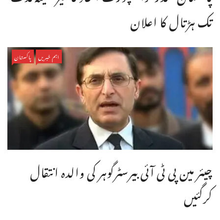
تک ہڑتال کا اعلان
اہم خبریں
پاکستان
چیئر مین پی ٹی آئی بیرسٹرگوہر کی والدہ انتقال
کرگئیں