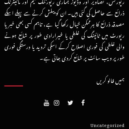
رپورٹس، تصاویر اور وڈیوز ہماری رپورٹنگ ٹیم اور مانیٹرنگ
ذرائع سے حاصل کی گئی ہیں۔ ان کو پبلش کرنے سے پہلے اسکے
مصدقہ ذرائع کا ہرممکن خیال رکھا گیا ہے، تاہم کسی بھی خبر یا
رپورٹ میں ٹائپنگ کی غلطی یا غیرارادی طور پر شائع ہونے
والی غلطی کی فوری اصلاح کرکے اسکی تردید یا درستگی فوری
طور پر ویب سائٹ پر شائع کردی جاتی ہے۔
ہمیں فالو کریں
Uncategorized