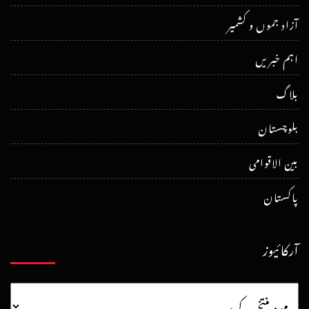
آزاد جموں و کشمیر
اہم خبریں
بلاگ
بلوچستان
بین الاقوامی
پاکستان
آرکائیوز