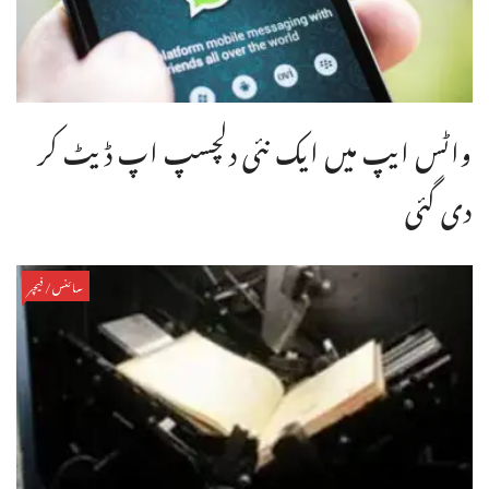
واٹس ایپ میں ایک نئی دلچسپ اپ ڈیٹ کر
دی گئی
سائنس/فیچر