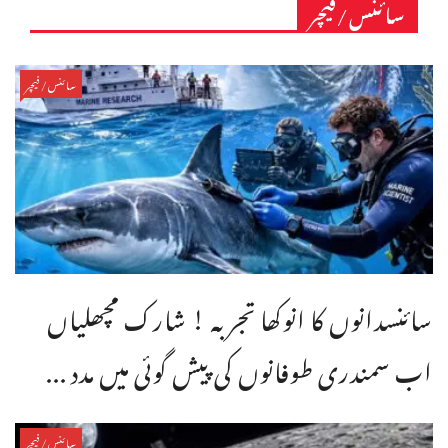
سائنس/فیچر
سائنس/فیچر
سائنسدانوں کا انوکھا تجربہ ! شارک مچھلیاں
اب سمندری طوفانوں کی پیش گوئی میں مدد ...
سائنس/فیچر