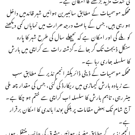
محکمہ موسمیات کے مطابق سائبیرین ہوائیں شہر قائدمیں داخل
ہو رہی ہیں، جس کے باعث درجہ حرارت میں نمایاں کمی دیکھنے
کو ملے گی اور امکان ہے کہ پچھلے سال کی طرح شہر کا پارہ
سنگل ڈیجٹ تک گر جائے۔گزشتہ رات سے کراچی میں بارش
کا سلسلہ جاری رہا ہے۔
محکمہ موسمیات کے ڈپٹی ڈائریکٹر انجم نذیر کے مطابق سب
سے زیادہ بارش کیماڑی میں ریکارڈ کی گئی، جس کی مقدار چھ ملی
میٹر رہی، تاہم بارش کا سلسلہ اب کراچی سے ختم ہو چکا ہے۔
آج شام تک بعض مقامات پر ہلکی بوندا باندی کا امکان برقرار
ہے۔
انجم نذیر کے مطابق مغربی ہوائیں مشرق کی جانب منتقل ہوں