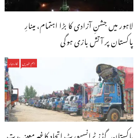
لاہور میں جشنِ آزادی کا بڑا اہتمام، مینارِ
پاکستان پر آتش بازی ہوگی
اہم خبریں
کاروبار
پاکستان گڈز ٹرانسپورٹ اتحاد کاغیرمعینہ مدت