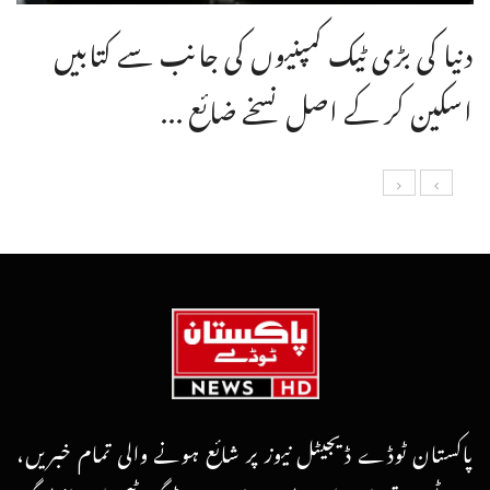
دنیا کی بڑی ٹیک کمپنیوں کی جانب سے کتابیں
اسکین کر کے اصل نسخے ضائع ...
پاکستان ٹوڈے ڈیجیٹل نیوز پر شائع ہونے والی تمام خبریں،