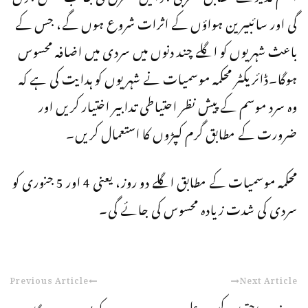
گی اور سائبیرین ہواؤں کے اثرات شروع ہوں گے، جس کے
باعث شہریوں کو اگلے چند دنوں میں سردی میں اضافہ محسوس
ہوگا۔ڈائریکٹر محکمہ موسمیات نے شہریوں کو ہدایت کی ہے کہ
وہ سرد موسم کے پیش نظر احتیاطی تدابیر اختیار کریں اور
ضرورت کے مطابق گرم کپڑوں کا استعمال کریں۔
محکمہ موسمیات کے مطابق اگلے دو روز، یعنی 4 اور 5 جنوری کو
سردی کی شدت زیادہ محسوس کی جائے گی۔
Previous Article
Next Article