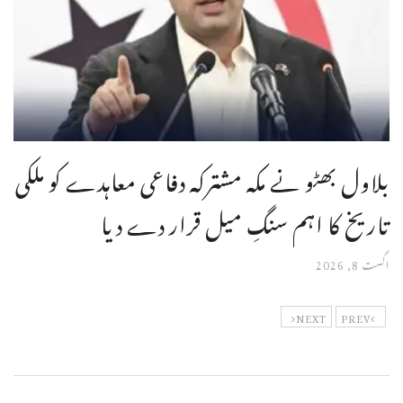
بلاول بھٹو نے مکہ مشترکہ دفاعی معاہدے کو ملکی
تاریخ کا اہم سنگِ میل قرار دے دیا
اگست 8, 2026
NEXT
PREV