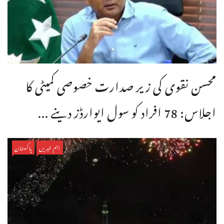
محسن نقوی کی زیر صدارت خصوصی کمیٹی کا
اجلاس: 78 افراد کو سول ایوارڈز دینے ...
اہم خبریں
پاکستان