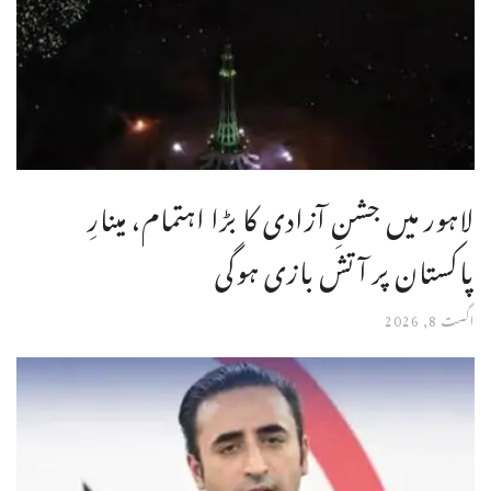
لاہور میں جشنِ آزادی کا بڑا اہتمام، مینارِ
پاکستان پر آتش بازی ہوگی
اگست 8, 2026