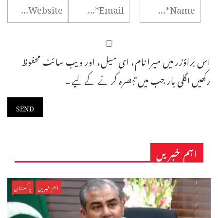
اس براؤزر میں میرا نام، ای میل، اور ویب سائٹ محفوظ
رکھیں اگلی بار جب میں تبصرہ کرنے کےلیے۔
اہم خبریں
اہم خبریں
پاکستان