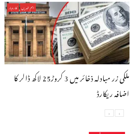
اہم خبریں
کاروبار
ملکی زر مبادلہ ذخائر میں 3 کروڑ25 لاکھ ڈالر کا
اضافہ ریکارڈ