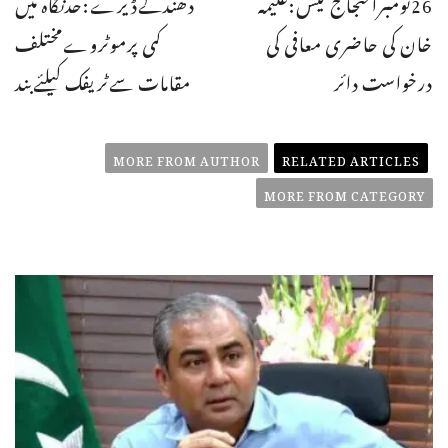
26نومبراحتجاج کیس:علیمہ
دھندکےڈیرے:حدنگاہ میں
خان کی حاضری معافی کی
کمی پرموٹروےمختلف
درخواست دائر
مقامات سےٹریفک کیلئےبند
MORE FROM AUTHOR
RELATED ARTICLES
MORE FROM CATEGORY