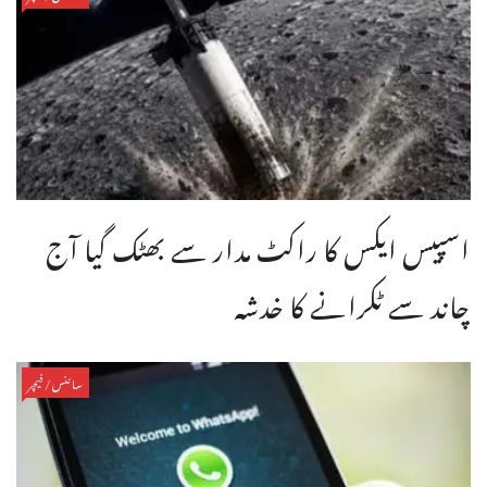
اسپیس ایکس کا راکٹ مدار سے بھٹک گیا آج
چاند سے ٹکرانے کا خدشہ
سائنس/فیچر