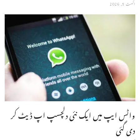
اگست 5, 2026
واٹس ایپ میں ایک نئی دلچسپ اپ ڈیٹ کر
دی گئی