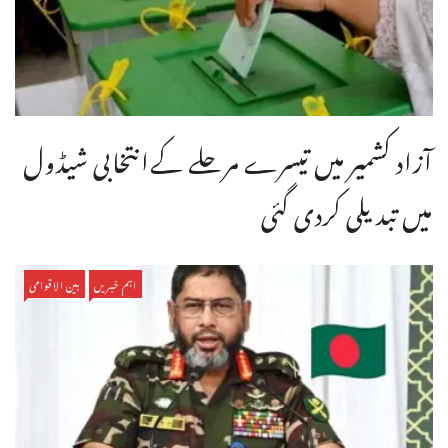
آزاد کشمیر میں تیسرے مرحلے کےانتخابی شیڈول
میں تبدیلی کردی گئی
اہم خبریں
بین الاقوامی