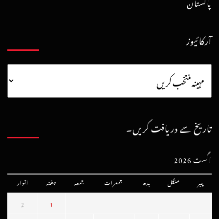
پاکستان
آرکائیوز
تاریخ سے دریافت کریں۔
اگست 2026
پیر
منگل
بدھ
جمعرات
جمعہ
ہفتہ
اتوار
2
1