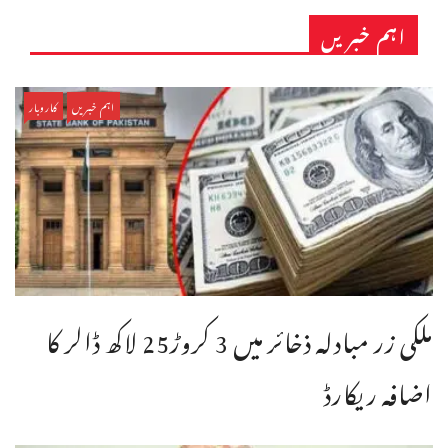
اہم خبریں
اہم خبریں
کاروبار
ملکی زر مبادلہ ذخائر میں 3 کروڑ25 لاکھ ڈالر کا
اضافہ ریکارڈ