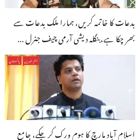
بدعات کا خاتمہ کریں، ہمارا ملک بدعات سے
بھر چکا ہے،بنگله دیشی آرمی چیف جنرل ...
اہم خبریں
پاکستان
اسلام آباد مارچ کا ہوم ورک کر چکے، جامع