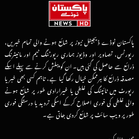
پاکستان ٹوڈے ڈیجیٹل نیوز پر شائع ہونے والی تمام خبریں،
رپورٹس، تصاویر اور وڈیوز ہماری رپورٹنگ ٹیم اور مانیٹرنگ
ذرائع سے حاصل کی گئی ہیں۔ ان کو پبلش کرنے سے پہلے اسکے
مصدقہ ذرائع کا ہرممکن خیال رکھا گیا ہے، تاہم کسی بھی خبر یا
رپورٹ میں ٹائپنگ کی غلطی یا غیرارادی طور پر شائع ہونے
والی غلطی کی فوری اصلاح کرکے اسکی تردید یا درستگی فوری
طور پر ویب سائٹ پر شائع کردی جاتی ہے۔
ہمیں فالو کریں