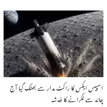
اسپیس ایکس کا راکٹ مدار سے بھٹک گیا آج
چاند سے ٹکرانے کا خدشہ