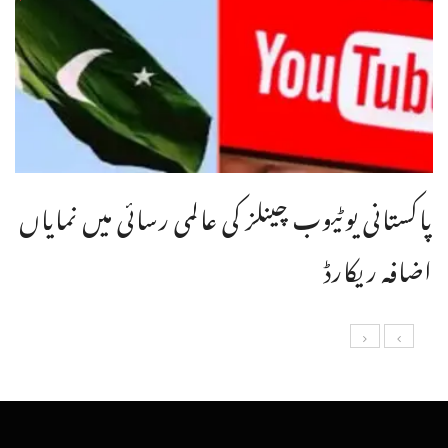
پاکستانی یوٹیوب چینلز کی عالمی رسائی میں نمایاں
اضافہ ریکارڈ