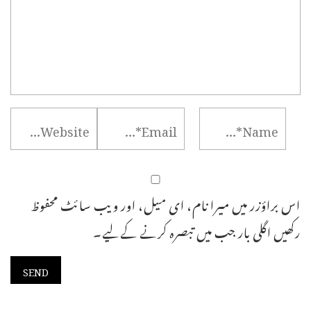
اس براؤزر میں میرا نام، ای میل، اور ویب سائٹ محفوظ
رکھیں اگلی بار جب میں تبصرہ کرنے کےلیے۔