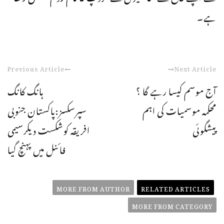
ہے۔
Previous Article
Next Article
آج موسم کیسا رہے گا ؟
ہانگ کانگ
محکمہ موسمیات کی اہم
سپرسکسز:پاکستان جنوبی
پیشگوئی
افریقہ کوشکست دیکرسیمی
فائنل میں پہنچ گیا
MORE FROM AUTHOR
RELATED ARTICLES
MORE FROM CATEGORY