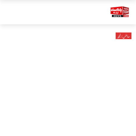
سائنس/فیچر