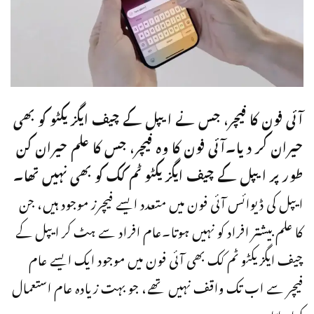
آئی فون کا فیچر، جس نے ایپل کے چیف ایگزیکٹو کو بھی
حیران کر دیا۔آئی فون کا وہ فیچر، جس کا علم حیران کن
طور پر ایپل کے چیف ایگزیکٹو ٹم کک کو بھی نہیں تھا۔
ایپل کی ڈیوائس آئی فون میں متعدد ایسے فیچرز موجود ہیں، جن
کا علم بیشتر افراد کو نہیں ہوتا۔عام افراد سے ہٹ کر ایپل کے
چیف ایگزیکٹو ٹم کک بھی آئی فون میں موجود ایک ایسے عام
فیچر سے اب تک واقف نہیں تھے، جو بہت زیادہ عام استعمال
کیا جاتا ہے۔