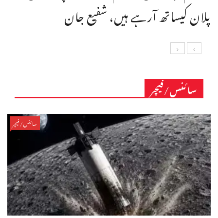
پلان کیساتھ آرہے ہیں، شفیع جان
سائنس/فیچر
سائنس/فیچر