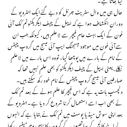
حال ہی میں وال سٹریٹ جرنل کو دیے گئےایک انٹرویو کے
دوران انکشاف ہوا ہے کہ اپیل کے چیف ایگزیکٹوٹم کک آئی
فون کے ایک بہت عام فیچر سے لاعلم ہیں، کیونکہ جب ان
سےآئی فون میں موجود میسجنگ ایپ آئی میسج میں گروپ چیٹس
کے نام کے بارے میں پوچھا گیا، تووہ اس بارے میں لاعلم
نکلے،یعنی ایپل کے چیف ایگزیکٹو کو بھی علم نہیں تھا کہ
صارفین آئی میسج گروپ چیٹس کے نام خود رکھ سکتے ہیں۔
دلچسپ بات یہ ہے کہ اس فیچر کا علم ہونے کے بعد ٹم کک
نے بھی اب اسے استعمال کرنا شروع کر دیا ہے۔انٹرویو کے
بعد اپنی سوش میڈیا پوسٹ میں ٹم کک نے بتایا ہے کہ انہوں
نے اپنے کالج کے ساتھیوں کے گروپ کا نام روم میٹس رکھا