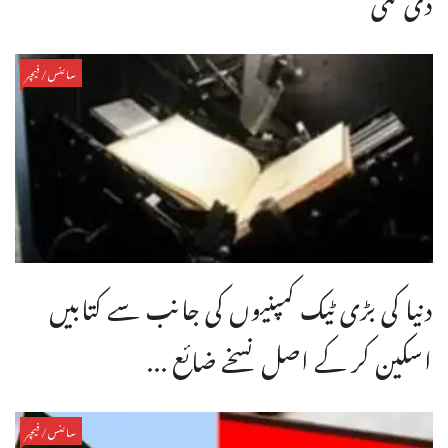
سائنس/فیچر
دنیا کی بڑی ٹیک کمپنیوں کی جانب سے کتابیں
اسکین کر کے اصل نسخے ضائع ...
سائنس/فیچر