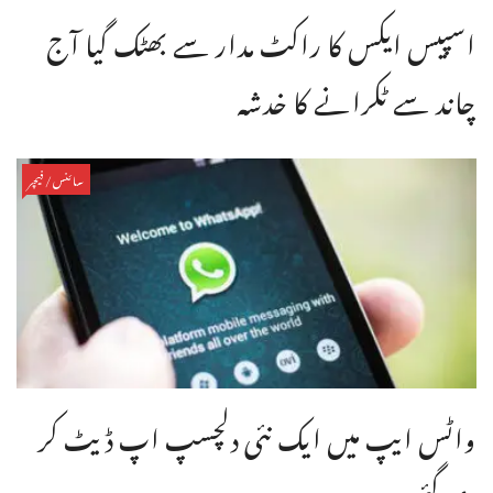
اسپیس ایکس کا راکٹ مدار سے بھٹک گیا آج
چاند سے ٹکرانے کا خدشہ
سائنس/فیچر
واٹس ایپ میں ایک نئی دلچسپ اپ ڈیٹ کر
دی گئی