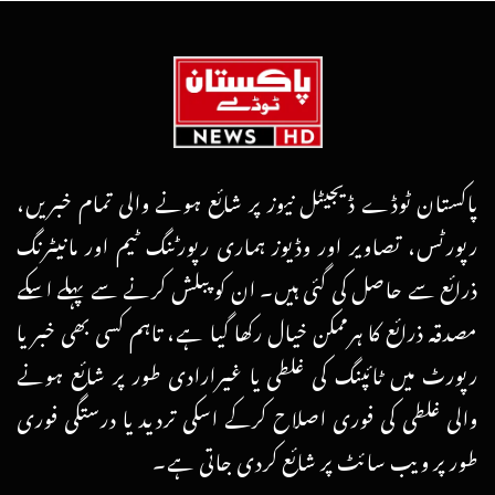
پاکستان ٹوڈے ڈیجیٹل نیوز پر شائع ہونے والی تمام خبریں،
رپورٹس، تصاویر اور وڈیوز ہماری رپورٹنگ ٹیم اور مانیٹرنگ
ذرائع سے حاصل کی گئی ہیں۔ ان کو پبلش کرنے سے پہلے اسکے
مصدقہ ذرائع کا ہرممکن خیال رکھا گیا ہے، تاہم کسی بھی خبر یا
رپورٹ میں ٹائپنگ کی غلطی یا غیرارادی طور پر شائع ہونے
والی غلطی کی فوری اصلاح کرکے اسکی تردید یا درستگی فوری
طور پر ویب سائٹ پر شائع کردی جاتی ہے۔