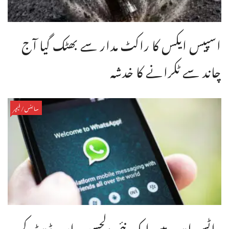
اسپیس ایکس کا راکٹ مدار سے بھٹک گیا آج
چاند سے ٹکرانے کا خدشہ
سائنس/فیچر
واٹس ایپ میں ایک نئی دلچسپ اپ ڈیٹ کر