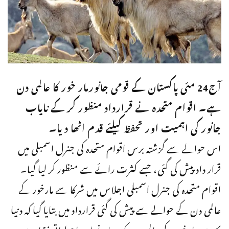
آج24 مئی پاکستان کے قومی جانورمار خور کا عالمی دن
ہے۔ اقوام متحدہ نے قرارداد منظور کر کے نایاب
جانور کی اہمیت اور تحفظ کیلئے قدم اٹھا دیا۔
اس حوالے سے گزشتہ برس اقوام متحدہ کی جنرل اسمبلی میں
قرار داد پیش کی گئی، جسے کثرت رائے سے منظور کر لیا گیا۔
اقوام متحدہ کی جنرل اسمبلی اجلاس میں شرکا سے مارخور کے
عالمی دن کے حوالے سے پیش کی گئی قرارداد میں بتایا گیا کہ دنیا
بھرمیں مارخور کے عالمی دن کو منانے اور ماحولیاتی نظام میں