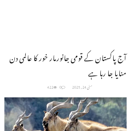
آج پاکستان کے قومی جانورمار خور کا عالمی دن
منایا جا رہا ہے
مئی 24, 2025
0
422