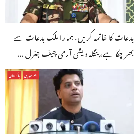
بدعات کا خاتمہ کریں، ہمارا ملک بدعات سے
بھر چکا ہے،بنگله دیشی آرمی چیف جنرل ...
اہم خبریں
پاکستان