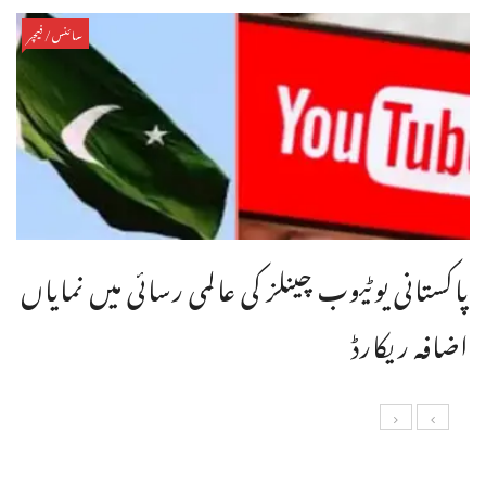
سائنس/فیچر
پاکستانی یوٹیوب چینلز کی عالمی رسائی میں نمایاں
اضافہ ریکارڈ