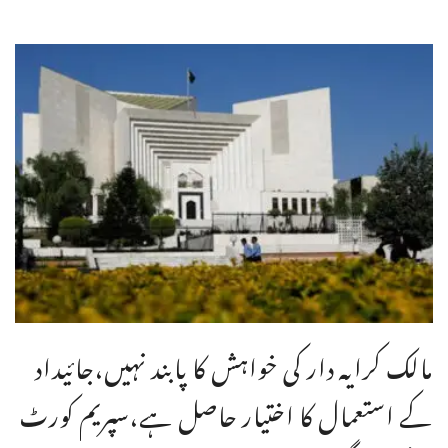
مالک کرایہ دار کی خواہش کا پابند نہیں،جائیداد
کے استعمال کا اختیار حاصل ہے،سپریم کورٹ