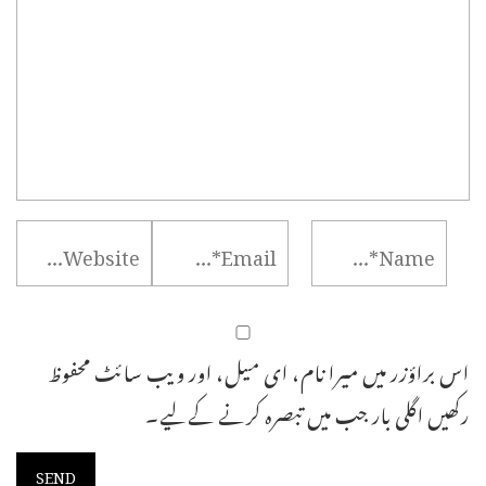
اس براؤزر میں میرا نام، ای میل، اور ویب سائٹ محفوظ
رکھیں اگلی بار جب میں تبصرہ کرنے کےلیے۔