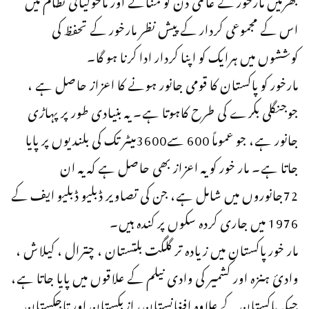
اس کے مجموعی کردار کے پیش نظر مارخور کے تحفظ کی
کوششوں میں ہرایک کو اپنا کردار ادا کرنا ہو گا۔
مارخور کو پاکستان کا قومی جانور ہونے کا اعزاز حاصل ہے ،
جوجنگلی بکرے کی طرح کاہوتا ہے۔ یہ بنیادی طور پر پہاڑی
جانور ہے، جو عموماً 600 سے3600میٹر تک کی بلندیوں پر پایا
جاتا ہے۔ مار خور کو یہ اعزاز بھی حاصل ہے کہ یہ ان
72جانوروں میں شامل ہے، جن کی تصاویر ڈبلیو ڈبلیو ایف کے
1976 میں جاری کردہ سکوں پر کندہ ہیں۔
مار خورپاکستان میں زیادہ تر گلگت بلتستان ، چترال ، کیلاش ،
وادیٔ ہنزہ اور کشمیر کی وادی نیلم کے علاقوں میں پایا جاتا ہے،
جبکہ پاکستان کے علاوہ افغانستان، ازبکستان اور تاجکستان