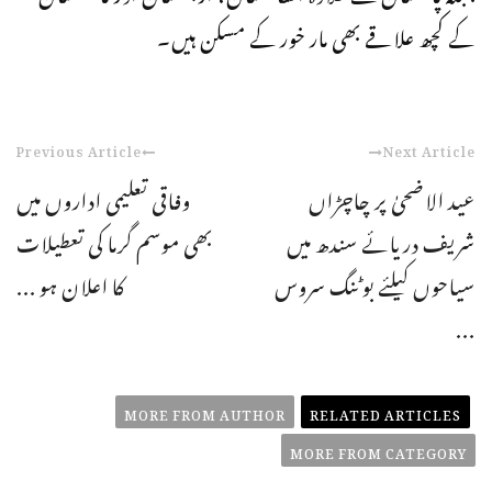
کے کچھ علاقے بھی مار خور کے مسکن ہیں۔
Previous Article
Next Article
عید الاضحیٰ پر چاچڑاں
وفاقی تعلیمی اداروں میں
شریف دریائے سندھ میں
بھی موسم گرما کی تعطیلات
سیاحوں کیلئے بوٹنگ سروس
کا اعلان ہو ...
...
MORE FROM AUTHOR
RELATED ARTICLES
MORE FROM CATEGORY