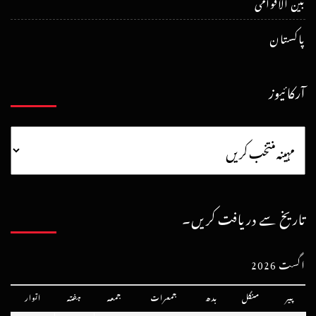
بین الاقوامی
پاکستان
آرکائیوز
تاریخ سے دریافت کریں۔
اگست 2026
پیر
منگل
بدھ
جمعرات
جمعہ
ہفتہ
اتوار