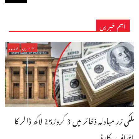
اہم خبریں
اہم خبریں
کاروبار
ملکی زر مبادلہ ذخائر میں 3 کروڑ25 لاکھ ڈالر کا
اضافہ ریکارڈ