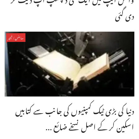
دی گئی
سائنس/فیچر
دنیا کی بڑی ٹیک کمپنیوں کی جانب سے کتابیں
اسکین کر کے اصل نسخے ضائع ...