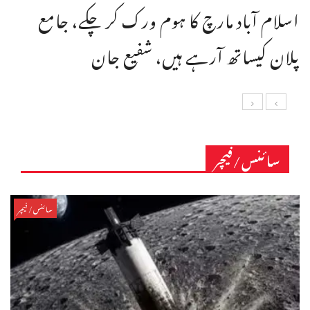
اسلام آباد مارچ کا ہوم ورک کر چکے، جامع
پلان کیساتھ آرہے ہیں، شفیع جان
سائنس/فیچر
سائنس/فیچر