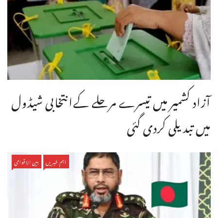
آزاد کشمیر میں تیسرے مرحلے کےانتخابی شیڈول
میں تبدیلی کردی گئی
اہم خبریں
بین الاقوامی