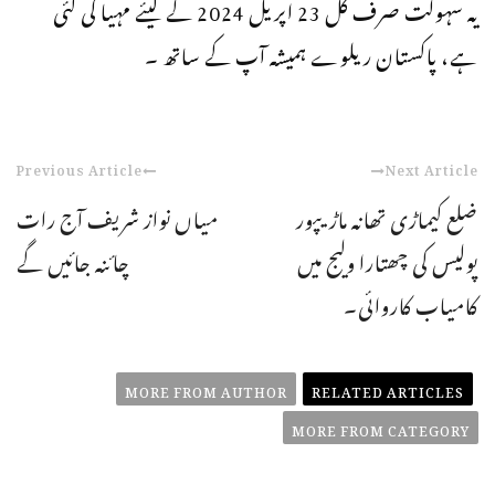
یہ سہولت صرف کل 23 اپریل 2024 کے لیئے مہیا کی گئی
ہے، پاکستان ریلوے ہمیشہ آپ کے ساتھ ۔
Previous Article
Next Article
ضلع کیماڑی تھانہ ماڑیپور
میاں نواز شریف آج رات
پولیس کی چھتارا ولیج میں
چائنہ جائیں گے
کامیاب کاروائی۔
MORE FROM AUTHOR
RELATED ARTICLES
MORE FROM CATEGORY