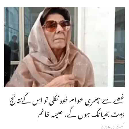
غصے سے بپھری عوام خود نکلی تو اس کےنتائج
بہت بھیانک ہوں گے، علیمہ خانم
اگست 6, 2026