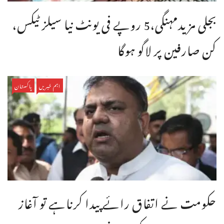
بجلی مزیدمہنگی،5 روپے فی یونٹ نیا سیلز ٹیکس،
کن صارفین پر لاگو ہوگا
اہم خبریں
پاکستان
حکومت نے اتفاق رائے پیدا کرناہے تو آغاز