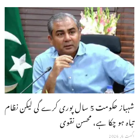
شہباز حکومت 5 سال پوری کرے گی لیکن نظام
تباہ ہو چکا ہے، محسن نقوی
اگست 6, 2026