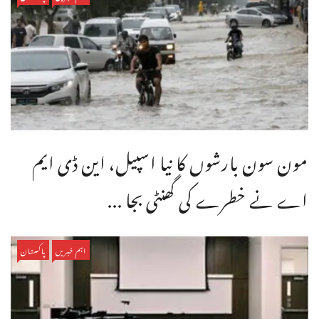
مون سون بارشوں کا نیا اسپیل، این ڈی ایم
اے نے خطرے کی گھنٹی بجا ...
اہم خبریں
پاکستان