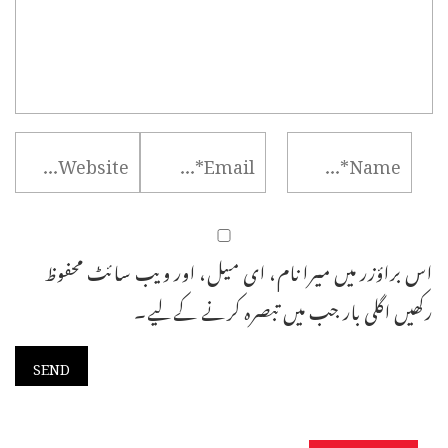
اس براؤزر میں میرا نام، ای میل، اور ویب سائٹ محفوظ
رکھیں اگلی بار جب میں تبصرہ کرنے کےلیے۔