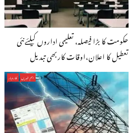
حکومت کا بڑا فیصلہ، تعلیمی اداروں کیلئےنئی
تعطیل کا اعلان،اوقات کاربھی تبدیل
اہم خبریں
کاروبار