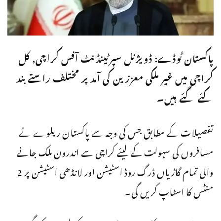
پاکستان ٹوڈے: ڈویژنل سپرٹینڈنٹ آفس کراچی, کل
کراچی میں غیر ملکی معززین کی آمد پر مختلف راستے بند
کئے گئے ہیں۔
تفصیلات کے مطابق جس کی وجہ سے پاکستان ریلوے نے
مسافروں کی سہولت کے لیئے کراچی سے اندرون ملک جانے
والی تمام گاڑیاں ڈرگ روڈ اسٹیشن اور لانڈھی اسٹیشن پر 2
منٹس کا اسٹاپ کریں گی۔