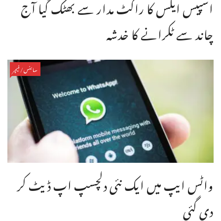
اسپیس ایکس کا راکٹ مدار سے بھٹک گیا آج
چاند سے ٹکرانے کا خدشہ
سائنس/فیچر
واٹس ایپ میں ایک نئی دلچسپ اپ ڈیٹ کر
دی گئی