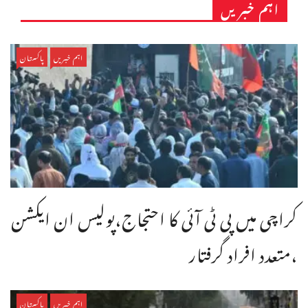
اہم خبریں
اہم خبریں
پاکستان
کراچی میں پی ٹی آئی کا احتجاج،پولیس ان ایکشن
،متعدد افراد گرفتار
اہم خبریں
پاکستان