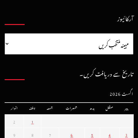
آرکائیوز
تاریخ سے دریافت کریں۔
اگست 2026
پیر
منگل
بدھ
جمعرات
جمعہ
ہفتہ
اتوار
2
1
9
8
7
6
5
4
3