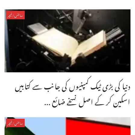
سائنس/فیچر
دنیا کی بڑی ٹیک کمپنیوں کی جانب سے کتابیں
اسکین کر کے اصل نسخے ضائع ...
سائنس/فیچر