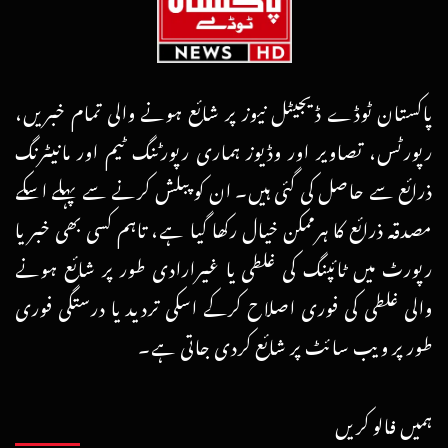
پاکستان ٹوڈے ڈیجیٹل نیوز پر شائع ہونے والی تمام خبریں،
رپورٹس، تصاویر اور وڈیوز ہماری رپورٹنگ ٹیم اور مانیٹرنگ
ذرائع سے حاصل کی گئی ہیں۔ ان کو پبلش کرنے سے پہلے اسکے
مصدقہ ذرائع کا ہرممکن خیال رکھا گیا ہے، تاہم کسی بھی خبر یا
رپورٹ میں ٹائپنگ کی غلطی یا غیرارادی طور پر شائع ہونے
والی غلطی کی فوری اصلاح کرکے اسکی تردید یا درستگی فوری
طور پر ویب سائٹ پر شائع کردی جاتی ہے۔
ہمیں فالو کریں