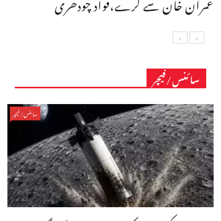
عمران خان سے کرے،فواد چودھری
سائنس/فیچر
سائنس/فیچر