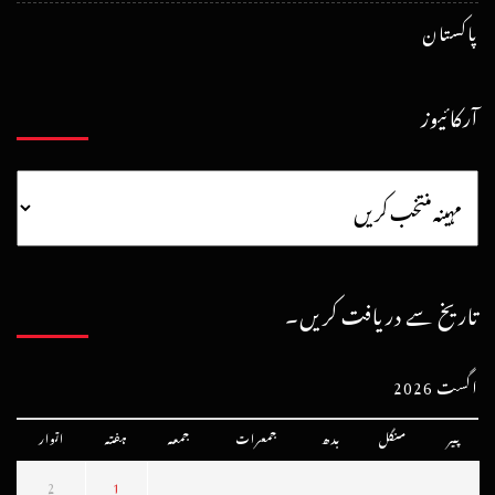
پاکستان
آرکائیوز
تاریخ سے دریافت کریں۔
اگست 2026
پیر
منگل
بدھ
جمعرات
جمعہ
ہفتہ
اتوار
2
1