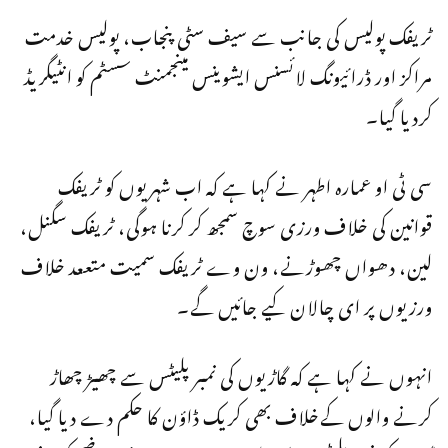
ٹریفک پولیس کی جانب سے سیف سٹی پنجاب، پولیس خدمت
مراکز اور ڈرائیونگ لائسنس ایشوینس مینجمنٹ سسٹم کو انٹیگریڈ
کردیا گیا۔
سی ٹی او عمارہ اطہر نے کہا ہے کہ اب شہریوں کو ٹریفک
قوانین کی خلاف ورزی سوچ سمجھ کر کرنا ہوگی، ٹریفک سگنل،
لین، دھواں چھوڑنے، ون وے ٹریفک سمیت متععد خلاف
ورزیوں پر ای چالان کیے جائیں گے۔
انہوں نے کہا ہے کہ گاڑیوں کی نمبر پلیٹس سے چھیڑ چھاڑ
کرنے والوں کےخلاف بھی کریک ڈاؤن کا حکم دے دیا گیا،