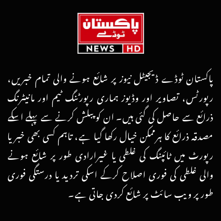
پاکستان ٹوڈے ڈیجیٹل نیوز پر شائع ہونے والی تمام خبریں،
رپورٹس، تصاویر اور وڈیوز ہماری رپورٹنگ ٹیم اور مانیٹرنگ
ذرائع سے حاصل کی گئی ہیں۔ ان کو پبلش کرنے سے پہلے اسکے
مصدقہ ذرائع کا ہرممکن خیال رکھا گیا ہے، تاہم کسی بھی خبر یا
رپورٹ میں ٹائپنگ کی غلطی یا غیرارادی طور پر شائع ہونے
والی غلطی کی فوری اصلاح کرکے اسکی تردید یا درستگی فوری
طور پر ویب سائٹ پر شائع کردی جاتی ہے۔