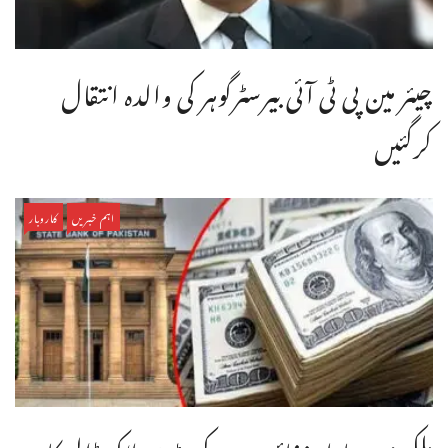
چیئر مین پی ٹی آئی بیرسٹرگوہر کی والدہ انتقال
کرگئیں
اہم خبریں
کاروبار
ملکی زر مبادلہ ذخائر میں 3 کروڑ25 لاکھ ڈالر کا