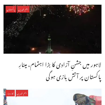
اہم خبریں
پاکستان
لاہور میں جشنِ آزادی کا بڑا اہتمام، مینارِ
پاکستان پر آتش بازی ہوگی
اہم خبریں
کاروبار