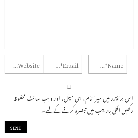
اس براؤزر میں میرا نام، ای میل، اور ویب سائٹ محفوظ
رکھیں اگلی بار جب میں تبصرہ کرنے کےلیے۔