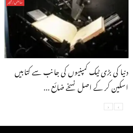
سائنس/فیچر
دنیا کی بڑی ٹیک کمپنیوں کی جانب سے کتابیں
اسکین کر کے اصل نسخے ضائع ...