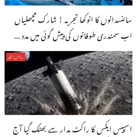
سائنسدانوں کا انوکھا تجربہ ! شارک مچھلیاں
اب سمندری طوفانوں کی پیش گوئی میں مدد ...
سائنس/فیچر
اسپیس ایکس کا راکٹ مدار سے بھٹک گیا آج