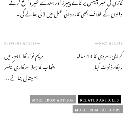
گاڑی کی نمبر پلیٹس پر کالے پیپرز اور ہندسے غیر واضح کرنے
والوں کے خلاف بھی کارروائی عمل میں لائی جائے گی۔
Previous Article
Next Article
کراچی:سردی کا 43 سالہ
مریم نواز کا لاہور میں
ریکارڈ ٹوٹ گیا
پنجاب کا پہلا سرکاری کینسر
ہسپتال بنانے ...
MORE FROM AUTHOR
RELATED ARTICLES
MORE FROM CATEGORY