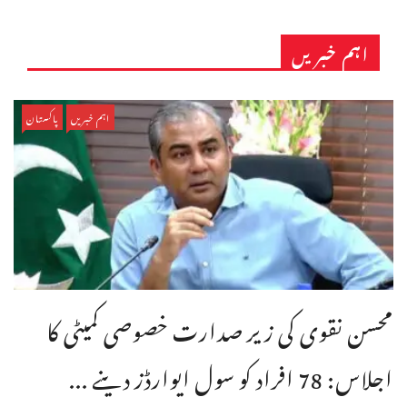
اہم خبریں
اہم خبریں
پاکستان
محسن نقوی کی زیر صدارت خصوصی کمیٹی کا
اجلاس: 78 افراد کو سول ایوارڈز دینے ...