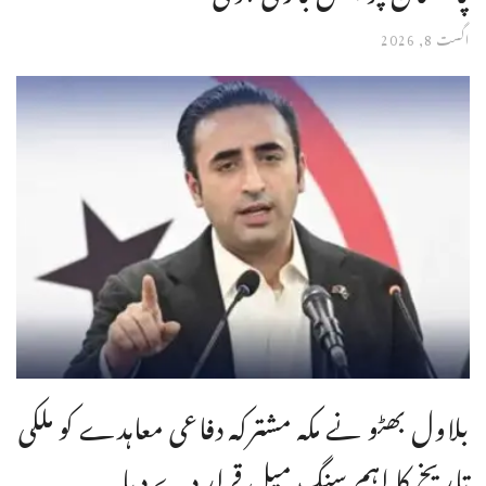
اگست 8, 2026
بلاول بھٹو نے مکہ مشترکہ دفاعی معاہدے کو ملکی
تاریخ کا اہم سنگِ میل قرار دے دیا