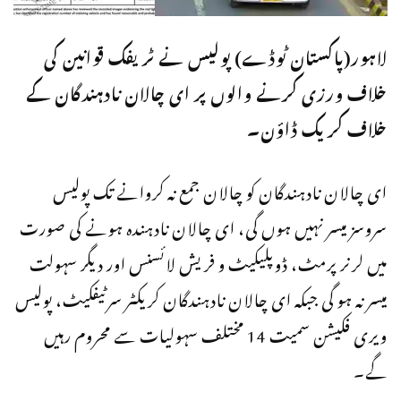
لاہور(پاکستان ٹوڈے) پولیس نے ٹریفک قوانین کی
خلاف ورزی کرنے والوں پر ای چالان نادہندگان کے
خلاف کریک ڈاؤن۔
ای چالان نادہندگان کو چالان جمع نہ کروانے تک پولیس
سروسز میسر نہیں ہوں گی، ای چالان نادہندہ ہونے کی صورت
میں لرنر پرمٹ، ڈوپلیکیٹ و فریش لائسنس اور دیگر سہولت
میسر نہ ہو گی جبکہ ای چالان نادہندگان کریکٹر سرٹیفکیٹ، پولیس
ویری فکیشن سمیت 14 مختلف سہولیات سے محروم رہیں
گے۔