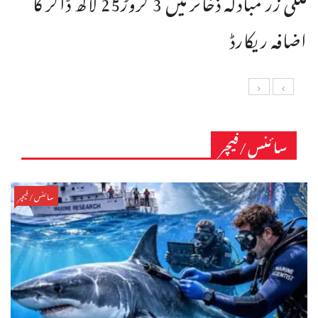
اضافہ ریکارڈ
سائنس/فیچر
سائنس/فیچر