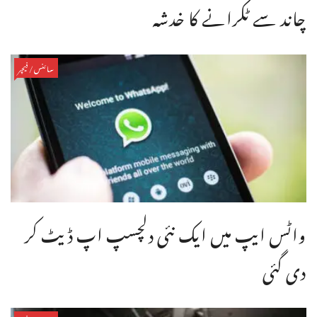
چاند سے ٹکرانے کا خدشہ
سائنس/فیچر
واٹس ایپ میں ایک نئی دلچسپ اپ ڈیٹ کر
دی گئی