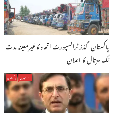
پاکستان گڈز ٹرانسپورٹ اتحاد کاغیرمعینہ مدت
تک ہڑتال کا اعلان
اہم خبریں
پاکستان