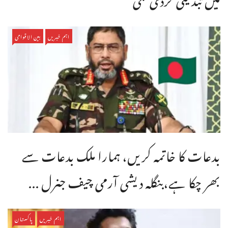
اہم خبریں
بین الاقوامی
بدعات کا خاتمہ کریں، ہمارا ملک بدعات سے
بھر چکا ہے،بنگله دیشی آرمی چیف جنرل ...
اہم خبریں
پاکستان