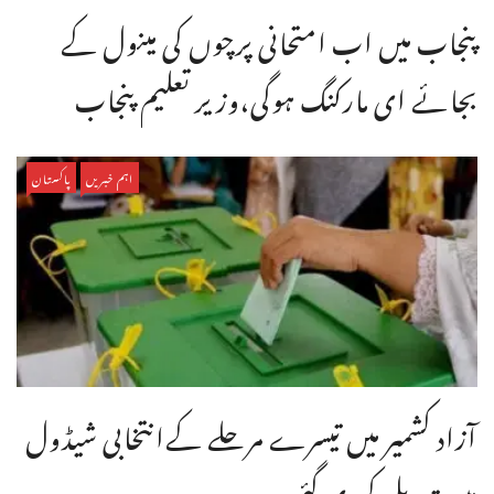
پنجاب میں اب امتحانی پرچوں کی مینول کے
بجائے ای مارکنگ ہوگی،وزیر تعلیم پنجاب
اہم خبریں
پاکستان
آزاد کشمیر میں تیسرے مرحلے کےانتخابی شیڈول
میں تبدیلی کردی گئی