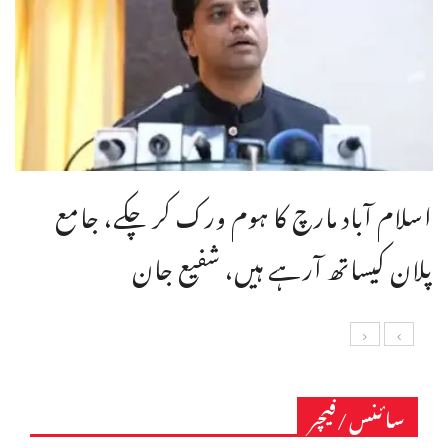
اسلام آباد مارچ کا ہوم ورک کر چکے، جامع
پلان کیساتھ آرہے ہیں، شفیع جان
سائنس/فیچر