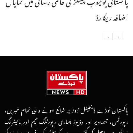
پاکستانی یوٹیوب چینلز کی عالمی رسائی میں نمایاں
اضافہ ریکارڈ
پاکستان ٹوڈے ڈیجیٹل نیوز پر شائع ہونے والی تمام خبریں،
رپورٹس، تصاویر اور وڈیوز ہماری رپورٹنگ ٹیم اور مانیٹرنگ
ذرائع سے حاصل کی گئی ہیں۔ ان کو پبلش کرنے سے پہلے اسکے