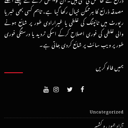
مصدقہ ذرائع کا ہرممکن خیال رکھا گیا ہے، تاہم کسی بھی خبر یا
رپورٹ میں ٹائپنگ کی غلطی یا غیرارادی طور پر شائع ہونے
والی غلطی کی فوری اصلاح کرکے اسکی تردید یا درستگی فوری
طور پر ویب سائٹ پر شائع کردی جاتی ہے۔
ہمیں فالو کریں
Uncategorized
آزاد جموں و کشمیر