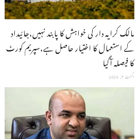
مالک کرایہ دار کی خواہش کا پابند نہیں،جائیداد
کے استعمال کا اختیار حاصل ہے،سپریم کورٹ
کا فیصلہ آگیا
اگست 7, 2026