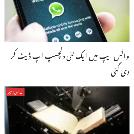
واٹس ایپ میں ایک نئی دلچسپ اپ ڈیٹ کر
دی گئی
سائنس/فیچر