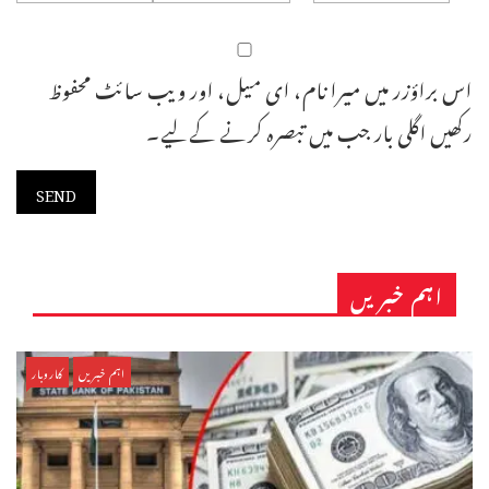
اس براؤزر میں میرا نام، ای میل، اور ویب سائٹ محفوظ
رکھیں اگلی بار جب میں تبصرہ کرنے کےلیے۔
اہم خبریں
اہم خبریں
کاروبار