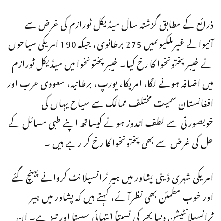
ذرائع کے مطابق گزشتہ سال میڈیکل ٹورازم کی غرض سے
آنیوالے غیرملکیوںمیں 275 برطانوی، جبکہ 190 امریکی سیاحوں
نے خیبر پختونخوا کا رخ کیا۔ خیبرپختونخوا میں میڈیکل ٹورازم
میں اضافہ ہونے لگا، امریکا، یورپ، برطانیہ، سعودی عرب اور
افغانستان سمیت مختلف ممالک سے سیاح یہاں کی
خوبصورتی سے لطف اندوز ہونے کیساتھ اپنے طبی مسائل کے
حل کی غرض سے بھی پختونخوا کا رخ کر رہے ہیں ۔
امریکی شہری ڈینی پشاور میں ہیر ٹرانسپلانٹ کروانے پہنچ گئے
اور خوب مطمئن بھی نظرآئے، کہتے ہیں کہ پشاور میں ہیر
ٹرانسپلانٹیشن دنیا بھر کی نسبتاً انتہائی سستا اور تیز ہے۔ ان