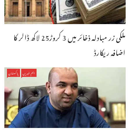
ملکی زر مبادلہ ذخائر میں 3 کروڑ25 لاکھ ڈالر کا
اضافہ ریکارڈ
اہم خبریں
پاکستان