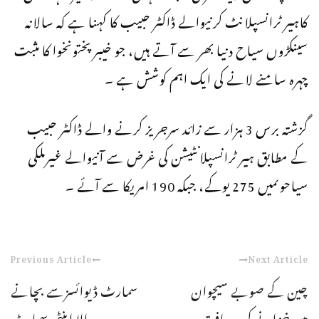
کاہیر ٹرانسپلانٹ کرنیوالے ڈاکٹر حبیب کا کہنا ہے کہ سالانہ
سینکڑوں سیاح دنیا بھر سے آتے ہیں، جو خیبرپختونخوا کا مثبت
چہرہ سامنے لانے کی ایک اہم کوشش ہے ۔
گزشتہ برس 3 ہزار سے زائد سرجریز کرنے والے ڈاکٹر حبیب
کے مطابق ہیر ٹرانسپلانٹیشن کی غرض سے آنیوالے غیرملکی
سیاحوںمیں 275 یوکے، جبکہ 190 امریکا سے آئے ۔
Previous Article
Next Article
چین کے صوبے سیچوان
سمارٹ ڈیوائسزسے بچانے
میں خزانے کی دریافت
والا اینٹی سمارٹ