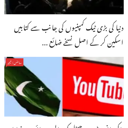
دنیا کی بڑی ٹیک کمپنیوں کی جانب سے کتابیں
اسکین کر کے اصل نسخے ضائع ...
سائنس/فیچر