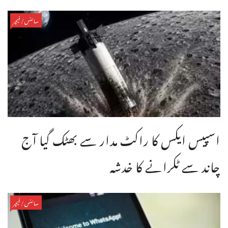
سائنس/فیچر
اسپیس ایکس کا راکٹ مدار سے بھٹک گیا آج
چاند سے ٹکرانے کا خدشہ
سائنس/فیچر