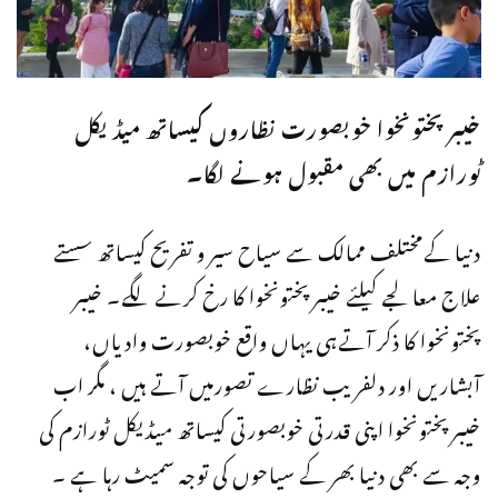
خیبرپختونخوا خوبصورت نظاروں کیساتھ میڈیکل
ٹورازم میں بھی مقبول ہونے لگا۔
دنیا کےمختلف ممالک سے سیاح سیر و تفریح کیساتھ سستے
علاج معالجے کیلئے خیبرپختونخوا کا رخ کرنے لگے۔ خیبر
پختونخوا کا ذکر آتےہی یہاں واقع خوبصورت وادیاں،
آبشاریں اور دلفریب نظارے تصورمیں آتے ہیں ، مگر اب
خیبرپختونخوا اپنی قدرتی خوبصورتی کیساتھ میڈیکل ٹورازم کی
وجہ سے بھی دنیا بھر کے سیاحوں کی توجہ سمیٹ رہا ہے ۔