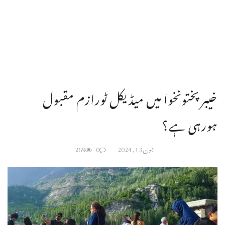
خیبرپختونخوا میں میڈیکل ٹورازم مقبول
ہورہی ہے؟
جون 13, 2024
0
269