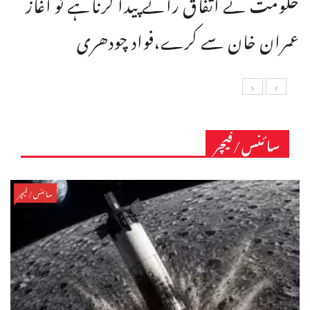
حکومت نے اتفاق رائے پیدا کرناہے تو آغاز
عمران خان سے کرے،فواد چودھری
سائنس/فیچر
سائنس/فیچر