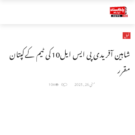
کھیل
شاہین آفریدی پی ایس ایل10کی ٹیم کےکپتان
مقرر
مئی 26, 2025
0
104