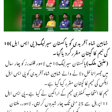
شاہین شاہ آفریدی کو پاکستان سپرلیگ( پی ایس ایل)10
کی ٹیم کا کپتان مقررکردیاگیا۔
(عتیق ملک)
پاکستان سپرلیگ10 میں لاہور قلندرز کو چار سال
میں تیسرا ٹائٹل دلانے والے شاہین شاہ آفریدی کو پی ایس ایل
ایکس کی ٹیم کا کپتان مقرر کیا گیا ہے۔
ٹیم کا انتخاب کمنٹری ٹیم کے اراکین نے کیا ہے۔پی ایس ایل
11 اپریل سے 25 مئی تک چار شہروں کراچی، لاہور، ملتان