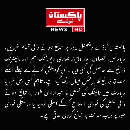
پاکستان ٹوڈے ڈیجیٹل نیوز پر شائع ہونے والی تمام خبریں،
رپورٹس، تصاویر اور وڈیوز ہماری رپورٹنگ ٹیم اور مانیٹرنگ
ذرائع سے حاصل کی گئی ہیں۔ ان کو پبلش کرنے سے پہلے اسکے
مصدقہ ذرائع کا ہرممکن خیال رکھا گیا ہے، تاہم کسی بھی خبر یا
رپورٹ میں ٹائپنگ کی غلطی یا غیرارادی طور پر شائع ہونے
والی غلطی کی فوری اصلاح کرکے اسکی تردید یا درستگی فوری
طور پر ویب سائٹ پر شائع کردی جاتی ہے۔