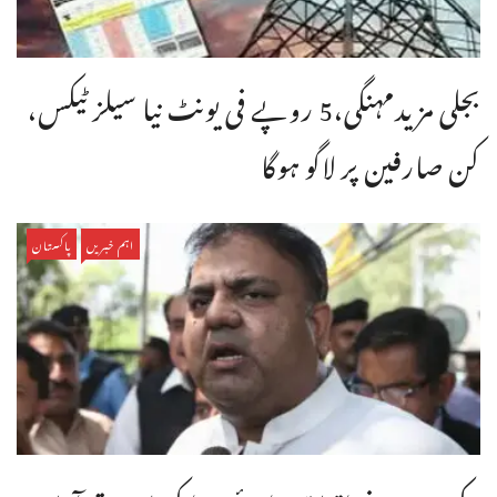
بجلی مزیدمہنگی،5 روپے فی یونٹ نیا سیلز ٹیکس،
کن صارفین پر لاگو ہوگا
اہم خبریں
پاکستان