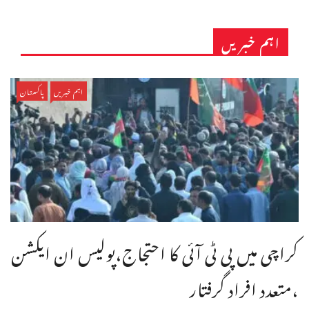
اہم خبریں
اہم خبریں
پاکستان
کراچی میں پی ٹی آئی کا احتجاج،پولیس ان ایکشن
،متعدد افراد گرفتار