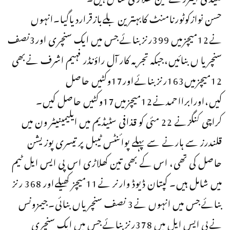
حسن نوازکوٹورنامنٹ کابہترین بلےبازقراردیاگیا۔انہوں
نے12میچزمیں 399رنزبنائےجس میں ایک سنچری اور3نصف
سنچریا ں بنائیں،جبکہ تجربہ کار آل راؤنڈر فہیم اشرف نےبھی
12میچزمیں163رنزبنائےاور17وکٹیں حاصل
کیں،اورابرااحمدنے12میچزمیں17وکٹیں حاصل کیں۔
کراچی کنگزنے 22 مئی کو قذافی سٹیڈیم میں ایلیمینیٹر ون میں
قلندرز سے ہارنے سے پہلے پوائنٹس ٹیبل پر تیسری پوزیشن
حاصل کی تھی، اس کے بھی تین کھلاڑی اس پی ایس ایل ٹیم
میں شامل ہیں۔ کپتان ڈیوڈ وارنر نے11میچز کھیلےاور 368 رنز
بنائےجس میں انہوں نے3 نصف سنچریاں بنائی۔جیمزونس
نےپی ایس ایل میں 378رنزبنائےجس میں ایک سنچری