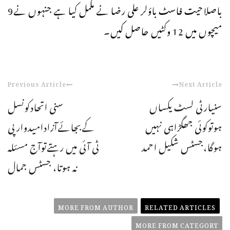
باصلاحیت فاسٹ باؤلر علی رضا نے مکمل کیا ہے جنہوں نے9
میچوں میں 12 وکٹیں حاصل کیں۔
Previous Article
Next Article
سنیارٹی لسٹ یکساں
سنی اتحادکونسل
ہوتوکوئی جھگڑاہی نہیں
کےبجائےآزادامیدوارپی
ہوگا،جسٹس شکیل احمد
ٹی آئی میں رہتےتوآج مسئلہ
نہ ہوتا، جسٹس جمال
MORE FROM AUTHOR
RELATED ARTICLES
MORE FROM CATEGORY