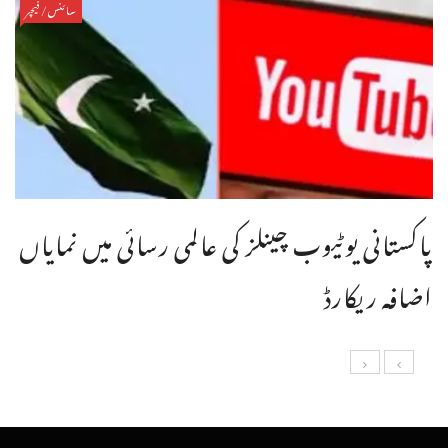
سائنس/فیچر
پاکستانی یوٹیوب چینلز کی عالمی رسائی میں نمایاں
اضافہ ریکارڈ