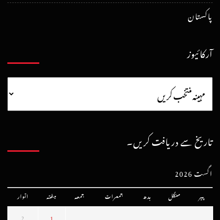
پاکستان
آرکائیوز
تاریخ سے دریافت کریں۔
اگست 2026
پیر
منگل
بدھ
جمعرات
جمعہ
ہفتہ
اتوار
2
1