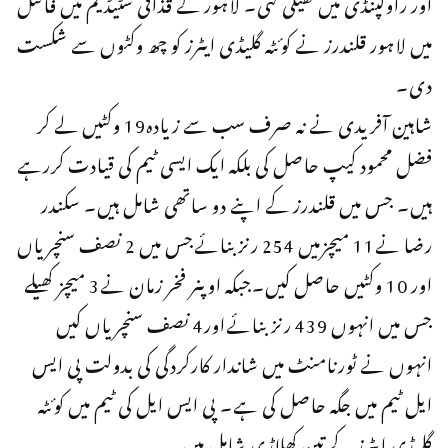
اور راولپنڈی میں کھیلی گئی۔ لاہور کے قذافی سٹیڈیم میں فائنل
میں لاہور قلندرز نے کوئٹہ گلیڈی ایٹرز کو چھ وکٹوں سے شکست
دی۔
شاہین آفریدی نے نہ صرف سب سے زیادہ19 وکٹیں لے کر
فضل محمود کیپ حاصل کی بلکہ ایک ایسی ٹیم کی قیادت کررہے
ہیں۔ جس میں قلندرز کے اپنے دو ساتھی شامل ہیں۔ سکندر
رضا نے11 میچزمیں 254 رنزبنائےجس میں 2 نصف سنچریاں
اور 10 وکٹیں حاصل کیں۔جبکہ اوپنر فخر زمان نے3 میچز کھیلے
جس میں انہوں 439 رنز بنائےاور4 نصف سنچریاں کیں
انہوں نے ٹورنامنٹ میں شاندار کارکردگی کی بدولت پی ایس
ایل ٹیم میں جگہ حاصل کی ہے۔ پی ایس ایل کی ٹیم میں کوئٹہ
گلیڈی ایٹرز کے تین کھلاڑی شامل ہیں۔