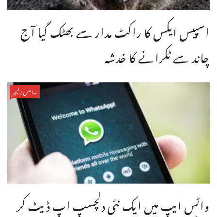
اسپیس ایکس کا راکٹ مدار سے بھٹک گیا آج
چاند سے ٹکرانے کا خدشہ
سائنس/فیچر
واٹس ایپ میں ایک نئی دلچسپ اپ ڈیٹ کر