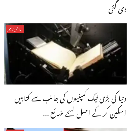
دی گئی
سائنس/فیچر
دنیا کی بڑی ٹیک کمپنیوں کی جانب سے کتابیں
اسکین کر کے اصل نسخے ضائع ...