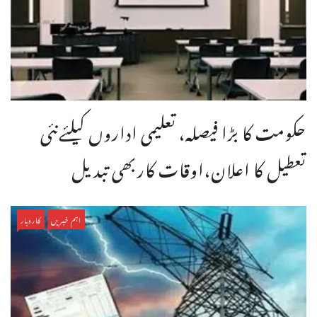
حکومت کا بڑا فیصلہ، تعلیمی اداروں کیلئےنئی
تعطیل کا اعلان،اوقات کاربھی تبدیل
اہم خبریں
کاروبار