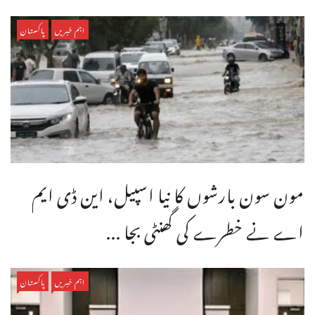
اہم خبریں
پاکستان
مون سون بارشوں کا نیا اسپیل، این ڈی ایم
اے نے خطرے کی گھنٹی بجا ...
اہم خبریں
پاکستان