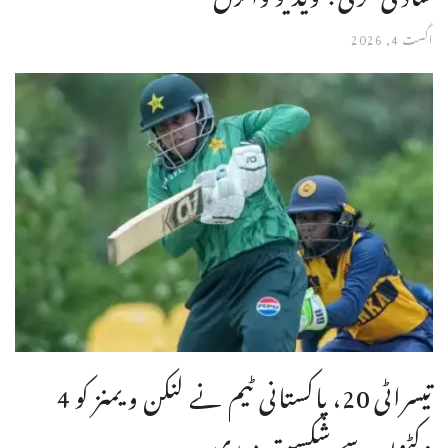
اگست 4, 2026
تیسراٹی 20، پاکستانی ٹیم نے لنکن ویمنز کو 4
وکٹوں سے شکست دیدی