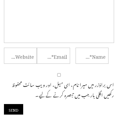
اس براؤزر میں میرا نام، ای میل، اور ویب سائٹ محفوظ
رکھیں اگلی بار جب میں تبصرہ کرنے کےلیے۔