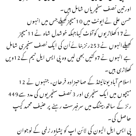
اورتین نصف سنچریاں شامل ہیں۔
حسن علی نےایونٹ میں 10میچزکھیلےجس میں انہوں
نے17کھلاڑیوں کوآؤٹ کیاجبکہ خوشدل شاہ نے11میچز
کھیلےانہوں نے253رنزبنائےاُن کی ایک نصف سنچری شامل
ہے انہوں نے7وکٹیں بھی لیں وہ پی ایس ایل ٹیم کے12ویں
کھلاڑی ہیں۔
اسلام آباد یونائیٹڈ کے صاحبزادہ فرحان، جنہوں نے 12
میچوں میں ایک سنچری اور 3 نصف سنچریوں کی مدد سے449
رنز کے ساتھ بیٹنگ میں سرفہرست رہنے پر حنیف محمد کیپ
حاصل کی۔
پی ایس ایل الیون کی لائن اپ کو پشاور زلمی کے نوجوان