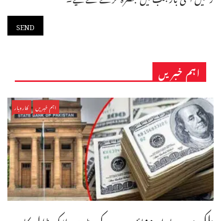
اہم خبریں
اہم خبریں
کاروبار
ملکی زر مبادلہ ذخائر میں 3 کروڑ25 لاکھ ڈالر کا