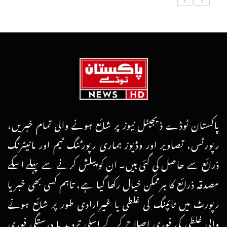
پاکستان ٹوڈے ڈیجیٹل نیوز پر شائع ہونے والی تمام خبریں،
رپورٹس، تصاویر اور وڈیوز ہماری رپورٹنگ ٹیم اور مانیٹرنگ
ذرائع سے حاصل کی گئی ہیں۔ ان کو پبلش کرنے سے پہلے اسکے
مصدقہ ذرائع کا ہرممکن خیال رکھا گیا ہے، تاہم کسی بھی خبر یا
رپورٹ میں ٹائپنگ کی غلطی یا غیرارادی طور پر شائع ہونے
والی غلطی کی فوری اصلاح کرکے اسکی تردید یا درستگی فوری