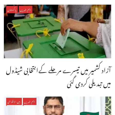
اہم خبریں
پاکستان
آزاد کشمیر میں تیسرے مرحلے کےانتخابی شیڈول
میں تبدیلی کردی گئی
اہم خبریں
بین الاقوامی