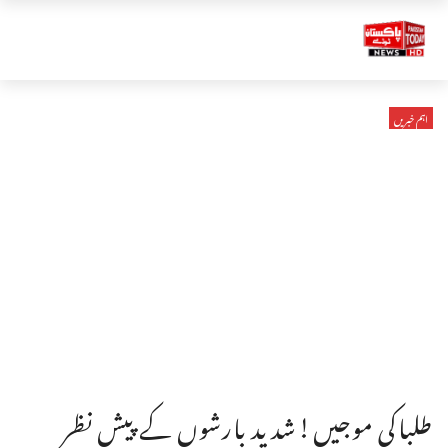
اہم خبریں
طلباکی موجیں!شدید بارشوں کے پیش نظر