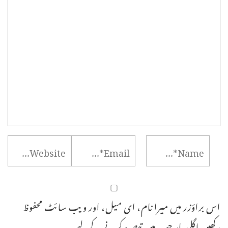
اس براؤزر میں میرا نام، ای میل، اور ویب سائٹ محفوظ
رکھیں اگلی بار جب میں تبصرہ کرنے کےلیے۔