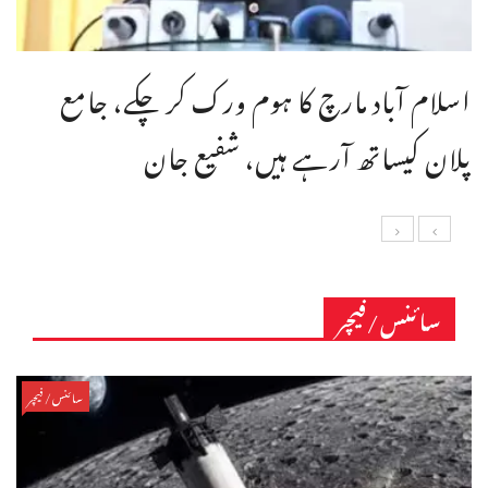
اسلام آباد مارچ کا ہوم ورک کر چکے، جامع
پلان کیساتھ آرہے ہیں، شفیع جان
سائنس/فیچر
سائنس/فیچر