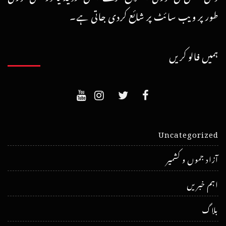
طور پر ویب سائٹ پر شائع کردی جاتی ہے۔
ہمیں فالو کریں
Uncategorized
آزاد جموں و کشمیر
اہم خبریں
بلاگ