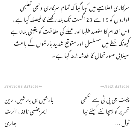
سرکاری اعلامیے میں کہا گیا کہ تمام سرکاری ونجی تعلیمی
اداروں کو 19 سے 23 اگست تک بند رکھنے کا فیصلہ کیا ہے،
اس اقدام کا مقصد طلبا اور عملے کی حفاظت کو یقینی بنانا ہے
کیونکہ خطے میں مسلسل اور متوقع شدید بارشوں کے باعث
سیلابی صورتحال کا خدشہ بڑھ گیا ہے۔
Previous Article
Next Article
چیٹ جی پی ٹی سے لکھی
بارشیں ہی بارشیں، رین
تحریر کو پہچاننے کیلئے نیا
ایمرجنسی نافذ ، الرٹ
ٹول ...
جاری