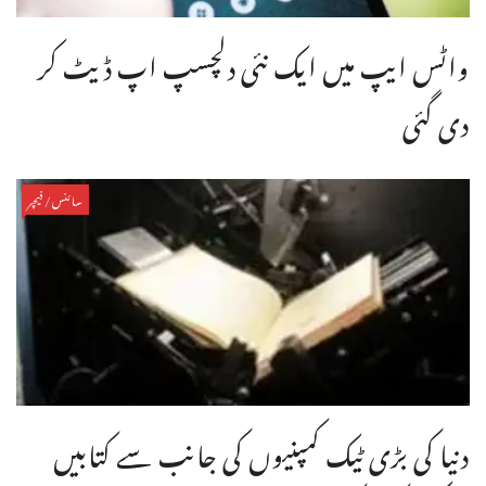
واٹس ایپ میں ایک نئی دلچسپ اپ ڈیٹ کر
دی گئی
سائنس/فیچر
دنیا کی بڑی ٹیک کمپنیوں کی جانب سے کتابیں