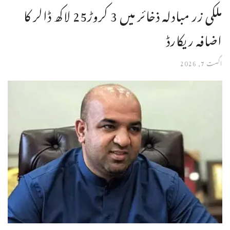
ملکی زر مبادلہ ذخائر میں 3 کروڑ25 لاکھ ڈالر کا
اضافہ ریکارڈ
اگست 7, 2026