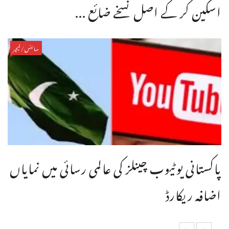
اسکین کر کے اصل نسخے ضائع ...
سائنس/فیچر
پاکستانی یوٹیوب چینلز کی عالمی رسائی میں نمایاں
اضافہ ریکارڈ