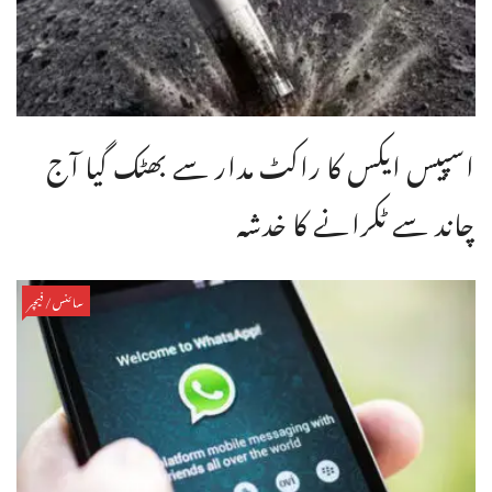
اسپیس ایکس کا راکٹ مدار سے بھٹک گیا آج
چاند سے ٹکرانے کا خدشہ
سائنس/فیچر