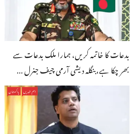
بدعات کا خاتمہ کریں، ہمارا ملک بدعات سے
بھر چکا ہے،بنگله دیشی آرمی چیف جنرل ...
اہم خبریں
پاکستان