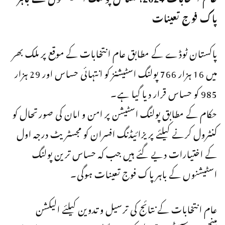
پاک فوج تعینات
پاکستان ٹوڈے کے مطابق عام انتخابات کے موقع پر ملک بھر
میں 16 ہزار 766 پولنگ اسٹیشنز کو انتہائی حساس اور 29 ہزار
985 کو حساس قرار دیا گیا ہے۔
حکام کے مطابق پولنگ اسٹیشن پر امن و امان کی صورتحال کو
کنٹرول کرنے کیلئے پریزائیڈنگ افسران کو مجسٹریٹ درجہ اول
کے اختیارات دیے گئے ہیں جب کہ حساس ترین پولنگ
اسٹیشنوں کے باہر پاک فوج تعینات ہوگی۔
عام انتخابات کے نتائج کی ترسیل و تدوین کیلئے الیکشن