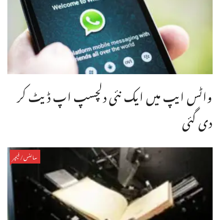
واٹس ایپ میں ایک نئی دلچسپ اپ ڈیٹ کر
دی گئی
سائنس/فیچر