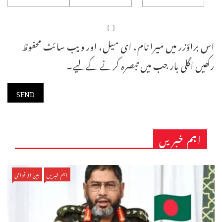
اس براؤزر میں میرا نام، ای میل، اور ویب سائٹ محفوظ
رکھیں اگلی بار جب میں تبصرہ کرنے کےلیے۔
اہم خبریں
اہم خبریں
بین الاقوامی