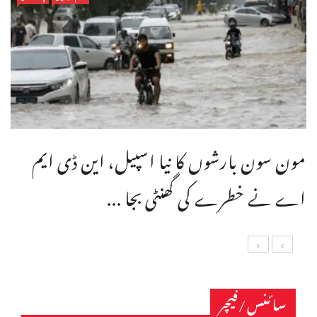
مون سون بارشوں کا نیا اسپیل، این ڈی ایم
اے نے خطرے کی گھنٹی بجا ...
سائنس/فیچر