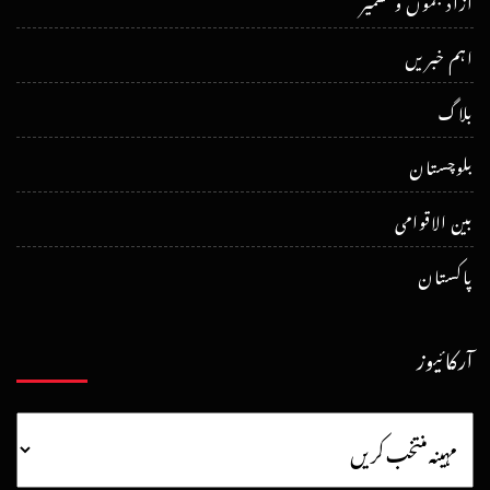
آزاد جموں و کشمیر
اہم خبریں
بلاگ
بلوچستان
بین الاقوامی
پاکستان
آرکائیوز