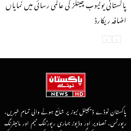
پاکستانی یوٹیوب چینلز کی عالمی رسائی میں نمایاں
اضافہ ریکارڈ
پاکستان ٹوڈے ڈیجیٹل نیوز پر شائع ہونے والی تمام خبریں،
رپورٹس، تصاویر اور وڈیوز ہماری رپورٹنگ ٹیم اور مانیٹرنگ