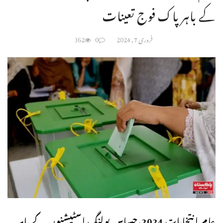
کے باہر پاک فوج تعینات
فروری 7, 2024
0
362
عام انتخابات 2024،حساس پولنگ اسٹیشنوں کے باہر