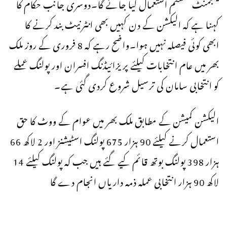
مینجمنٹ سسٹم استعمال کیا جائے گا۔دوسری جانب حکام کا
کہنا ہے کہ الیکشن کے دن کہیں بھی انٹرنیٹ بند کرنے کا
ابھی کوئی فیصلہ نہیں ہوا۔واضح رہے کہ 8 فروری کے روز ملک
بھر میں عام انتخابات کیلئے پریزائیڈنگ افسران اور پولنگ عملے
کو انتخابی سامان کی ترسیل شروع کردی گئی ہے۔
الیکشن کمیشن کے مطابق ملک بھر میں عوام کے ووٹ کا حق
استعمال کرنے کیلئے 90 ہزار 675 پولنگ اسٹیشنز اور 2 لاکھ 66
ہزار 398 پولنگ بوتھ قائم کیے گئے ہیں جب کہ پولنگ کیلئے 14
لاکھ 90 ہزار انتخابی عملہ ذمہ داریاں انجام دے گا