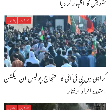
تشویش کا اظہار کر دیا
اہم خبریں
پاکستان
کراچی میں پی ٹی آئی کا احتجاج،پولیس ان ایکشن
،متعدد افراد گرفتار
اہم خبریں
پاکستان