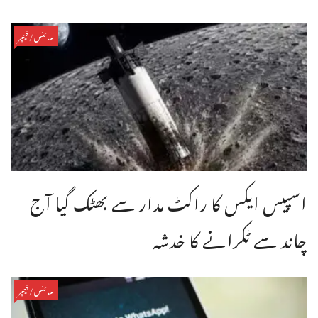
سائنس/فیچر
اسپیس ایکس کا راکٹ مدار سے بھٹک گیا آج
چاند سے ٹکرانے کا خدشہ
سائنس/فیچر