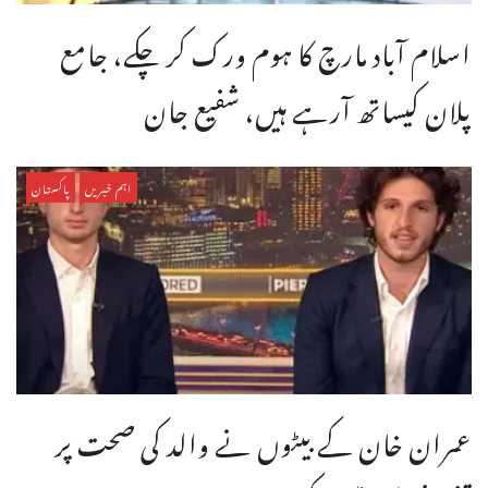
اسلام آباد مارچ کا ہوم ورک کر چکے، جامع
پلان کیساتھ آرہے ہیں، شفیع جان
اہم خبریں
پاکستان
عمران خان کے بیٹوں نے والد کی صحت پر