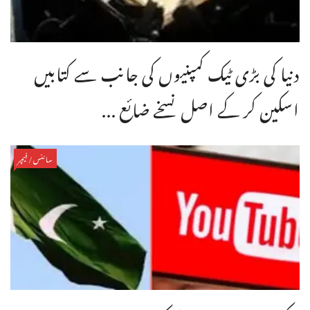
دنیا کی بڑی ٹیک کمپنیوں کی جانب سے کتابیں
اسکین کر کے اصل نسخے ضائع ...
سائنس/فیچر