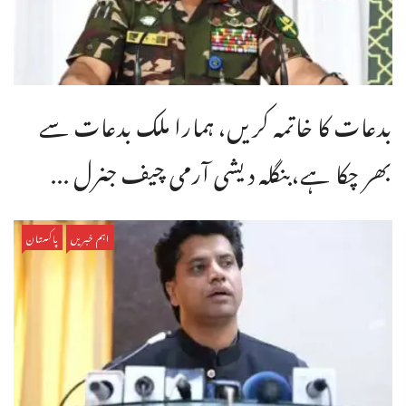
بدعات کا خاتمہ کریں، ہمارا ملک بدعات سے
بھر چکا ہے،بنگله دیشی آرمی چیف جنرل ...
اہم خبریں
پاکستان