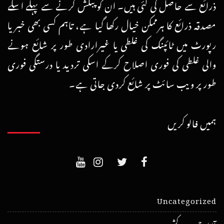
ذرائع سے حاصل کی گئی ہیں۔ ان کو پبلش کرنے سے پہلے اسکے
مصدقہ ذرائع کا ہرممکن خیال رکھا گیا ہے، تاہم کسی بھی خبر یا
رپورٹ میں ٹائپنگ کی غلطی یا غیرارادی طور پر شائع ہونے
والی غلطی کی فوری اصلاح کرکے اسکی تردید یا درستگی فوری
طور پر ویب سائٹ پر شائع کردی جاتی ہے۔
ہمیں فالو کریں
Uncategorized