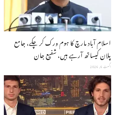
اسلام آباد مارچ کا ہوم ورک کر چکے، جامع
پلان کیساتھ آرہے ہیں، شفیع جان
اگست 6, 2026