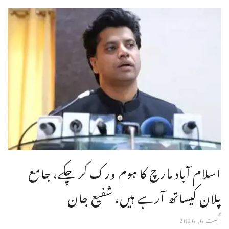
اسلام آباد مارچ کا ہوم ورک کر چکے، جامع
پلان کیساتھ آرہے ہیں، شفیع جان
اگست 6, 2026