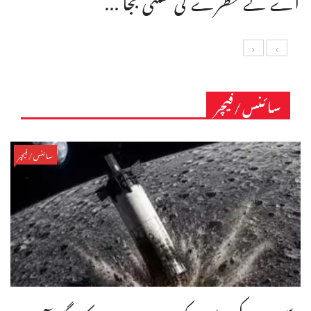
سائنس/فیچر
سائنس/فیچر