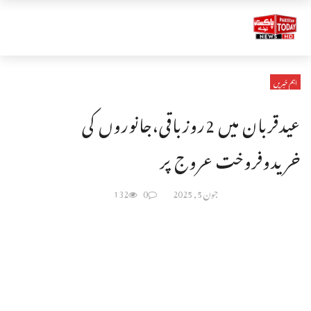
اہم خبریں
عیدقربان میں 2روزباقی،جانوروں کی
خریدوفروخت عروج پر
جون 5, 2025
0
132