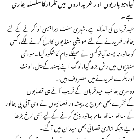
گیا،بیوپاریوں اور خریداروں میں تکرارکاسلسلہ جاری
ہے۔
عیدقربان کی آمدآمدہے،شہری سنت ابراہیمی اداکرنےکےلئے
جانور خریدنے کےلئے مویشی منڈیوں کارخ کرنےلگے،کسی
کوجانورنہ پسندآیاتوکسی نے مہنگے دام کاشکوہ کیا۔مویشی
منڈیوں میں رش بڑھ گیا،لوگ اپنےپسندکےبیل،اونٹ
اوربکرےخریدنےمیں مصروف ہیں۔
دوسری جانب عیدقربان کےقریب آتےہی قصابوں
کےنخرےبھی عروج پر،پیشہ ور قصائیوں نے وی آئی پی جانور
کے ساتھ ساتھ عام جانور ذبح کرنے کےلیے بھی نرخ بڑھا
دیے جبکہ اناڑی قصائی بھی میدان میں آگئے۔