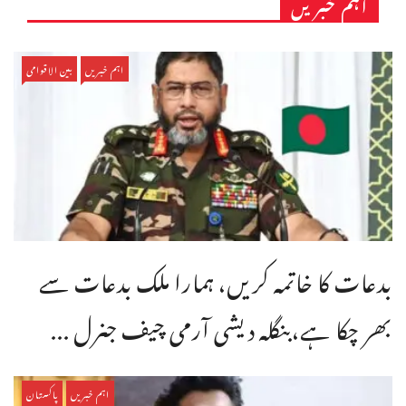
اہم خبریں
اہم خبریں
بین الاقوامی
بدعات کا خاتمہ کریں، ہمارا ملک بدعات سے
بھر چکا ہے،بنگله دیشی آرمی چیف جنرل ...
اہم خبریں
پاکستان