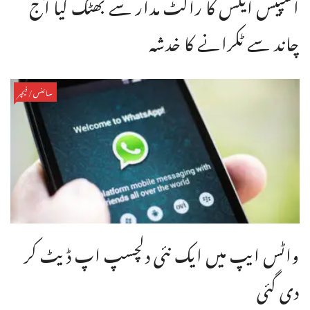
اسپیس ایکس کا راکٹ مدار سے بھٹک گیا آج
چاند سے ٹکرانے کا خدشہ
سائنس/فیچر
واٹس ایپ میں ایک نئی دلچسپ اپ ڈیٹ کر
دی گئی