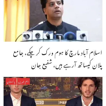
اسلام آباد مارچ کا ہوم ورک کر چکے، جامع
پلان کیساتھ آرہے ہیں، شفیع جان
اہم خبریں
پاکستان