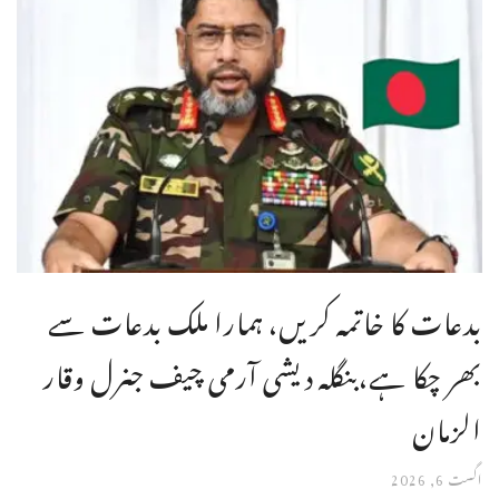
بدعات کا خاتمہ کریں، ہمارا ملک بدعات سے
بھر چکا ہے،بنگله دیشی آرمی چیف جنرل وقار
الزمان
اگست 6, 2026