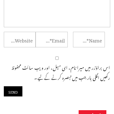
اس براؤزر میں میرا نام، ای میل، اور ویب سائٹ محفوظ
رکھیں اگلی بار جب میں تبصرہ کرنے کےلیے۔