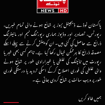
پاکستان ٹوڈے ڈیجیٹل نیوز پر شائع ہونے والی تمام خبریں،
رپورٹس، تصاویر اور وڈیوز ہماری رپورٹنگ ٹیم اور مانیٹرنگ
ذرائع سے حاصل کی گئی ہیں۔ ان کو پبلش کرنے سے پہلے اسکے
مصدقہ ذرائع کا ہرممکن خیال رکھا گیا ہے، تاہم کسی بھی خبر یا
رپورٹ میں ٹائپنگ کی غلطی یا غیرارادی طور پر شائع ہونے
والی غلطی کی فوری اصلاح کرکے اسکی تردید یا درستگی فوری
طور پر ویب سائٹ پر شائع کردی جاتی ہے۔
ہمیں فالو کریں