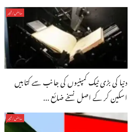
سائنس/فیچر
دنیا کی بڑی ٹیک کمپنیوں کی جانب سے کتابیں
اسکین کر کے اصل نسخے ضائع ...
سائنس/فیچر