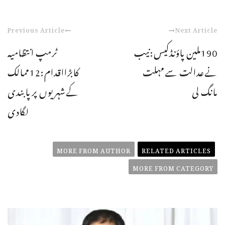
Previous Article
Next Article
190ملین پاؤنڈکیس:نیب
ٹرمپ انتظامیہ
نےعدالت سےمہلت
کابڑااقدام:12ممالک
مانگ لی
کےشہریوں پرپابندی
لگادی
MORE FROM AUTHOR
RELATED ARTICLES
MORE FROM CATEGORY