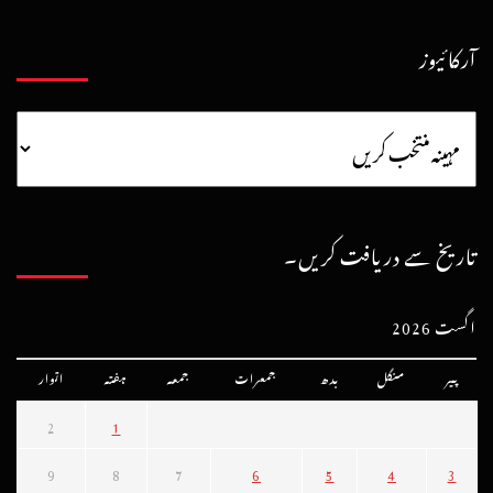
آرکائیوز
تاریخ سے دریافت کریں۔
اگست 2026
پیر
منگل
بدھ
جمعرات
جمعہ
ہفتہ
اتوار
2
1
9
8
7
6
5
4
3