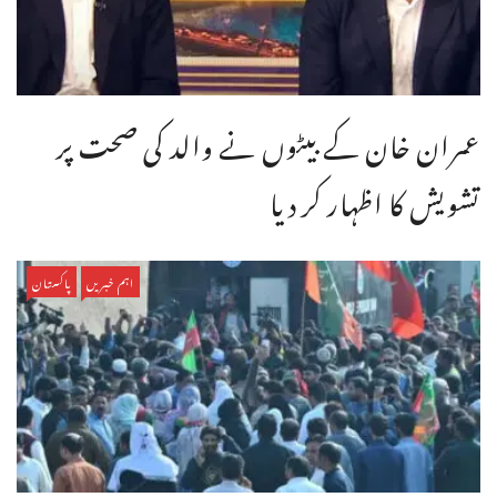
عمران خان کے بیٹوں نے والد کی صحت پر
تشویش کا اظہار کر دیا
اہم خبریں
پاکستان