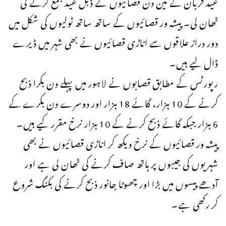
عید قربان کے تین دن قصائیوں نے ڈبل عید جمع کرنے کی
ٹھان لی۔ پیشہ ور قصائیوں کے ساتھ ساتھ ٹولیوں کی شکل میں
دور دراز علاقوں سے اناڑی قصائیوں نے بھی شہر میں ڈیرے
ڈال لیے ہیں۔
رپورٹس کے مطابق قصابوں نے لاہور میں پہلے دن بکرا ذبح
کرنے کے 10 ہزار، گائے 18 ہزار اور دوسرے دن بکرے کے
6 ہزار جبکہ گائے ذبح کرنے کے 10 ہزار نرخ مقرر کیے ہیں۔
پیشہ ور قصائیوں کے نرخ دیکھ کر اناڑی قصائیوں نے بھی
شہریوں کی جیبوں پر ہاتھ صاف کرنے کی ٹھان لی ہے اور
آدھے پیسوں میں بڑا اور چھوٹا جانور ذبح کرنے کی بکنگ شروع
کر رکھی ہے۔