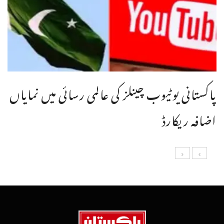
پاکستانی یوٹیوب چینلز کی عالمی رسائی میں نمایاں
اضافہ ریکارڈ