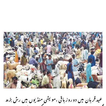
عیدقربان میں دوروزباقی ،مویشی منڈیوں میں رش بڑھ