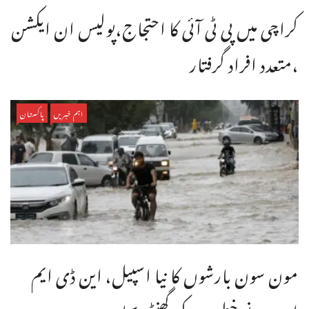
کراچی میں پی ٹی آئی کا احتجاج،پولیس ان ایکشن
،متعدد افراد گرفتار
اہم خبریں
پاکستان
مون سون بارشوں کا نیا اسپیل، این ڈی ایم
اے نے خطرے کی گھنٹی بجا ...