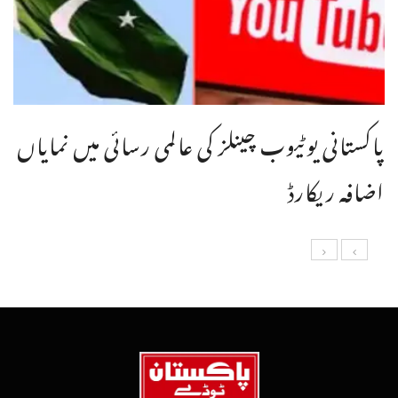
پاکستانی یوٹیوب چینلز کی عالمی رسائی میں نمایاں
اضافہ ریکارڈ