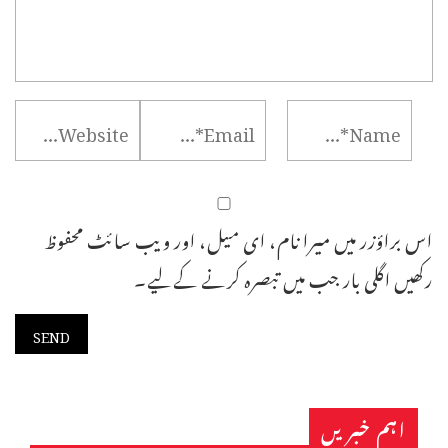
اس براؤزر میں میرا نام، ای میل، اور ویب سائٹ محفوظ
رکھیں اگلی بار جب میں تبصرہ کرنے کےلیے۔
اہم خبریں