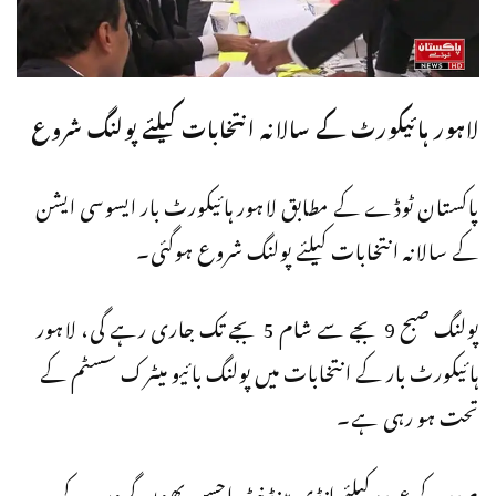
لاہور ہائیکورٹ کے سالانہ انتخابات کیلئے پولنگ شروع
پاکستان ٹوڈے کے مطابق لاہور ہائیکورٹ بار ایسوسی ایشن
کے سالانہ انتخابات کیلئے پولنگ شروع ہوگئی۔
پولنگ صبح 9 بجے سے شام 5 بجے تک جاری رہے گی، لاہور
ہائیکورٹ بار کے انتخابات میں پولنگ بائیو میٹرک سسٹم کے
تحت ہو رہی ہے۔
صدر کے عہدہ کیلئے انڈی پینڈنٹ احسن بھون گروپ کے