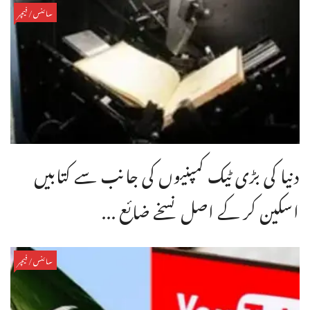
سائنس/فیچر
دنیا کی بڑی ٹیک کمپنیوں کی جانب سے کتابیں
اسکین کر کے اصل نسخے ضائع ...
سائنس/فیچر