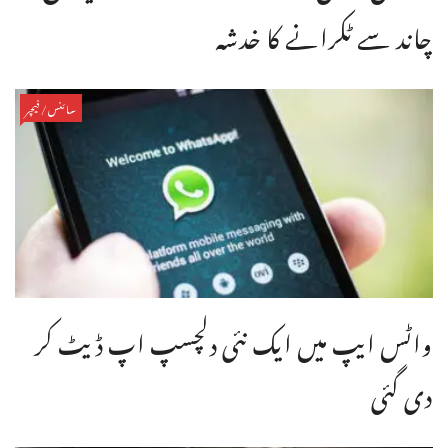
چاند سے ٹکرانے کا خدشہ
سائنس/فیچر
واٹس ایپ میں ایک نئی دلچسپ اپ ڈیٹ کر
دی گئی