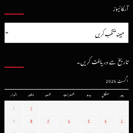
آرکائیوز
تاریخ سے دریافت کریں۔
اگست 2026
پیر
منگل
بدھ
جمعرات
جمعہ
ہفتہ
اتوار
2
1
9
8
7
6
5
4
3
16
15
14
13
12
11
10