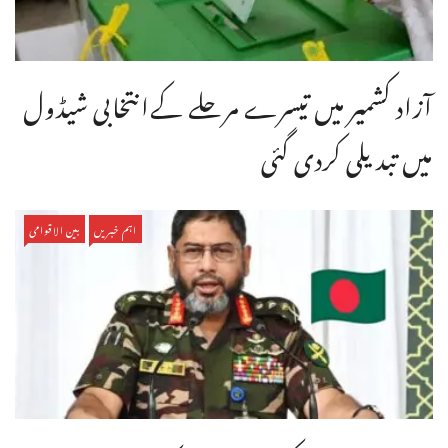
آزاد کشمیر میں تیسرے مرحلے کےانتخابی شیڈول
میں تبدیلی کردی گئی
اہم خبریں
بین الاقوامی