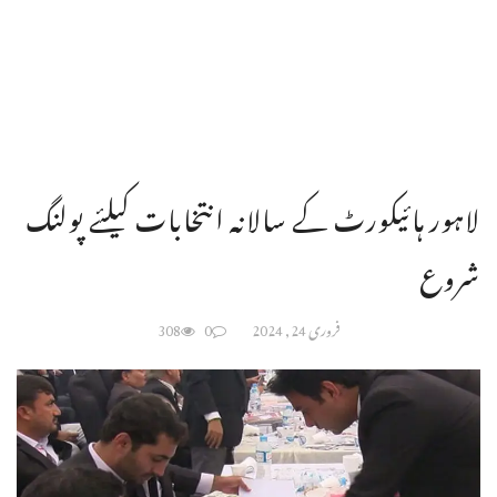
لاہور ہائیکورٹ کے سالانہ انتخابات کیلئے پولنگ
شروع
فروری 24, 2024
0
308