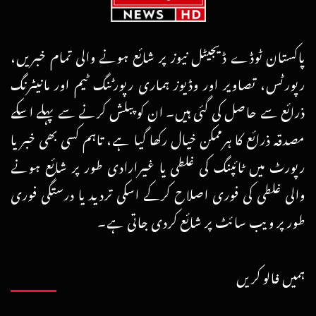
پاکستان ٹوڈے ڈیجیٹل نیوز پر شائع ہونے والی تمام خبریں،
رپورٹس، تصاویر اور وڈیوز ہماری رپورٹنگ ٹیم اور مانیٹرنگ
ذرائع سے حاصل کی گئی ہیں۔ ان کو پبلش کرنے سے پہلے اسکے
مصدقہ ذرائع کا ہرممکن خیال رکھا گیا ہے، تاہم کسی بھی خبر یا
رپورٹ میں ٹائپنگ کی غلطی یا غیرارادی طور پر شائع ہونے
والی غلطی کی فوری اصلاح کرکے اسکی تردید یا درستگی فوری
طور پر ویب سائٹ پر شائع کردی جاتی ہے۔
ہمیں فالو کریں