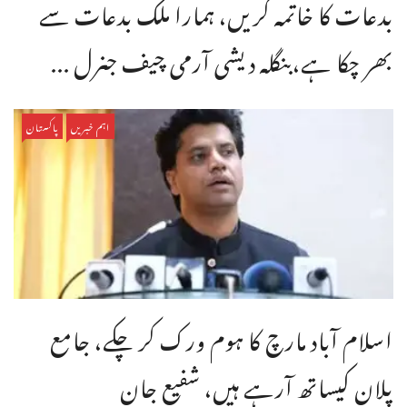
بدعات کا خاتمہ کریں، ہمارا ملک بدعات سے
بھر چکا ہے،بنگله دیشی آرمی چیف جنرل ...
اہم خبریں
پاکستان
اسلام آباد مارچ کا ہوم ورک کر چکے، جامع
پلان کیساتھ آرہے ہیں، شفیع جان