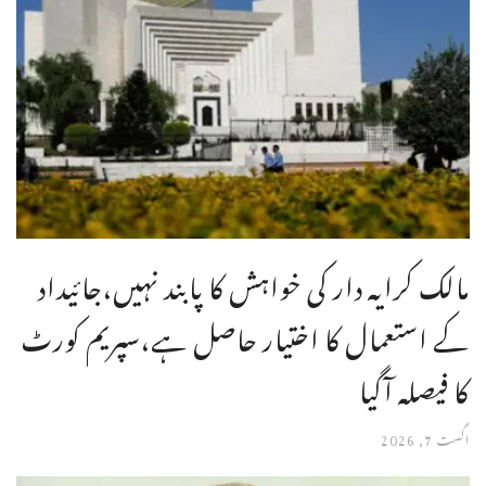
مالک کرایہ دار کی خواہش کا پابند نہیں،جائیداد
کے استعمال کا اختیار حاصل ہے،سپریم کورٹ
کا فیصلہ آگیا
اگست 7, 2026