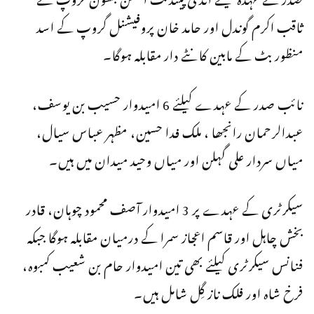
ثاقب اکرم گوندل اور حامد خان پروفیشنل گروپ کے اسد
منظور بٹ کے مابین کانٹے دار مقابلہ ہوگا۔
نائب صدر کے عہدے کیلئے 6 امیدوار حسیب بن یوسف،
عبدالرحمان رانجھا ، ملک فدا حسین، مظہر عباس سیال،
میاں سردار علی گہلن اور میاں وحید میدان میں ہیں۔
سیکرٹری کے عہدے پر 3 امیدوار آصف محمود چوہان، قادر
بخش چاہل اور قاسم اعجاز سمرا کے درمیان مقابلہ ہوگا جبکہ
فنانس سیکرٹری کیلئے بھی تین امیدوار حام بن شعیب کمبوہ،
فرخ شاہ اور فلک ناز گِل شامل ہیں۔