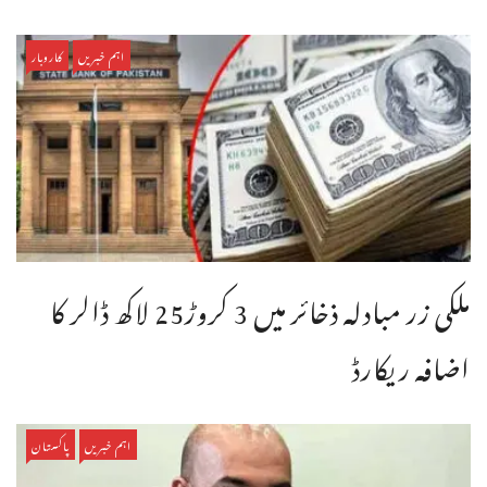
اہم خبریں
کاروبار
ملکی زر مبادلہ ذخائر میں 3 کروڑ25 لاکھ ڈالر کا
اضافہ ریکارڈ
اہم خبریں
پاکستان