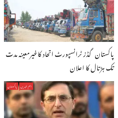
پاکستان گڈز ٹرانسپورٹ اتحاد کاغیرمعینہ مدت
تک ہڑتال کا اعلان
اہم خبریں
پاکستان