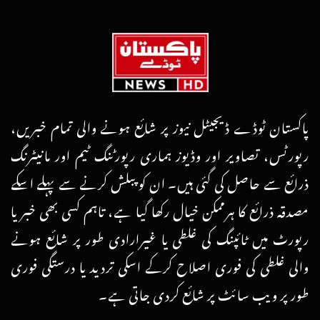
پاکستان ٹوڈے ڈیجیٹل نیوز پر شائع ہونے والی تمام خبریں،
رپورٹس، تصاویر اور وڈیوز ہماری رپورٹنگ ٹیم اور مانیٹرنگ
ذرائع سے حاصل کی گئی ہیں۔ ان کو پبلش کرنے سے پہلے اسکے
مصدقہ ذرائع کا ہرممکن خیال رکھا گیا ہے، تاہم کسی بھی خبر یا
رپورٹ میں ٹائپنگ کی غلطی یا غیرارادی طور پر شائع ہونے
والی غلطی کی فوری اصلاح کرکے اسکی تردید یا درستگی فوری
طور پر ویب سائٹ پر شائع کردی جاتی ہے۔