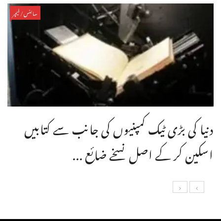
سائنس/فیچر
دنیا کی بڑی ٹیک کمپنیوں کی جانب سے کتابیں
اسکین کر کے اصل نسخے ضائع ...