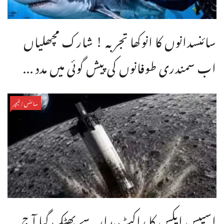
سائنسدانوں کا انوکھا تجربہ ! شارک مچھلیاں
اب سمندری طوفانوں کی پیش گوئی میں مدد ...
سائنس/فیچر
اسپیس ایکس کا راکٹ مدار سے بھٹک گیا آج