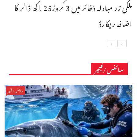
ملکی زر مبادلہ ذخائر میں 3 کروڑ25 لاکھ ڈالر کا
اضافہ ریکارڈ
سائنس/فیچر
سائنس/فیچر