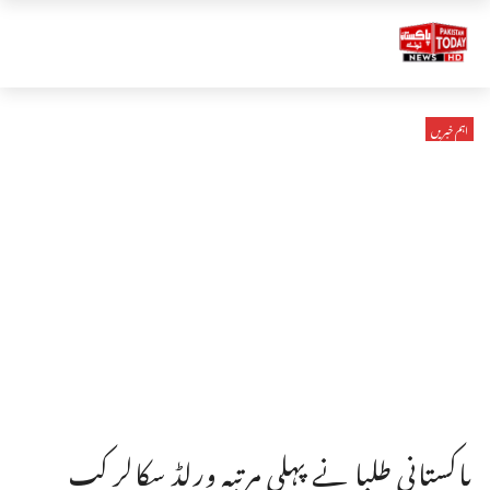
اہم خبریں
پاکستانی طلبا نے پہلی مرتبہ ورلڈ سکالر کپ