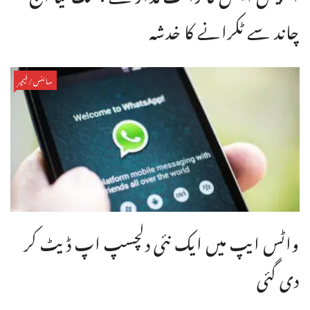
چاند سے ٹکرانے کا خدشہ
سائنس/فیچر
واٹس ایپ میں ایک نئی دلچسپ اپ ڈیٹ کر
دی گئی