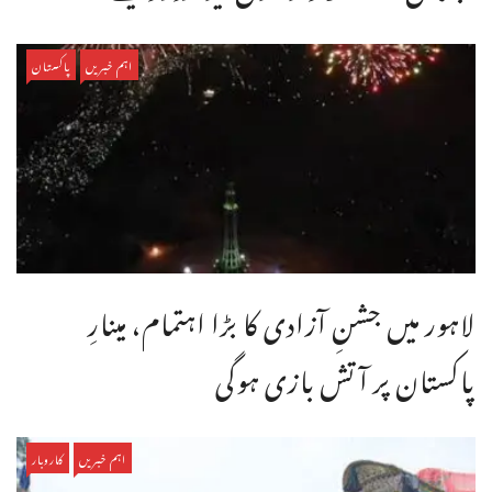
اہم خبریں
پاکستان
لاہور میں جشنِ آزادی کا بڑا اہتمام، مینارِ
پاکستان پر آتش بازی ہوگی
اہم خبریں
کاروبار