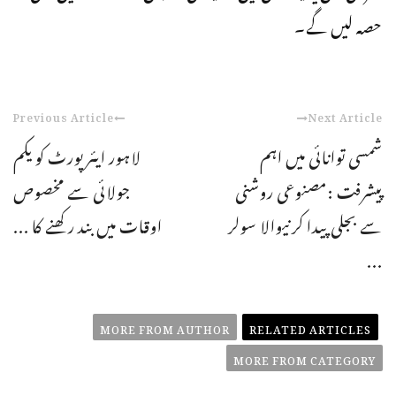
حصہ لیں گے۔
Previous Article
Next Article
شمسی توانائی میں اہم
لاہور ایئرپورٹ کو یکم
پیشرفت :مصنوعی روشنی
جولائی سے مخصوص
سے بجلی پیدا کرنیوالا سولر
اوقات میں بند رکھنے کا ...
...
MORE FROM AUTHOR
RELATED ARTICLES
MORE FROM CATEGORY