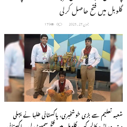
گلوبل میں فتح حاصل کرلی
جون 27, 2025
0
179
شعبہ تعلیم سے بڑی خوشخبری، پاکستانی طلبا نے پہلی
مرتبہ ورلڈ سکالر کپ گلوبل میں فتح سمیٹ لی۔پاکستانی