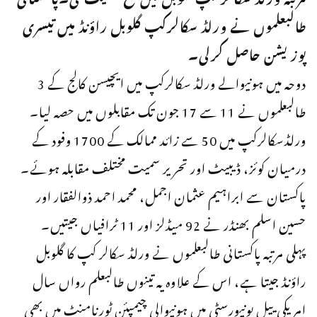
طالبعلموں نے ورلڈ سکالرکپ گلوبل راؤنڈ میں تیسری
پوزیشن حاصل کرلی۔
دوحہ میں ہونیوالے ورلڈ سکالرکپ میں ایچیسن کالج کے 3
طالبعلموں نے 11 سے 17 جون تک مقابلوں میں حصہ لیا۔
ورلڈسکالرکپ میں 50 سے زائد ممالک کے 1700 وفود کے
درمیان کوئز، ڈیبیٹ اور تحریر سمیت مختلف مقابلہ ہوئے۔
پاکستان سے ابراہیم عثمان اجمل، محمد احمد ذوالفقار اور
حسین اسلم بھنڈر نے 92 میڈلز اور 11 ٹرافیاں جیتیں۔
پہلی مرتبہ پاکستانی طالبعلموں نے ورلڈ سکالر کپ کا گلوبل
راؤنڈ جیتا ہے، اس کے علاوہ یہ تینوں طالبعلم رواں سال
امریکی ییل یونیورسٹی میں ہونیوالی چیمپئن ٹورنامنٹ میں بھی