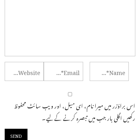
اس براؤزر میں میرا نام، ای میل، اور ویب سائٹ محفوظ
رکھیں اگلی بار جب میں تبصرہ کرنے کےلیے۔