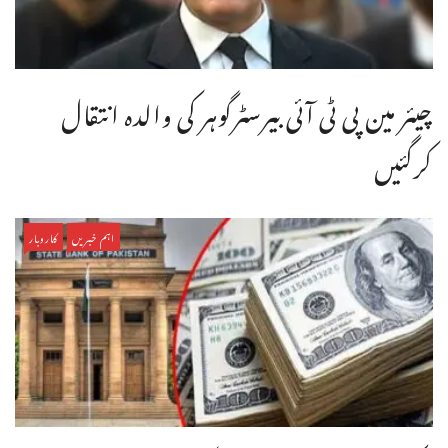
چیئر مین پی ٹی آئی بیرسٹرگوہر کی والدہ انتقال
کرگئیں
اہم خبریں
کاروبار