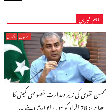
اہم خبریں
اہم خبریں
پاکستان
محسن نقوی کی زیر صدارت خصوصی کمیٹی کا
اجلاس: 78 افراد کو سول ایوارڈز دینے ...