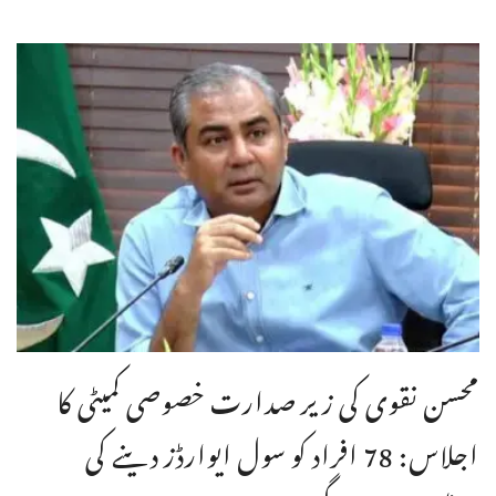
محسن نقوی کی زیر صدارت خصوصی کمیٹی کا
اجلاس: 78 افراد کو سول ایوارڈز دینے کی