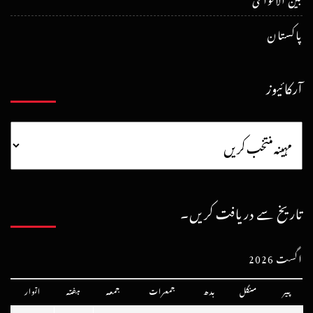
پاکستان
آرکائیوز
تاریخ سے دریافت کریں۔
اگست 2026
پیر
منگل
بدھ
جمعرات
جمعہ
ہفتہ
اتوار