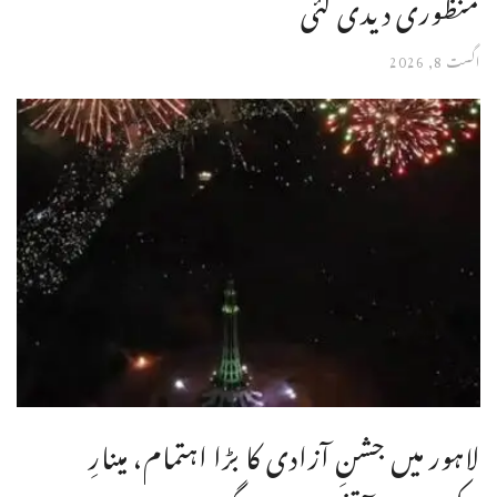
منظوری دیدی گئی
اگست 8, 2026
لاہور میں جشنِ آزادی کا بڑا اہتمام، مینارِ