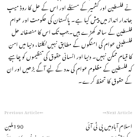
نے فلسطین اور کشمیر کے مسئلے اور اس کے حل کا روڈ میپ
جاندار انداز میں پیش کیا ہے۔ پاکستان کی حکومت اور عوام
فلسطین کے ساتھ کھڑے ہیں۔جب تک اس کا منصفانہ حل
فلسطینی عوام کی امنگوں کے مطابق نہیں نکلتا، دنیا میں امن
کا قیام ممکن نہیں۔ دنیا اور انسانی حقوق کی تنظیموں کو چاہیے
کہ فلسطین کے مظلوم عوام کی مدد کے لیے آگے بڑھیں اور ان
کے حقوق کا تحفظ کرے۔
Previous Article
Next Article
اسلام آبادمیں پی ٹی آئی
190ملین