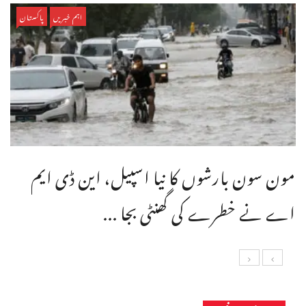
اہم خبریں
پاکستان
مون سون بارشوں کا نیا اسپیل، این ڈی ایم
اے نے خطرے کی گھنٹی بجا ...