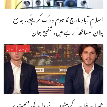
اسلام آباد مارچ کا ہوم ورک کر چکے، جامع
پلان کیساتھ آرہے ہیں، شفیع جان
اہم خبریں
پاکستان
عمران خان کے بیٹوں نے والد کی صحت پر