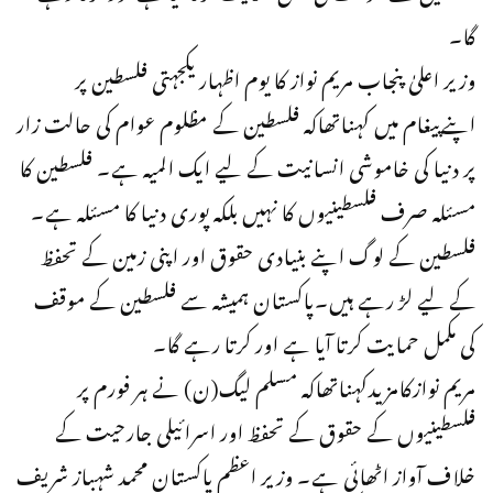
گا۔
وزیر اعلیٰ پنجاب مریم نواز کا یوم اظہار یکجہتی فلسطین پر
اپنےپیغام میں کہناتھاکہ فلسطین کے مظلوم عوام کی حالت زار
پر دنیا کی خاموشی انسانیت کے لیے ایک المیہ ہے۔ فلسطین کا
مسئلہ صرف فلسطینیوں کا نہیں بلکہ پوری دنیا کا مسئلہ ہے۔
فلسطین کے لوگ اپنے بنیادی حقوق اور اپنی زمین کے تحفظ
کے لیے لڑ رہے ہیں۔پاکستان ہمیشہ سے فلسطین کے موقف
کی مکمل حمایت کرتا آیا ہے اور کرتا رہے گا۔
مریم نوازکامزیدکہناتھاکہ مسلم لیگ(ن) نے ہر فورم پر
فلسطینیوں کے حقوق کے تحفظ اور اسرائیلی جارحیت کے
خلاف آواز اٹھائی ہے۔ وزیر اعظم پاکستان محمد شہباز شریف