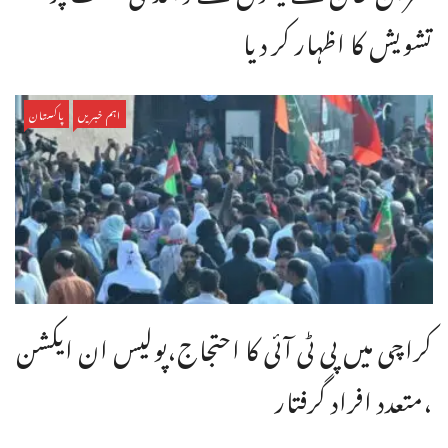
تشویش کا اظہار کر دیا
اہم خبریں
پاکستان
کراچی میں پی ٹی آئی کا احتجاج،پولیس ان ایکشن
،متعدد افراد گرفتار