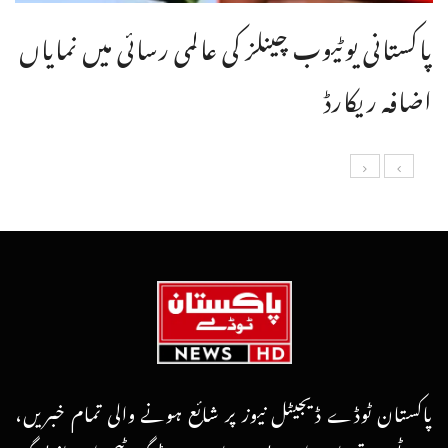
پاکستانی یوٹیوب چینلز کی عالمی رسائی میں نمایاں
اضافہ ریکارڈ
پاکستان ٹوڈے ڈیجیٹل نیوز پر شائع ہونے والی تمام خبریں،