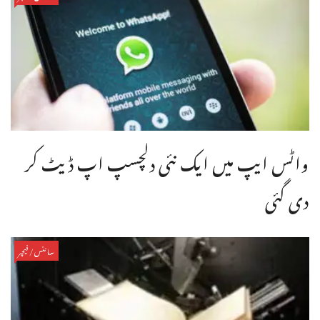
واٹس ایپ میں ایک نئی دلچسپ اپ ڈیٹ کر
دی گئی
سائنس/فیچر