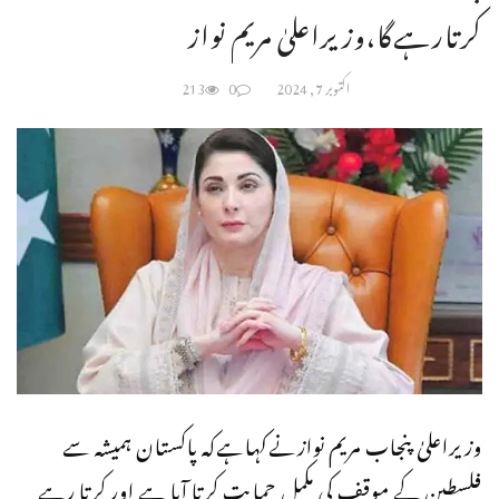
کرتارہےگا،وزیراعلیٰ مریم نواز
اکتوبر 7, 2024
0
213
وزیراعلیٰ پنجاب مریم نوازنےکہاہےکہ پاکستان ہمیشہ سے
فلسطین کے موقف کی مکمل حمایت کرتا آیا ہے اور کرتا رہے