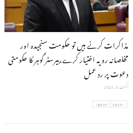
مذاکرات کرنے ہیں تو حکومت سنجیدہ اور
مخلصانہ رویہ اختیار کرے،بیرسٹر گوہر کا حکومتی
دعوت پر رد عمل
اگست 6, 2026
NEXT
PREV