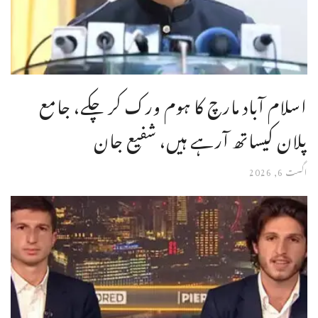
اسلام آباد مارچ کا ہوم ورک کر چکے، جامع
پلان کیساتھ آرہے ہیں، شفیع جان
اگست 6, 2026