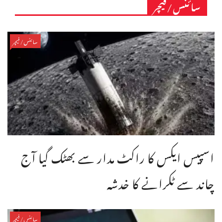
سائنس/فیچر
سائنس/فیچر
اسپیس ایکس کا راکٹ مدار سے بھٹک گیا آج
چاند سے ٹکرانے کا خدشہ
سائنس/فیچر