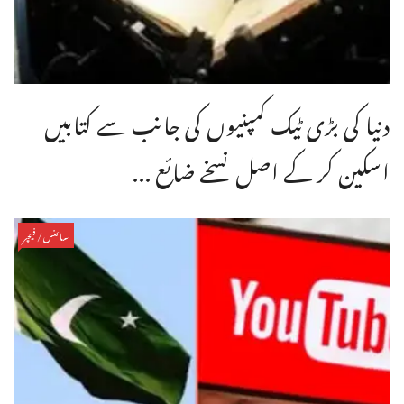
دنیا کی بڑی ٹیک کمپنیوں کی جانب سے کتابیں
اسکین کر کے اصل نسخے ضائع ...
سائنس/فیچر