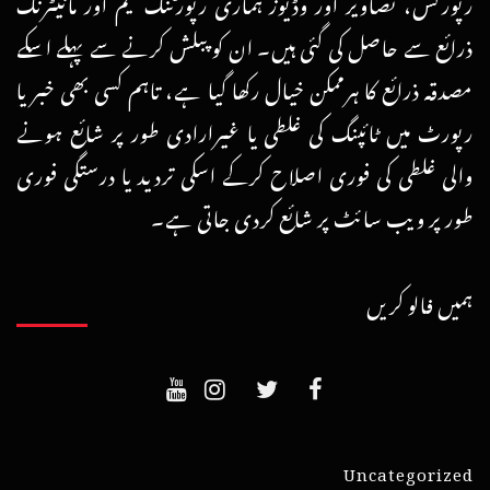
رپورٹس، تصاویر اور وڈیوز ہماری رپورٹنگ ٹیم اور مانیٹرنگ
ذرائع سے حاصل کی گئی ہیں۔ ان کو پبلش کرنے سے پہلے اسکے
مصدقہ ذرائع کا ہرممکن خیال رکھا گیا ہے، تاہم کسی بھی خبر یا
رپورٹ میں ٹائپنگ کی غلطی یا غیرارادی طور پر شائع ہونے
والی غلطی کی فوری اصلاح کرکے اسکی تردید یا درستگی فوری
طور پر ویب سائٹ پر شائع کردی جاتی ہے۔
ہمیں فالو کریں
Uncategorized