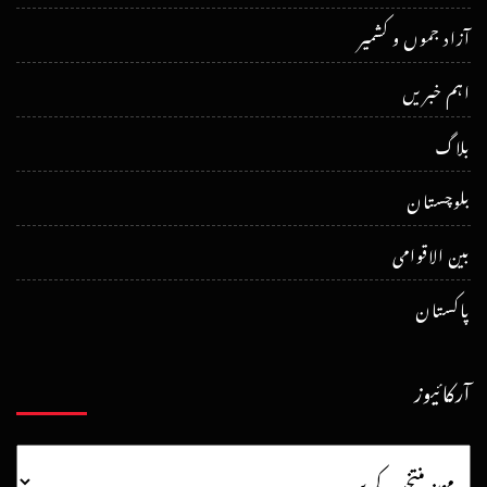
آزاد جموں و کشمیر
اہم خبریں
بلاگ
بلوچستان
بین الاقوامی
پاکستان
آرکائیوز