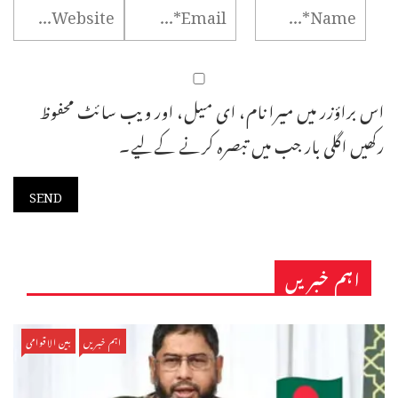
اس براؤزر میں میرا نام، ای میل، اور ویب سائٹ محفوظ
رکھیں اگلی بار جب میں تبصرہ کرنے کےلیے۔
اہم خبریں
اہم خبریں
بین الاقوامی