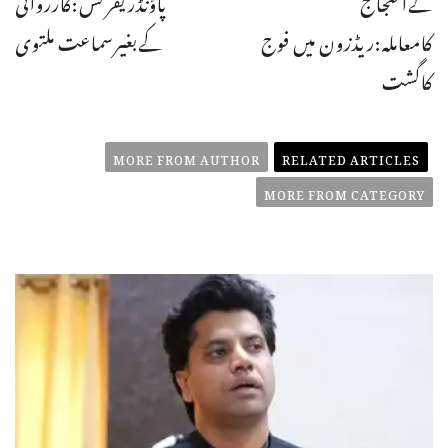
کےاحتجاج
پاؤنڈریفرنس:کارروائی
کامعاملہ:ریڈزون میں فوج
کےبغیرسماعت ملتوی
کاگشت
MORE FROM AUTHOR
RELATED ARTICLES
MORE FROM CATEGORY