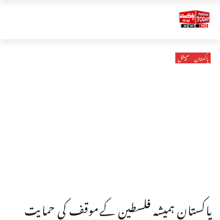
پاکستان
سپیشل
پاکستان ہمیشہ فلسطین کےموقف کی حمایت