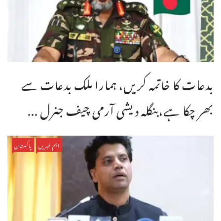
بدعات کا خاتمہ کریں، ہمارا ملک بدعات سے
بھر چکا ہے،بنگله دیشی آرمی چیف جنرل ...
اہم خبریں
پاکستان