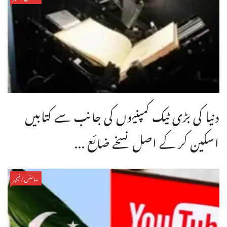
دنیا کی بڑی ٹیک کمپنیوں کی جانب سے کتابیں
اسکین کر کے اصل نسخے ضائع ...
سائنس/فیچر