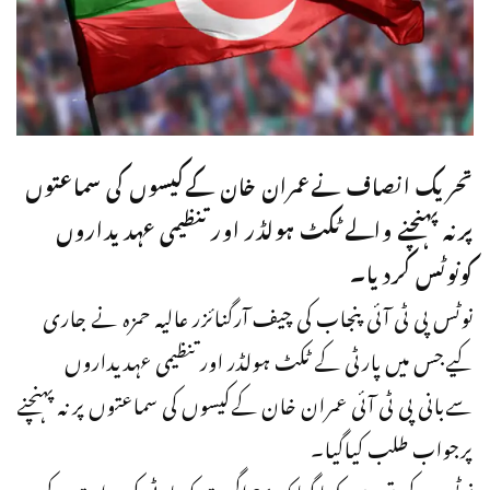
تحریک انصاف نےعمران خان کےکیسوں کی سماعتوں
پرنہ پہنچنے والے ٹکٹ ہولڈر اور تنظیمی عہدیداروں
کونوٹس کردیا۔
نوٹس پی ٹی آئی پنجاب کی چیف آرگنائزر عالیہ حمزہ نے جاری
کیےجس میں پارٹی کے ٹکٹ ہولڈر اور تنظیمی عہدیداروں
سےبانی پی ٹی آئی عمران خان کےکیسوں کی سماعتوں پر نہ پہنچنے
پرجواب طلب کیاگیا۔
نوٹس کے متن میں کہا گیا کہ 21 اگست کو پارٹی کی ہدایت کے