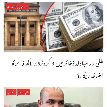
اہم خبریں
کاروبار
ملکی زر مبادلہ ذخائر میں 3 کروڑ25 لاکھ ڈالر کا
اضافہ ریکارڈ
اہم خبریں
پاکستان