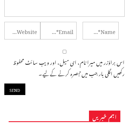
اس براؤزر میں میرا نام، ای میل، اور ویب سائٹ محفوظ
رکھیں اگلی بار جب میں تبصرہ کرنے کےلیے۔
اہم خبریں