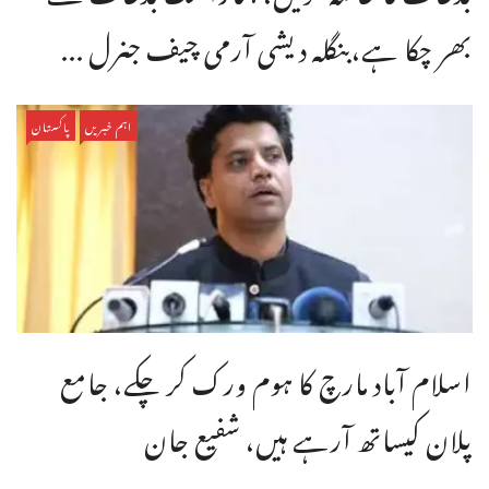
بھر چکا ہے،بنگله دیشی آرمی چیف جنرل ...
اہم خبریں
پاکستان
اسلام آباد مارچ کا ہوم ورک کر چکے، جامع
پلان کیساتھ آرہے ہیں، شفیع جان