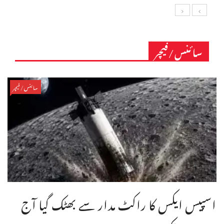
سائنس/فیچر
سائنس/فیچر
اسپیس ایکس کا راکٹ مدار سے بھٹک گیا آج