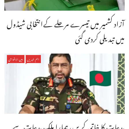
آزاد کشمیر میں تیسرے مرحلے کےانتخابی شیڈول
میں تبدیلی کردی گئی
اہم خبریں
بین الاقوامی
بدعات کا خاتمہ کریں، ہمارا ملک بدعات سے