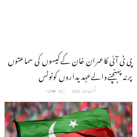
پی ٹی آئی کاعمران خان کےکیسوں کی سماعتوں
پرنہ پہنچنےوالےعہدیداروں کونوٹس
اگست 23, 2025
0
129