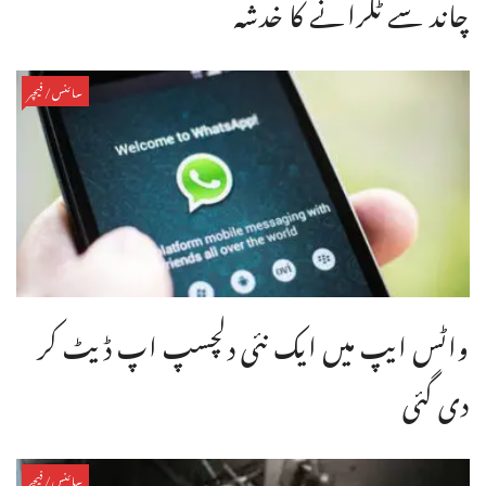
چاند سے ٹکرانے کا خدشہ
سائنس/فیچر
واٹس ایپ میں ایک نئی دلچسپ اپ ڈیٹ کر
دی گئی
سائنس/فیچر