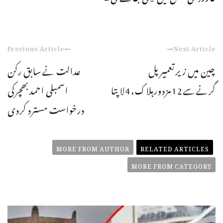
Previous Article
Next Article
چین میں زیرتعمیرپل
عدالت نےسابق رکن
گرنےسے12مزدورہلاک،4لاپتا
اسمبلی احمدبھچرکی
درخواست مسترد کردی
MORE FROM AUTHOR
RELATED ARTICLES
MORE FROM CATEGORY