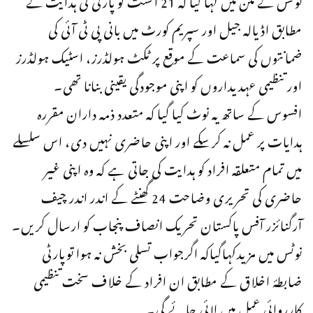
مطابق اڈیالہ جیل اور سپریم کورٹ میں بانی پی ٹی آئی کی
ضمانتوں کی سماعت کے موقع پر ٹکٹ ہولڈرز، اسٹیک ہولڈرز
اور تنظیمی عہدیداروں کو اپنی موجودگی یقینی بنانا تھی۔
افسوس کے ساتھ یہ نوٹ کیا گیا کہ متعدد ذمہ داران مقررہ
ہدایات پر عمل نہ کرسکے اور اپنی حاضری نہیں دی، اس سلسلے
میں تمام متعلقہ افراد کو ہدایت کی جاتی ہے کہ وہ اپنی غیر
حاضری کی تحریری وضاحت 24 گھنٹے کے اندر اندر چیف
آرگنائزر آفس پاکستان تحریک انصاف پنجاب کو ارسال کریں۔
نوٹس میں مزیدکہاگیاکہ اگرجواب تسلی بخش نہ ہوا توپارٹی
ضابطۂ اخلاق کے مطابق ان افراد کے خلاف سخت تنظیمی
کارروائی عمل میں لائی جائے گی۔