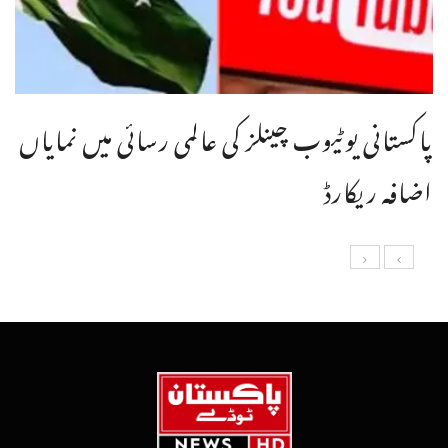
پاکستانی یوٹیوب چینلز کی عالمی رسائی میں نمایاں
اضافہ ریکارڈ