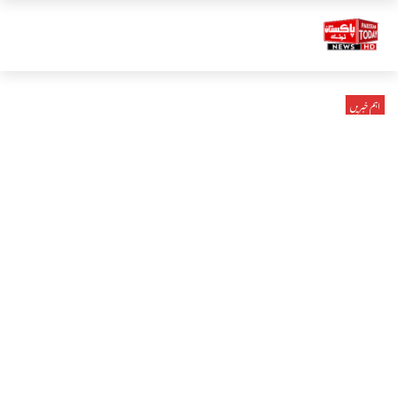
اہم خبریں