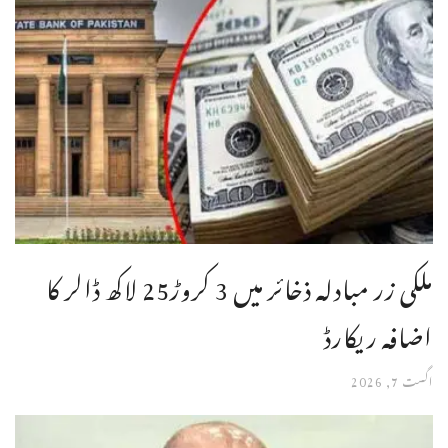
ملکی زر مبادلہ ذخائر میں 3 کروڑ25 لاکھ ڈالر کا
اضافہ ریکارڈ
اگست 7, 2026