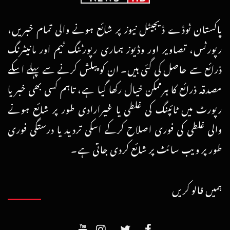
پاکستان ٹوڈے ڈیجیٹل نیوز پر شائع ہونے والی تمام خبریں،
رپورٹس، تصاویر اور وڈیوز ہماری رپورٹنگ ٹیم اور مانیٹرنگ
ذرائع سے حاصل کی گئی ہیں۔ ان کو پبلش کرنے سے پہلے اسکے
مصدقہ ذرائع کا ہرممکن خیال رکھا گیا ہے، تاہم کسی بھی خبر یا
رپورٹ میں ٹائپنگ کی غلطی یا غیرارادی طور پر شائع ہونے
والی غلطی کی فوری اصلاح کرکے اسکی تردید یا درستگی فوری
طور پر ویب سائٹ پر شائع کردی جاتی ہے۔
ہمیں فالو کریں