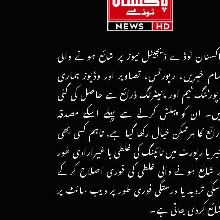
اکستان ٹوڈے ڈیجیٹل نیوز پر شائع ہونے والی
مام خبریں، رپورٹس، تصاویر اور وڈیوز ہماری
پورٹنگ ٹیم اور مانیٹرنگ ذرائع سے حاصل کی گئی
یں۔ ان کو پبلش کرنے سے پہلے اسکے مصدقہ
رائع کا ہرممکن خیال رکھا گیا ہے، تاہم کسی بھی
بر یا رپورٹ میں ٹائپنگ کی غلطی یا غیرارادی طور
ر شائع ہونے والی غلطی کی فوری اصلاح کرکے
سکی تردید یا درستگی فوری طور پر ویب سائٹ پر
ائع کردی جاتی ہے۔