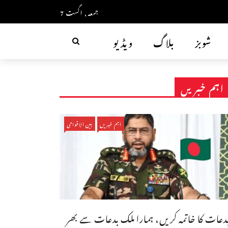
جمعہ, اگست 7
شوبز
بلاگ
ویڈیو
اہم خبریں
اہم خبریں
بین الاقوامی
دعات کا خاتمہ کریں، ہمارا ملک بدعات سے بھر