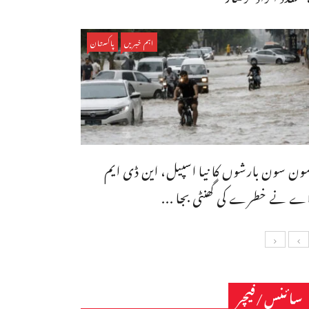
اہم خبریں
پاکستان
ون سون بارشوں کا نیا اسپیل، این ڈی ایم
ے نے خطرے کی گھنٹی بجا ...
سائنس/فیچر