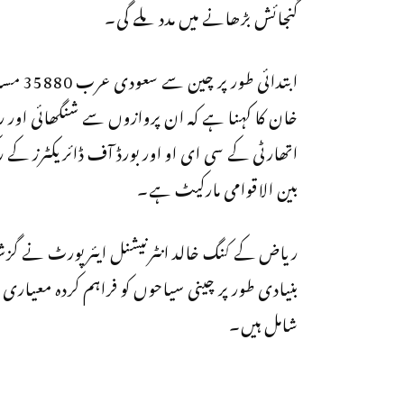
گنجائش بڑھانے میں مدد ملے گی۔
ابتدائی
خان کا کہنا ہے کہ ان پروازوں سے شنگھائی اور ر
اتھارٹی کے سی ای او اور بورڈ آف ڈائریکٹرز ک
بین الاقوامی مارکیٹ ہے۔
ریاض کے کنگ خالد انٹرنیشنل ایئرپورٹ نے گزشتہ
بنیادی طور پر چینی سیاحوں کو فراہم کردہ معیاری 
شامل ہیں۔