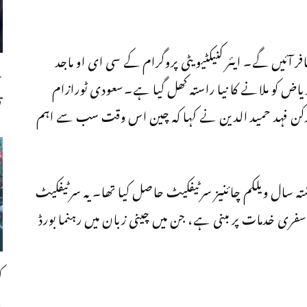
 طور پر چین سے سعودی عرب 35880 مسافر آئیں گے۔ ایئر کنیکٹیویٹی پروگرام کے سی ای او ماجد
ع
یاض کو ملانے کا نیا راستہ کھل گیا ہے۔سعودی ٹورازام
ت
ے رکن فہد حمید الدین نے کہا کہ چین اس وقت سب سے اہم
 سال ویلکم چائنیز سرٹیفکیٹ حاصل کیا تھا۔ یہ سرٹیفکیٹ
سفری خدمات پر مبنی ہے، جن میں چینی زبان میں رہنما بورڈ
ک
،