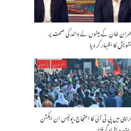
مران خان کے بیٹوں نے والد کی صحت پر
شویش کا اظہار کر دیا
اہم خبریں
پاکستان
راچی میں پی ٹی آئی کا احتجاج،پولیس ان ایکشن
متعدد افراد گرفتار