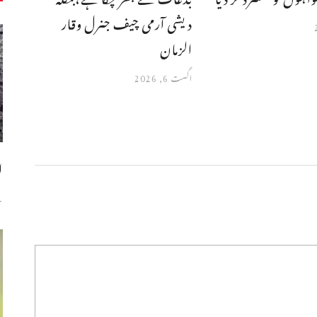
دیشی آرمی چیف جنرل وقار
الزمان
اگست 6, 2026
ا
س