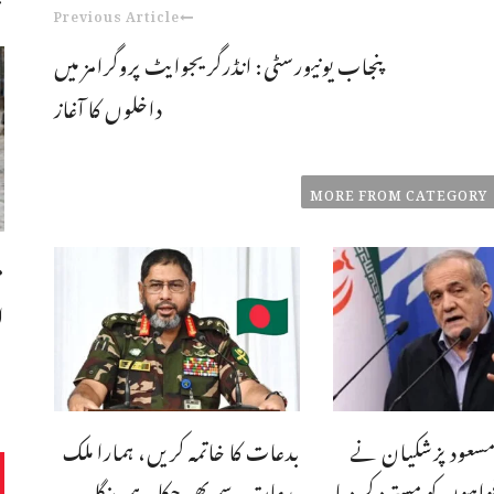
Previous Article
پنجاب یونیورسٹی: انڈرگریجوایٹ پروگرامز میں
داخلوں کا آغاز
MORE FROM CATEGORY
م
ا
مسعود پزشکیان نے
بدعات کا خاتمہ کریں، ہمارا ملک
فواہوں کو مسترد کر دیا
بدعات سے بھر چکا ہے،بنگله