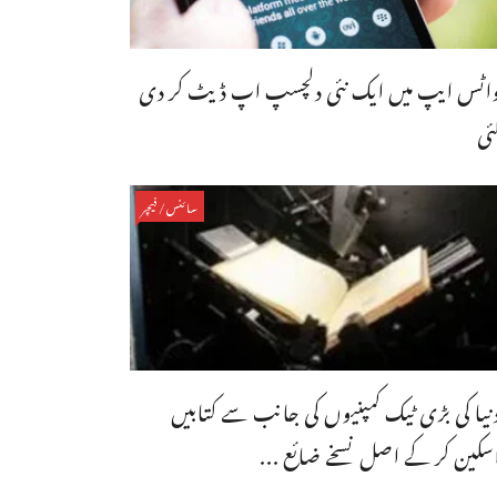
اٹس ایپ میں ایک نئی دلچسپ اپ ڈیٹ کر دی
ئی
سائنس/فیچر
نیا کی بڑی ٹیک کمپنیوں کی جانب سے کتابیں
سکین کر کے اصل نسخے ضائع ...