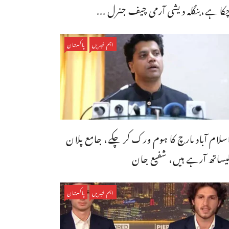
کا ہے،بنگله دیشی آرمی چیف جنرل ...
اہم خبریں
پاکستان
سلام آباد مارچ کا ہوم ورک کر چکے، جامع پلان
یساتھ آرہے ہیں، شفیع جان
اہم خبریں
پاکستان