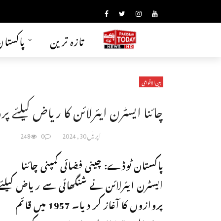
تازہ ترین
پاکستا
بین الاقوامی
چائنا ایسٹرن ایئرلائن کا ریاض کیلئے پرو
اپریل 30, 2024
0
248
پاکستان ٹوڈے: چینی فضائی کمپنی چائنا
ایسٹرن ایئرلائن نے شنگھائی سے ریاض کیلئے
پروازوں کا آغاز کر دیا۔ 1957 میں قائم