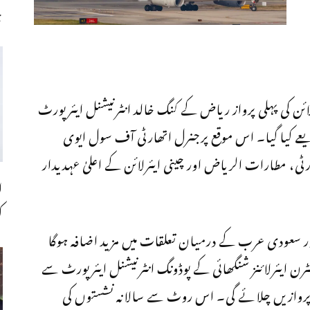
چ
ائن کی پہلی پرواز ریاض کے کنگ خالد انٹرنیشنل ایئرپورٹ
یعے کیا گیا۔ اس موقع پرجنرل اتھارٹی آف سول ایوی
رٹی، مطارات الریاض اور چینی ایئرلائن کے اعلیٰ عہدیدار
ا
ک
ور سعودی عرب کے درمیان تعلقات میں مزید اضافہ ہوگا
رن ایئرلائنز شنگھائی کے پوڈونگ انٹرنیشنل ایئرپورٹ سے
ن پروازیں چلائے گی۔ اس روٹ سے سالانہ نشستوں کی