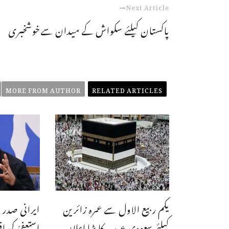
Next Article
پاکستان کیلئے سکواش کے میدان سےخوشخبری
MORE FROM AUTHOR
RELATED ARTICLES
یکم ربیع الاول سے عمرہ زائرین
ایرانی صدر 
کیلئے سعودی عرب کا بڑا اعلان
استعفیٰ کی ا