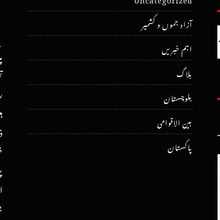
آزاد جموں و کشمیر
اہم خبریں
پ
ت
بلاگ
ر
بلوچستان
ہ
بین الاقوامی
ذ
پاکستان
خ
پ
ا
ش