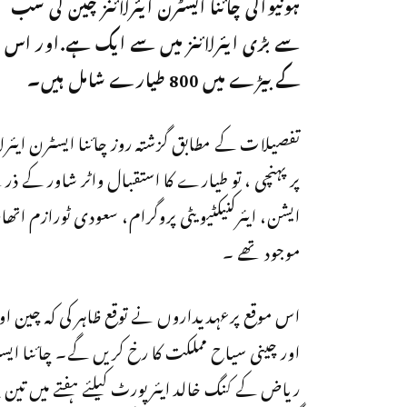
ہونیوالی چائنا ایسٹرن ایئرلائنز چین کی سب
سے بڑی ایئرلائنز میں سے ایک ہے.اور اس
کے بیڑے میں 800 طیارے شامل ہیں۔
تفصیلات کے مطابق گزشتہ روز چائنا ایسٹرن ایئرل
پر پہنچی ، تو طیارے کا استقبال واٹر شاور کے ذر
ایشن، ایئرکنیکٹیویٹی پروگرام، سعودی ٹورازم اتھا
موجود تھے ۔
اس موقع پرعہدیداروں نے توقع ظاہر کی کہ چین ا
اور چینی سیاح مملکت کا رخ کریں گے۔ چائنا ایسٹ
ریاض کے کنگ خالد ایئرپورٹ کیلئے ہفتے میں تی