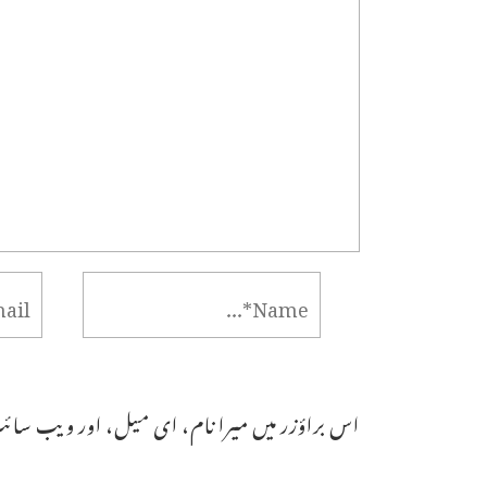
اس براؤزر میں میرا نام، ای میل، اور ویب سائٹ