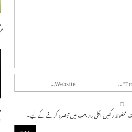
و
گ
د
 محفوظ رکھیں اگلی بار جب میں تبصرہ کرنے کےلیے۔
ا