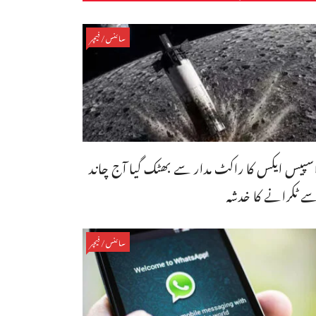
سائنس/فیچر
سپیس ایکس کا راکٹ مدار سے بھٹک گیا آج چاند
ے ٹکرانے کا خدشہ
سائنس/فیچر