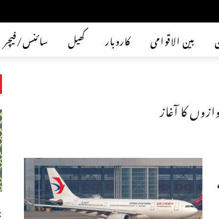
ن
بین الاقوامی
کاروبار
کھیل
سائنس/فیچر
ازوں کا آغاز
ب