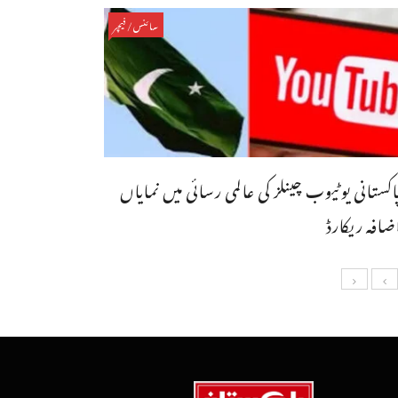
سائنس/فیچر
اکستانی یوٹیوب چینلز کی عالمی رسائی میں نمایاں
ضافہ ریکارڈ