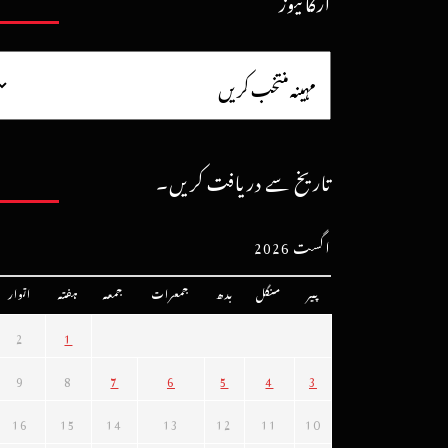
آرکائیوز
تاریخ سے دریافت کریں۔
اگست 2026
پیر
منگل
بدھ
جمعرات
جمعہ
ہفتہ
اتوار
2
1
9
8
7
6
5
4
3
16
15
14
13
12
11
10