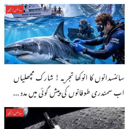
سائنس/فیچر
سائنسدانوں کا انوکھا تجربہ ! شارک مچھلیاں
اب سمندری طوفانوں کی پیش گوئی میں مدد ...
سائنس/فیچر