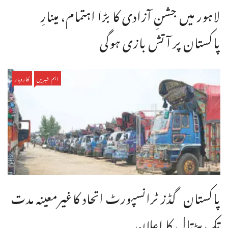
لاہور میں جشنِ آزادی کا بڑا اہتمام، مینارِ
پاکستان پر آتش بازی ہوگی
اہم خبریں
کاروبار
پاکستان گڈز ٹرانسپورٹ اتحاد کاغیرمعینہ مدت
تک ہڑتال کا اعلان