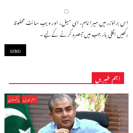
اس براؤزر میں میرا نام، ای میل، اور ویب سائٹ محفوظ
رکھیں اگلی بار جب میں تبصرہ کرنے کےلیے۔
اہم خبریں
اہم خبریں
پاکستان