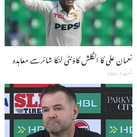
نعمان علی کا انگلش کاؤنٹی لنکا شائرسے معاہدہ
اگست 7, 2026