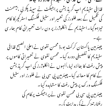
قذافی سٹیڈیم اپ گریڈیشن پراجیکٹ نے سپیڈ پکڑ لی ،بیسمنٹ
کی تکمیل کے بعد فلورز کی تعمیر اور سٹیل فکسنگ اسٹرکچرکا کام
تیزہوگیا۔اسٹیڈیم کے انکلوژرز پر دن رات تعمیراتی کام جار ی
ہے۔
چیئرمین پاکستان کرکٹ بورڈ محسن نقوی نےاعلیٰ الصبح قذافی
سٹیڈیم کا تفصیلی دورہ کیا۔ محسن نقوی نے تعمیراتی کاموں پر
پیش رفت کا جائزہ لیا،اُنہوں نےانکلوژرز کی اپ گریڈیشن
کے کام کا معائنہ کیا۔چیئرمین پی سی بی نے فلورز اور سٹیل
فکسنگ ورک پر پیش رفت کا مشاہدہ کیا۔
چیئرمین پی سی بی محسن نقوی نےپراجیکٹ پرکام کی
رفتارتیزکرنےکی ہدایت کی۔