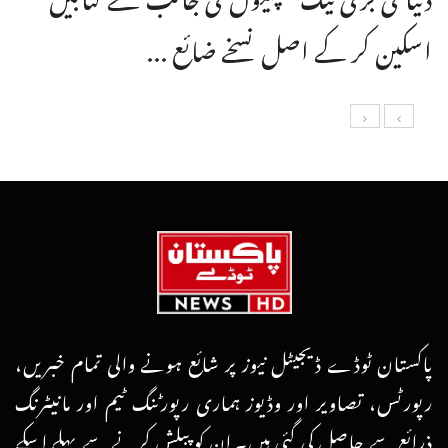
اسکین کر کے اصل نسخے ضائع ...
پاکستان ٹوڈے ڈیجیٹل نیوز پر شائع ہونے والی تمام خبریں،
رپورٹس، تصاویر اور وڈیوز ہماری رپورٹنگ ٹیم اور مانیٹرنگ
ذرائع سے حاصل کی گئی ہیں۔ ان کو پبلش کرنے سے پہلے اسکے