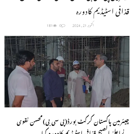
قذافی اسٹیڈیم کادورہ
اکتوبر 21, 2024
0
181
چیئرمین پاکستان کرکٹ بورڈ(پی سی بی)محسن نقوی
نےاعلیٰ الصبح قذافی اسٹیڈیم کادورہ کیا۔