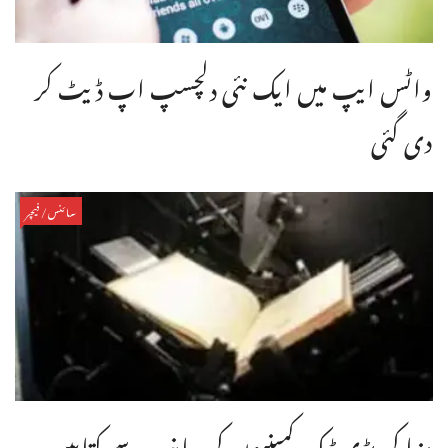
واٹس ایپ میں ایک نئی دلچسپ اپ ڈیٹ کر
دی گئی
سائنس/فیچر
دنیا کی بڑی ٹیک کمپنیوں کی جانب سے کتابیں