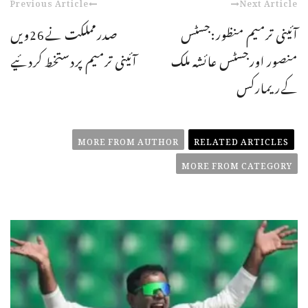
Previous Article
Next Article
آئینی ترمیم منظور:جسٹس
صدرمملکت نے26ویں
منصور اورجسٹس عائشہ ملک
آئینی ترمیم پردستخط کردئیے
کےریمارکس
MORE FROM AUTHOR
RELATED ARTICLES
MORE FROM CATEGORY