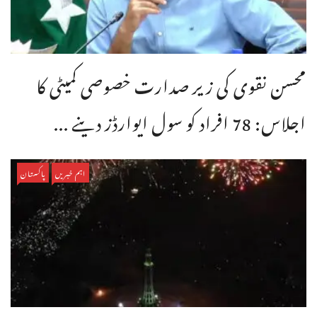
محسن نقوی کی زیر صدارت خصوصی کمیٹی کا
اجلاس: 78 افراد کو سول ایوارڈز دینے ...
اہم خبریں
پاکستان