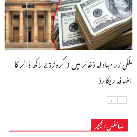
ملکی زر مبادلہ ذخائر میں 3 کروڑ25 لاکھ ڈالر کا
اضافہ ریکارڈ
سائنس/فیچر