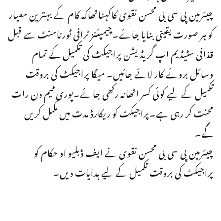
چیئرمین پی سی بی محسن نقوی کاکہناتھاکہ کام کے بہترین معیار
کو ہر صورت یقینی بنایا جائے۔چیمپئنز ٹرافی ٹورنامنٹ سے قبل
قذافی سٹیڈیم اپ گریڈیشن پراجیکٹ کی تکمیل کے تمام
وسائل بروئے کار لائے جائیں۔ میگا پراجیکٹ کی بروقت
تکمیل کے لیے کوئی کسر اٹھانہ رکھی جائے۔پوری ٹیم دن رات
محنت کر رہی ہے۔پراجیکٹ کو ریکارڈ مدت میں مکمل کریں
گے۔
چیئرمین پی سی بی محسن نقوی نے ایف ڈبلیو او حکام کو
پراجیکٹ کی بروقت تکمیل کے لیے ہدایات دیں۔