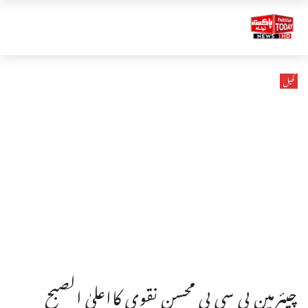
کھیل
چیئرمین پی سی بی محسن نقوی کااعلیٰ الصبح