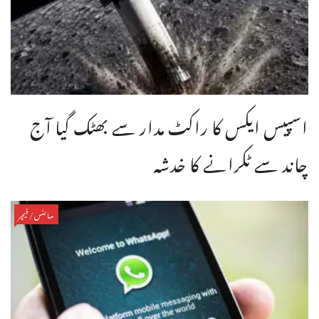
اسپیس ایکس کا راکٹ مدار سے بھٹک گیا آج
چاند سے ٹکرانے کا خدشہ
سائنس/فیچر