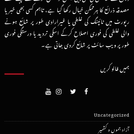
مصدقہ ذرائع کا ہرممکن خیال رکھا گیا ہے، تاہم کسی بھی خبر یا
رپورٹ میں ٹائپنگ کی غلطی یا غیرارادی طور پر شائع ہونے
والی غلطی کی فوری اصلاح کرکے اسکی تردید یا درستگی فوری
طور پر ویب سائٹ پر شائع کردی جاتی ہے۔
ہمیں فالو کریں
Uncategorized
آزاد جموں و کشمیر