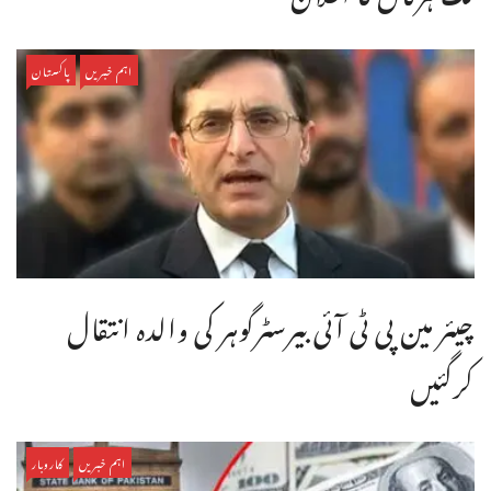
اہم خبریں
پاکستان
چیئر مین پی ٹی آئی بیرسٹرگوہر کی والدہ انتقال
کرگئیں
اہم خبریں
کاروبار