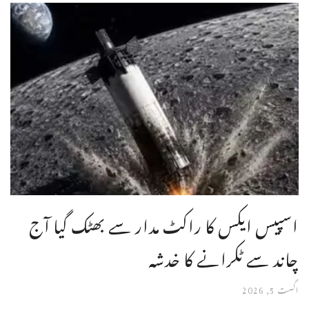
اسپیس ایکس کا راکٹ مدار سے بھٹک گیا آج
چاند سے ٹکرانے کا خدشہ
اگست 5, 2026