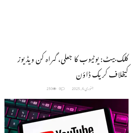
کلک بیٹ: یوٹیوب کا جعلی، گمراہ کن ویڈیوز
کیخلاف کریک ڈاؤن
جنوری 6, 2025
0
250