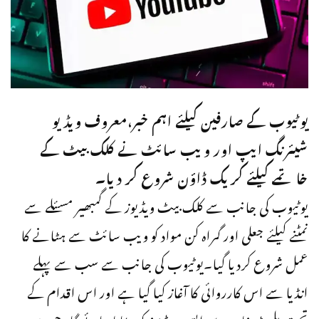
یوٹیوب کے صارفین کیلئے اہم خبر،معروف ویڈیو
شیئرنگ ایپ اور ویب سائٹ نے کلک بیٹ کے
خاتمے کیلئے کریک ڈاؤن شروع کر دیا۔
یوٹیوب کی جانب سے کلک بیٹ ویڈیوز کے گمبھیر مسئلے سے
نمٹنے کیلئے جعلی اور گمراہ کن مواد کو ویب سائٹ سے ہٹانے کا
عمل شروع کردیا گیا۔یوٹیوب کی جانب سے سب سے پہلے
انڈیا سے اس کارروائی کا آغاز کیا گیا ہے اور اس اقدام کے
تحت پلیٹ فارم سے ایسی ویڈیوز کو ہٹایا جائے گا، جن میں