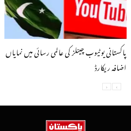
پاکستانی یوٹیوب چینلز کی عالمی رسائی میں نمایاں
اضافہ ریکارڈ