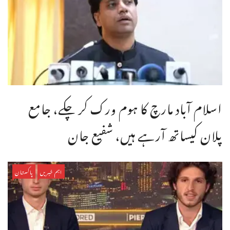
اسلام آباد مارچ کا ہوم ورک کر چکے، جامع
پلان کیساتھ آرہے ہیں، شفیع جان
اہم خبریں
پاکستان