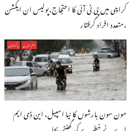
کراچی میں پی ٹی آئی کا احتجاج،پولیس ان ایکشن
،متعدد افراد گرفتار
اہم خبریں
پاکستان
مون سون بارشوں کا نیا اسپیل، این ڈی ایم
اے نے خطرے کی گھنٹی بجا ...