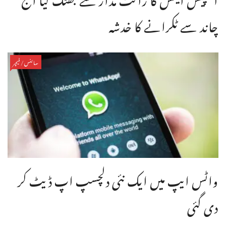
چاند سے ٹکرانے کا خدشہ
سائنس/فیچر
واٹس ایپ میں ایک نئی دلچسپ اپ ڈیٹ کر
دی گئی