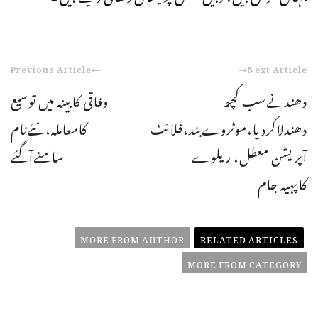
Previous Article
Next Article
دھندنےسب کچھ
وفاقی کابینہ میں توسیع
دھندلاکردیا،موٹروےبند،فلائٹ
کامعاملہ،نئےنام
آپریشن معطل، ریلوے
سامنےآگئے
کاپہیہ جام
MORE FROM AUTHOR
RELATED ARTICLES
MORE FROM CATEGORY