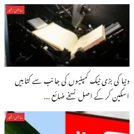
سائنس/فیچر
دنیا کی بڑی ٹیک کمپنیوں کی جانب سے کتابیں
اسکین کر کے اصل نسخے ضائع ...
سائنس/فیچر