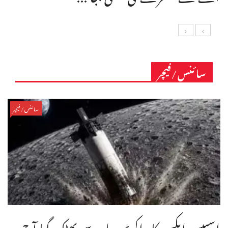
سائنس/فیچر
سائنس/فیچر
اسپیس ایکس کا راکٹ مدار سے بھٹک گیا آج