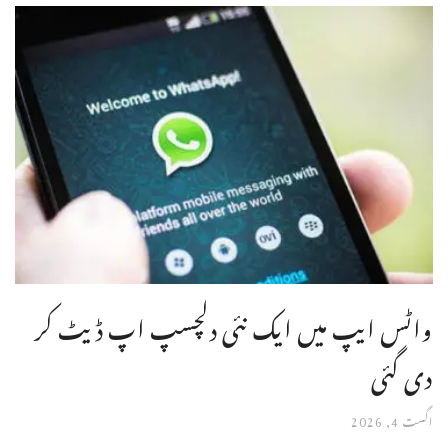
واٹس ایپ میں ایک نئی دلچسپ اپ ڈیٹ کر
دی گئی
اگست 4, 2026