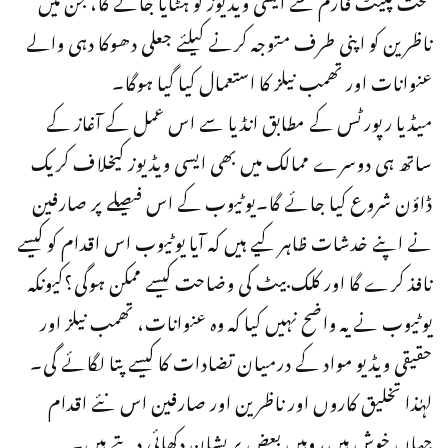
ناظرین کو اپنی طرف متوجہ کرنے کیلئے جعلی دھوکا دہی والے
عنوانات اور تھمب نیلز کا استعمال کیا گیا ہوگا۔
میڈیا رپورٹس کے مطابق انڈیا سے اس عمل کے آغاز کے
ساتھ ہی دوسرے ممالک میں بھی ایسی ویڈیوز کیخلاف کریک
ڈاؤن شروع کیا جائے گا۔یوٹیوب کے اس فیصلے پر صارفین
نے اپنے خدشات ظاہر کیے ہیں کہ آیا یوٹیوب اس اقدام کو کیسے
نافذ کرے گا اور کلک بیٹ کی وضاحت کیسے ممکن ہوگی؟کیونکہ
یوٹیوب نے یہ واضح نہیں کیا کہ وہ عنوانات، تھمب نیلز اور
حقیقی ویڈیو مواد کے درمیان تضادات کا کیسے پتا لگائے گی۔
لہٰذا تخلیق کاروں اور ناظرین اور صارفین اس نئے اقدام
جہاں خوش ہیں، وہیں بعض پریشان دکھائی دیتے ہیں۔