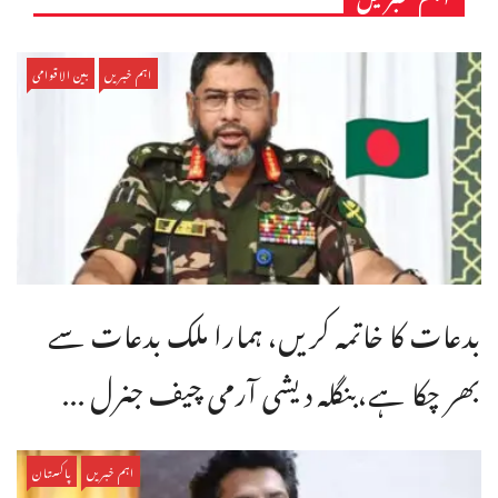
اہم خبریں
بین الاقوامی
بدعات کا خاتمہ کریں، ہمارا ملک بدعات سے
بھر چکا ہے،بنگله دیشی آرمی چیف جنرل ...
اہم خبریں
پاکستان