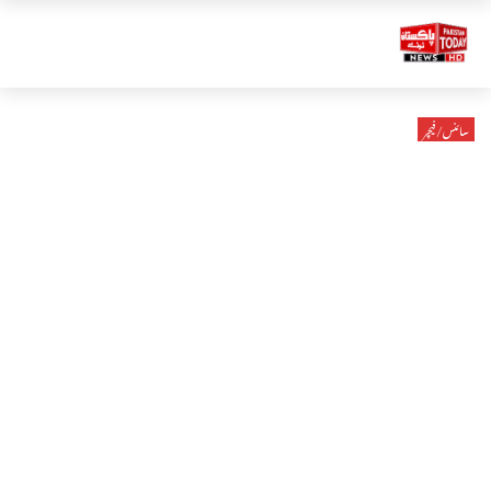
سائنس/فیچر