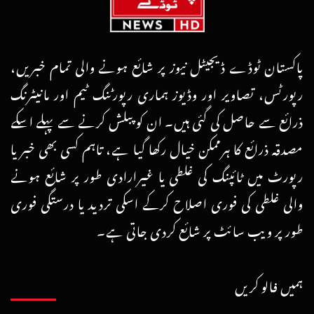
پاکستان ٹوڈے ڈیجیٹل نیوز پر شائع ہونے والی تمام خبریں،
رپورٹس، تصاویر اور وڈیوز ہماری رپورٹنگ ٹیم اور مانیٹرنگ
ذرائع سے حاصل کی گئی ہیں۔ ان کو پبلش کرنے سے پہلے اسکے
مصدقہ ذرائع کا ہرممکن خیال رکھا گیا ہے، تاہم کسی بھی خبر یا
رپورٹ میں ٹائپنگ کی غلطی یا غیرارادی طور پر شائع ہونے
والی غلطی کی فوری اصلاح کرکے اسکی تردید یا درستگی فوری
طور پر ویب سائٹ پر شائع کردی جاتی ہے۔
ہمیں فالو کریں