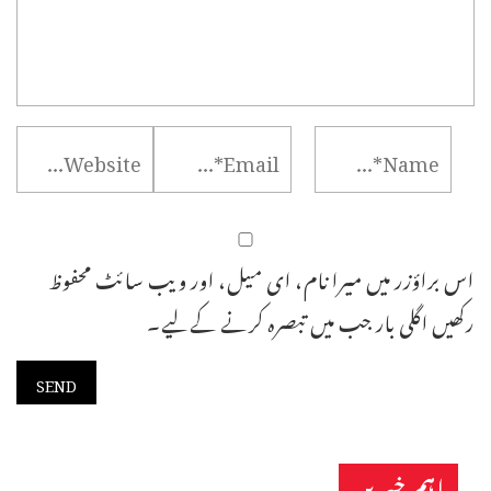
اس براؤزر میں میرا نام، ای میل، اور ویب سائٹ محفوظ
رکھیں اگلی بار جب میں تبصرہ کرنے کےلیے۔
اہم خبریں