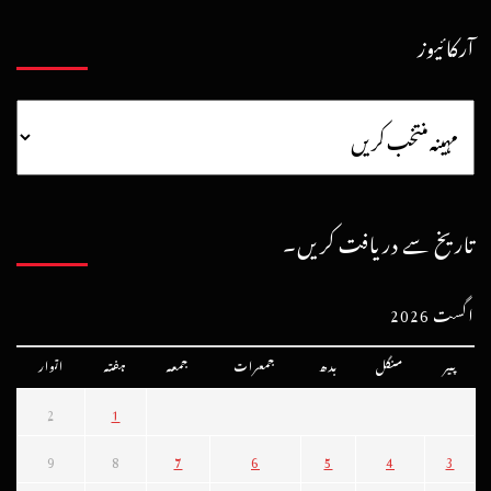
آرکائیوز
تاریخ سے دریافت کریں۔
اگست 2026
پیر
منگل
بدھ
جمعرات
جمعہ
ہفتہ
اتوار
2
1
9
8
7
6
5
4
3