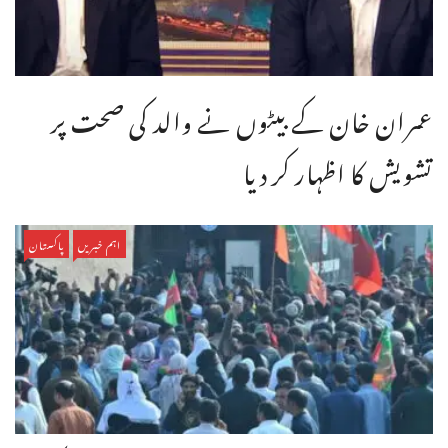
عمران خان کے بیٹوں نے والد کی صحت پر
تشویش کا اظہار کر دیا
اہم خبریں
پاکستان