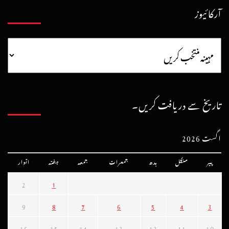
آرکائیوز
تاریخ سے دریافت کریں۔
اگست 2026
پیر
منگل
بدھ
جمعرات
جمعہ
ہفتہ
اتوار
2
1
9
8
7
6
5
4
3
16
15
14
13
12
11
10