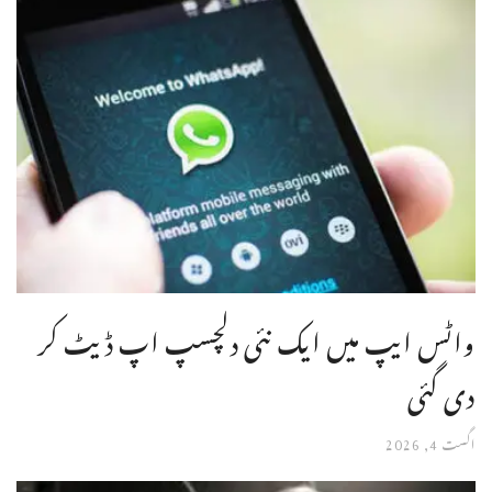
واٹس ایپ میں ایک نئی دلچسپ اپ ڈیٹ کر
دی گئی
اگست 4, 2026