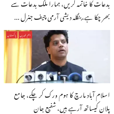
بدعات کا خاتمہ کریں، ہمارا ملک بدعات سے
بھر چکا ہے،بنگله دیشی آرمی چیف جنرل ...
اہم خبریں
پاکستان
اسلام آباد مارچ کا ہوم ورک کر چکے، جامع
پلان کیساتھ آرہے ہیں، شفیع جان