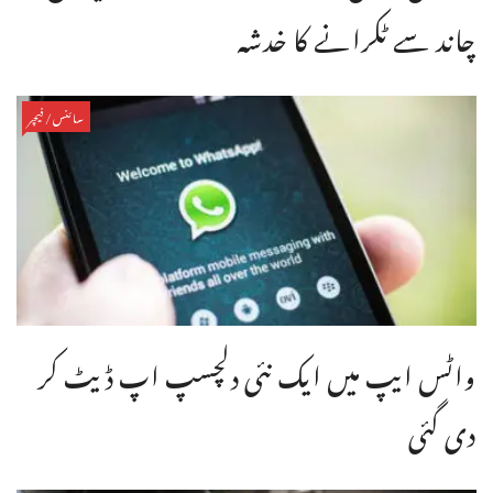
چاند سے ٹکرانے کا خدشہ
سائنس/فیچر
واٹس ایپ میں ایک نئی دلچسپ اپ ڈیٹ کر
دی گئی