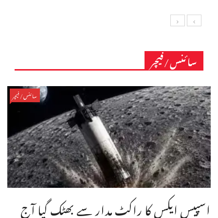
سائنس/فیچر
سائنس/فیچر
اسپیس ایکس کا راکٹ مدار سے بھٹک گیا آج