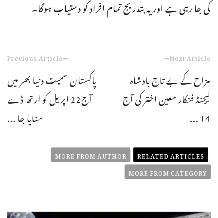
کی جا رہی ہے اور یہ بتدریج تمام افراد کو دستیاب ہوگا۔
Previous Article
Next Article
مزاح کے بے تاج بادشاہ
پاکستان سمیت دنیا بھر میں
لیجنڈ فنکار معین اختر کی آج
آج22 اپریل کو ارتھ ڈے
14 ...
منایا جا ...
MORE FROM AUTHOR
RELATED ARTICLES
MORE FROM CATEGORY