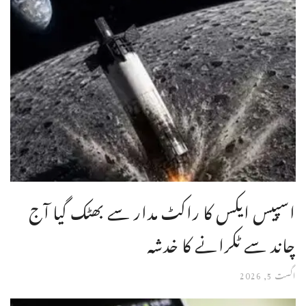
اسپیس ایکس کا راکٹ مدار سے بھٹک گیا آج
چاند سے ٹکرانے کا خدشہ
اگست 5, 2026