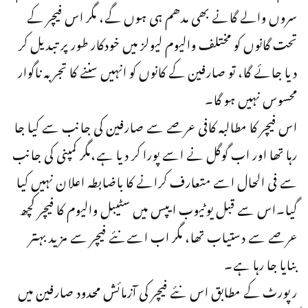
سروں والے گانے بھی مدھم ہی ہوں گے، مگر اس فیچر کے
تحت گانوں کو مختلف والیوم لیولز میں خودکار طور پر تبدیل کر
دیا جائے گا، تو صارفین کے کانوں کو انہیں سننے کا تجربہ ناگوار
محسوس نہیں ہو گا۔
اس فیچر کا مطالبہ کافی عرصے سے صارفین کی جانب سے کیا جا
رہا تھا اور اب گوگل نے اسے پورا کر دیا ہے،مگر کمپنی کی جانب
سے فی الحال اسے متعارف کرانے کا باضابطہ اعلان نہیں کیا
گیا۔اس سے قبل یوٹیوب ایپس میں سٹیبل والیوم کا فیچر کچھ
عرصے سے دستیاب تھا، مگر اب اسےنئے فیچر سے مزید بہتر
بنایا جا رہا ہے۔
رپورٹ کے مطابق اس نئے فیچر کی آزمائش محدود صارفین میں