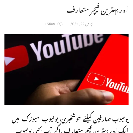
اوربہترین فیچر متعارف
اپریل 22, 2025
0
158
یوٹیوب صارفین کیلئے خوشخبری، یوٹیوب میوزک میں
ایک اوربہترین فیچر متعارف ،اگر آپ بھی یوٹیوب