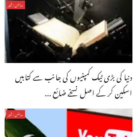
سائنس/فیچر
دنیا کی بڑی ٹیک کمپنیوں کی جانب سے کتابیں
اسکین کر کے اصل نسخے ضائع ...
سائنس/فیچر