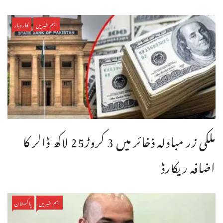
اہم خبریں
کاروبار
ملکی زر مبادلہ ذخائر میں 3 کروڑ25 لاکھ ڈالر کا
اضافہ ریکارڈ
اہم خبریں
پاکستان