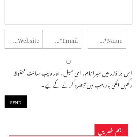
اس براؤزر میں میرا نام، ای میل، اور ویب سائٹ محفوظ
رکھیں اگلی بار جب میں تبصرہ کرنے کےلیے۔
اہم خبریں