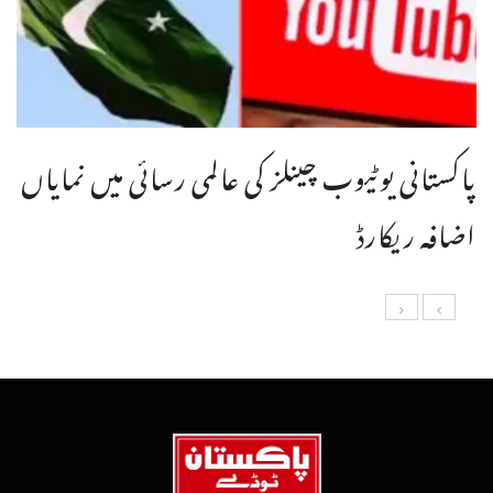
پاکستانی یوٹیوب چینلز کی عالمی رسائی میں نمایاں
اضافہ ریکارڈ