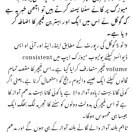
میوزک پر گانے سننا پسند کرتے ہیں تو اچھی خبر یہ ہے
کہ گوگل نے اس میں ایک اور بہترین فیچر کا اضافہ کر
دیا ہے۔
9 ٹو 5 گوگل کی رپورٹ کے مطابق اینڈرائیڈ اور آئی او ایس
ڈیوائسز کیلئے یوٹیوب میوزک ایپ میں consistent
volume فیچر متعارف کرایا گیا ہے۔اس فیچر کا مقصد تمام
گانوں کیلئے ایک جیسے والیوم رینج کو استعمال کرنا ہے،یعنی اگر
کوئی گانا بہت زیادہ آواز والا ہے یا کوئی گانا بہت مدھم آواز کا
ہے تو اس فیچر کی بدولت دونوں کو سننے کا تجربہ لگ بھگ ایک
جیسا ہی محسوس ہوگا۔
تاہم بلند آواز والے گانے بلند آواز کے ہی ہوں گے اور مدھم