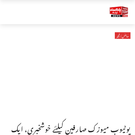
سائنس/فیچر
یوٹیوب میوزک صارفین کیلئے خوشخبری، ایک