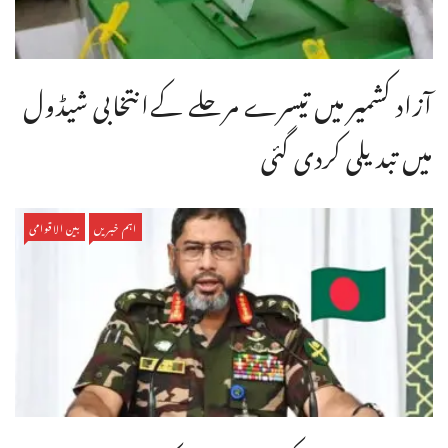
آزاد کشمیر میں تیسرے مرحلے کےانتخابی شیڈول
میں تبدیلی کردی گئی
اہم خبریں
بین الاقوامی