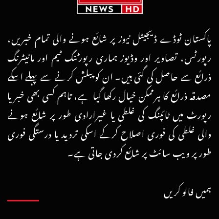
پاکستان ٹوڈے ڈیجیٹل نیوز پر شائع ہونے والی تمام خبریں،
رپورٹس، تصاویر اور وڈیوز ہماری رپورٹنگ ٹیم اور مانیٹرنگ
ذرائع سے حاصل کی گئی ہیں۔ ان کو پبلش کرنے سے پہلے اسکے
مصدقہ ذرائع کا ہرممکن خیال رکھا گیا ہے، تاہم کسی بھی خبر یا
رپورٹ میں ٹائپنگ کی غلطی یا غیرارادی طور پر شائع ہونے
والی غلطی کی فوری اصلاح کرکے اسکی تردید یا درستگی فوری
طور پر ویب سائٹ پر شائع کردی جاتی ہے۔
ہمیں فالو کریں