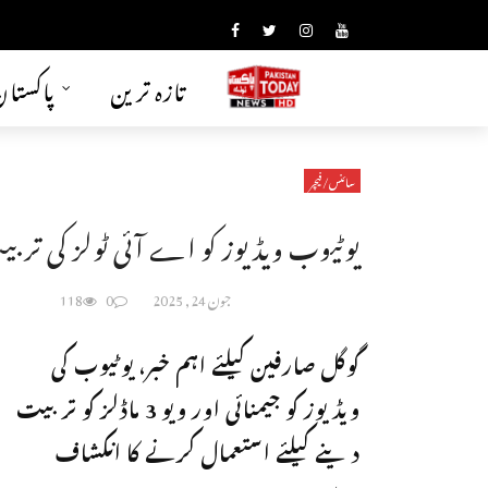
تازہ ترین
پاکستا
سائنس/فیچر
یوٹیوب ویڈیوز کو اے آئی ٹولز کی تر
جون 24, 2025
0
118
گوگل صارفین کیلئے اہم خبر، یوٹیوب کی
ویڈیوز کو جیمنائی اور ویو 3 ماڈلز کو تربیت
دینے کیلئے استعمال کرنے کا انکشاف