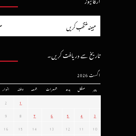
آرکائیوز
تاریخ سے دریافت کریں۔
اگست 2026
پیر
منگل
بدھ
جمعرات
جمعہ
ہفتہ
اتوار
2
1
9
8
7
6
5
4
3
16
15
14
13
12
11
10