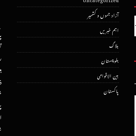
آزاد جموں و کشمیر
اہم خبریں
پ
ت
بلاگ
ر
بلوچستان
ہ
بین الاقوامی
ذ
پاکستان
خ
پ
ا
ش