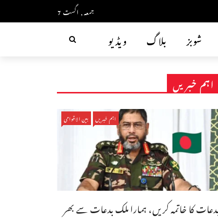
جمعہ, اگست 7
شوبز
بلاگ
ویڈیو
اہم خبریں
اہم خبریں
بین الاقوامی
دعات کا خاتمہ کریں، ہمارا ملک بدعات سے بھر