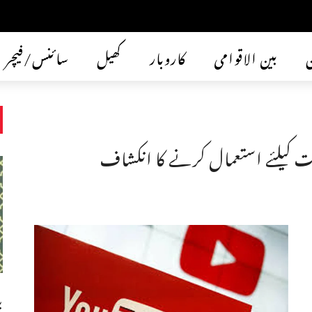
ن
بین الاقوامی
کاروبار
کھیل
سائنس/فیچر
بیت کیلئے استعمال کرنے کا انکشاف
ب