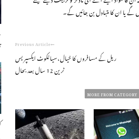
یں گے یا ان کا متبادل بن جائیں گے۔
ع
Previous Article
ت
ریل کے مسافروں کا خیال،سیالکوٹ ایکسپریس
ٹرین 12 سال بعد بحال
MORE FROM CATEGORY
ک
،