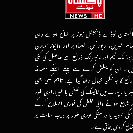
اکستان ٹوڈے ڈیجیٹل نیوز پر شائع ہونے والی
مام خبریں، رپورٹس، تصاویر اور وڈیوز ہماری
پورٹنگ ٹیم اور مانیٹرنگ ذرائع سے حاصل کی گئی
یں۔ ان کو پبلش کرنے سے پہلے اسکے مصدقہ
رائع کا ہرممکن خیال رکھا گیا ہے، تاہم کسی بھی
بر یا رپورٹ میں ٹائپنگ کی غلطی یا غیرارادی طور
ر شائع ہونے والی غلطی کی فوری اصلاح کرکے
سکی تردید یا درستگی فوری طور پر ویب سائٹ پر
ائع کردی جاتی ہے۔