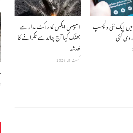
یں ایک نئی دلچسپ
اسپیس ایکس کا راکٹ مدار سے
دی گئی
بھٹک گیا آج چاند سے ٹکرانے کا
خدشہ
اگست 5, 2026
م
ا