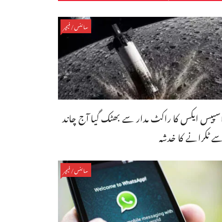
سائنس/فیچر
سپیس ایکس کا راکٹ مدار سے بھٹک گیا آج چاند
ے ٹکرانے کا خدشہ
سائنس/فیچر