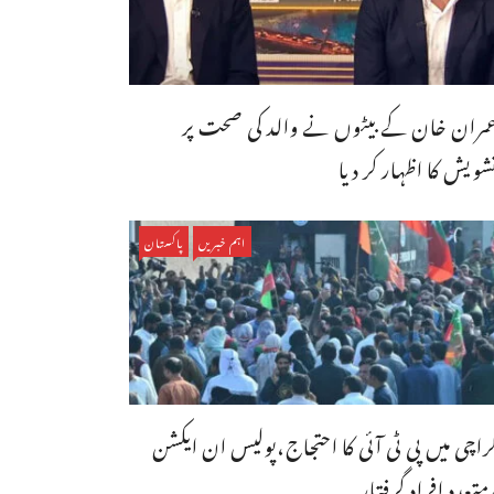
مران خان کے بیٹوں نے والد کی صحت پر
شویش کا اظہار کر دیا
اہم خبریں
پاکستان
راچی میں پی ٹی آئی کا احتجاج،پولیس ان ایکشن
متعدد افراد گرفتار