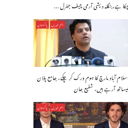
کا ہے،بنگله دیشی آرمی چیف جنرل ...
اہم خبریں
پاکستان
سلام آباد مارچ کا ہوم ورک کر چکے، جامع پلان
یساتھ آرہے ہیں، شفیع جان
اہم خبریں
پاکستان