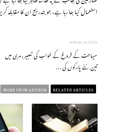
استعمال کیا جا رہا ہے، جو بتدریج ان کا مقابلہ کر
Next Article
سیاحت کے فروغ کے خواب کی تعبیر،مری میں
تین نئے پارکوں کی ...
MORE FROM AUTHOR
RELATED ARTICLES