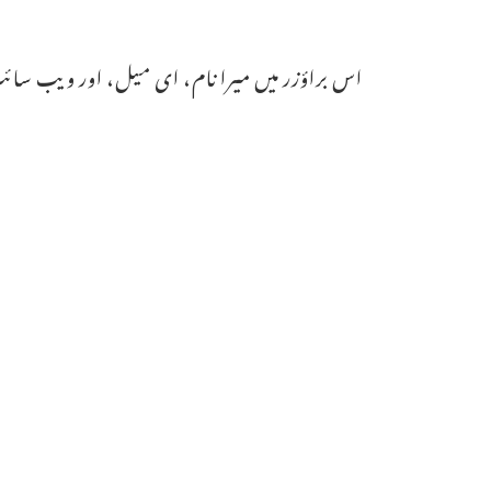
اس براؤزر میں میرا نام، ای میل، اور ویب سائٹ