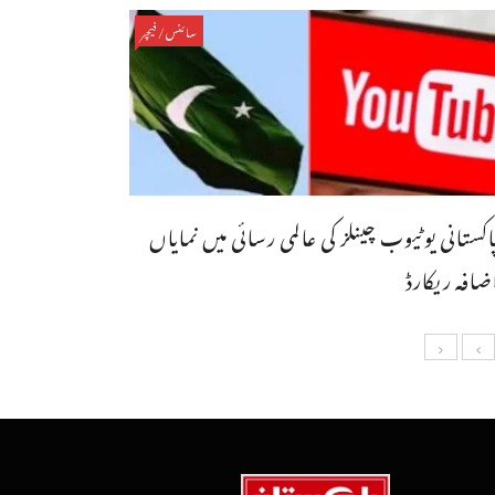
سائنس/فیچر
اکستانی یوٹیوب چینلز کی عالمی رسائی میں نمایاں
ضافہ ریکارڈ