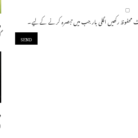
 محفوظ رکھیں اگلی بار جب میں تبصرہ کرنے کےلیے۔
و
گ
د
ا