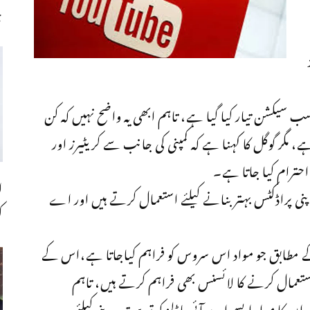
چ
ے ایک سب سیکشن تیار کیا گیا ہے، تاہم ابھی یہ واضح نہیں کہ کن
ہے، مگر گوگل کا کہنا ہے کہ کمپنی کی جانب سے کریٹیرز اور
احترام کیا جاتا ہے۔
ا
پنی پراڈکٹس بہتر بنانے کیلئے استعمال کرتے ہیں اور اے
ک
 مطابق جو مواد اس سروس کو فراہم کیاجاتا ہے،اس کے
استعمال کرنے کا لائسنس بھی فراہم کرتے ہیں، تاہم
ان کا مواد ایسے اے آئی ماڈلز کو تربیت دینے کیلئے