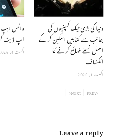
دنیا کی بڑی ٹیک کمپنیوں کی
واٹس ایپ م
جانب سے کتابیں اسکین کر کے
اپ ڈیٹ کر 
اصل نسخے ضائع کرنے کا
اگست 4, 2026
انکشاف
اگست 1, 2026
NEXT
PREV
Leave a reply