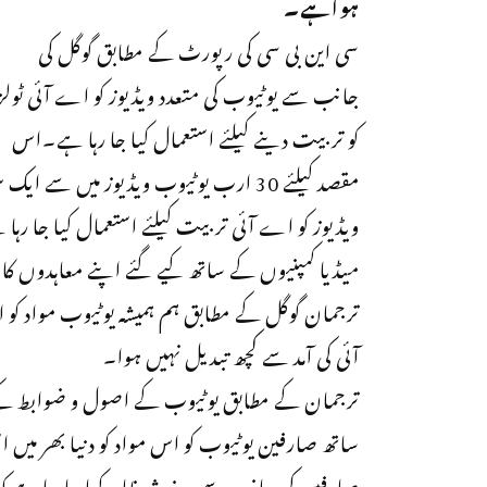
ہواہے۔
سی این بی سی کی رپورٹ کے مطابق گوگل کی
جانب سے یوٹیوب کی متعدد ویڈیوز کو اے آئی ٹولز
کو تربیت دینے کیلئے استعمال کیا جا رہا ہے۔اس
مقصد کیلئے 30 ارب یوٹیوب ویڈیوز میں س
ویڈیوز کو اے آئی تربیت کیلئے استعمال کیا جا رہا 
میڈیا کمپنیوں کے ساتھ کیے گئے اپنے معاہدوں کا 
ترجمان گوگل کے مطابق ہم ہمیشہ یوٹیوب مواد کو ا
آئی کی آمد سے کچھ تبدیل نہیں ہوا۔
ترجمان کے مطابق یوٹیوب کے اصول و ضوابط کے
ساتھ صارفین یوٹیوب کو اس مواد کو دنیا بھر میں 
صارفین کی جانب سے یہ خدشہ ظاہر کیا جا رہا ہے کہ 