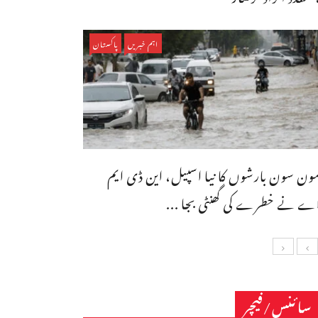
اہم خبریں
پاکستان
ون سون بارشوں کا نیا اسپیل، این ڈی ایم
ے نے خطرے کی گھنٹی بجا ...
سائنس/فیچر