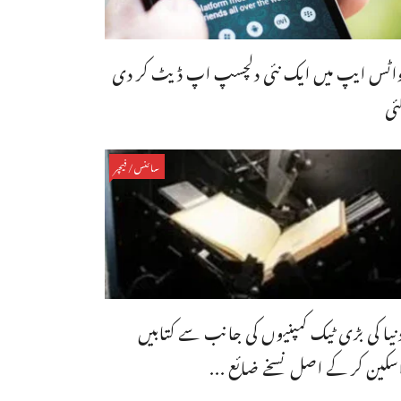
اٹس ایپ میں ایک نئی دلچسپ اپ ڈیٹ کر دی
ئی
سائنس/فیچر
نیا کی بڑی ٹیک کمپنیوں کی جانب سے کتابیں
سکین کر کے اصل نسخے ضائع ...