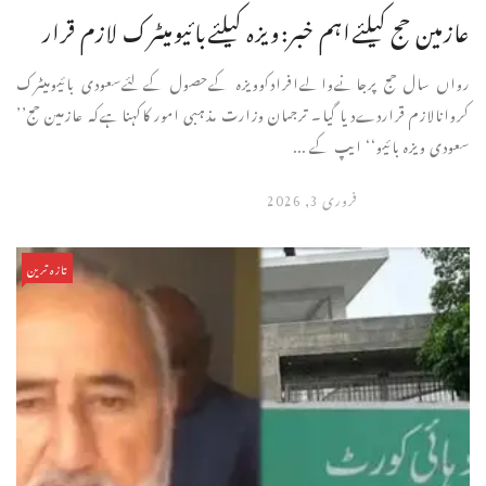
عازمین حج کیلئےاہم خبر:ویزہ کیلئےبائیومیٹرک لازم قرار
رواں سال حج پرجانےوالےافرادکوویزہ کےحصول کےلئےسعودی بائیومیٹرک
کروانالازم قراردےدیا گیا۔ ترجمان وزارت مذہبی امور کاکہناہےکہ عازمین حج’’
سعودی ویزہ بائیو‘‘ ایپ کے ...
فروری 3, 2026
تازہ ترین