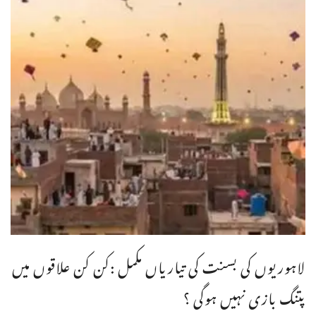
لاہوریوں کی بسنت کی تیاریاں مکمل :کن کن علاقوں میں
پتنگ بازی نہیں ہوگی ؟