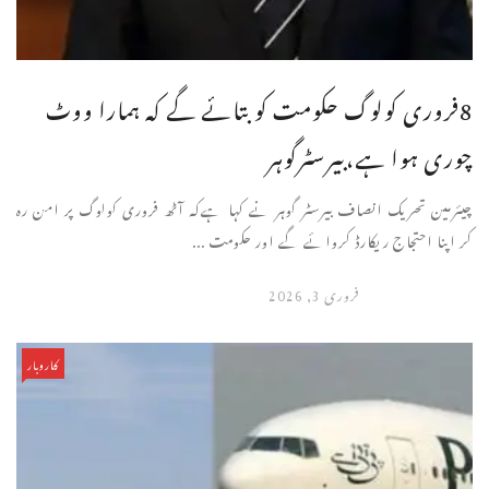
8فروری کولوگ حکومت کو بتائے گے کہ ہمارا ووٹ
چوری ہوا ہے،بیرسٹرگوہر
چیئرمین تحریک انصاف بیرسٹر گوہر نے کہا ہےکہ آٹھ فروری کولوگ پر امن رہ
کر اپنا احتجاج ریکارڈ کروائے گے اور حکومت ...
فروری 3, 2026
کاروبار