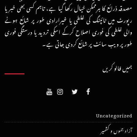
مصدقہ ذرائع کا ہرممکن خیال رکھا گیا ہے، تاہم کسی بھی خبر یا
رپورٹ میں ٹائپنگ کی غلطی یا غیرارادی طور پر شائع ہونے
والی غلطی کی فوری اصلاح کرکے اسکی تردید یا درستگی فوری
طور پر ویب سائٹ پر شائع کردی جاتی ہے۔
ہمیں فالو کریں
Uncategorized
آزاد جموں و کشمیر