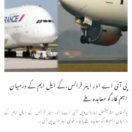
پی آئی اے اور ایئر فرانس،کے ایل ایم کے درمیان
اہم کارگو معاہدہ طے
پاکستان انٹرنیشنل ایئرلائن(پی آئی اے) اور ایئر فرانس کے ایل ایم کے
درمیان اہم کارگو معاہدہ طےپاگیا۔ قومی ایئر لائن پی آئی ...