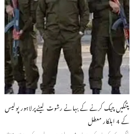
پتنگیں چیک کرنے کے بہانے رشوت لینےپرلاہور پولیس
کے 4 اہلکار معطل