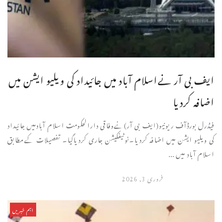
ایف بی آر نےاسلام آباد میں جائیداد کی ویلیو ایشن میں
اضافہ کردیا
فیڈرل بورڈآف ریونیو(ایف بی آر)نےوفاقی دارالحکومت اسلام آبادمیں جائیداد
کی ویلیو ایشن میں اضافہ کردیا۔نوٹیفکیشن جاری کردیاگیا۔ تفصیلات کےمطابق
اسلام آباد میں ...
فروری 3, 2026
اہم خبریں