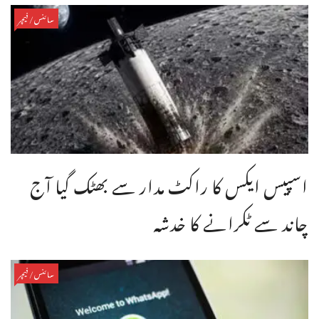
سائنس/فیچر
اسپیس ایکس کا راکٹ مدار سے بھٹک گیا آج
چاند سے ٹکرانے کا خدشہ
سائنس/فیچر