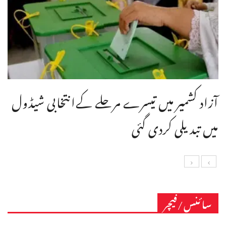
آزاد کشمیر میں تیسرے مرحلے کےانتخابی شیڈول
میں تبدیلی کردی گئی
سائنس/فیچر