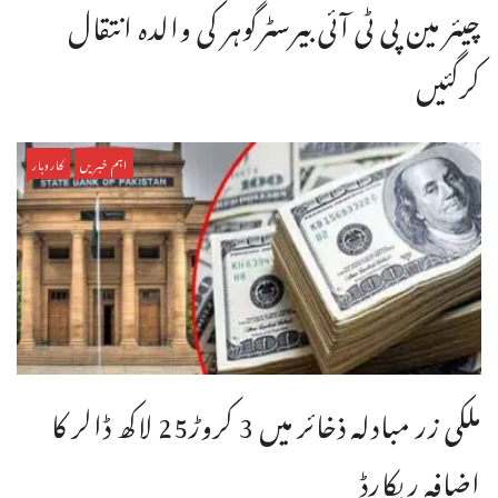
چیئر مین پی ٹی آئی بیرسٹرگوہر کی والدہ انتقال
کرگئیں
اہم خبریں
کاروبار
ملکی زر مبادلہ ذخائر میں 3 کروڑ25 لاکھ ڈالر کا
اضافہ ریکارڈ