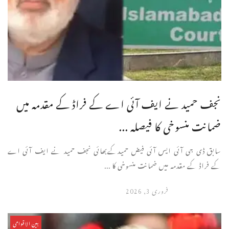
نجف حمید نے ایف آئی اے کے فراڈ کے مقدمہ میں
ضمانت منسوخی کا فیصلہ ...
سابق ڈی جی آئی ایس آئی فیض حمیدکےبھائی نجف حمید نے ایف آئی اے
کے فراڈ کے مقدمہ میں ضمانت منسوخی کا ...
فروری 3, 2026
بین الاقوامی