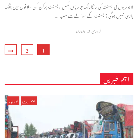
لاہوریوں کی بسنت کی رنگارنگ تیاریاں مکمل ، بسنت پرکن کن علاقوں میں پتنگ
بازی نہیں ہوگی ؟ بسنت کے حوالےسے سب ...
فروری 3, 2026
2
1
اہم خبریں
اہم خبریں
کاروبار