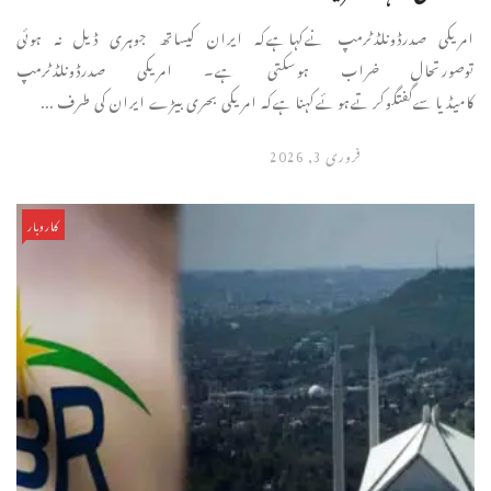
امریکی صدرڈونلڈٹرمپ نےکہاہےکہ ایران کیساتھ جوہری ڈیل نہ ہوئی
توصورتحال خراب ہوسکتی ہے۔ امریکی صدرڈونلڈٹرمپ
کامیڈیاسےگفتگوکرتےہوئےکہناہےکہ امریکی بحری بیڑے ایران کی طرف ...
فروری 3, 2026
کاروبار