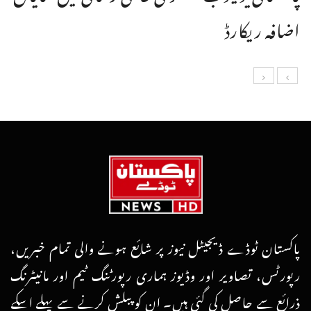
اضافہ ریکارڈ
پاکستان ٹوڈے ڈیجیٹل نیوز پر شائع ہونے والی تمام خبریں،
رپورٹس، تصاویر اور وڈیوز ہماری رپورٹنگ ٹیم اور مانیٹرنگ
ذرائع سے حاصل کی گئی ہیں۔ ان کو پبلش کرنے سے پہلے اسکے