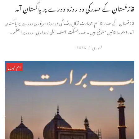
قازقستان کے صدرکی دو روزہ دورے پر پاکستان آمد
قازقستان کے صدر قاسم جومارت توکایووف کی دو روزہ سرکاری دورے پر پاکستان
آمد،اہم ملاقاتیں متوقع ہیں۔ صدرمملکت آصف علی زرداری اوروزیراعظم ...
فروری 3, 2026
اہم خبریں