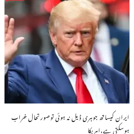
ایران کیساتھ جوہری ڈیل نہ ہوئی توصورتحال خراب
ہوسکتی ہے،امریکا