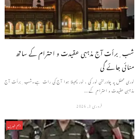
شب ِبرأت آج مذہبی عقیدت و احترام کے ساتھ
منائی جائے گی
نوری محفل پہ چادر تنی نور کی ، نور پھیلا ہوا آج کی رات ہے۔شب ِبرأت آج
مذہبی عقیدت و احترام کے ...
فروری 3, 2026
اہم خبریں