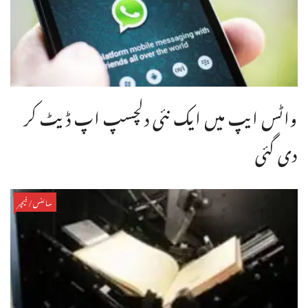
واٹس ایپ میں ایک نئی دلچسپ اپ ڈیٹ کر
دی گئی
سائنس/فیچر