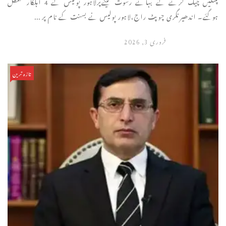
پتنگیں چیک کرنے کے بہانے رشوت لینےپرلاہور پولیس کے 4 اہلکار معطل
ہوگئے۔ اندھیرنگری چوپٹ راج،لاہور پولیس نے بسنت کے نام پر ...
فروری 3, 2026
تازہ ترین