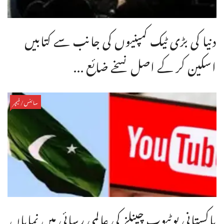
دنیا کی بڑی ٹیک کمپنیوں کی جانب سے کتابیں
اسکین کر کے اصل نسخے ضائع ...
سائنس/فیچر
پاکستانی یوٹیوب چینلز کی عالمی رسائی میں نمایاں