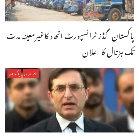
پاکستان گڈز ٹرانسپورٹ اتحاد کاغیرمعینہ مدت
تک ہڑتال کا اعلان
اہم خبریں
پاکستان