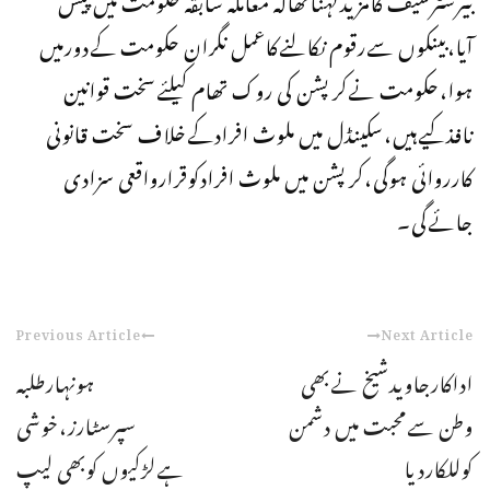
آیا،بینکوں سےرقوم نکالنےکاعمل نگران حکومت کےدورمیں
ہوا،حکومت نےکرپشن کی روک تھام کیلئےسخت قوانین
نافذکیےہیں،سکینڈل میں ملوث افرادکےخلاف سخت قانونی
کارروائی ہوگی،کرپشن میں ملوث افرادکوقرارواقعی سزادی
جائےگی۔
Previous Article
Next Article
اداکارجاویدشیخ نےبھی
ہونہارطلبہ
وطن سےمحبت میں دشمن
سپرسٹارز،خوشی
کوللکاردیا
ہےلڑکیوں کوبھی لیپ