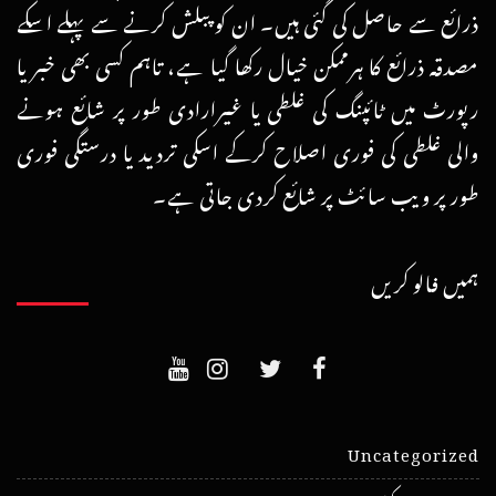
ذرائع سے حاصل کی گئی ہیں۔ ان کو پبلش کرنے سے پہلے اسکے
مصدقہ ذرائع کا ہرممکن خیال رکھا گیا ہے، تاہم کسی بھی خبر یا
رپورٹ میں ٹائپنگ کی غلطی یا غیرارادی طور پر شائع ہونے
والی غلطی کی فوری اصلاح کرکے اسکی تردید یا درستگی فوری
طور پر ویب سائٹ پر شائع کردی جاتی ہے۔
ہمیں فالو کریں
Uncategorized