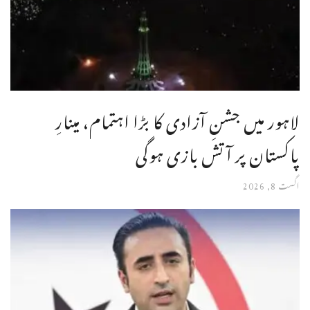
لاہور میں جشنِ آزادی کا بڑا اہتمام، مینارِ
پاکستان پر آتش بازی ہوگی
اگست 8, 2026