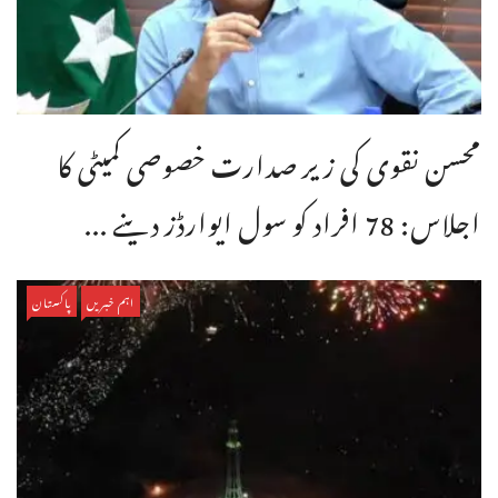
محسن نقوی کی زیر صدارت خصوصی کمیٹی کا
اجلاس: 78 افراد کو سول ایوارڈز دینے ...
اہم خبریں
پاکستان