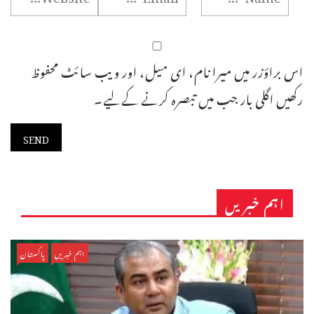
اس براؤزر میں میرا نام، ای میل، اور ویب سائٹ محفوظ
رکھیں اگلی بار جب میں تبصرہ کرنے کےلیے۔
اہم خبریں
اہم خبریں
پاکستان