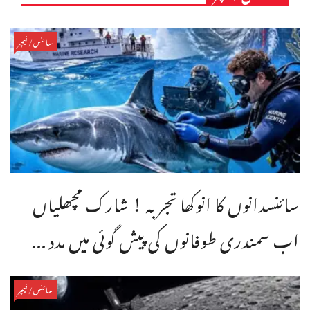
سائنس/فیچر
سائنسدانوں کا انوکھا تجربہ ! شارک مچھلیاں
اب سمندری طوفانوں کی پیش گوئی میں مدد ...
سائنس/فیچر