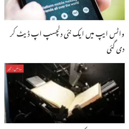
واٹس ایپ میں ایک نئی دلچسپ اپ ڈیٹ کر
دی گئی
سائنس/فیچر