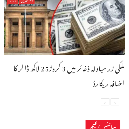
اہم خبریں
کاروبار
ملکی زر مبادلہ ذخائر میں 3 کروڑ25 لاکھ ڈالر کا
اضافہ ریکارڈ
سائنس/فیچر