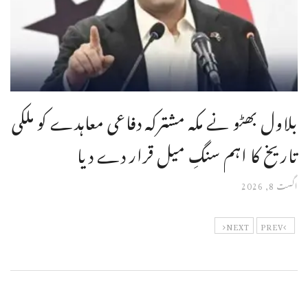
بلاول بھٹو نے مکہ مشترکہ دفاعی معاہدے کو ملکی
تاریخ کا اہم سنگِ میل قرار دے دیا
اگست 8, 2026
NEXT
PREV