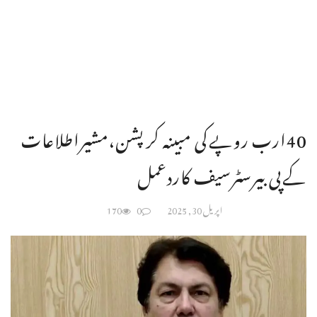
40ارب روپےکی مبینہ کرپشن،مشیراطلاعات
کےپی بیرسٹرسیف کاردعمل
اپریل 30, 2025
0
170