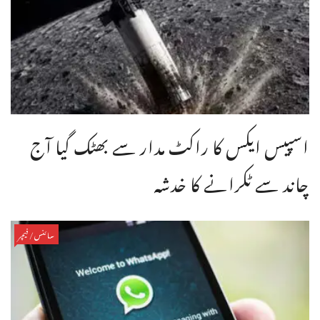
اسپیس ایکس کا راکٹ مدار سے بھٹک گیا آج
چاند سے ٹکرانے کا خدشہ
سائنس/فیچر