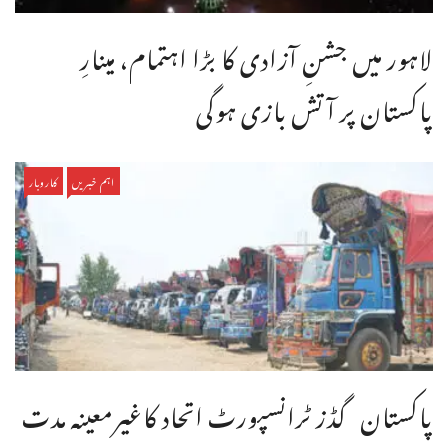
لاہور میں جشنِ آزادی کا بڑا اہتمام، مینارِ
پاکستان پر آتش بازی ہوگی
اہم خبریں
کاروبار
پاکستان گڈز ٹرانسپورٹ اتحاد کاغیرمعینہ مدت