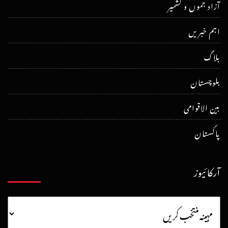
آزاد جموں و کشمیر
اہم خبریں
بلاگ
بلوچستان
بین الاقوامی
پاکستان
آرکائیوز