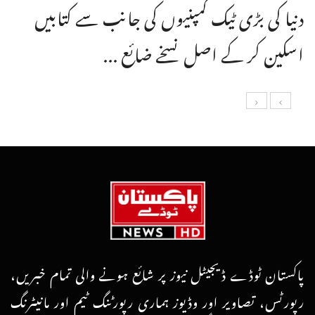
دنیا کی بڑی ٹیک کمپنیوں کی جانب سے کتابیں
اسکین کر کے اصل نسخے ضائع ...
پاکستان ٹوڈے ڈیجیٹل نیوز پر شائع ہونے والی تمام خبریں،
رپورٹس، تصاویر اور وڈیوز ہماری رپورٹنگ ٹیم اور مانیٹرنگ