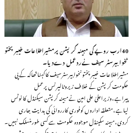
40ارب روپےکی مبینہ کرپشن پرمشیراطلاعات خیبر پختو
نخوا بیرسٹر سیف نےردعمل دےدیا۔
مشیراطلاعات خیبرپختونخوابیرسٹرسیف کاکہناتھاکہ کےپی
حکومت کر پشن کے خلاف زیروٹالیرنس پرعمل
پیراہے،وزیراعلیٰ علی امین نےمبینہ کرپشن سیکنڈل کا نوٹس
لیاہے،متعلقہ اداروں کوفوری کارروائی کی ہدایت جاری
کردی،مبینہ سکینڈل موجودہ حکومت سےکسی طورمنسلک نہیں۔
بیرسٹرسیف کامزیدکہناتھاکہ معاملہ سابقہ حکومت میں پیش