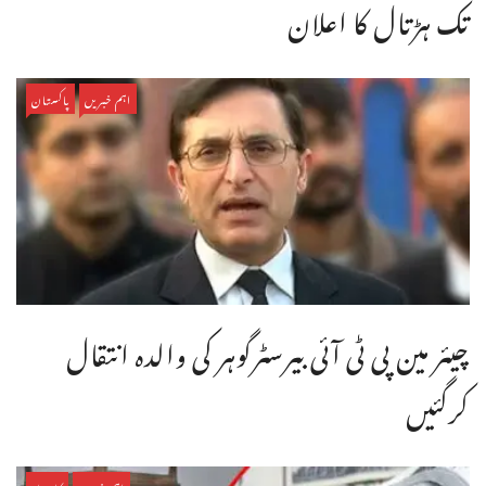
تک ہڑتال کا اعلان
اہم خبریں
پاکستان
چیئر مین پی ٹی آئی بیرسٹرگوہر کی والدہ انتقال
کرگئیں