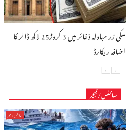
ملکی زر مبادلہ ذخائر میں 3 کروڑ25 لاکھ ڈالر کا
اضافہ ریکارڈ
سائنس/فیچر
سائنس/فیچر