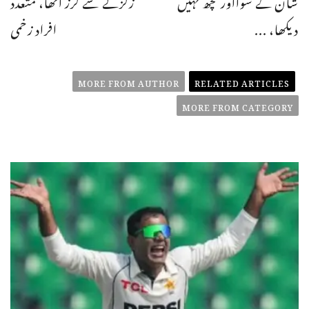
شان کے سوااور کچھ نہیں
زلزلے سے لرز اٹھا، متعدد
دیکھا، ...
افراد زخمی
MORE FROM AUTHOR
RELATED ARTICLES
MORE FROM CATEGORY