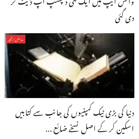
دی گئی
سائنس/فیچر
دنیا کی بڑی ٹیک کمپنیوں کی جانب سے کتابیں
اسکین کر کے اصل نسخے ضائع ...