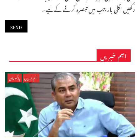
رکھیں اگلی بار جب میں تبصرہ کرنے کےلیے۔
اہم خبریں
اہم خبریں
پاکستان