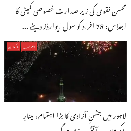
محسن نقوی کی زیر صدارت خصوصی کمیٹی کا
اجلاس: 78 افراد کو سول ایوارڈز دینے ...
اہم خبریں
پاکستان
لاہور میں جشنِ آزادی کا بڑا اہتمام، مینارِ
پاکستان پر آتش بازی ہوگی