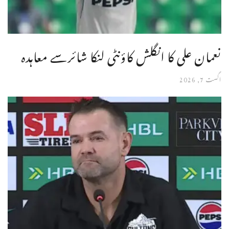
نعمان علی کا انگلش کاؤنٹی لنکا شائرسے معاہدہ
اگست 7, 2026