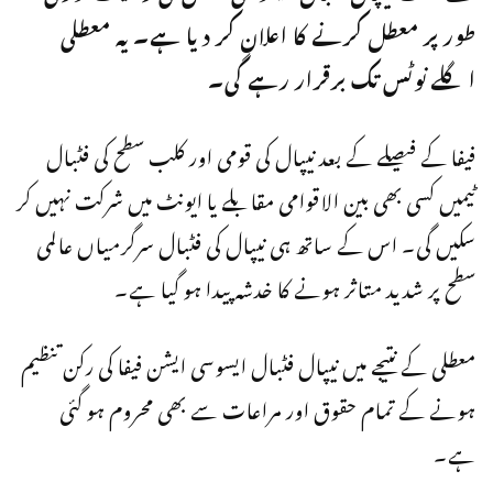
طور پر معطل کرنے کا اعلان کر دیا ہے۔ یہ معطلی
اگلے نوٹس تک برقرار رہے گی۔
فیفا کے فیصلے کے بعد نیپال کی قومی اور کلب سطح کی فٹبال
ٹیمیں کسی بھی بین الاقوامی مقابلے یا ایونٹ میں شرکت نہیں کر
سکیں گی۔ اس کے ساتھ ہی نیپال کی فٹبال سرگرمیاں عالمی
سطح پر شدید متاثر ہونے کا خدشہ پیدا ہو گیا ہے۔
معطلی کے نتیجے میں نیپال فٹبال ایسوسی ایشن فیفا کی رکن تنظیم
ہونے کے تمام حقوق اور مراعات سے بھی محروم ہو گئی
ہے۔