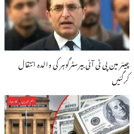
چیئر مین پی ٹی آئی بیرسٹرگوہر کی والدہ انتقال
کرگئیں
اہم خبریں
کاروبار