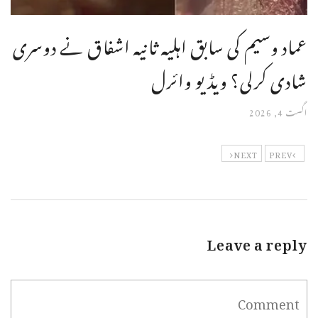
عماد وسیم کی سابق اہلیہ ثانیہ اشفاق نے دوسری
شادی کرلی؟ ویڈیو وائرل
اگست 4, 2026
NEXT
PREV
Leave a reply