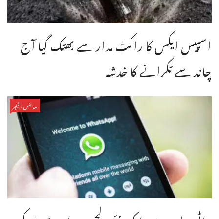
اسپیس ایکس کا راکٹ مدار سے بھٹک گیا آج
چاند سے ٹکرانے کا خدشہ
سائنس/فیچر
واٹس ایپ میں ایک نئی دلچسپ اپ ڈیٹ کر