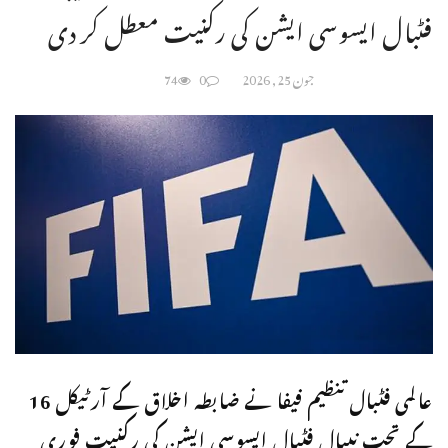
فٹبال ایسوسی ایشن کی رکنیت معطل کر دی
جون 25, 2026
0
74
عالمی فٹبال تنظیم فیفا نے ضابطہ اخلاق کے آرٹیکل 16
کے تحت نیپال فٹبال ایسوسی ایشن کی رکنیت فوری