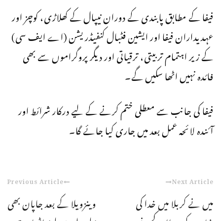
فیفا کے مطابق پابندی کے دوران نیپال کے کھلاڑی، کوچز اور
عہدیداران فیفا اور ایشین فٹبال کنفیڈریشن (اے ایف سی)
کے زیر اہتمام تربیتی، ترقیاتی اور دیگر پروگراموں سے بھی
فائدہ نہیں اٹھا سکیں گے۔
فیفا کی جانب سے معطلی ختم کرنے کے لیے درکار شرائط اور
آئندہ لائحہ عمل بعد میں جاری کیا جائے گا۔
Previous Article
Next Article
میں نے کربلا میں خدا کی
وینزویلا کے بعد جاپان بھی