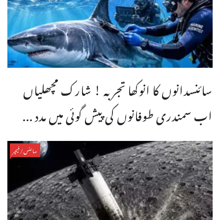
سائنسدانوں کا انوکھا تجربہ ! شارک مچھلیاں
اب سمندری طوفانوں کی پیش گوئی میں مدد ...
سائنس/فیچر