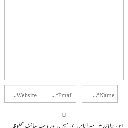
اس براؤزر میں میرا نام، ای میل، اور ویب سائٹ محفوظ