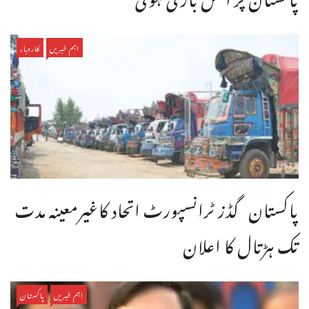
اہم خبریں
کاروبار
پاکستان گڈز ٹرانسپورٹ اتحاد کاغیرمعینہ مدت
تک ہڑتال کا اعلان
اہم خبریں
پاکستان