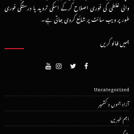
والی غلطی کی فوری اصلاح کرکے اسکی تردید یا درستگی فوری
طور پر ویب سائٹ پر شائع کردی جاتی ہے۔
ہمیں فالو کریں
Uncategorized
آزاد جموں و کشمیر
اہم خبریں
بلاگ