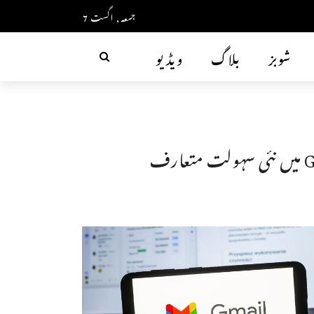
جمعہ, اگست 7
شوبز
بلاگ
ویڈیو