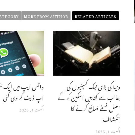
ATEGORY
MORE FROM AUTHOR
RELATED ARTICLES
دنیا کی بڑی ٹیک کمپنیوں کی
واٹس ایپ میں ایک ن
جانب سے کتابیں اسکین کر کے
اپ ڈیٹ کر دی گئی
اصل نسخے ضائع کرنے کا
اگست 4, 2026
انکشاف
اگست 1, 2026