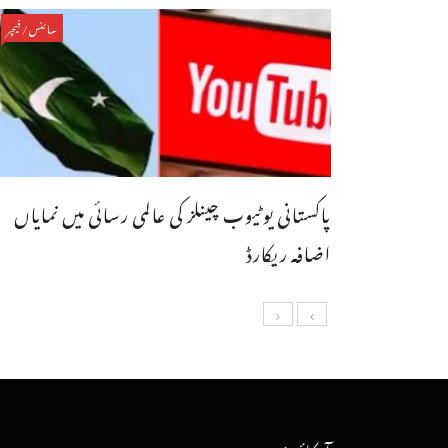
سائنس/فیچر
پاکستانی یوٹیوب چینلز کی عالمی رسائی میں نمایاں
اضافہ ریکارڈ