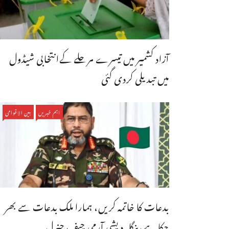
آزاد کشمیر میں تیسرے مرحلے کےانتخابی شیڈول
میں تبدیلی کردی گئی
اہم خبریں
بین الاقوامی
بدعات کا خاتمہ کریں، ہمارا ملک بدعات سے بھر
چکا ہے،بنگله دیشی آرمی چیف جنرل ...