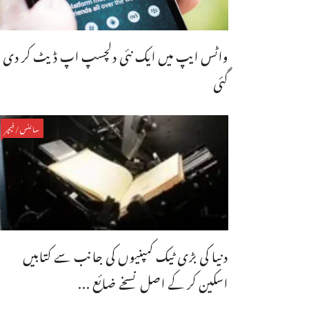
واٹس ایپ میں ایک نئی دلچسپ اپ ڈیٹ کر دی
گئی
سائنس/فیچر
دنیا کی بڑی ٹیک کمپنیوں کی جانب سے کتابیں
اسکین کر کے اصل نسخے ضائع ...