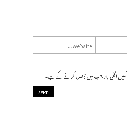
ھیں اگلی بار جب میں تبصرہ کرنے کےلیے۔