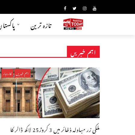
تازہ ترین
پاکستا
اہم خبریں
اہم خبریں
کاروبار
ملکی زر مبادلہ ذخائر میں 3 کروڑ25 لاکھ ڈالر کا