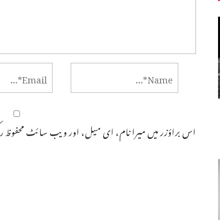
اس براؤزر میں میرا نام، ای میل، اور ویب سائٹ محفوظ رک