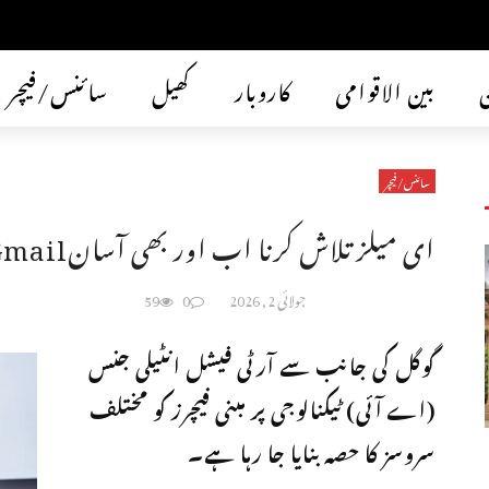
ن
بین الاقوامی
کاروبار
کھیل
سائنس/فیچر
سائنس/فیچر
ای میلز تلاش کرنا اب اور بھی آسانGmail میں نئی سہولت متعارف
جولائی 2, 2026
0
59
گوگل کی جانب سے آرٹی فیشل انٹیلی جنس
(اے آئی) ٹیکنالوجی پر مبنی فیچرز کو مختلف
سروسز کا حصہ بنایا جا رہا ہے۔