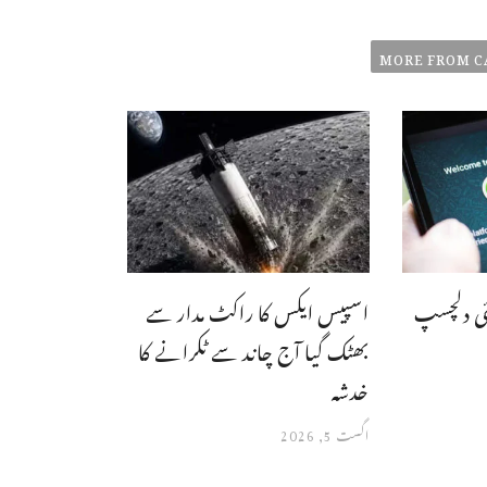
MORE FROM C
ئی دلچسپ
اسپیس ایکس کا راکٹ مدار سے
بھٹک گیا آج چاند سے ٹکرانے کا
خدشہ
اگست 5, 2026