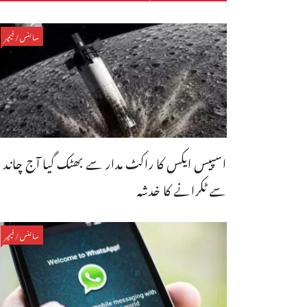
سائنس/فیچر
اسپیس ایکس کا راکٹ مدار سے بھٹک گیا آج چاند
سے ٹکرانے کا خدشہ
سائنس/فیچر