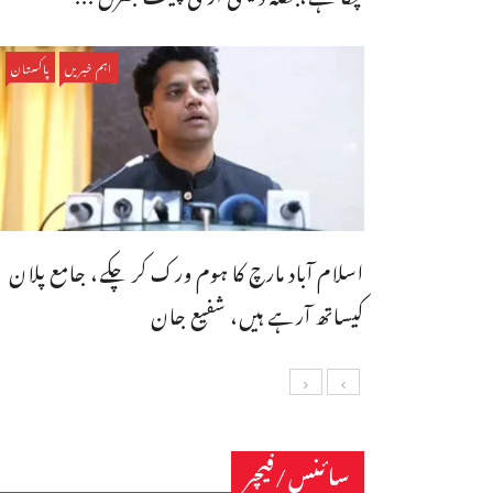
اہم خبریں
پاکستان
اسلام آباد مارچ کا ہوم ورک کر چکے، جامع پلان
کیساتھ آرہے ہیں، شفیع جان
سائنس/فیچر