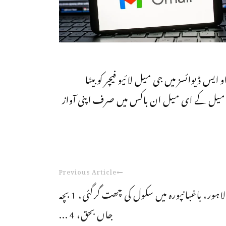
ٓئی او ایس ڈیوائسز میں جی میل لائیو فیچر کو بیٹا
 جی میل کے ای میل ان باکس میں صرف اپنی آواز
Previous Article
لاہور، باغبانپورہ میں سکول کی چھت گرگئی، 1 بچہ
جاں بحق، 4 ...