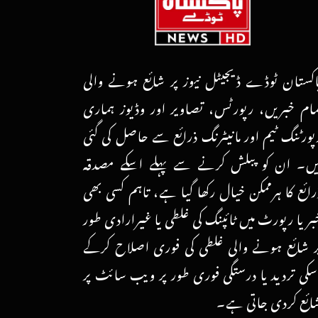
اکستان ٹوڈے ڈیجیٹل نیوز پر شائع ہونے والی
مام خبریں، رپورٹس، تصاویر اور وڈیوز ہماری
پورٹنگ ٹیم اور مانیٹرنگ ذرائع سے حاصل کی گئی
یں۔ ان کو پبلش کرنے سے پہلے اسکے مصدقہ
رائع کا ہرممکن خیال رکھا گیا ہے، تاہم کسی بھی
بر یا رپورٹ میں ٹائپنگ کی غلطی یا غیرارادی طور
ر شائع ہونے والی غلطی کی فوری اصلاح کرکے
سکی تردید یا درستگی فوری طور پر ویب سائٹ پر
ائع کردی جاتی ہے۔