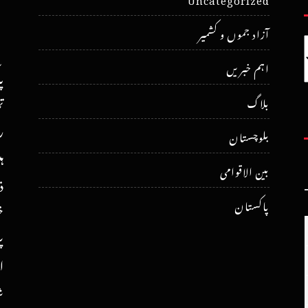
آزاد جموں و کشمیر
اہم خبریں
پ
ت
بلاگ
ر
بلوچستان
ہ
بین الاقوامی
ذ
پاکستان
خ
پ
ا
ش