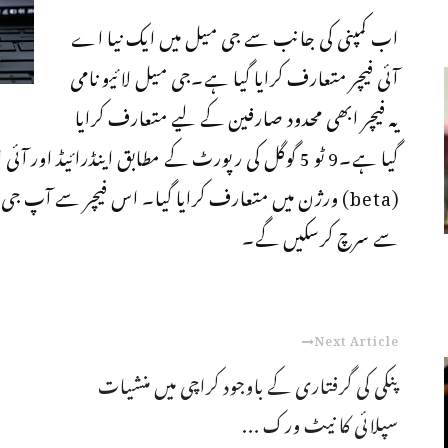
اب کمپنی کی جانب سے جی میل میں ایک نیا اے
آئی فیچر متعارف کرایا گیا ہے۔جی میل لائیو نامی
یہ فیچر ابھی محدود صارفین کے لیے متعارف کرایا
گیا ہے۔9 ٹو 5 گوگل کی رپورٹ کے مطابق اینڈرائیڈ اور ا
(beta) ورژن میں متعارف کرایا گیا۔ اس فیچر سے آپ
سے سرچ کرسکیں گے۔
Next Article
پنکی کی گرفتاری کے باوجود کراچی میں منشیات
سپلائی کا نیٹ ورک ...