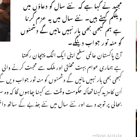
مجید نے کہا ہے کہ نئے سال کو دعاؤں میں
ویلکم کہتے ہیں۔نئے سال میں یہ عزم کرنا
ہے ہم کبھی بھی ہار نہیں مانیں گے دشمنوں
کو منہ تور جواب دینگے۔
آج پاکستان عالمی سطح اپنی ایک الگ پہچان رکھتا
ہے ہماری عوام بہت محنتی اور ملک سے محبت کرنے والی ہے
کبھی بھی ہار نہیں مانیں گے دشمنوں کو منہ تور جواب دیں گ
اُن کامزیدکہناتھاکہ حکومت وقت سے کہنا چاہوں گا کہ وہ س
بحالی پر توجہ دے اور نئے سال میں نئے جذبے کے ساتھ د
Next Article