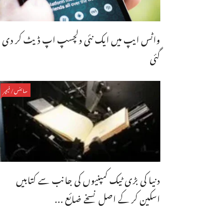
واٹس ایپ میں ایک نئی دلچسپ اپ ڈیٹ کر دی
گئی
سائنس/فیچر
دنیا کی بڑی ٹیک کمپنیوں کی جانب سے کتابیں
اسکین کر کے اصل نسخے ضائع ...