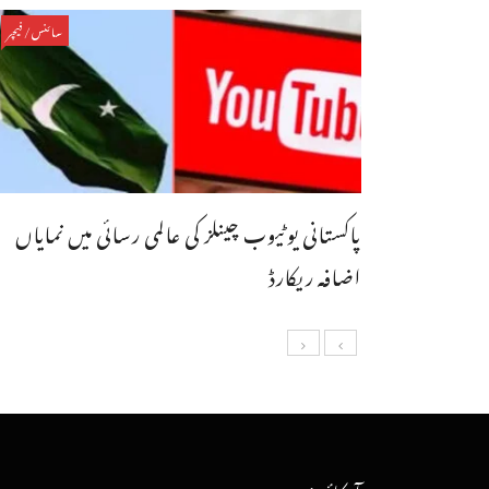
سائنس/فیچر
پاکستانی یوٹیوب چینلز کی عالمی رسائی میں نمایاں
اضافہ ریکارڈ