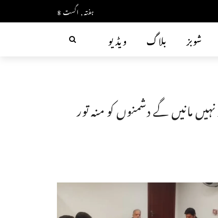
ہفتہ, اگست 8
شوبز
بلاگ
ویڈیو
نہیں مانیں گے دشمنوں کو منہ تور