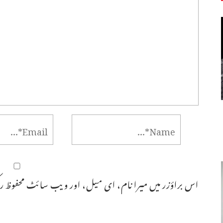
اس براؤزر میں میرا نام، ای میل، اور ویب سائٹ محفوظ رک