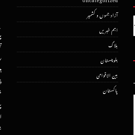
آزاد جموں و کشمیر
اہم خبریں
پ
ت
بلاگ
ر
بلوچستان
ہ
بین الاقوامی
ذ
پاکستان
خ
پ
ا
ش