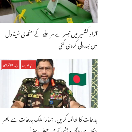
آزاد کشمیر میں تیسرے مرحلے کےانتخابی شیڈول
میں تبدیلی کردی گئی
اہم خبریں
بین الاقوامی
بدعات کا خاتمہ کریں، ہمارا ملک بدعات سے بھر
چکا ہے،بنگله دیشی آرمی چیف جنرل ...