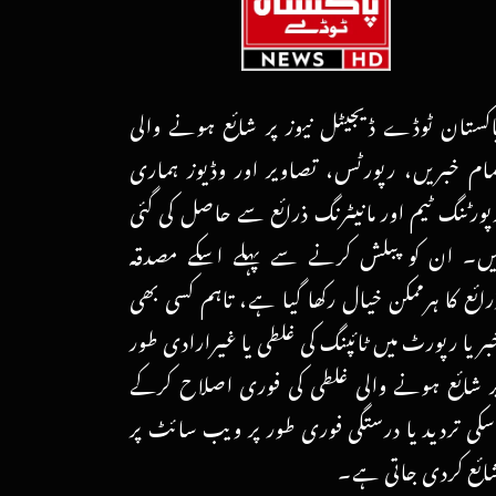
اکستان ٹوڈے ڈیجیٹل نیوز پر شائع ہونے والی
مام خبریں، رپورٹس، تصاویر اور وڈیوز ہماری
پورٹنگ ٹیم اور مانیٹرنگ ذرائع سے حاصل کی گئی
یں۔ ان کو پبلش کرنے سے پہلے اسکے مصدقہ
رائع کا ہرممکن خیال رکھا گیا ہے، تاہم کسی بھی
بر یا رپورٹ میں ٹائپنگ کی غلطی یا غیرارادی طور
ر شائع ہونے والی غلطی کی فوری اصلاح کرکے
سکی تردید یا درستگی فوری طور پر ویب سائٹ پر
ائع کردی جاتی ہے۔