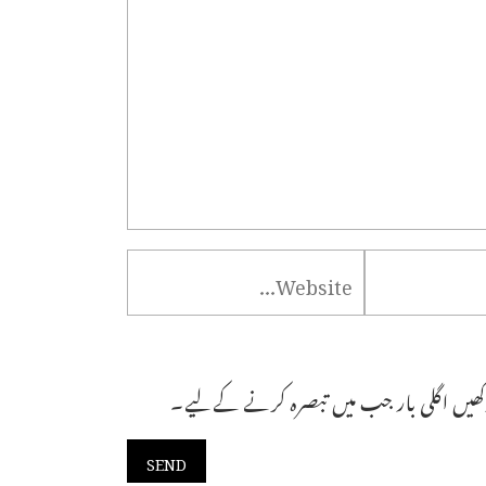
ھیں اگلی بار جب میں تبصرہ کرنے کےلیے۔