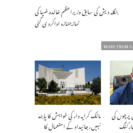
بنگلہ دیش کی سابق وزیراعظم خالدہ ضیا کی
نمازجنازہ اداکرد ی گئی
MORE FROM C
 پرچوں کی
مالک کرایہ دار کی خواہش کا پابند
ارکنگ
نہیں،جائیداد کے استعمال کا