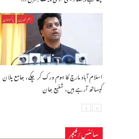
اہم خبریں
پاکستان
اسلام آباد مارچ کا ہوم ورک کر چکے، جامع پلان
کیساتھ آرہے ہیں، شفیع جان
سائنس/فیچر