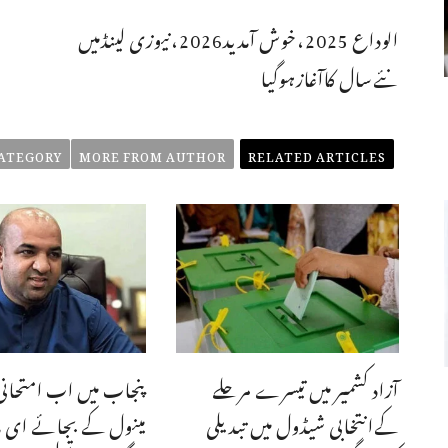
الوداع 2025،خوش آمدید2026،نیوزی لینڈمیں
نئےسال کاآغازہوگیا
ATEGORY
MORE FROM AUTHOR
RELATED ARTICLES
آزاد کشمیر میں تیسرے مرحلے
پنجاب میں اب امتحانی
کےانتخابی شیڈول میں تبدیلی
مینول کے بجائے ای م