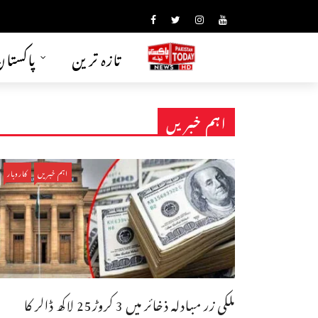
تازہ ترین
پاکستا
اہم خبریں
اہم خبریں
کاروبار
ملکی زر مبادلہ ذخائر میں 3 کروڑ25 لاکھ ڈالر کا