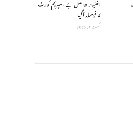
ب
اختیار حاصل ہے،سپریم کورٹ
کا فیصلہ آگیا
اگست 7, 2026