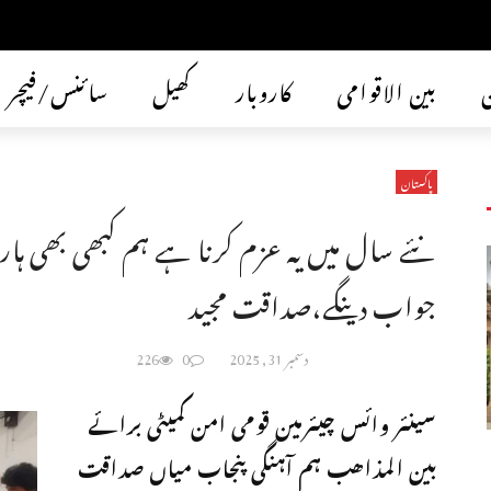
ن
بین الاقوامی
کاروبار
کھیل
سائنس/فیچر
پاکستان
نئے سال میں یہ عزم کرنا ہے ہم کبھی بھی ہار 
جواب دینگے،صداقت مجید
دسمبر 31, 2025
0
226
سینئر وائس چیئرمین قومی امن کمیٹی برائے
بین المذاھب ہم آہنگی پنجاب میاں صداقت