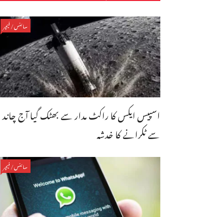
سائنس/فیچر
اسپیس ایکس کا راکٹ مدار سے بھٹک گیا آج چاند
سے ٹکرانے کا خدشہ
سائنس/فیچر