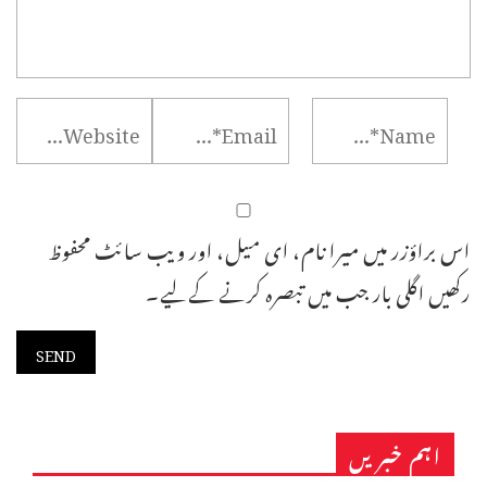
اس براؤزر میں میرا نام، ای میل، اور ویب سائٹ محفوظ
رکھیں اگلی بار جب میں تبصرہ کرنے کےلیے۔
اہم خبریں