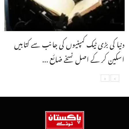
دنیا کی بڑی ٹیک کمپنیوں کی جانب سے کتابیں
اسکین کر کے اصل نسخے ضائع ...