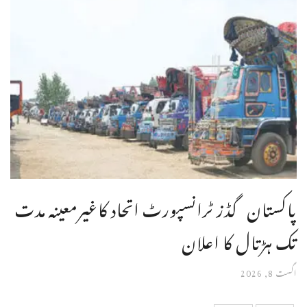
پاکستان گڈز ٹرانسپورٹ اتحاد کاغیرمعینہ مدت
تک ہڑتال کا اعلان
اگست 8, 2026