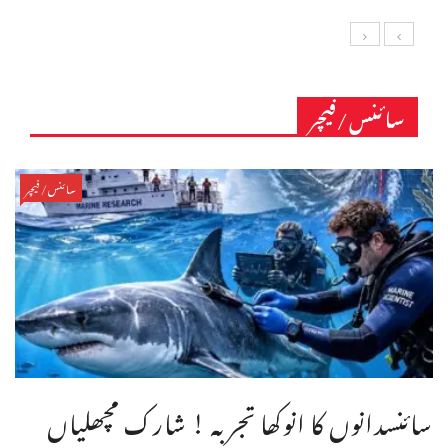
سائنس/فیچر
سائنس/فیچر
سائنسدانوں کا انوکھا تجربہ ! شارک مچھلیاں