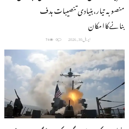
منصوبہ تیار،بنیادی تنصیبات ہدف
بنانےکاامکان
اپریل 30, 2026
0
74