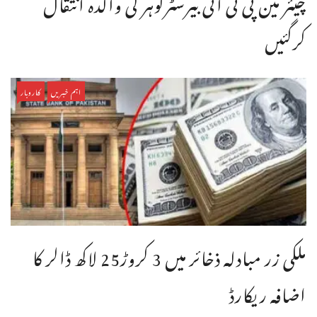
چیئر مین پی ٹی آئی بیرسٹرگوہر کی والدہ انتقال
کرگئیں
اہم خبریں
کاروبار
ملکی زر مبادلہ ذخائر میں 3 کروڑ25 لاکھ ڈالر کا
اضافہ ریکارڈ