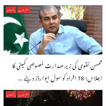
اہم خبریں
پاکستان
محسن نقوی کی زیر صدارت خصوصی کمیٹی کا
اجلاس: 78 افراد کو سول ایوارڈز دینے ...
اہم خبریں
پاکستان