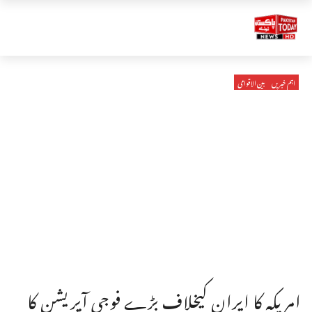
اہم خبریں
بین الاقوامی
امریکہ کا ایران کیخلاف بڑے فوجی آپریشن کا