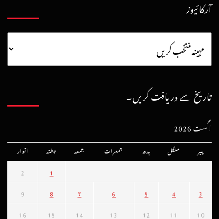
آرکائیوز
تاریخ سے دریافت کریں۔
اگست 2026
پیر
منگل
بدھ
جمعرات
جمعہ
ہفتہ
اتوار
2
1
9
8
7
6
5
4
3
16
15
14
13
12
11
10