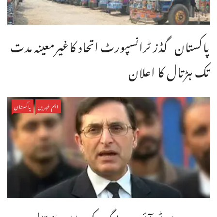
پاکستان گڈز ٹرانسپورٹ اتحاد کاغیرمعینہ مدت
تک ہڑتال کا اعلان
اہم خبریں
پاکستان