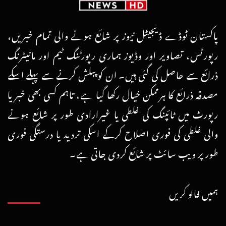
پاکستان ٹوڈے ڈیجیٹل نیوز پر شائع ہونے والی تمام خبریں،
رپورٹس، تصاویر اور وڈیوز ہماری رپورٹنگ ٹیم اور مانیٹرنگ
ذرائع سے حاصل کی گئی ہیں۔ ان کو پبلش کرنے سے پہلے اسکے
مصدقہ ذرائع کا ہرممکن خیال رکھا گیا ہے، تاہم کسی بھی خبر یا
رپورٹ میں ٹائپنگ کی غلطی یا غیرارادی طور پر شائع ہونے
والی غلطی کی فوری اصلاح کرکے اسکی تردید یا درستگی فوری
طور پر ویب سائٹ پر شائع کردی جاتی ہے۔
ہمیں فالو کریں