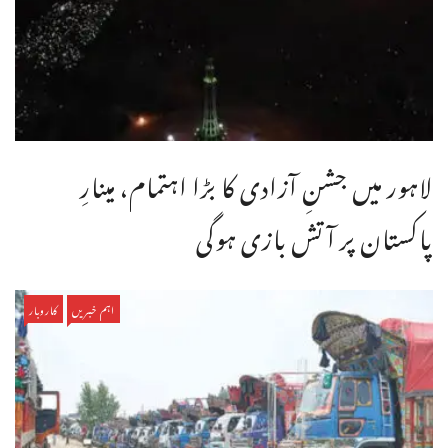
لاہور میں جشنِ آزادی کا بڑا اہتمام، مینارِ
پاکستان پر آتش بازی ہوگی
اہم خبریں
کاروبار