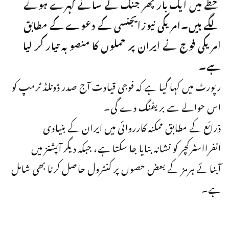
خطے میں ایک بار پھر جنگ کے سائے گہرے ہونے
لگے ہیں۔امریکی نیوزایجنسی کے دعوے کے مطابق
امریکی فوج نے ایران پر حملوں کا منصوبہ تیار کر لیا
ہے۔
رپورٹ میں کہا گیا ہے کہ فوجی قیادت آج صدر ڈونلڈ ٹرمپ کو
اس حوالے سے بریفنگ دے گی۔
ذرائع کے مطابق ممکنہ کارروائی میں ایران کے بنیادی
انفرااسٹرکچر کو نشانہ بنایا جا سکتا ہے، جبکہ دیگر آپشنز میں
آبنائے ہرمز کے بعض حصوں پر کنٹرول حاصل کرنا بھی شامل
ہے۔