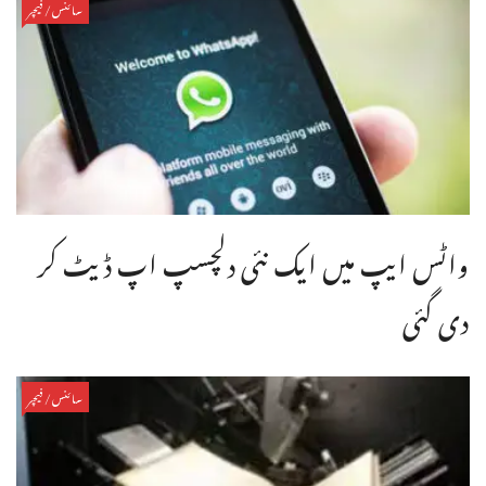
سائنس/فیچر
واٹس ایپ میں ایک نئی دلچسپ اپ ڈیٹ کر
دی گئی
سائنس/فیچر