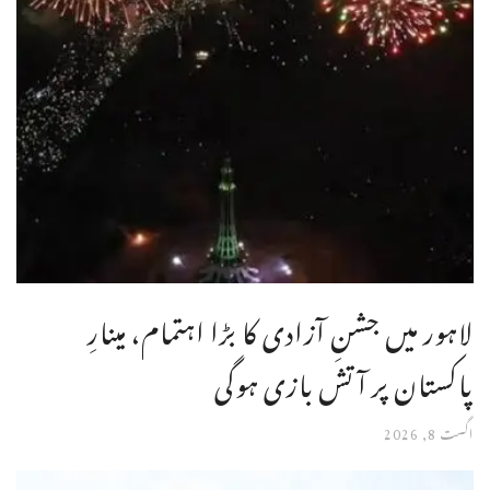
لاہور میں جشنِ آزادی کا بڑا اہتمام، مینارِ
پاکستان پر آتش بازی ہوگی
اگست 8, 2026