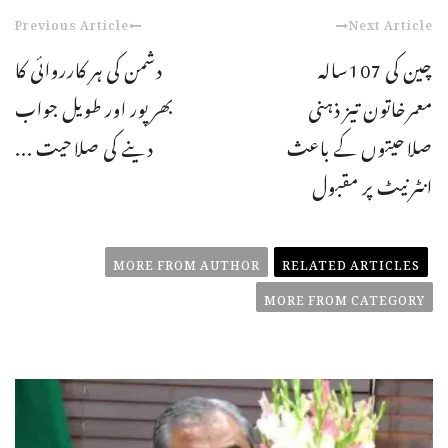
Previous Article
Next Article
چین کی 107سالہ
دشمن کی ہر کارروائی کا
معمرخاتون تیز ذہنی
بھرپور اور طویل جواب
صلاحیتوں کے باعث
دینے کی صلاحیت ...
انٹرنیٹ پر مقبول
MORE FROM AUTHOR
RELATED ARTICLES
MORE FROM CATEGORY