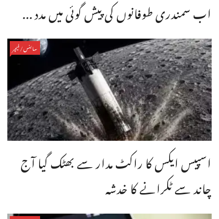
اب سمندری طوفانوں کی پیش گوئی میں مدد ...
سائنس/فیچر
اسپیس ایکس کا راکٹ مدار سے بھٹک گیا آج
چاند سے ٹکرانے کا خدشہ