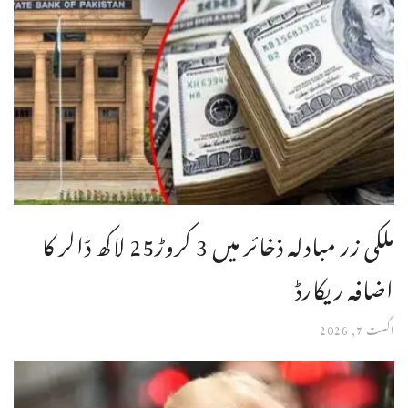
ملکی زر مبادلہ ذخائر میں 3 کروڑ25 لاکھ ڈالر کا
اضافہ ریکارڈ
اگست 7, 2026