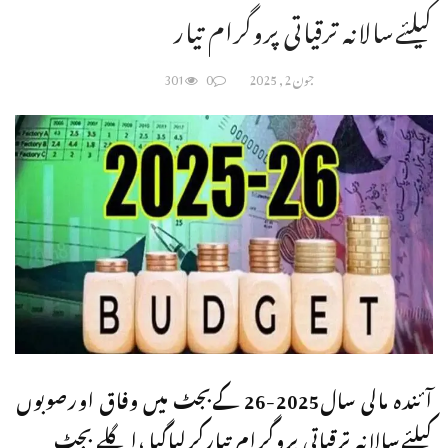
کیلئےسالانہ ترقیاتی پروگرام تیار
جون 2, 2025
0
301
آئندہ مالی سال2025-26 کےبجٹ میں وفاق اورصوبوں
کیلئےسالانہ ترقیاتی پروگرام تیارکرلیاگیا ،اگلے بجٹ