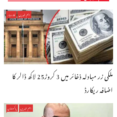
اہم خبریں
کاروبار
ملکی زر مبادلہ ذخائر میں 3 کروڑ25 لاکھ ڈالر کا
اضافہ ریکارڈ
اہم خبریں
پاکستان