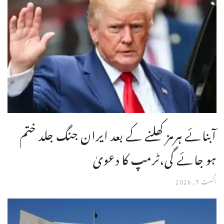
آبنائے ہرمز کھلنے کے بعد ایران جنگ جلد ختم
ہو جائے گی،ٹرمپ کا دعویٰ
اگست 7, 2026