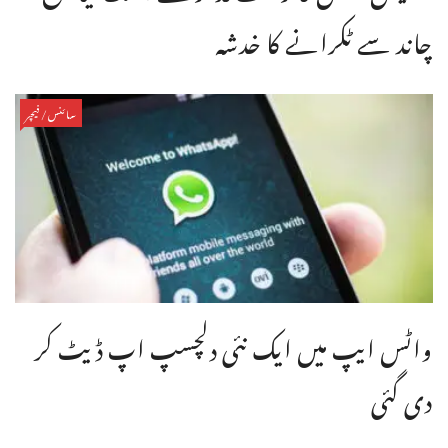
چاند سے ٹکرانے کا خدشہ
سائنس/فیچر
واٹس ایپ میں ایک نئی دلچسپ اپ ڈیٹ کر
دی گئی