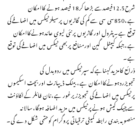
شرح12.5فیصدسے بڑھا کر18 فیصد ہونے کاامکان
ہے،850سی سی سےکم کی گاڑیوں پرسیلزٹیکس میں اضافےکی
توقع ہے۔پٹرول اور گاڑیوں پرنئی لیوی عائدہونےکاامکان
ہے،جبکہ کیپٹل گین اورمنافع پربھی ٹیکس میں اضافےکی توقع
ہے۔
ذرائع کامزیدکہناہےکہ سپرٹیکس میں ردوبدل کی
تجویزردہونےکاامکان ہے، بینک ڈیپازٹ اوربچت اسکیموں
پرٹیکس میں اضافےکی تجویززیرغور ہے،نان فائلر کےاکاؤنٹ
سےچیک کیش ہونےپرٹیکس میں مزید اضافہ ہوگا،سالانہ
منصوبہ بندی رابطہ کمیٹی ترقیاتی پروگرام کوحتمی شکل دے گی۔