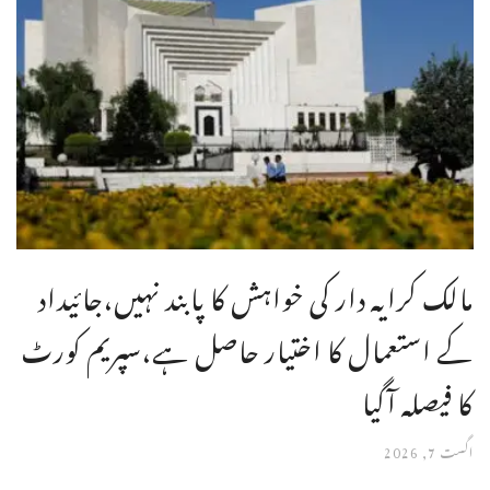
مالک کرایہ دار کی خواہش کا پابند نہیں،جائیداد
کے استعمال کا اختیار حاصل ہے،سپریم کورٹ
کا فیصلہ آگیا
اگست 7, 2026