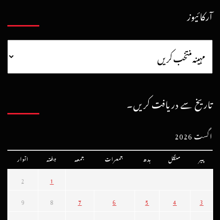
آرکائیوز
تاریخ سے دریافت کریں۔
اگست 2026
پیر
منگل
بدھ
جمعرات
جمعہ
ہفتہ
اتوار
2
1
9
8
7
6
5
4
3