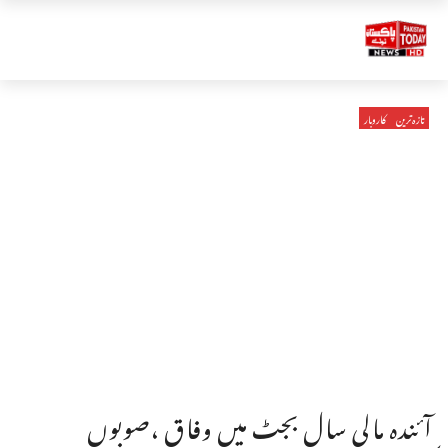
تازہ ترین
کاروبار
آئندہ مالی سال بجٹ میں وفاق ،صوبوں