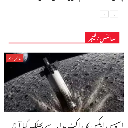
سائنس/فیچر
سائنس/فیچر
اسپیس ایکس کا راکٹ مدار سے بھٹک گیا آج