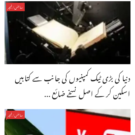
سائنس/فیچر
دنیا کی بڑی ٹیک کمپنیوں کی جانب سے کتابیں
اسکین کر کے اصل نسخے ضائع ...
سائنس/فیچر