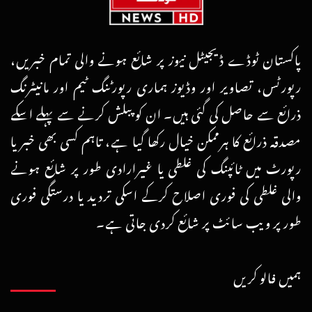
پاکستان ٹوڈے ڈیجیٹل نیوز پر شائع ہونے والی تمام خبریں،
رپورٹس، تصاویر اور وڈیوز ہماری رپورٹنگ ٹیم اور مانیٹرنگ
ذرائع سے حاصل کی گئی ہیں۔ ان کو پبلش کرنے سے پہلے اسکے
مصدقہ ذرائع کا ہرممکن خیال رکھا گیا ہے، تاہم کسی بھی خبر یا
رپورٹ میں ٹائپنگ کی غلطی یا غیرارادی طور پر شائع ہونے
والی غلطی کی فوری اصلاح کرکے اسکی تردید یا درستگی فوری
طور پر ویب سائٹ پر شائع کردی جاتی ہے۔
ہمیں فالو کریں