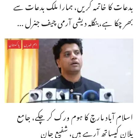
بدعات کا خاتمہ کریں، ہمارا ملک بدعات سے
بھر چکا ہے،بنگله دیشی آرمی چیف جنرل ...
اہم خبریں
پاکستان
اسلام آباد مارچ کا ہوم ورک کر چکے، جامع
پلان کیساتھ آرہے ہیں، شفیع جان