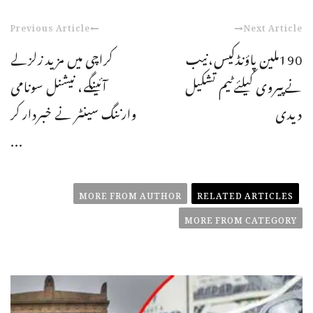
Previous Article
Next Article
190ملین پاؤنڈکیس،نیب
کراچی میں مزید زلزلے
نےپیروی کیلئےٹیم تشکیل
آئینگے، نیشنل سونامی
دیدی
وارننگ سینٹر نے خبردار کر
...
MORE FROM AUTHOR
RELATED ARTICLES
MORE FROM CATEGORY