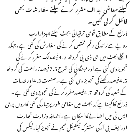
کیلئےمعاشی اہداف مقرر کرنے کیلئے سفارشات بھی
فائنل کرلی گئیں۔
ذرائع کےمطابق قومی ترقیاتی بجٹ کیلئے4ہزارارب
روپےسےزائدکی رقم مختص کرنےکی سفارش کی گئی ہے،جبکہ
اگلےبجٹ میں جی ڈی پی گروتھ4.2فیصدتک مقررکرنےکی
تجویزدی گئی ہےاورمہنگائی کی شرح7.5فیصدزراعت کی گروتھ
4.5فیصدرکھنےکی تجویز دی گئی ہے۔صنعت4.3اورخدمات
کےشعبہ کی گروتھ 4.7فیصدمقررکرنےکی تجویزدی گئی ہے۔
ذرائع کاکہناہےکہ بجٹ میں مقامی طورپرتیارکی گئی کاروں پرجی
ایس ٹی میں اضافےکاامکان ہے،اضافہ وزارت تجارت
اورایف بی آرکی مشترکہ ٹیکنیکل ٹیم نےتجویزکیا،ٹیکس کی