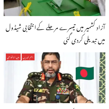
آزاد کشمیر میں تیسرے مرحلے کےانتخابی شیڈول
میں تبدیلی کردی گئی
اہم خبریں
بین الاقوامی