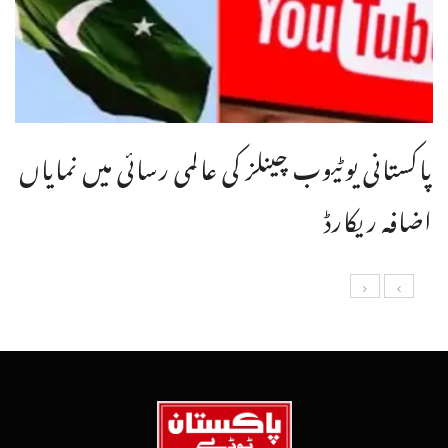
پاکستانی یوٹیوب چینلز کی عالمی رسائی میں نمایاں
اضافہ ریکارڈ