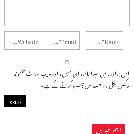
اس براؤزر میں میرا نام، ای میل، اور ویب سائٹ محفوظ
رکھیں اگلی بار جب میں تبصرہ کرنے کےلیے۔
اہم خبریں