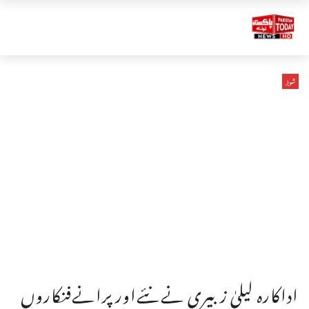
شوبز
اداکارہ لیلیٰ زبیری نےنئےاورپرانےفنکاروں