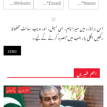
اس براؤزر میں میرا نام، ای میل، اور ویب سائٹ محفوظ
رکھیں اگلی بار جب میں تبصرہ کرنے کےلیے۔
اہم خبریں
اہم خبریں
پاکستان