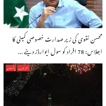
محسن نقوی کی زیر صدارت خصوصی کمیٹی کا
اجلاس: 78 افراد کو سول ایوارڈز دینے ...
اہم خبریں
پاکستان