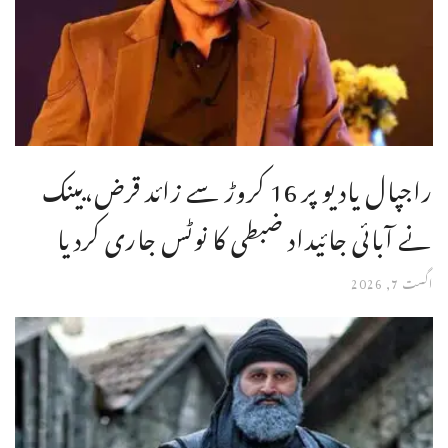
راجپال یادیو پر 16 کروڑ سے زائد قرض،بینک
نے آبائی جائیداد ضبطی کا نوٹس جاری کردیا
اگست 7, 2026