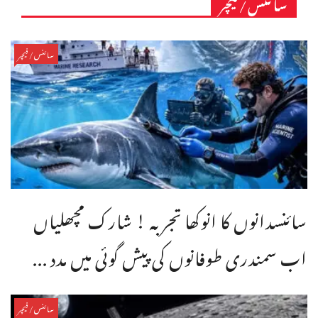
سائنس/فیچر
سائنس/فیچر
سائنسدانوں کا انوکھا تجربہ ! شارک مچھلیاں
اب سمندری طوفانوں کی پیش گوئی میں مدد ...
سائنس/فیچر