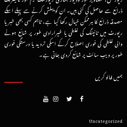
ذرائع سے حاصل کی گئی ہیں۔ ان کو پبلش کرنے سے پہلے اسکے
مصدقہ ذرائع کا ہرممکن خیال رکھا گیا ہے، تاہم کسی بھی خبر یا
رپورٹ میں ٹائپنگ کی غلطی یا غیرارادی طور پر شائع ہونے
والی غلطی کی فوری اصلاح کرکے اسکی تردید یا درستگی فوری
طور پر ویب سائٹ پر شائع کردی جاتی ہے۔
ہمیں فالو کریں
Uncategorized