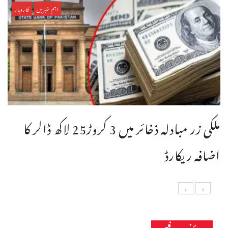
اہم خبریں
کاروبار
ملکی زر مبادلہ ذخائر میں 3 کروڑ25 لاکھ ڈالر کا
اضافہ ریکارڈ