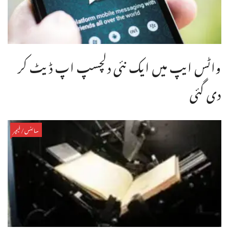
واٹس ایپ میں ایک نئی دلچسپ اپ ڈیٹ کر
دی گئی
سائنس/فیچر