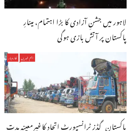
لاہور میں جشنِ آزادی کا بڑا اہتمام، مینارِ
پاکستان پر آتش بازی ہوگی
اہم خبریں
کاروبار
پاکستان گڈز ٹرانسپورٹ اتحاد کاغیرمعینہ مدت