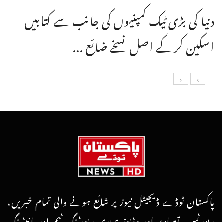
دنیا کی بڑی ٹیک کمپنیوں کی جانب سے کتابیں
اسکین کر کے اصل نسخے ضائع ...
پاکستان ٹوڈے ڈیجیٹل نیوز پر شائع ہونے والی تمام خبریں،
رپورٹس، تصاویر اور وڈیوز ہماری رپورٹنگ ٹیم اور مانیٹرنگ