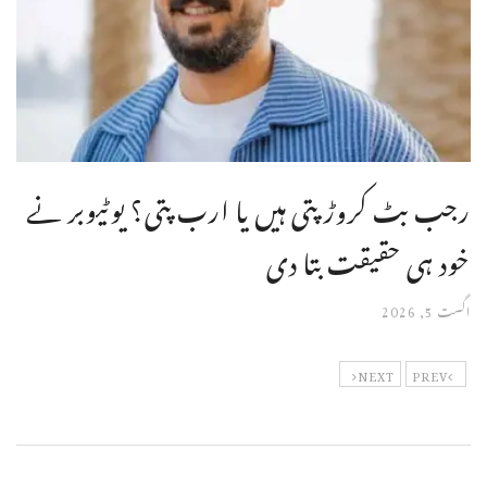
رجب بٹ کروڑ پتی ہیں یا ارب پتی؟ یوٹیوبر نے
خود ہی حقیقت بتا دی
اگست 5, 2026
NEXT
PREV