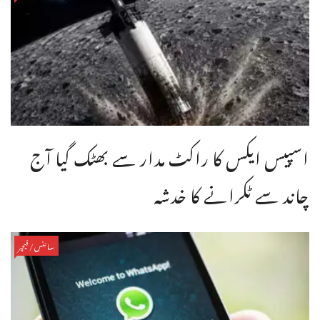
اسپیس ایکس کا راکٹ مدار سے بھٹک گیا آج
چاند سے ٹکرانے کا خدشہ
سائنس/فیچر