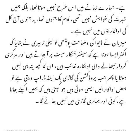
ہے۔ ہمارے زمانے میں اس طرح نہیں ہوتاتھا، بلکہ ہمیں
شہرت کی خواہش نہیں تھی، کام کا جنون تھا، یہ جنون آج کل
کی اداکاراؤں میں نہیں ہے۔
میزبان نے ڈیوا کی وضاحت پوچھی تو لیلیٰ زبیری نے بتایا کہ
اکثر ایسا ہوتا ہے کہ سینئر فنکار سیٹ پر آ جاتے ہیں اور مرکزی
کردار نبھانے والی اداکارہ غائب ہیں، ان کا کچھ پتہ ہی نہیں
ہوتا یا پھر جب پروڈکشن کی گاڑی پک اینڈ ڈراپ دیتی ہے تو
بعض اداکارائیں ایسی ہوتی ہیں جو کہتی ہیں کہ ہمیں اکیلے جانا
ہے، کوئی اور ہماری گاڑی میں نہیں جائے گا۔
Previous Article
Next Article