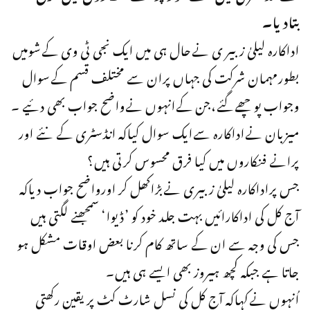
بتادیا۔
اداکارہ لیلیٰ زبیر ی نےحال ہی میں ایک نجی ٹی وی کےشومیں
بطورمہمان شرکت کی جہاں پران سے مختلف قسم کےسوال
وجواب پوچھےگئے،جن کےانہوں نےواضح جواب بھی دئیے ۔
میزبان نےاداکارہ سےایک سوال کیاکہ انڈسٹری کے نئے اور
پرانے فنکاروں میں کیا فرق محسوس کرتی ہیں؟
جس پراداکارہ لیلیٰ زبیری نےبڑاکھل کر اورواضح جواب دیاکہ
آج کل کی اداکارائیں بہت جلد خود کو ’ڈیوا‘ سمجھنے لگتی ہیں
جس کی وجہ سے ان کے ساتھ کام کرنا بعض اوقات مشکل ہو
جاتا ہے جبکہ کچھ ہیروز بھی ایسے ہی ہیں۔
اُنہوں نےکہاکہ آج کل کی نسل شارٹ کٹ پر یقین رکھتی