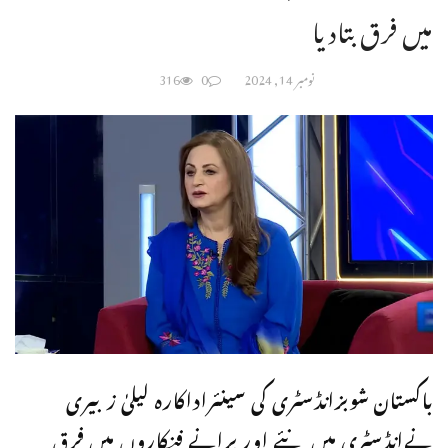
میں فرق بتادیا
نومبر 14, 2024
0
316
باکستان شوبزانڈسٹری کی سینئراداکارہ لیلیٰ زبیری
نےانڈسٹری میں نئے اور پرانے فنکاروں میں فرق