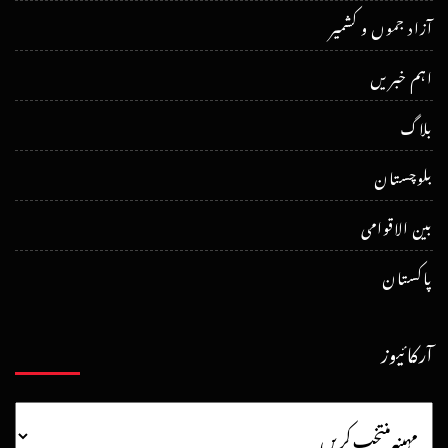
آزاد جموں و کشمیر
اہم خبریں
بلاگ
بلوچستان
بین الاقوامی
پاکستان
آرکائیوز