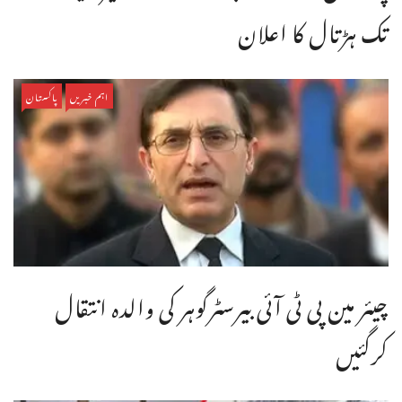
تک ہڑتال کا اعلان
اہم خبریں
پاکستان
چیئر مین پی ٹی آئی بیرسٹرگوہر کی والدہ انتقال
کرگئیں