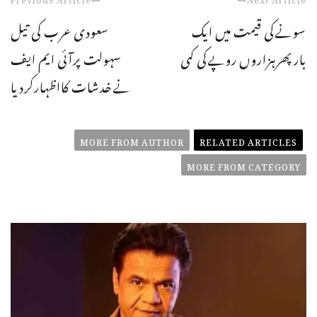
سونےکی قیمت میں ایک
سعودی عرب کی تیل
بارپھرہزاروں روپےکی کمی
سہولت پرآئی ایم ایف
نےخدشات کااظہارکردیا
MORE FROM AUTHOR
RELATED ARTICLES
MORE FROM CATEGORY