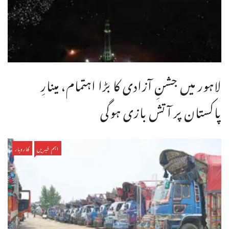
لاہور میں جشنِ آزادی کا بڑا اہتمام، مینارِ
پاکستان پر آتش بازی ہوگی
اہم خبریں
کاروبار