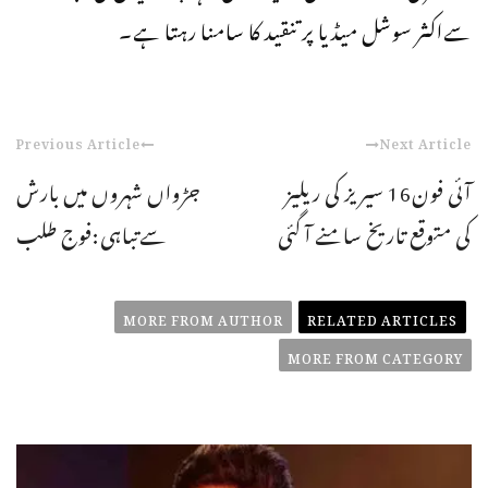
سےاکثر سوشل میڈیا پر تنقید کا سامنا رہتا ہے۔
Previous Article
Next Article
آئی فون16 سیریز کی ریلیز
جڑواں شہروں میں بارش
کی متوقع تاریخ سامنے آ گئی
سےتباہی:فوج طلب
MORE FROM AUTHOR
RELATED ARTICLES
MORE FROM CATEGORY