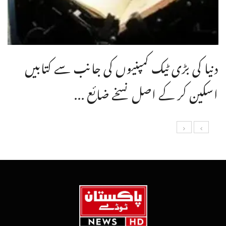
دنیا کی بڑی ٹیک کمپنیوں کی جانب سے کتابیں
اسکین کر کے اصل نسخے ضائع ...