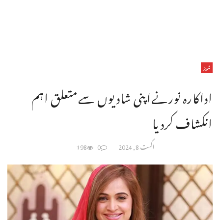
شوبز
اداکارہ نورنےاپنی شادیوں سےمتعلق اہم
انکشاف کردیا
اگست 8, 2024
0
198