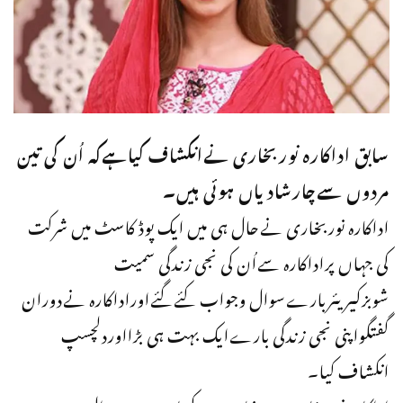
سابق اداکارہ نوربخاری نےانکشاف کیاہےکہ اُن کی تین
مردوں سےچارشادیاں ہوئی ہیں۔
اداکارہ نوربخاری نےحال ہی میں ایک پوڈ کاسٹ میں شرکت
کی جہاں پراداکارہ سےاُن کی نجی زندگی سمیت
شوبزکیریئربارےسوال وجواب کئےگئےاوراداکارہ نےدوران
گفتگواپنی نجی زندگی بارےایک بہت ہی بڑااوردلچسپ
انکشاف کیا۔