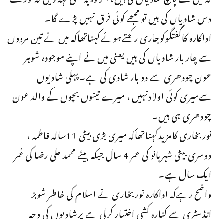
دس شادیاں کی ہیں تو مجھے کوئی فرق نہیں پڑے گا۔
اداکارہ کاگفتگوکوجاری رکھتےہوئےکہناتھاکہ میں نے تین مردوں
سے چار بار شادیاں کی ہیں یعنی میں نے اپنے موجودہ شوہر
عون چودھری سے دو بار شادی کی ہے۔پہلی شادیوں
سےمیری کوئی اولادنہیں ، میرے تینوں بچوں کے والد عون
چودھری ہی ہیں۔
نوربخاری کامزیدکہناتھاکہ میری بڑی بیٹی 11سالہ فاطمہ ،
دوسری بیٹی شہربانو کی عمر 4 سال جبکہ بیٹے محمد علی رضا کی عُمر
ایک سال ہے۔
واضح رہےکہ اداکارہ نوربخاری نے اسلام کی خاطر شوبز
انڈسٹری سے کنارہ کشی اختیار کرلی ہے پرشادیوں کی وجہ