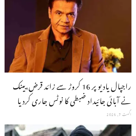
راجپال یادیو پر 16 کروڑ سے زائد قرض،بینک
نے آبائی جائیداد ضبطی کا نوٹس جاری کردیا
اگست 7, 2026