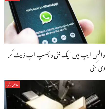
واٹس ایپ میں ایک نئی دلچسپ اپ ڈیٹ کر
دی گئی
سائنس/فیچر