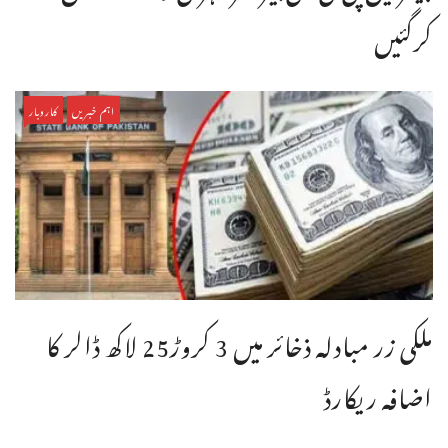
کرگئیں
اہم خبریں
کاروبار
ملکی زر مبادلہ ذخائر میں 3 کروڑ25 لاکھ ڈالر کا
اضافہ ریکارڈ