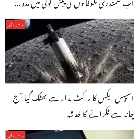
اب سمندری طوفانوں کی پیش گوئی میں مدد ...
سائنس/فیچر
اسپیس ایکس کا راکٹ مدار سے بھٹک گیا آج
چاند سے ٹکرانے کا خدشہ
سائنس/فیچر