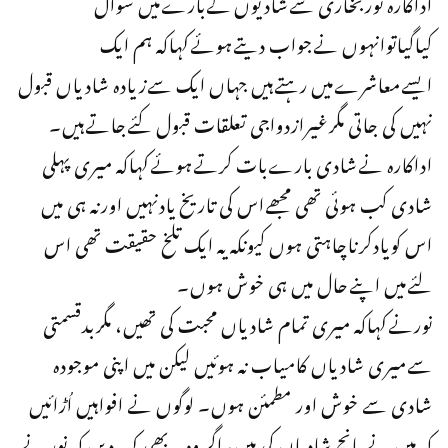
اداکارہ نوربخاری سےشادیوں کےبارےمیں سوال
کیاگیاتوانہوں نےجواب دیتےہوئےکہاکہ ہم ایک
ایسےمعاشرےمیں رہتےہیں جہاں ایک سےزیادہ شادیاں قبول
نہیں کی جاتی مگرغیرازدواجی تعلقات قبول کئےجاتےہیں۔
اداکارہ نےشادی بارےبات کرتےہوئےکہاکہ میری پہلی
شادی کب ہوئی تھی مجھےاس کی تاریخ یادنہیں اورنہ ہی میں
اس کویادکرناچاہتی ہوں کیونکہ یہ ایک تلخ حقیقت تھی اس
لئےمیں اپنےحال میں ہی خوش ہوں۔
نورنےکہاکہ میری تمام شادیاں محبت کی تھیں، مگربدقسمتی
سےمیری شادیاں کامیاب نہ ہوئیں لیکن میں اپنی موجودہ
شادی سے خوش اور مطمئن ہوں۔ لوگوں نے افواہیں اُڑائیں
کہ میں نے پانچ شادیاں کی ہیں، اگر وہ یہ بھی کہہ دیں کہ نور نے