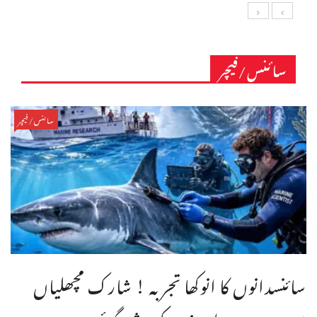
سائنس/فیچر
سائنس/فیچر
سائنسدانوں کا انوکھا تجربہ ! شارک مچھلیاں