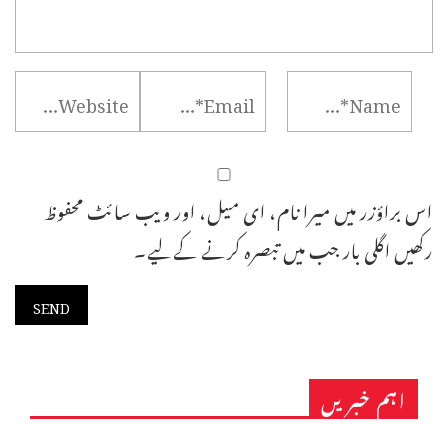
اس براؤزر میں میرا نام، ای میل، اور ویب سائٹ محفوظ
رکھیں اگلی بار جب میں تبصرہ کرنے کےلیے۔
اہم خبریں