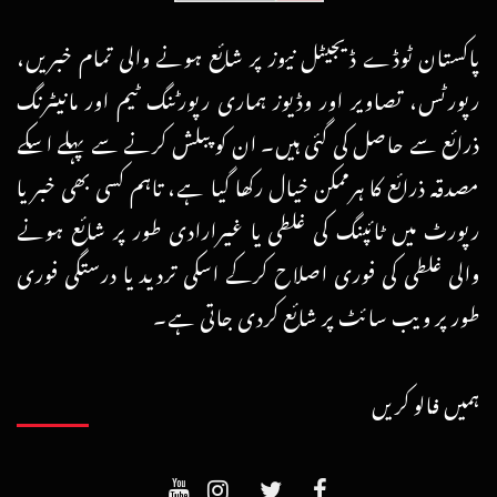
پاکستان ٹوڈے ڈیجیٹل نیوز پر شائع ہونے والی تمام خبریں،
رپورٹس، تصاویر اور وڈیوز ہماری رپورٹنگ ٹیم اور مانیٹرنگ
ذرائع سے حاصل کی گئی ہیں۔ ان کو پبلش کرنے سے پہلے اسکے
مصدقہ ذرائع کا ہرممکن خیال رکھا گیا ہے، تاہم کسی بھی خبر یا
رپورٹ میں ٹائپنگ کی غلطی یا غیرارادی طور پر شائع ہونے
والی غلطی کی فوری اصلاح کرکے اسکی تردید یا درستگی فوری
طور پر ویب سائٹ پر شائع کردی جاتی ہے۔
ہمیں فالو کریں