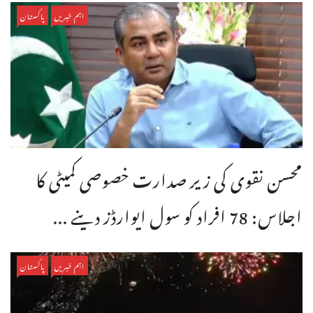
اہم خبریں
پاکستان
محسن نقوی کی زیر صدارت خصوصی کمیٹی کا
اجلاس: 78 افراد کو سول ایوارڈز دینے ...
اہم خبریں
پاکستان