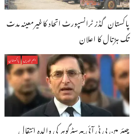
پاکستان گڈز ٹرانسپورٹ اتحاد کاغیرمعینہ مدت
تک ہڑتال کا اعلان
اہم خبریں
پاکستان
چیئر مین پی ٹی آئی بیرسٹرگوہر کی والدہ انتقال