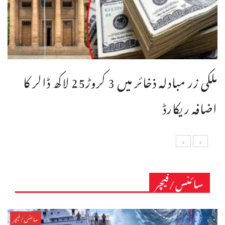
ملکی زر مبادلہ ذخائر میں 3 کروڑ25 لاکھ ڈالر کا
اضافہ ریکارڈ
سائنس/فیچر
سائنس/فیچر