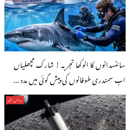
سائنسدانوں کا انوکھا تجربہ ! شارک مچھلیاں
اب سمندری طوفانوں کی پیش گوئی میں مدد ...
سائنس/فیچر