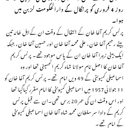
روز 4 فروری کو پرتگال کے دارالحکومت لزبن میں
ہوا۔
پرنس کریم آغا خان کے انتقال کے وقت ان کےاہل خانہ تین
بیٹے رحیم آغا خان، علی محمد آغا خان اور حسین آغا خان، جبکہ
ایک بیٹی زہرا آغا خان ان کے پاس موجودتھے۔ پرنس کریم
آغا خان کا اصل نام مولانا شاہ کریم الحسینی تھا اور وہ
اسماعیلی کمیونٹی کے 49 ویں امام تھے۔ پرنس کریم آغا خان کو
11 جولائی1957 میں اسماعیلی کمیونٹی کا امام مقرر کیاگیا تھا
اور اس وقت ان کی عمر 20 برس تھی۔ان سے قبل پرنس
کریم کے دادا سر سلطان محمد شاہ آغا خان اسماعیلی کمیونٹی
کے امام تھے۔