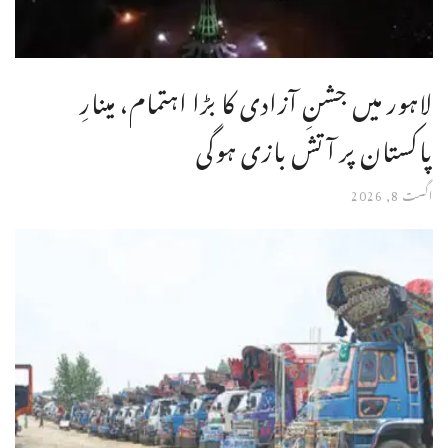
لاہور میں جشنِ آزادی کا بڑا اہتمام، مینارِ
پاکستان پر آتش بازی ہوگی
اگست 8, 2026