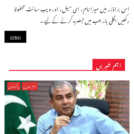
اس براؤزر میں میرا نام، ای میل، اور ویب سائٹ محفوظ
رکھیں اگلی بار جب میں تبصرہ کرنے کےلیے۔
اہم خبریں
اہم خبریں
پاکستان