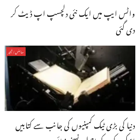
واٹس ایپ میں ایک نئی دلچسپ اپ ڈیٹ کر
دی گئی
سائنس/فیچر
دنیا کی بڑی ٹیک کمپنیوں کی جانب سے کتابیں
اسکین کر کے اصل نسخے ضائع ...