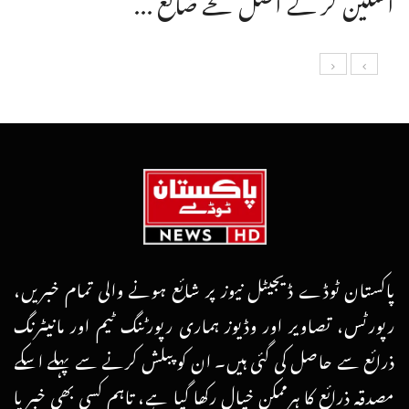
پاکستان ٹوڈے ڈیجیٹل نیوز پر شائع ہونے والی تمام خبریں،
رپورٹس، تصاویر اور وڈیوز ہماری رپورٹنگ ٹیم اور مانیٹرنگ
ذرائع سے حاصل کی گئی ہیں۔ ان کو پبلش کرنے سے پہلے اسکے
مصدقہ ذرائع کا ہرممکن خیال رکھا گیا ہے، تاہم کسی بھی خبر یا