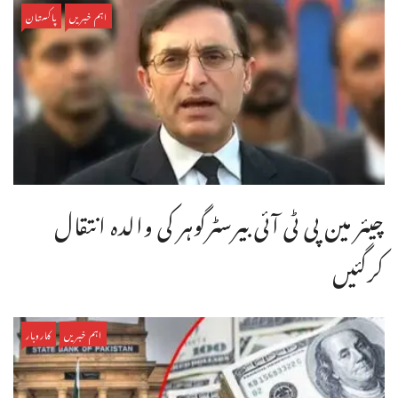
اہم خبریں
پاکستان
چیئر مین پی ٹی آئی بیرسٹرگوہر کی والدہ انتقال
کرگئیں
اہم خبریں
کاروبار