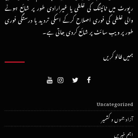
رپورٹ میں ٹائپنگ کی غلطی یا غیرارادی طور پر شائع ہونے
والی غلطی کی فوری اصلاح کرکے اسکی تردید یا درستگی فوری
طور پر ویب سائٹ پر شائع کردی جاتی ہے۔
ہمیں فالو کریں
Uncategorized
آزاد جموں و کشمیر
اہم خبریں