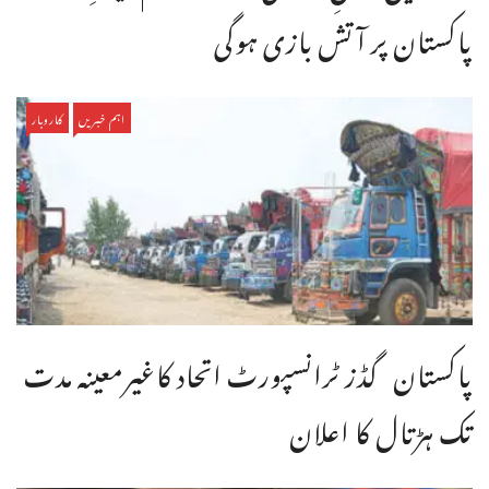
پاکستان پر آتش بازی ہوگی
اہم خبریں
کاروبار
پاکستان گڈز ٹرانسپورٹ اتحاد کاغیرمعینہ مدت
تک ہڑتال کا اعلان