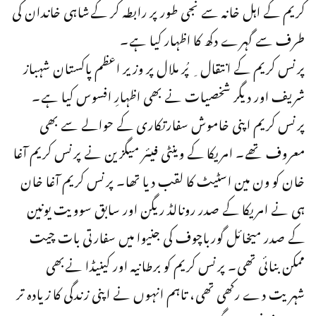
کریم کے اہل خانہ سے نجی طور پر رابطہ کر کےشاہی خاندان کی
طرف سے گہرے دکھ کا اظہار کیا ہے۔
پرنس کریم کے انتقال ِ پُر ملال پر وزیر اعظم پاکستان شہباز
شریف اور دیگر شخصیات نے بھی اظہارِ افسوس کیا ہے۔
پرنس کریم اپنی خاموش سفارتکاری کے حوالے سے بھی
معروف تھے۔ امریکا کے وینٹی فیئر میگزین نے پرنس کریم آغا
خان کو ون مین اسٹیٹ کا لقب دیا تھا۔ پرنس کریم آغا خان
ہی نے امریکا کے صدر رونالڈ ریگن اور سابق سوویت یونین
کے صدر میخائل گورباچوف کی جنیوا میں سفارتی بات چیت
ممکن بنائی تھی۔ پرنس کریم کو برطانیہ اور کینیڈا نےبھی
شہریت دے رکھی تھی، تاہم انہوں نے اپنی زندگی کا زیادہ تر