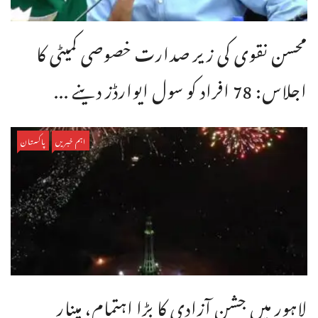
محسن نقوی کی زیر صدارت خصوصی کمیٹی کا
اجلاس: 78 افراد کو سول ایوارڈز دینے ...
اہم خبریں
پاکستان
لاہور میں جشنِ آزادی کا بڑا اہتمام، مینارِ