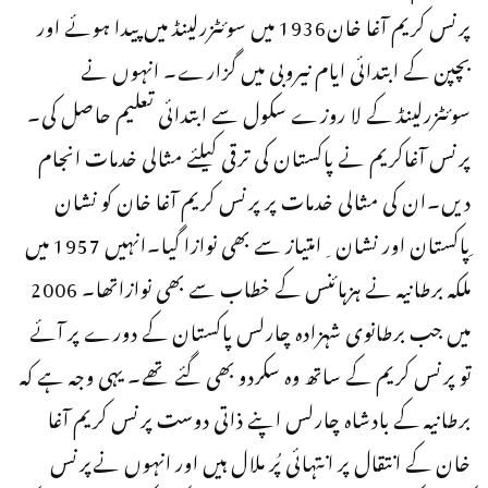
پرنس کریم آغا خان1936 میں سوئٹزرلینڈ میں پیدا ہوئے اور
بچپن کے ابتدائی ایام نیروبی میں گزارے۔ انہوں نے
سوئٹزرلینڈ کے لا روزے سکول سے ابتدائی تعلیم حاصل کی۔
پرنس آغاکریم نے پاکستان کی ترقی کیلئے مثالی خدمات انجام
دیں۔ان کی مثالی خدمات پر پرنس کریم آغا خان کو نشان
ِپاکستان اور نشان ِامتیاز سے بھی نوازا گیا۔انہیں 1957 میں
ملکہ برطانیہ نے ہزہائنس کے خطاب سے بھی نوازاتھا۔ 2006
میں جب برطانوی شہزادہ چارلس پاکستان کے دورے پر آئے
تو پرنس کریم کے ساتھ وہ سکردو بھی گئے تھے۔ یہی وجہ ہے کہ
برطانیہ کے بادشاہ چارلس اپنے ذاتی دوست پرنس کریم آغا
خان کے انتقال پر انتہائی پُر ملال ہیں اور انہوں نےپرنس