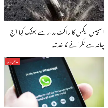
اسپیس ایکس کا راکٹ مدار سے بھٹک گیا آج
چاند سے ٹکرانے کا خدشہ
سائنس/فیچر