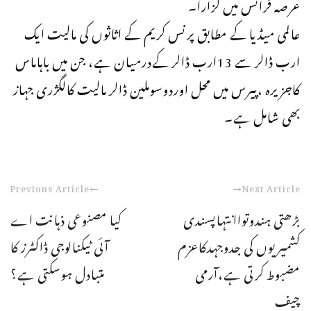
عرصہ فرانس میں گزارا۔
عالمی میڈیا کے مطابق پرنس کریم کے اثاثوں کی مالیت ایک
ارب ڈالر سے 13ارب ڈالر کےدرمیان ہے، جن میں باہاماس
کاجزیرہ ،پیرس میں محل اوردوسوملین ڈالر مالیت کالگژری جہاز
بھی شامل ہے۔
Previous Article
Next Article
بڑھتی ہندوتواانتہاپسندی
کیا مصنوعی ذہانت اے
کشمیریوں کی جدوجہدکاعزم
آئی ٹیکنالوجی ڈاکٹرز کا
مضبوط کرتی ہے،آرمی
متبادل ہوسکتی ہے؟
چیف