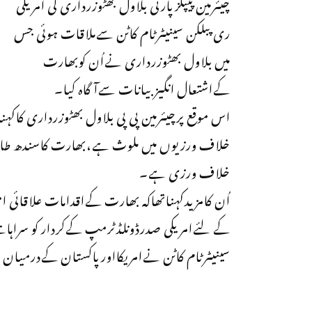
چیئرمین پیپلزپارٹی بلاول بھٹوزرداری کی امریکی
ری پبلکن سینیٹرٹام کاٹن سےملاقات ہوئی جس
میں بلاول بھٹوزرداری نےاُن کوبھارت
کےاشتعال انگیزبیانات سےآگاہ کیا۔
اس موقع پرچیئرمین پی پی بلاول بھٹوزرداری کاکہن
خلاف ورزیوں میں ملوث ہے،بھارت کاسندھ طاس م
خلاف ورزی ہے۔
اُن کامزیدکہناتھاکہ بھارت کےاقدامات علاقائی
کے لئےامریکی صدرڈونلڈٹرمپ کےکردار کو سراہاہ
سینیٹرٹام کاٹن نےامریکااورپاکستان کےدرمیان 