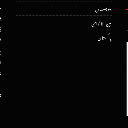
ر
بلوچستان
ہ
بین الاقوامی
ذ
پاکستان
خ
پ
ا
ش
ہ