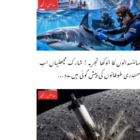
سائنس/فیچر
ائنسدانوں کا انوکھا تجربہ ! شارک مچھلیاں اب
مندری طوفانوں کی پیش گوئی میں مدد ...
سائنس/فیچر