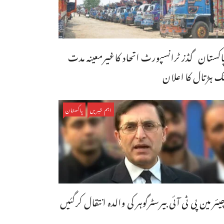
اکستان گڈز ٹرانسپورٹ اتحاد کاغیرمعینہ مدت
ک ہڑتال کا اعلان
اہم خبریں
پاکستان
یئر مین پی ٹی آئی بیرسٹرگوہر کی والدہ انتقال کرگئیں