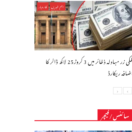
اہم خبریں
کاروبار
ملکی زر مبادلہ ذخائر میں 3 کروڑ25 لاکھ ڈالر کا
ضافہ ریکارڈ
سائنس/فیچر