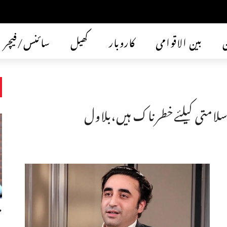
ن
بین الاقوامی
کاروبار
کھیل
سائنس/فیچر
لامتی کیلئےخطرناک ہیں،بلاول
م