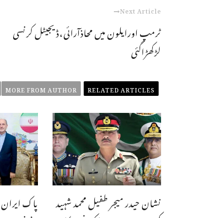
Next Article
ٹرمپ اورایلون میں محاذآرائی،ڈیجیٹل کرنسی
لڑکھڑاگئی
MORE FROM AUTHOR
RELATED ARTICLES
نشان حیدر میجر طفیل محمد شہید
پاک ایران ت