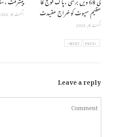
کی 68 ویں برسی ،پاک فوج کا
پیشرفت ،سفار
عظیم سپوت کو خراج عقیدت
اگست 8, 2026
اگست 8, 2026
NEXT
PREV
Leave a reply