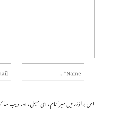
اس براؤزر میں میرا نام، ای میل، اور ویب سائٹ