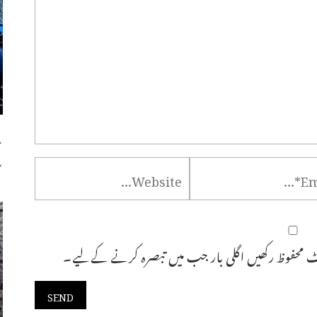
س
س
 محفوظ رکھیں اگلی بار جب میں تبصرہ کرنے کےلیے۔