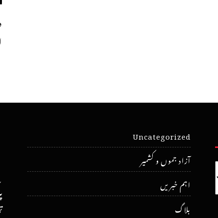
د
ا
Uncategorized
آزاد جموں و کشمیر
اہم خبریں
پ
ت
بلاگ