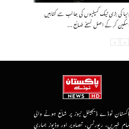
نیا کی بڑی ٹیک کمپنیوں کی جانب سے کتابیں
سکین کر کے اصل نسخے ضائع ...
اکستان ٹوڈے ڈیجیٹل نیوز پر شائع ہونے والی
مام خبریں، رپورٹس، تصاویر اور وڈیوز ہماری