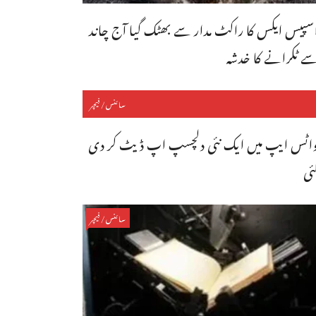
سپیس ایکس کا راکٹ مدار سے بھٹک گیا آج چاند
ے ٹکرانے کا خدشہ
سائنس/فیچر
اٹس ایپ میں ایک نئی دلچسپ اپ ڈیٹ کر دی
ئی
سائنس/فیچر