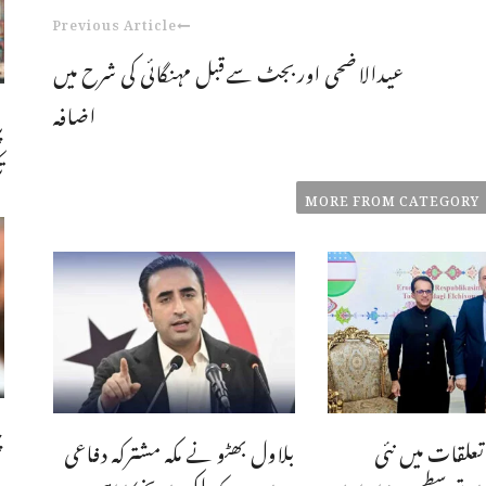
Previous Article
عیدالاضحی اوربجٹ سےقبل مہنگائی کی شرح میں
اضافہ
پ
ت
MORE FROM CATEGORY
چ
علقات میں نئی
بلاول بھٹو نے مکہ مشترکہ دفاعی