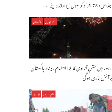
اس: 78 افراد کو سول ایوارڈز دینے ...
اہم خبریں
پاکستان
اہور میں جشنِ آزادی کا بڑا اہتمام، مینارِ پاکستان
ر آتش بازی ہوگی
اہم خبریں
کاروبار