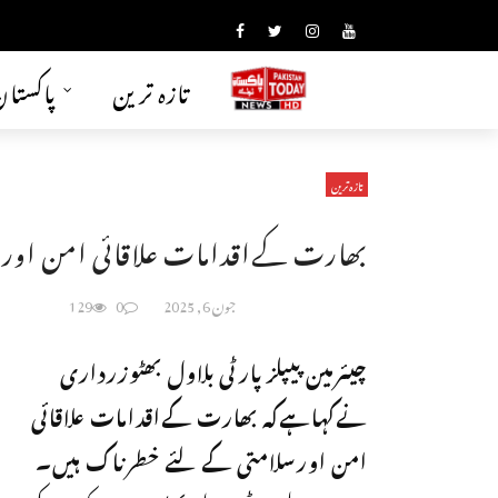
تازہ ترین
پاکستا
تازہ ترین
بھارت کےاقدامات علاقائی امن اورس
جون 6, 2025
0
129
چیئرمین پیپلزپارٹی بلاول بھٹوزرداری
نےکہاہےکہ بھارت کےاقدامات علاقائی
امن اورسلامتی کےلئے خطرناک ہیں۔