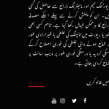
پورٹنگ ٹیم اور مانیٹرنگ ذرائع سے حاصل کی گئی
یں۔ ان کو پبلش کرنے سے پہلے اسکے مصدقہ
رائع کا ہرممکن خیال رکھا گیا ہے، تاہم کسی بھی
بر یا رپورٹ میں ٹائپنگ کی غلطی یا غیرارادی طور
ر شائع ہونے والی غلطی کی فوری اصلاح کرکے
سکی تردید یا درستگی فوری طور پر ویب سائٹ پر
ائع کردی جاتی ہے۔
میں فالو کریں