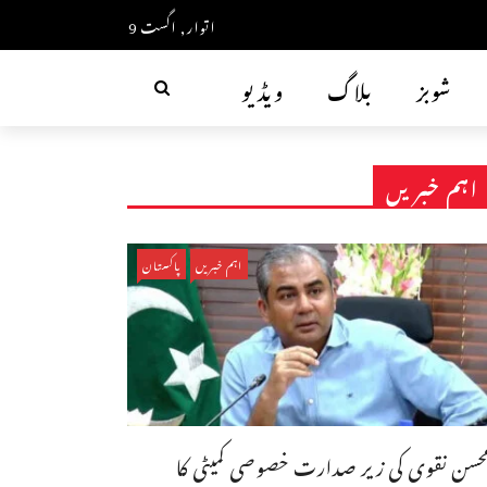
اتوار, اگست 9
شوبز
بلاگ
ویڈیو
اہم خبریں
اہم خبریں
پاکستان
حسن نقوی کی زیر صدارت خصوصی کمیٹی کا