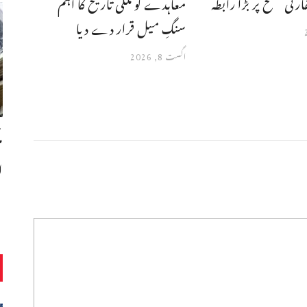
تی سطح پر بڑا رابطہ
معاہدے کو ملکی تاریخ کا اہم
سنگِ میل قرار دے دیا
اگست 8, 2026
ا