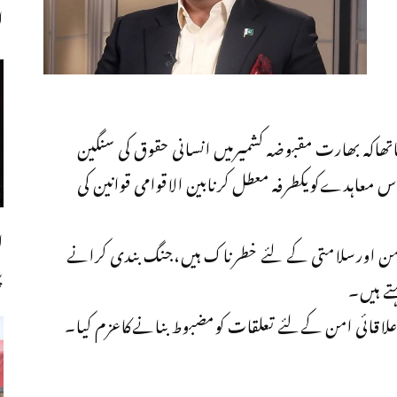
اجل
اتھاکہ بھارت مقبوضہ کشمیرمیں انسانی حقوق کی سنگین
عاہدےکویکطرفہ معطل کرنابین الاقوامی قوانین کی
ل
 امن اورسلامتی کے لئے خطرناک ہیں،جنگ بندی کرانے
پ
تے ہیں۔
علاقائی امن کےلئے تعلقات کومضبوط بنانےکاعزم کیا۔