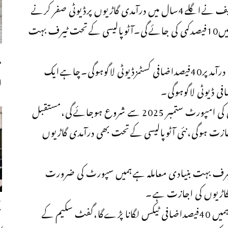
اجلاس میں حکا م ایف بی آرکاکہناتھاکہ آئی ایم ایف نےاگلے4سال میں درآمدی گاڑیوں پرڈیوٹی صفر کرنے
کی شرط رکھی ہے،گاڑیوں کی درآمدپرہرسال ڈیوٹی میں10فیصدکمی کی جائےگی۔آٹوپالیسی کےتحت ٹیرف بہت
م
سیکرٹری تجارت نےکہاکہ 5سال پرانی گاڑیوں کی درآمدپر40فیصداضافی کسٹمزڈیوٹی لاگوہوگی۔چاہےایک
ا
وزارت تجارت کےحکام کاکہناتھاکہ پرانی گاڑیوں کی امپورٹ ستمبر 2025 سے شروع ہوجائےگی،مستقبل
بھی اجازت ہوگی،نئی آٹوپالیسی کےتحت بھی درآمدی گاڑیوں
ہ ٹیرف بہت بنیادی معاملہ ہےہمیں سپورٹ کی ضرورت
ح
سیکرٹری تجارت بولےکہ بیگج سکیم کےتحت بھی ہمیں 40فیصداضافی ٹیکس لگانا پڑےگا،گفٹ سکیم کے