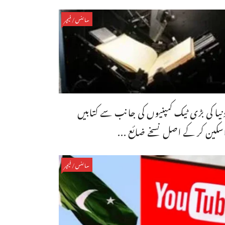
سائنس/فیچر
نیا کی بڑی ٹیک کمپنیوں کی جانب سے کتابیں
سکین کر کے اصل نسخے ضائع ...
سائنس/فیچر