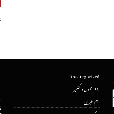
پ
ا
Uncategorized
آزاد جموں و کشمیر
اہم خبریں
پ
بلاگ