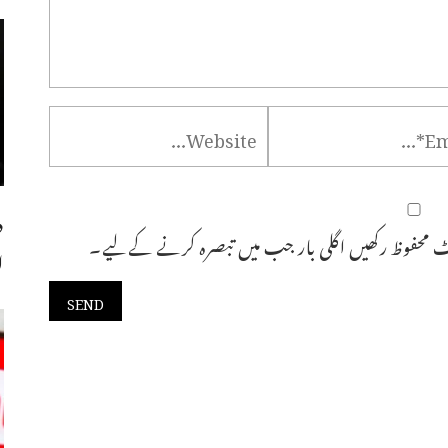
د
 محفوظ رکھیں اگلی بار جب میں تبصرہ کرنے کےلیے۔
ا