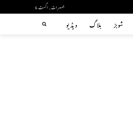
جمعرات, اگست 6
شوبز
بلاگ
ویڈیو