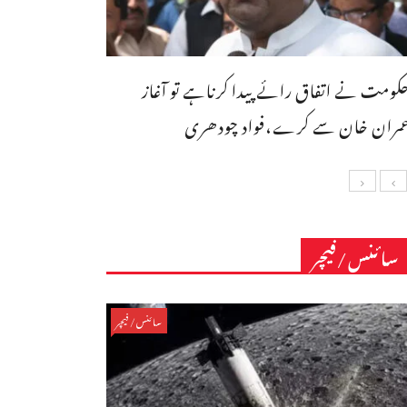
کومت نے اتفاق رائے پیدا کرناہے تو آغاز
مران خان سے کرے،فواد چودھری
سائنس/فیچر
سائنس/فیچر