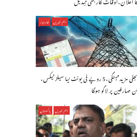
ا اعلان،اوقات کاربھی تبدیل
اہم خبریں
کاروبار
بجلی مزیدمہنگی،5 روپے فی یونٹ نیا سیلز ٹیکس،
ن صارفین پر لاگو ہوگا
اہم خبریں
پاکستان