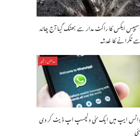
سپیس ایکس کا راکٹ مدار سے بھٹک گیا آج چاند
ے ٹکرانے کا خدشہ
سائنس/فیچر
اٹس ایپ میں ایک نئی دلچسپ اپ ڈیٹ کر دی
ئی