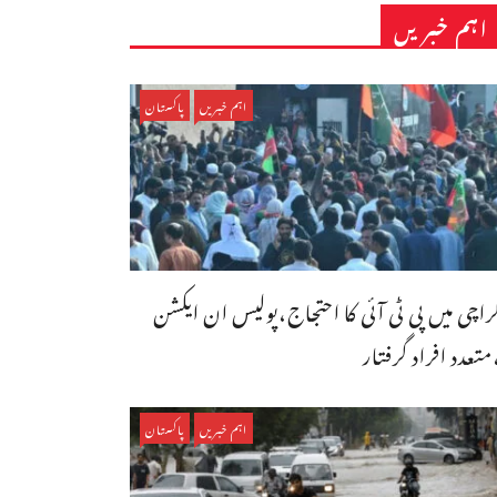
اہم خبریں
اہم خبریں
پاکستان
راچی میں پی ٹی آئی کا احتجاج،پولیس ان ایکشن
متعدد افراد گرفتار
اہم خبریں
پاکستان