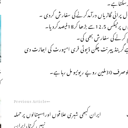
ک
کرسکتاہے۔
تم کرنےکی سفارش بھی کی۔
بہ ہےگرینڈپیرنٹ چکن ڈیوٹی فری امپورٹ کی اجازت دی
و مل رہاہے۔
ک
Previous Article
ایران کبھی شہری علاقوں اورہسپتالوں پرحملہ
نہیں کرتا،ایران