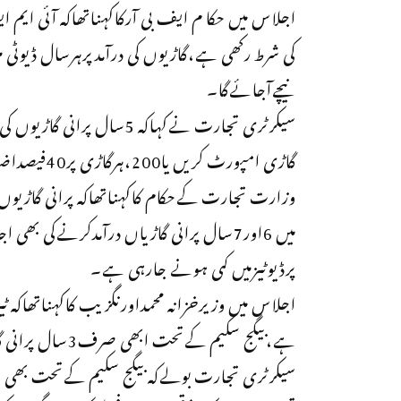
نیچےآجائےگا۔
گاڑی امپورٹ کریں یا200،ہرگاڑی پر40فیصداضافی ڈیوٹی لاگوہوگی۔
میں 6اور7سال پرانی گاڑیاں درآمدکرنےکی 
پرڈیوٹیزمیں کمی ہونے جارہی ہے۔
اجلاس میں وزیرخزانہ محمداورنگزیب کاکہناتھاک
ہے،بیگج سکیم کےتحت ابھی صرف3سال پرانی گاڑیوں کی اجازت ہے۔