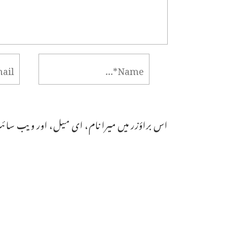
اس براؤزر میں میرا نام، ای میل، اور ویب سائٹ