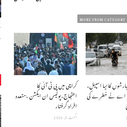
MORE FROM CATEGORY
ح
ع
رشوں کا نیا اسپیل،
کراچی میں پی ٹی آئی کا
م اے نے خطرے کی
احتجاج،پولیس ان ایکشن ،متعدد
افراد گرفتار
اگست 5, 2026