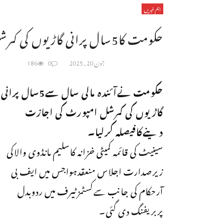
اہم خبریں
حکومت کا5سال پرانی گاڑیوں کی کمرشل امپورٹ کی اجازت کافیصلہ
جون 20, 2025
0
186
حکومت نےآئندہ مالی سال سے5سال پرانی
گاڑیوں کی کمرشل امپورٹ کی اجازت
دینےکافیصلہ کرلیا۔
سینیٹ کی قائمہ کمیٹی خزانہ کاسلیم مانڈوی والاکی
زیرصدارت اجلاس منعقدہواجس میں ایف بی
آرحکام کی جانب سےکسٹمزٹیرف میں ردوبدل
پربریفنگ دی گئی۔