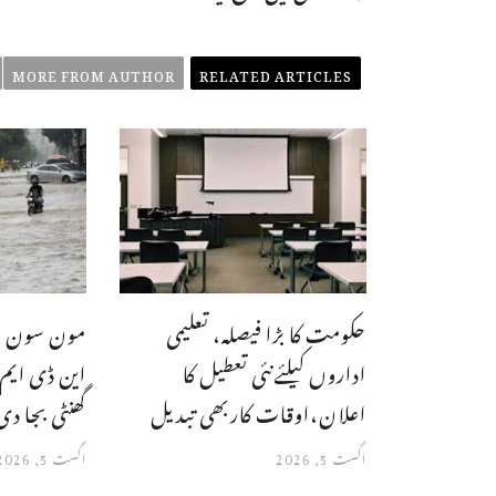
MORE FROM AUTHOR
RELATED ARTICLES
حکومت کا بڑا فیصلہ، تعلیمی
مون سون با
اداروں کیلئےنئی تعطیل کا
این ڈی ای
اعلان،اوقات کاربھی تبدیل
گھنٹی بجا دی
اگست 5, 2026
اگست 5, 2026