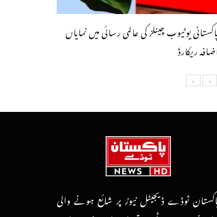
اکستانی یوٹیوب چینلز کی عالمی رسائی میں نمایاں
ضافہ ریکارڈ
اکستان ٹوڈے ڈیجیٹل نیوز پر شائع ہونے والی