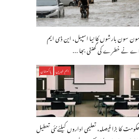
ون سون بارشوں کا نیا اسپیل، این ڈی ایم
ے نے خطرے کی گھنٹی بجا ...
اہم خبریں
پاکستان
کومت کا بڑا فیصلہ، تعلیمی اداروں کیلئےنئی تعطیل