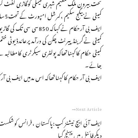
تحت بیرون ملک مقیم شہری فیملی کوگاڑی گفٹ 
کمیٹی نےبیگج سکیم ،کمرشل امپورٹ کےتحت5سال پرانی گاڑیاں درآمدکرنےکی سفارش کردی ۔
ایف بی آرحکام نےکہاکہ 850سی سی تک کی گاڑیوں پرٹیکس 12.5سے بڑھا کر18فیصدکردیا۔
کمیٹی نےگرینڈپیرنٹ چکن کی درآمدپرعائدڈیوٹی خ
کمیٹی حکام کاکہناتھاکہ پولٹری سیکرٹری کامطال
جائے۔
ایف بی آر حکام کاکہناتھاکہ اس مدمیں ایف بی آرکوصرف 30ملین روپے ریونی
Next Article
ایف آئی ایچ نیشنز کپ:پاکستان ،فرانس کوشکست
دیکرفائنل میں پہنچ گیا