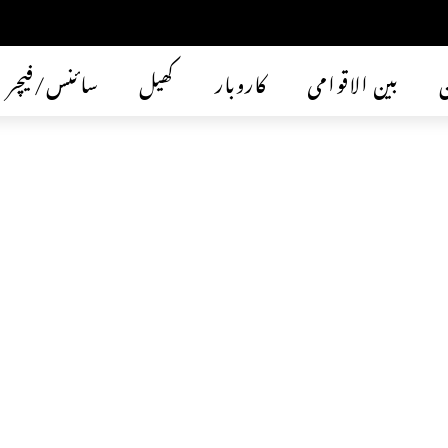
ن
بین الاقوامی
کاروبار
کھیل
سائنس/فیچر