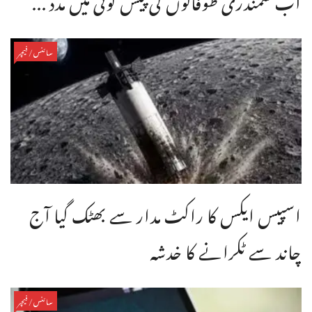
سائنس/فیچر
اسپیس ایکس کا راکٹ مدار سے بھٹک گیا آج
چاند سے ٹکرانے کا خدشہ
سائنس/فیچر