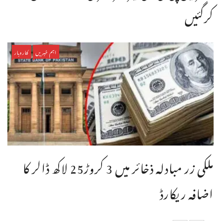
کرگئیں
اہم خبریں
کاروبار
ملکی زر مبادلہ ذخائر میں 3 کروڑ25 لاکھ ڈالر کا
اضافہ ریکارڈ