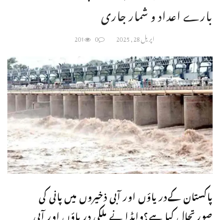
بارے اعداد و شمار جاری
اپریل 28, 2025
0
201
پاکستان کےدریاؤں اور آبی ذخیروں میں پانی کی
صورتحال کیا ہے؟واپڈا نے ملکی دریاؤں اور آبی