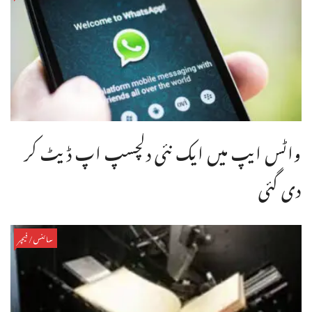
واٹس ایپ میں ایک نئی دلچسپ اپ ڈیٹ کر
دی گئی
سائنس/فیچر