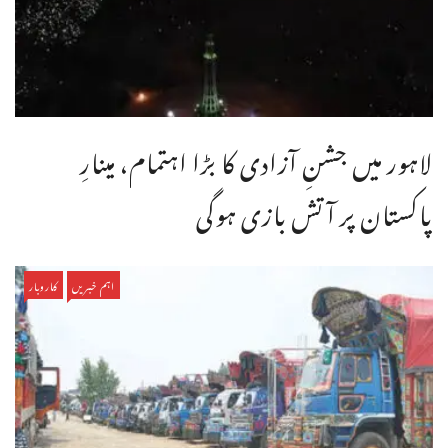
لاہور میں جشنِ آزادی کا بڑا اہتمام، مینارِ
پاکستان پر آتش بازی ہوگی
اہم خبریں
کاروبار