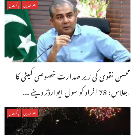
اہم خبریں
پاکستان
محسن نقوی کی زیر صدارت خصوصی کمیٹی کا
اجلاس: 78 افراد کو سول ایوارڈز دینے ...
اہم خبریں
پاکستان