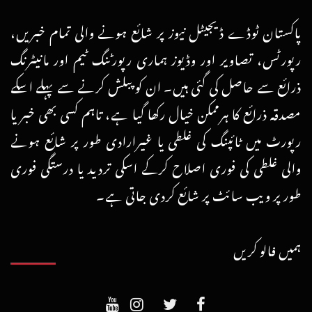
پاکستان ٹوڈے ڈیجیٹل نیوز پر شائع ہونے والی تمام خبریں،
رپورٹس، تصاویر اور وڈیوز ہماری رپورٹنگ ٹیم اور مانیٹرنگ
ذرائع سے حاصل کی گئی ہیں۔ ان کو پبلش کرنے سے پہلے اسکے
مصدقہ ذرائع کا ہرممکن خیال رکھا گیا ہے، تاہم کسی بھی خبر یا
رپورٹ میں ٹائپنگ کی غلطی یا غیرارادی طور پر شائع ہونے
والی غلطی کی فوری اصلاح کرکے اسکی تردید یا درستگی فوری
طور پر ویب سائٹ پر شائع کردی جاتی ہے۔
ہمیں فالو کریں