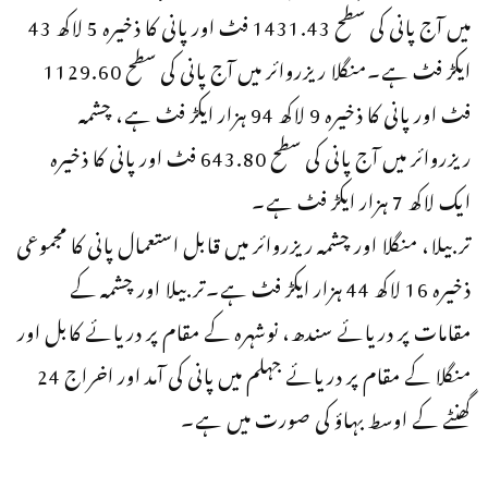
میں آج پانی کی سطح 1431.43 فٹ اور پانی کا ذخیرہ 5 لاکھ 43
ایکڑ فٹ ہے۔منگلا ریزروائر میں آج پانی کی سطح 1129.60
فٹ اور پانی کا ذخیرہ 9 لاکھ 94 ہزار ایکڑ فٹ ہے، چشمہ
ریزروائر میں آج پانی کی سطح 643.80 فٹ اور پانی کا ذخیرہ
ایک لاکھ 7 ہزار ایکڑ فٹ ہے۔
تربیلا، منگلا اور چشمہ ریزروائر میں قابل استعمال پانی کا مجموعی
ذخیرہ 16 لاکھ 44 ہزار ایکڑ فٹ ہے۔تربیلا اور چشمہ کے
مقامات پر دریائے سندھ، نوشہرہ کے مقام پر دریائے کابل اور
منگلا کے مقام پر دریائے جہلم میں پانی کی آمد اور اخراج 24
گھنٹے کے اوسط بہاؤ کی صورت میں ہے۔