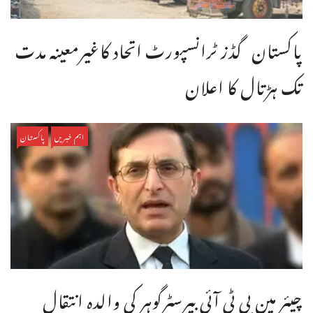
پاکستان گڈز ٹرانسپورٹ اتحاد کاغیرمعینہ مدت
تک ہڑتال کا اعلان
اہم خبریں
پاکستان
چیئر مین پی ٹی آئی بیرسٹرگوہر کی والدہ انتقال