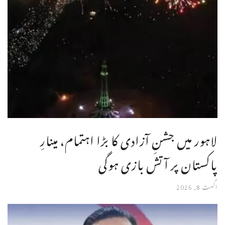
لاہور میں جشنِ آزادی کا بڑا اہتمام، مینارِ
پاکستان پر آتش بازی ہوگی
اگست 8, 2026