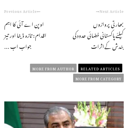
Previous Article
Next Article
بھارتی پروازوں
اوپن اے آئی کا اہم
کیلئےپاکستانی فضائی حدودکی
اقدام: تازہ ڈیٹا اور تیز
بندش کےاثرات
جواب اب ...
MORE FROM AUTHOR
RELATED ARTICLES
MORE FROM CATEGORY