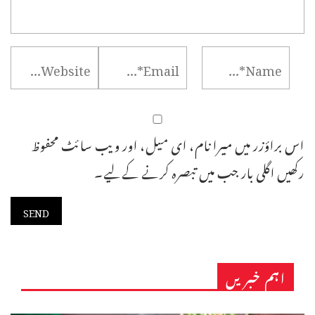
اس براؤزر میں میرا نام، ای میل، اور ویب سائٹ محفوظ
رکھیں اگلی بار جب میں تبصرہ کرنے کےلیے۔
اہم خبریں