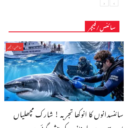
سائنس/فیچر
سائنس/فیچر
سائنسدانوں کا انوکھا تجربہ ! شارک مچھلیاں
اب سمندری طوفانوں کی پیش گوئی میں مدد ...