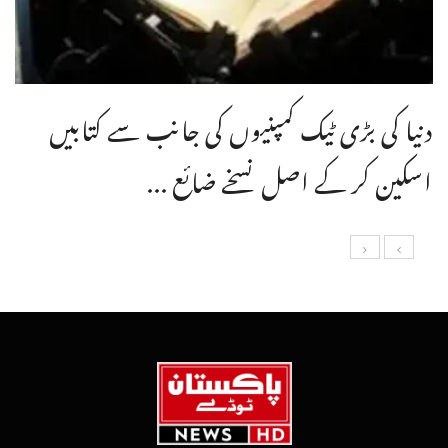
دنیا کی بڑی ٹیک کمپنیوں کی جانب سے کتابیں
اسکین کر کے اصل نسخے ضائع ...