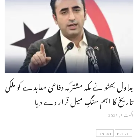
بلاول بھٹو نے مکہ مشترکہ دفاعی معاہدے کو ملکی
تاریخ کا اہم سنگِ میل قرار دے دیا
اگست 8, 2026
NEXT
PREV