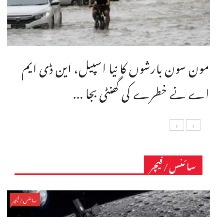
مون سون بارشوں کا نیا اسپیل، این ڈی ایم
اے نے خطرے کی گھنٹی بجا ...
سائنس/فیچر
سائنس/فیچر