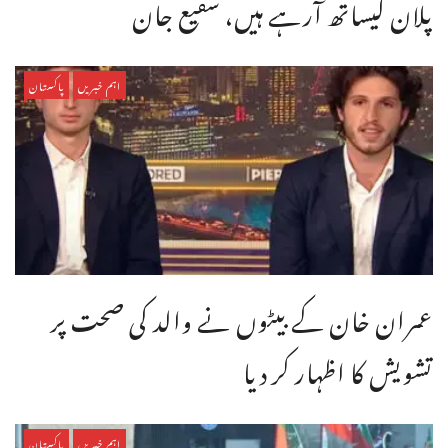
پلان کیساتھ آرہے ہیں، شفیع جان
اہم خبریں
پاکستان
عمران خان کے بیٹوں نے والد کی صحت پر
تشویش کا اظہار کر دیا
اہم خبریں
پاکستان