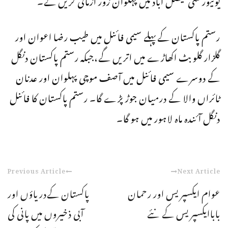
رستم پاکستان کےپہلے سیمی فائنل میں طیب رضا اعوان اور
گلزار گلوبٹ اکھاڑے میں اتریں گے،جبکہ رستم پاکستان دنگل
کے دوسرے سیمی فائنل میں آصف موچی پہلوان اور عدنان
ٹائراں والا کے درمیان جوڑ پڑے گا۔ رستم پاکستان کا فائنل
دنگل آئندہ ماہ لاہور میں ہو گا۔
Previous Article
Next Article
عوام ایکسپریس اور رحمان
پاکستان کےدریاؤں اور
باباایکسپریس کے نئے
آبی ذخیروں میں پانی کی