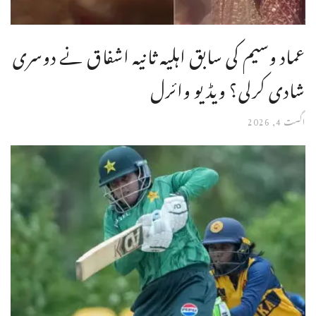
عماد وسیم کی سابق اہلیہ ثانیہ اشفاق نے دوسری
شادی کرلی؟ ویڈیو وائرل
اگست 4, 2026