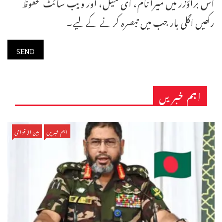
اس براؤزر میں میرا نام، ای میل، اور ویب سائٹ محفوظ
رکھیں اگلی بار جب میں تبصرہ کرنے کےلیے۔
اہم خبریں
اہم خبریں
بین الاقوامی