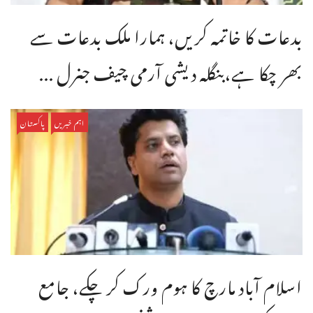
بدعات کا خاتمہ کریں، ہمارا ملک بدعات سے
بھر چکا ہے،بنگله دیشی آرمی چیف جنرل ...
اہم خبریں
پاکستان
اسلام آباد مارچ کا ہوم ورک کر چکے، جامع